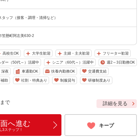
スタッフ（接客・調理・清掃など）
笠懸町阿左美630-2
高校生OK
大学生歓迎
主婦・主夫歓迎
フリーター歓迎
ルダー（50代～）活躍中
シニア（60代～）活躍中
週2～3日勤務OK
深夜
車通勤OK
扶養内勤務OK
交通費支給
事補助
社割・特典あり
制服貸与
研修制度あり
9 まで
詳細を見る
画面へ進む
キープ
ん3ステップ！