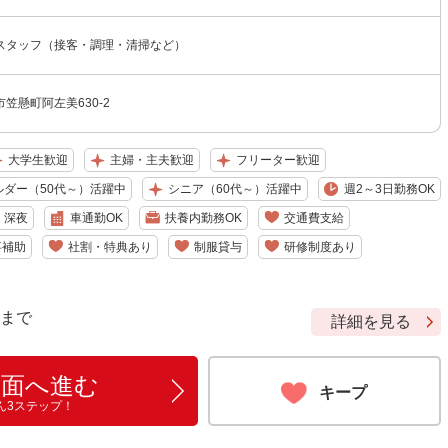
スタッフ（接客・調理・清掃など）
笠懸町阿左美630-2
大学生歓迎
主婦・主夫歓迎
フリーター歓迎
ルダー（50代～）活躍中
シニア（60代～）活躍中
週2～3日勤務OK
深夜
車通勤OK
扶養内勤務OK
交通費支給
事補助
社割・特典あり
制服貸与
研修制度あり
9 まで
詳細を見る
画面へ進む
キープ
ん3ステップ！