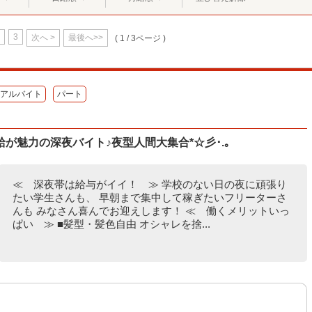
3
次へ >
最後へ>>
( 1 / 3ページ )
アルバイト
パート
が魅力の深夜バイト♪夜型人間大集合*☆彡･.｡
≪ 深夜帯は給与がイイ！ ≫ 学校のない日の夜に頑張り
たい学生さんも、 早朝まで集中して稼ぎたいフリーターさ
んも みなさん喜んでお迎えします！ ≪ 働くメリットいっ
ぱい ≫ ■髪型・髪色自由 オシャレを捨...