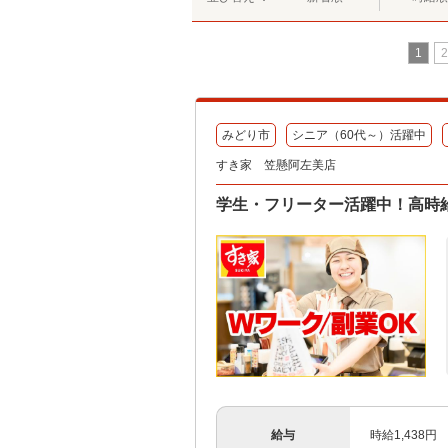
1
2
みどり市
シニア（60代～）活躍中
すき家 笠懸阿左美店
学生・フリーター活躍中！高時給
給与
時給1,438円