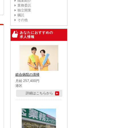
職業紹介
業務委託
独立開業
嘱託
その他
あなたにおすすめの
求人情報
総合病院の清掃
月給 257,400円
港区
詳細はこちらから