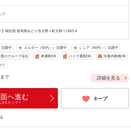
ッフ
】桐生西 群馬県みどり市大間々町大間々1865-4
）活躍中
エルダー（50代～）活躍中
シニア（60代～）活躍中
企業のグループ会社
車通勤OK
バイク通勤OK
扶養内勤務OK
あり
9 まで
詳細を見る
画面へ進む
キープ
ん3ステップ！
る