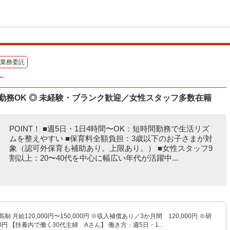
業務委託
ー
勤務OK ◎ 未経験・ブランク歓迎／女性スタッフ多数在籍
POINT！ ■週5日・1日4時間〜OK：短時間勤務で生活リズ
ムを整えやすい ■保育料全額負担：3歳以下のお子さまが対
象（認可外保育も補助あり。上限あり。） ■女性スタッフ9
割以上：20〜40代を中心に幅広い年代が活躍中...
制 月給120,000円〜150,000円 ※収入補償あり／3か月間 120,000円 ※研
00円 【扶養内で働く30代主婦 Aさん】 働き方：週5日・1...