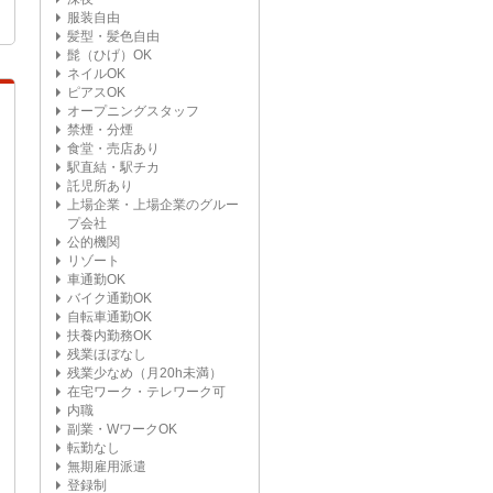
服装自由
髪型・髪色自由
髭（ひげ）OK
ネイルOK
ピアスOK
オープニングスタッフ
禁煙・分煙
食堂・売店あり
駅直結・駅チカ
託児所あり
上場企業・上場企業のグルー
プ会社
公的機関
リゾート
車通勤OK
バイク通勤OK
自転車通勤OK
扶養内勤務OK
残業ほぼなし
残業少なめ（月20h未満）
在宅ワーク・テレワーク可
内職
副業・WワークOK
転勤なし
無期雇用派遣
登録制