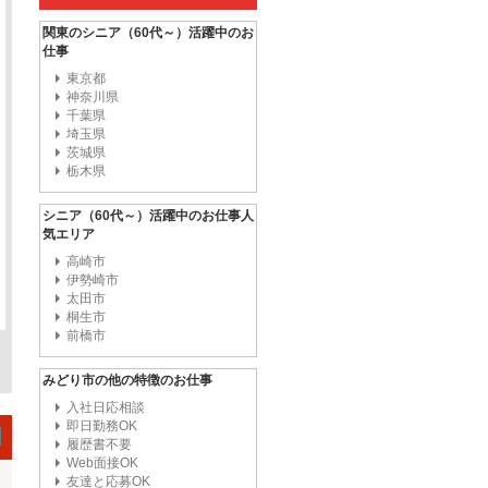
関東のシニア（60代～）活躍中のお
仕事
東京都
神奈川県
千葉県
埼玉県
茨城県
栃木県
シニア（60代～）活躍中のお仕事人
気エリア
高崎市
伊勢崎市
太田市
桐生市
前橋市
みどり市の他の特徴のお仕事
入社日応相談
即日勤務OK
履歴書不要
Web面接OK
友達と応募OK