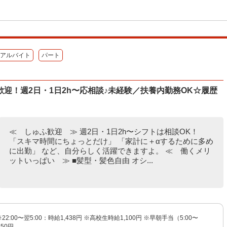
アルバイト
パート
迎！週2日・1日2h〜応相談♪未経験／扶養内勤務OK☆履歴
≪ しゅふ歓迎 ≫ 週2日・1日2h〜シフトは相談OK！
「スキマ時間にちょっとだけ」 「家計に＋αするために多め
に出勤」 など、自分らしく活躍できますよ。 ≪ 働くメリ
ットいっぱい ≫ ■髪型・髪色自由 オシ...
※22:00〜翌5:00：時給1,438円 ※高校生時給1,100円 ※早朝手当（5:00〜
150円