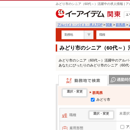
みどり市のシニア（60代～）活躍中の求人情報 |
エ
関東
アルバイト・バイト・求人TOP
>
関東
>
群馬県
>
勤務地
職種
みどり市のシニア（60代～
みどり市のシニア（60代～）活躍中のアル
あなたにぴったりのみどり市のシニア（60
勤務地で検索
通勤時間・区
選択・変更
群馬県
みどり市
未選択
選択・変更
職種
ア
雇用形態