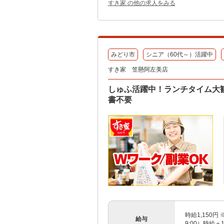
すき家 の他の求人をみる
みどり市
シニア（60代～）活躍中
すき家 笠懸阿左美店
しゅふ活躍中！ランチタイム大歓
書不要
時給1,150円 
給与
9:00）時給＋