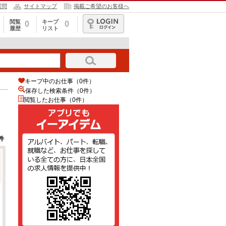
質問
サイトマップ
掲載ご希望のお客様へ
閲覧
キープ
0
0
履歴
リスト
ログイン
キープ中のお仕事（0件）
保存した検索条件（
0
件）
閲覧したお仕事（0件）
件