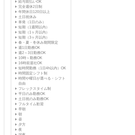
給与前払いOK
完全週休2日制
年間休日120日以上
土日祝休み
単発（1日のみ）
短期（1週間以内）
短期（1ヶ月以内）
短期（3ヶ月以内）
春・夏・冬休み期間限定
週1日勤務OK
週2～3日勤務OK
10時～勤務OK
16時前退社OK
短時間勤務（1日4h以内）OK
時間固定シフト制
時間や曜日が選べる・シフト
自由
フレックスタイム制
平日のみ勤務OK
土日祝のみ勤務OK
フルタイム歓迎
早朝
朝
昼
夕方
夜
深夜