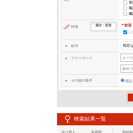
契
職
嘱
歓迎
選択・変更
特徴
シ
給与
フリーワード
その他の条件
指定
この
検索結果一覧
並び替え ：
新着順
時給順