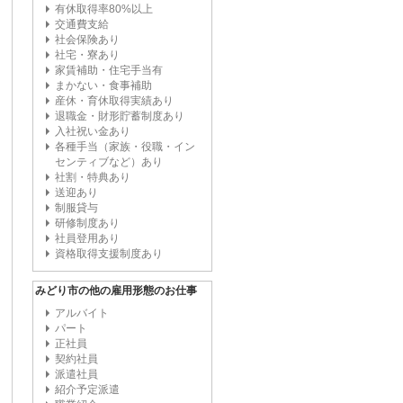
有休取得率80%以上
交通費支給
社会保険あり
社宅・寮あり
家賃補助・住宅手当有
まかない・食事補助
産休・育休取得実績あり
退職金・財形貯蓄制度あり
入社祝い金あり
各種手当（家族・役職・イン
センティブなど）あり
社割・特典あり
送迎あり
制服貸与
研修制度あり
社員登用あり
資格取得支援制度あり
みどり市の他の雇用形態のお仕事
アルバイト
パート
正社員
契約社員
派遣社員
紹介予定派遣