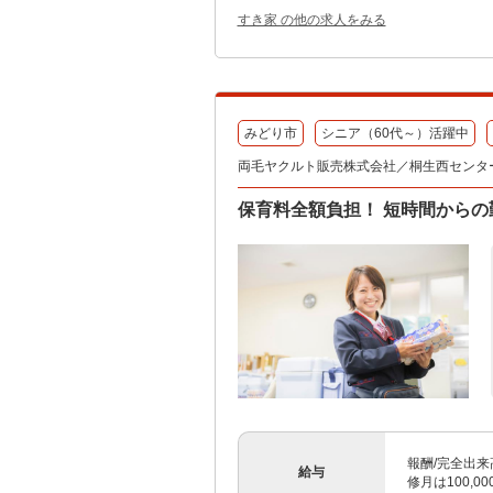
すき家 の他の求人をみる
みどり市
シニア（60代～）活躍中
両毛ヤクルト販売株式会社／桐生西センタ
保育料全額負担！ 短時間からの
報酬/完全出来高
給与
修月は100,0