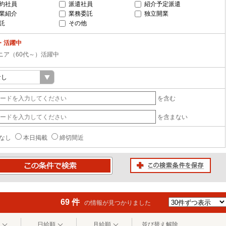
約社員
派遣社員
紹介予定派遣
業紹介
業務委託
独立開業
託
その他
・活躍中
ニア（60代～）活躍中
を含む
を含まない
なし
本日掲載
締切間近
この検索条件を保存
条件で検索
69 件
の情報が見つかりました
日給順
月給順
並び替え解除