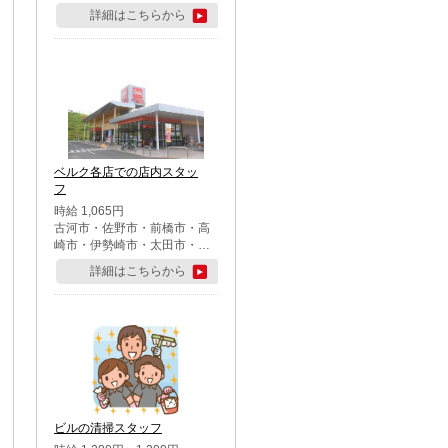
詳細はこちらから
ベルク各店での店内スタッ
フ
時給 1,065円
古河市・佐野市・前橋市・高
崎市・伊勢崎市・太田市・館
林市・藤岡市・大泉町・さい
詳細はこちらから
たま市北区・川越市・熊谷
市・行田市・秩父市・所沢
市・飯能市・東松山市・坂戸
市・鶴ケ島市・千葉市中央
区・市川市・松戸市・習志野
市・柏市・流山市・八千代
市・足立区・江戸川区・八王
子市・町田市
ビルの清掃スタッフ