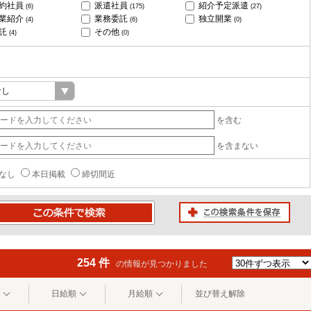
約社員
派遣社員
紹介予定派遣
(6)
(175)
(27)
業紹介
業務委託
独立開業
(4)
(6)
(0)
託
その他
(4)
(0)
を含む
を含まない
なし
本日掲載
締切間近
この検索条件を保存
条件で検索
254 件
の情報が見つかりました
日給順
月給順
並び替え解除