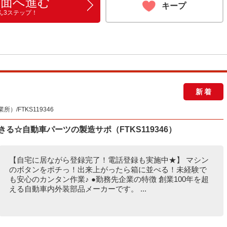
画面へ進む
キープ
ん3ステップ！
新着
/FTKS119346
きる☆自動車パーツの製造サポ（FTKS119346）
【自宅に居ながら登録完了！電話登録も実施中★】 マシン
のボタンをポチっ！出来上がったら箱に並べる！未経験で
も安心のカンタン作業♪ ●勤務先企業の特徴 創業100年を超
える自動車内外装部品メーカーです。 ...