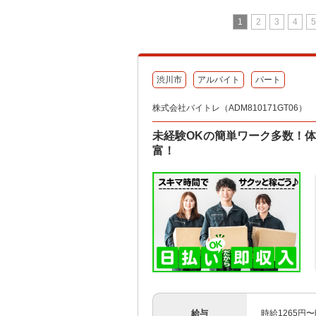
1
2
3
4
5
渋川市
アルバイト
パート
株式会社バイトレ（ADM810171GT06）
未経験OKの簡単ワーク多数！
富！
給与
時給1265円