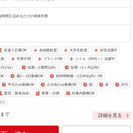
短時間】詰めるだけの簡単作業
友達と応募OK
未経験歓迎
大学生歓迎
女性活躍中
歓迎
学歴不問
ブランクOK
ミドル（40代～）活躍中
1日のみ）
短期（1週間以内）
短期（1ヶ月以内)
OK
週2～3日勤務OK
短時間勤務（1日4h以内）OK
平日のみ勤務OK
土日祝のみ勤務OK
朝
昼
夕方
髪型・髪色自由
禁煙・分煙
扶養内勤務OK
あり
9 まで
詳細を見る