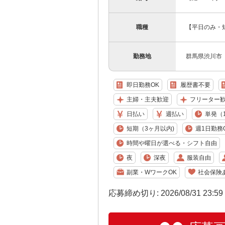
職種
【平日のみ・
勤務地
群馬県渋川市
即日勤務OK
履歴書不要
主婦・主夫歓迎
フリーター
日払い
週払い
単発（
短期（3ヶ月以内)
週1日勤務
時間や曜日が選べる・シフト自由
夜
深夜
服装自由
副業・WワークOK
社会保険
応募締め切り: 2026/08/31 23:5