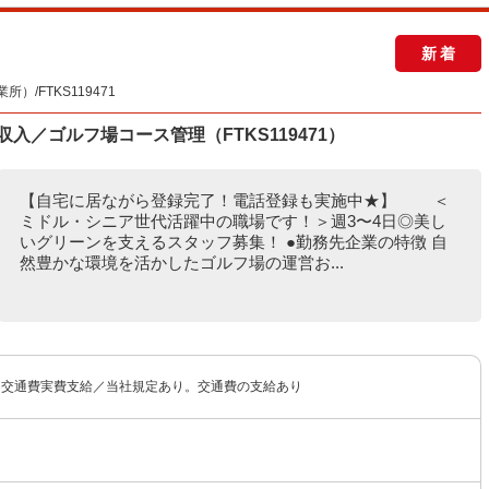
新着
/FTKS119471
収入／ゴルフ場コース管理（FTKS119471）
【自宅に居ながら登録完了！電話登録も実施中★】 ＜
ミドル・シニア世代活躍中の職場です！＞週3〜4日◎美し
いグリーンを支えるスタッフ募集！ ●勤務先企業の特徴 自
然豊かな環境を活かしたゴルフ場の運営お...
 ※交通費実費支給／当社規定あり。交通費の支給あり