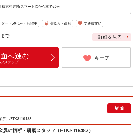
榛東村 駒寄スマートICから車で20分
ルダー（50代～）活躍中
高収入・高額
交通費支給
9 まで
詳細を見る
画面へ進む
キープ
ん3ステップ！
新着
/FTKS119483
属の切断・研磨スタッフ（FTKS119483）