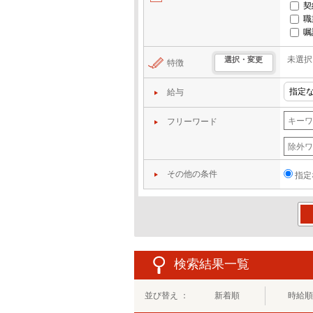
契
職
嘱
未選択
選択・変更
特徴
給与
フリーワード
その他の条件
指定
この
検索結果一覧
並び替え ：
新着順
時給順