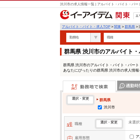
渋川市の求人情報一覧 | アルバイト・バイト・パ
エ
関東
アルバイト・バイト・求人TOP
>
関東
>
群馬県
>
勤務地
職種
群馬県 渋川市のアルバイト
群馬県 渋川市のアルバイト・バイト・パー
あなたにぴったりの群馬県 渋川市の求人情報
勤務地で検索
通勤時間・区
選択・変更
群馬県
渋川市
未選択
選択・変更
職種
ア
雇用形態