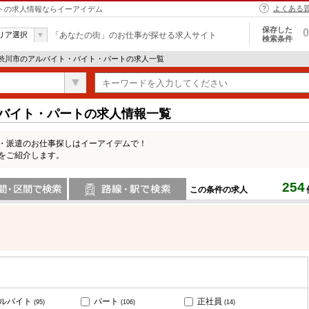
よくある
ートの求人情報ならイーアイデム
保存した
0
リア選択
「あなたの街」のお仕事が探せる求人サイト
検索条件
 渋川市のアルバイト・バイト・パートの求人一覧
・バイト・パートの求人情報一覧
ト・派遣のお仕事探しはイーアイデムで！
をご紹介します。
254
この条件の求人
間で検索
路線・駅・駅で検索
ルバイト
パート
正社員
(95)
(106)
(14)