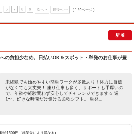
6
7
8
9
次へ >
最後へ>>
( 1 / 9ページ )
新着
体への負担少なめ。日払いOK＆スポット・単発のお仕事が豊
未経験でも始めやすい簡単ワークが多数あり！体力に自信
がなくても大丈夫！ 座り仕事も多く、サポートも手厚いの
で、年齢や経験問わず安心してチャレンジできます☆ 週
1〜、好きな時間だけ働ける柔軟シフト。 単発...
〜時給1500円（就業先により異なる）