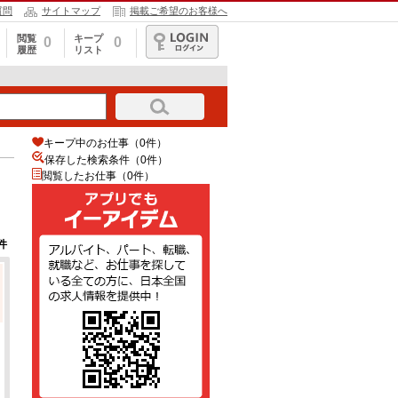
質問
サイトマップ
掲載ご希望のお客様へ
閲覧
キープ
0
0
履歴
リスト
ログイン
キープ中のお仕事（0件）
保存した検索条件（
0
件）
閲覧したお仕事（0件）
件