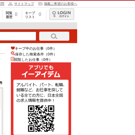
質問
サイトマップ
掲載ご希望のお客様へ
閲覧
キープ
0
0
履歴
リスト
ログイン
キープ中のお仕事（0件）
保存した検索条件（
0
件）
閲覧したお仕事（0件）
件