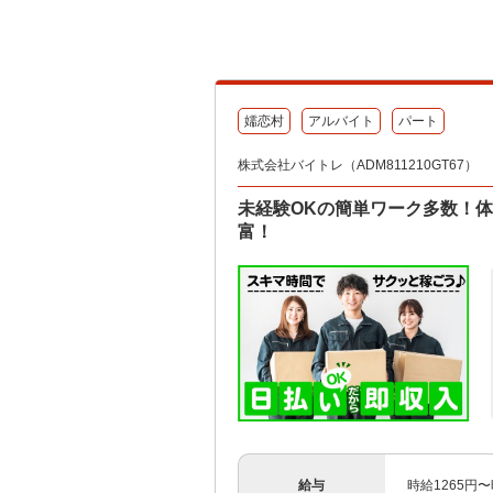
嬬恋村
アルバイト
パート
株式会社バイトレ（ADM811210GT67）
未経験OKの簡単ワーク多数！
富！
給与
時給1265円