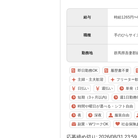
給与
時給1265円
職種
手のひらサイ
勤務地
群馬県吾妻郡
即日勤務OK
履歴書不要
主婦・主夫歓迎
フリーター
日払い
週払い
単発（
短期（3ヶ月以内)
週1日勤務
時間や曜日が選べる・シフト自由
夜
深夜
服装自由
副業・WワークOK
社会保険
応募締め切り: 2026/08/31 23:5