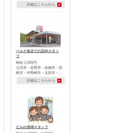
詳細はこちらから
ベルク各店での店内スタッ
フ
時給 1,065円
古河市・佐野市・前橋市・高
崎市・伊勢崎市・太田市・館
林市・藤岡市・大泉町・さい
詳細はこちらから
たま市北区・川越市・熊谷
市・行田市・秩父市・所沢
市・飯能市・東松山市・坂戸
市・鶴ケ島市・千葉市中央
区・市川市・松戸市・習志野
市・柏市・流山市・八千代
市・足立区・江戸川区・八王
子市・町田市
ビルの清掃スタッフ