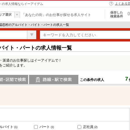
よくある
ートの求人情報ならイーアイデム
保存した
0
リア選択
「あなたの街」のお仕事が探せる求人サイト
検索条件
 嬬恋村のアルバイト・バイト・パートの求人一覧
・バイト・パートの求人情報一覧
ト・派遣のお仕事探しはイーアイデムで！
をご紹介します。
7
この条件の求人
間で検索
路線・駅・駅で検索
ルバイト
パート
正社員
(1)
(1)
(2)