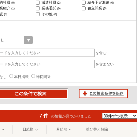
約社員
派遣社員
紹介予定派遣
(0)
(2)
(0)
業紹介
業務委託
独立開業
(1)
(0)
(0)
託
その他
(0)
(0)
を含む
を含まない
なし
本日掲載
締切間近
この検索条件を保存
条件で検索
7 件
の情報が見つかりました
日給順
月給順
並び替え解除