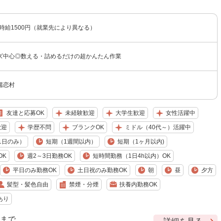
〜時給1500円（就業先により異なる）
ズ中心◎数える・詰めるだけの超かんたん作業
嬬恋村
友達と応募OK
未経験歓迎
大学生歓迎
女性活躍中
歓迎
学歴不問
ブランクOK
ミドル（40代～）活躍中
1日のみ）
短期（1週間以内）
短期（1ヶ月以内)
OK
週2～3日勤務OK
短時間勤務（1日4h以内）OK
平日のみ勤務OK
土日祝のみ勤務OK
朝
昼
夕方
髪型・髪色自由
禁煙・分煙
扶養内勤務OK
あり
9 まで