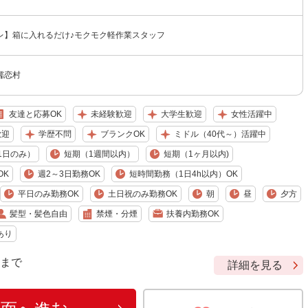
レ】箱に入れるだけ♪モクモク軽作業スタッフ
嬬恋村
友達と応募OK
未経験歓迎
大学生歓迎
女性活躍中
歓迎
学歴不問
ブランクOK
ミドル（40代～）活躍中
1日のみ）
短期（1週間以内）
短期（1ヶ月以内)
OK
週2～3日勤務OK
短時間勤務（1日4h以内）OK
平日のみ勤務OK
土日祝のみ勤務OK
朝
昼
夕方
髪型・髪色自由
禁煙・分煙
扶養内勤務OK
あり
9 まで
詳細を見る