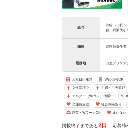
月給32万円〜
給与
合、残業代を1
職種
調理師責任者
勤務地
万座プリンス
入社日応相談
Web面接OK
女性活躍中
主婦・主夫歓迎
エルダー（50代～）活躍中
交通費支給
社会保険あり
副業・WワークOK
まかない
2日
掲載終了まであと
応募締め切り: