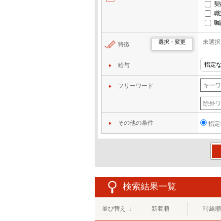
契
職
嘱
未選択
選択・変更
特徴
給与
フリーワード
その他の条件
指定
この
検索結果一覧
並び替え ：
新着順
時給順