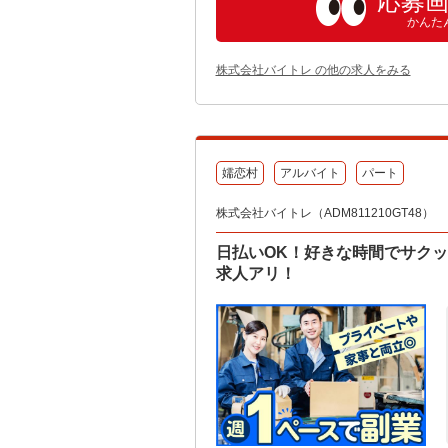
応募
かんた
株式会社バイトレ の他の求人をみる
嬬恋村
アルバイト
パート
株式会社バイトレ（ADM811210GT48）
日払いOK！好きな時間でサク
求人アリ！