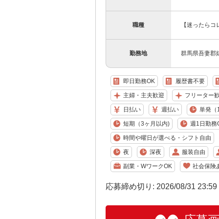
職種
【迷ったらコ
勤務地
群馬県吾妻郡
即日勤務OK
履歴書不要
主婦・主夫歓迎
フリーター
日払い
週払い
単発（
短期（3ヶ月以内)
週1日勤務
時間や曜日が選べる・シフト自由
夜
深夜
服装自由
副業・WワークOK
社会保険
応募締め切り: 2026/08/31 23:5