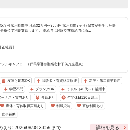
35万円 試用期間中 月給32万円〜35万円(試用期間3ヶ月) 残業が発生した場
分単位で別途支給します。 ※給与は経験や前職給与に応...
【正社員】
ホテルキャフェ （群馬県吾妻郡嬬恋村干俣万座温泉）
友達と応募OK
経験者・有資格者歓迎
新卒・第二新卒歓迎
学歴不問
ブランクOK
ミドル（40代～）活躍中
ボーナス・賞与あり
昇給あり
年間休日120日以上
産休・育休取得実績あり
制服貸与
研修制度あり
・食事補助
 2026/08/08 23:59 まで
詳細を見る