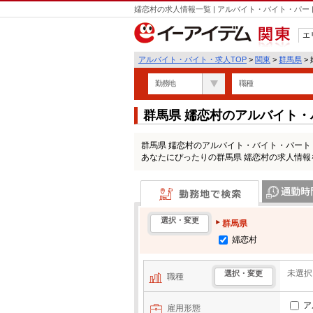
嬬恋村の求人情報一覧 | アルバイト・バイト・パ
エ
関東
アルバイト・バイト・求人TOP
>
関東
>
群馬県
>
勤務地
職種
群馬県 嬬恋村のアルバイト
群馬県 嬬恋村のアルバイト・バイト・パー
あなたにぴったりの群馬県 嬬恋村の求人情報
勤務地で検索
通勤時間・区
選択・変更
群馬県
嬬恋村
未選択
選択・変更
職種
ア
雇用形態