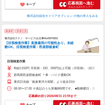
応募画面へ進む
キープ
かんたん3ステップ！
株式会社綜合キャリアオプション
の他の求人をみる
板倉町
派遣社員
株式会社テクノ・サービス/お仕事No/0870002
【目視検査作業】直接雇用の可能性あり。未経
験OK。目視検査作業：邑楽郡板倉町
人
目視検査作業
履
週
時給1150円 月収例：193、000円以上可能（月収例）（残業・
群馬県邑楽郡板倉町 ＊車・バイク通勤OK
東武日光線「板倉東洋大前駅」より徒歩15分
08:00〜17:00 ※表記のうち実働8時間です。 ■勤務曜日：月
応募締め切り2026/08/31 23:59まで
応募画面へ進む
キープ