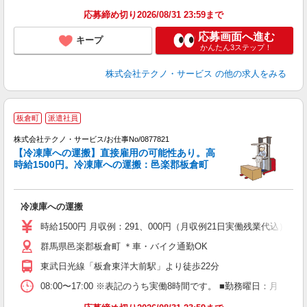
応募締め切り2026/08/31 23:59まで
応募画面へ進む
キープ
かんたん3ステップ！
株式会社テクノ・サービス
の他の求人をみる
板倉町
派遣社員
作
で
株式会社テクノ・サービス/お仕事No/0877821
【冷凍庫への運搬】直接雇用の可能性あり。高
時給1500円。冷凍庫への運搬：邑楽郡板倉町
手
冷凍庫への運搬
履
ラ
時給1500円 月収例：291、000円（月収例21日実働残業代込
群馬県邑楽郡板倉町 ＊車・バイク通勤OK
東武日光線「板倉東洋大前駅」より徒歩22分
08:00〜17:00 ※表記のうち実働8時間です。 ■勤務曜日：月