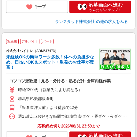
応募画面へ進む
キープ
かんたん3ステップ！
ランスタッド株式会社
の他の求人をみる
板倉町
アルバイト
パート
株式会社バイトレ（ADM817473）
未経験OKの簡単ワーク多数！体への負担少な
め。日払いOK＆スポット・単発のお仕事が豊
富！
ス
ロ
コツコツ派歓迎｜見る・分ける・貼るだけ♪倉庫内軽作業
即
活
時給1300円（就業先により異なる）
（
群馬県邑楽郡板倉町
短
K
「板倉東洋大前」より徒歩で12分
日
髪
週1日以上/お好きな時間で勤務◎ 朝ダケ・昼ダケ・夜ダケ・夜勤など、 ご自
応募締め切り2026/08/31 23:59まで
応募画面へ進む