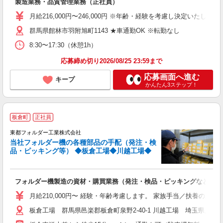
製造業務・品質管理業務（正社員）
入
ス
月給216,000円〜246,000円 ※年齢・経験を考慮し決定いたします
バ
群馬県館林市羽附旭町1143 ★車通勤OK ※転勤なし
貸
8:30〜17:30（休憩1h）
応募締め切り2026/08/25 23:59まで
応募画面へ進む
キープ
かんたん3ステップ！
板倉町
正社員
東都フォルダー工業株式会社
当社フォルダー機の各種部品の手配（発注・検
品・ピッキング等） ◆板倉工場◆川越工場◆
ま
フォルダー機製造の資材・購買業務（発注・検品・ピッキングなど）
未
ク
月給210,000円〜 経験・年齢考慮します。 家族手当／扶養のお子様
板倉工場 群馬県邑楽郡板倉町泉野2-40-1 川越工場 埼玉県川越市芳