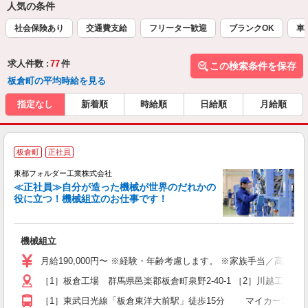
人気の条件
社会保険あり
交通費支給
フリーター歓迎
ブランクOK
車
求人件数 :
77
件
この検索条件を保存
板倉町の平均時給を見る
指定なし
新着順
時給順
日給順
月給順
板倉町
正社員
東都フォルダー工業株式会社
≪正社員≫自分が造った機械が世界のだれかの
役に立つ！機械組立のお仕事です！
し
機械組立
未
（
月給190,000円〜 ※経験・年齢考慮します。 ※家族手当／高校生以
休
［1］板倉工場 群馬県邑楽郡板倉町泉野2-40-1 ［2］川越工場 埼
ど
［1］東武日光線「板倉東洋大前駅」徒歩15分 マイカー通勤も