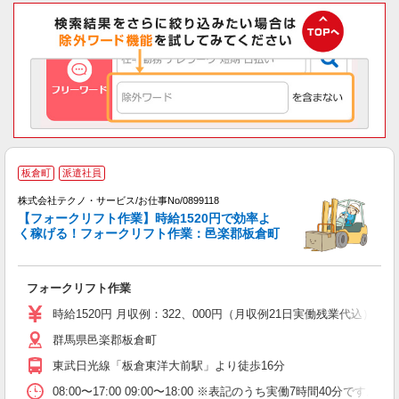
板倉町
派遣社員
株式会社テクノ・サービス/お仕事No/0899118
【フォークリフト作業】時給1520円で効率よ
く稼げる！フォークリフト作業：邑楽郡板倉町
に
フォークリフト作業
履
ラ
時給1520円 月収例：322、000円（月収例21日実働残業代込
群馬県邑楽郡板倉町
東武日光線「板倉東洋大前駅」より徒歩16分
08:00〜17:00 09:00〜18:00 ※表記のうち実働7時間4