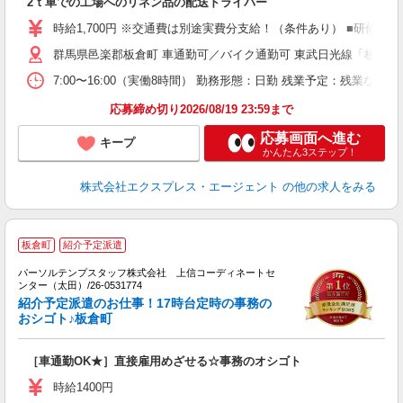
2ｔ車での工場へのリネン品の配送ドライバー
収
イ
時給1,700円 ※交通費は別途実費分支給！（条件あり） ■研修期間
群馬県邑楽郡板倉町 車通勤可／バイク通勤可 東武日光線「板倉東
7:00〜16:00（実働8時間） 勤務形態：日勤 残業予定：残業
応募締め切り2026/08/19 23:59まで
応募画面へ進む
キープ
かんたん3ステップ！
株式会社エクスプレス・エージェント
の他の求人をみる
■
板倉町
紹介予定派遣
し
パーソルテンプスタッフ株式会社 上信コーディネートセ
丈
ンター（太田）/26-0531774
未
紹介予定派遣のお仕事！17時台定時の事務の
おシゴト♪板倉町
［車通勤OK★］直接雇用めざせる☆事務のオシゴト
時給1400円