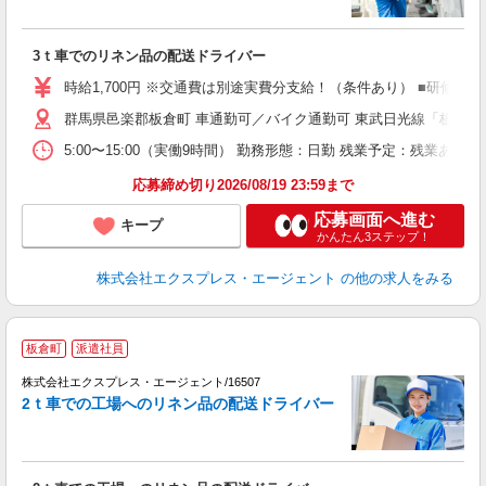
件
即
ブ
3ｔ車でのリネン品の配送ドライバー
収
登
時給1,700円 ※交通費は別途実費分支給！（条件あり） ■研修期間
群馬県邑楽郡板倉町 車通勤可／バイク通勤可 東武日光線「板倉東
5:00〜15:00（実働9時間） 勤務形態：日勤 残業予定：残業
応募締め切り2026/08/19 23:59まで
応募画面へ進む
キープ
かんたん3ステップ！
株式会社エクスプレス・エージェント
の他の求人をみる
▲
板倉町
派遣社員
ク
株式会社エクスプレス・エージェント/16507
―
2ｔ車での工場へのリネン品の配送ドライバー
タ
―
即
ブ