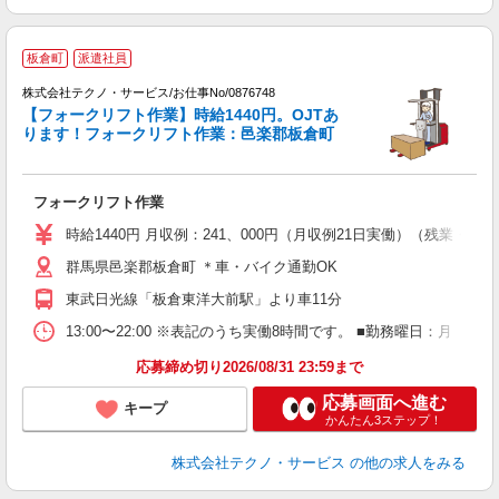
板倉町
派遣社員
株式会社テクノ・サービス/お仕事No/0876748
【フォークリフト作業】時給1440円。OJTあ
ります！フォークリフト作業：邑楽郡板倉町
人
フォークリフト作業
履
ラ
時給1440円 月収例：241、000円（月収例21日実働）（残業
群馬県邑楽郡板倉町 ＊車・バイク通勤OK
東武日光線「板倉東洋大前駅」より車11分
13:00〜22:00 ※表記のうち実働8時間です。 ■勤務曜日：月
応募締め切り2026/08/31 23:59まで
応募画面へ進む
キープ
かんたん3ステップ！
株式会社テクノ・サービス
の他の求人をみる