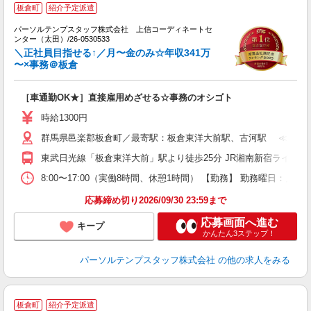
板倉町
紹介予定派遣
1
パーソルテンプスタッフ株式会社 上信コーディネートセ
ー
ンター（太田）/26-0530533
未
＼正社員目指せる↑／月〜金のみ☆年収341万
〜×事務＠板倉
［車通勤OK★］直接雇用めざせる☆事務のオシゴト
時給1300円
群馬県邑楽郡板倉町／最寄駅：板倉東洋大前駅、古河駅 ≪車通勤
東武日光線「板倉東洋大前」駅より徒歩25分 JR湘南新宿ライン
8:00〜17:00（実働8時間、休憩1時間） 【勤務】 勤務曜日：
応募締め切り2026/09/30 23:59まで
応募画面へ進む
キープ
かんたん3ステップ！
パーソルテンプスタッフ株式会社
の他の求人をみる
板倉町
紹介予定派遣
ん