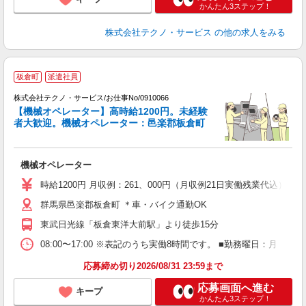
かんたん3ステップ！
株式会社テクノ・サービス
の他の求人をみる
板倉町
派遣社員
株式会社テクノ・サービス/お仕事No/0910066
【機械オペレーター】高時給1200円。未経験
者大歓迎。機械オペレーター：邑楽郡板倉町
ス
機械オペレーター
履
高
時給1200円 月収例：261、000円（月収例21日実働残業代込
群馬県邑楽郡板倉町 ＊車・バイク通勤OK
東武日光線「板倉東洋大前駅」より徒歩15分
08:00〜17:00 ※表記のうち実働8時間です。 ■勤務曜日：月
応募締め切り2026/08/31 23:59まで
応募画面へ進む
キープ
かんたん3ステップ！