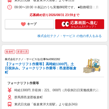
東武日光線「板倉東洋大前駅」より車11分
09:00〜18:00 ※表記のうち実働8時間です。 ■勤務曜日：月
応募締め切り2026/08/31 23:59まで
応募画面へ進む
キープ
かんたん3ステップ！
株式会社テクノ・サービス
の他の求人をみる
板倉町
派遣社員
株式会社テクノ・サービス/お仕事No/0902282
【フォークリフト作業等】高時給1300円。土
日祝休み。フォークリフト作業等：邑楽郡板倉
町
大
フォークリフト作業等
履
ラ
時給1300円 月収例：221、000円（月収例21日実働残業代込
群馬県邑楽郡板倉町
東武日光線「板倉東洋大前駅」より徒歩24分