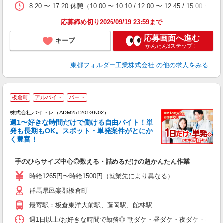
8:20 〜 17:20 休憩（10:00 〜 10:10 / 12:00 〜 12:45 / 15:0
応募締め切り2026/09/19 23:59まで
応募画面へ進む
キープ
かんたん3ステップ！
東都フォルダー工業株式会社
の他の求人をみる
板倉町
アルバイト
パート
株式会社バイトレ（ADM251201GN02）
週1〜好きな時間だけで働ける自由バイト！単
発も長期もOK。スポット・単発案件がとにか
も
く豊富！
気
手のひらサイズ中心◎数える・詰めるだけの超かんたん作業
即
活
時給1265円〜時給1500円（就業先により異なる）
（
群馬県邑楽郡板倉町
短
K
最寄駅：板倉東洋大前駅、藤岡駅、館林駅
日
髪
週1日以上/お好きな時間で勤務◎ 朝ダケ・昼ダケ・夜ダケ・夜勤など、 ご自