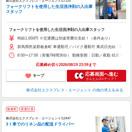
株式会社エクスプレス・エージェント/17115
フォークリフトを使用した生活洗浄剤の入出庫
スタッフ
―
即
フォークリフトを使用した生活洗浄剤の入出庫スタッフ
ブ
収
時給1,650円 ※交通費は別途実費分支給！（条件あり）
K
群馬県邑楽郡板倉町 車通勤可／バイク通勤可 東武日光線「板倉東洋
8:00〜17:00（実働7時間30分） 勤務形態：日勤／夜勤 残
応募締め切り2026/08/19 23:59まで
応募画面へ進む
キープ
かんたん3ステップ！
株式会社エクスプレス・エージェント
の他の求人をみる
▼
板倉町
派遣社員
も
株式会社エクスプレス・エージェント/12447
―
3ｔ車でのリネン品の配送ドライバー