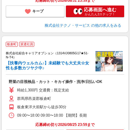
応募締め切り2026/08/31 23:59まで
応募画面へ進む
キープ
かんたん3ステップ！
株式会社テクノ・サービス
の他の求人をみる
≪
板倉町
派遣社員
い
株式会社綜合キャリアオプション（1314VJ0805G17★51-
N-T4）
【扶養内ウェルカム♪】未経験でも大丈夫☆女
性も多数カツヤク中♪
得
入
野菜の目視検品・カット・キカイ操作・洗浄/日払いOK
分
フ
時給1,300円 交通費：既定支給
O
群馬県邑楽郡板倉町
板倉東洋大前駅から徒歩30分
09:00〜18:00 09:00〜18:00 【期間】長期
応募締め切り2026/08/25 23:59まで