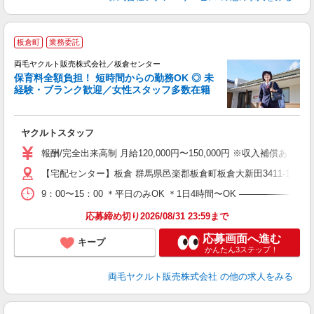
P
板倉町
業務委託
助
両毛ヤクルト販売株式会社／板倉センター
保育料全額負担！ 短時間からの勤務OK ◎ 未
経験・ブランク歓迎／女性スタッフ多数在籍
強
ヤクルトスタッフ
未
報酬/完全出来高制 月給120,000円〜150,000円 ※収入補償あり
車
【宅配センター】板倉 群馬県邑楽郡板倉町板倉大新田3411-1713
あ
9：00〜15：00 ＊平日のみOK ＊1日4時間〜OK ―――――
応募締め切り2026/08/31 23:59まで
応募画面へ進む
キープ
かんたん3ステップ！
両毛ヤクルト販売株式会社
の他の求人をみる