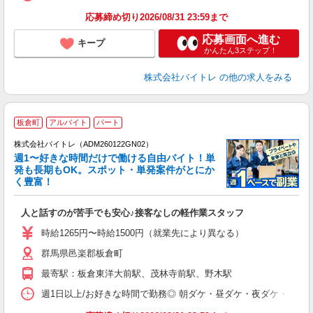
応募締め切り2026/08/31 23:59まで
応募画面へ進む
キープ
かんたん3ステップ！
株式会社バイトレ
の他の求人をみる
板倉町
アルバイト
パート
株式会社バイトレ（ADM260122GN02）
週1〜好きな時間だけで働ける自由バイト！単
発も長期もOK。スポット・単発案件がとにか
も
く豊富！
気
人と話すのが苦手でも安心♪接客なしの軽作業スタッフ
即
活
時給1265円〜時給1500円（就業先により異なる）
（
群馬県邑楽郡板倉町
短
K
最寄駅：板倉東洋大前駅、茂林寺前駅、野木駅
日
髪
週1日以上/お好きな時間で勤務◎ 朝ダケ・昼ダケ・夜ダケ・夜勤など、 ご自