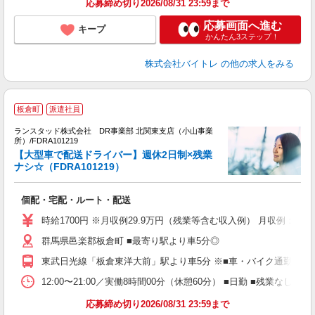
応募締め切り2026/08/31 23:59まで
応募画面へ進む
キープ
かんたん3ステップ！
株式会社バイトレ
の他の求人をみる
板倉町
派遣社員
●
ランスタッド株式会社 DR事業部 北関東支店（小山事業
て
所）/FDRA101219
5
【大型車で配送ドライバー】週休2日制×残業
ミ
ナシ☆（FDRA101219）
払
個配・宅配・ルート・配送
時給1700円 ※月収例29.9万円（残業等含む収入例） 月収例：時
群馬県邑楽郡板倉町 ■最寄り駅より車5分◎
東武日光線「板倉東洋大前」駅より車5分 ※■車・バイク通勤OK！
12:00〜21:00／実働8時間00分（休憩60分） ■日勤 ■残
応募締め切り2026/08/31 23:59まで