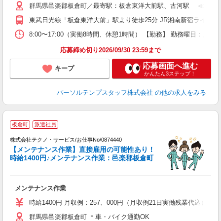
群馬県邑楽郡板倉町／最寄駅：板倉東洋大前駅、古河駅 ≪車通勤
東武日光線「板倉東洋大前」駅より徒歩25分 JR湘南新宿ライン
8:00〜17:00（実働8時間、休憩1時間） 【勤務】 勤務曜日：
応募締め切り2026/09/30 23:59まで
応募画面へ進む
キープ
かんたん3ステップ！
パーソルテンプスタッフ株式会社
の他の求人をみる
板倉町
派遣社員
ど
株式会社テクノ・サービス/お仕事No/0874440
【メンテナンス作業】直接雇用の可能性あり！
時給1400円♪メンテナンス作業：邑楽郡板倉町
の
メンテナンス作業
履
高
時給1400円 月収例：257、000円（月収例21日実働残業代込
群馬県邑楽郡板倉町 ＊車・バイク通勤OK