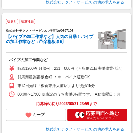
株式会社テクノ・サービス
の他の求人をみる
板倉町
派遣社員
株式会社テクノ・サービス/お仕事No/0897105
【パイプの加工作業など】人気の日勤！パイプ
の加工作業など：邑楽郡板倉町
パイプの加工作業など
履
高
時給1200円 月収例：231、000円（月収例21日実働残業代込
群馬県邑楽郡板倉町 ＊車・バイク通勤OK
東武日光線「板倉東洋大前駅」より徒歩15分
08:00〜17:00 ※表記のうち実働8時間です。 ■勤務曜日：月
応募締め切り2026/08/31 23:59まで
応募画面へ進む
キープ
かんたん3ステップ！
株式会社テクノ・サービス
の他の求人をみる