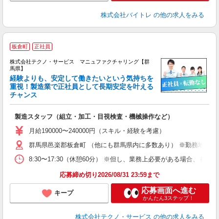
株式会社バイトレ
の他の求人をみる
板倉町
正社員
株式会社テクノ・サービス マニュファクチャリング【群
馬県】
経験よりも、安定して働きたいという気持ちを
重視！製造業で正社員として長期安定を叶える
チャンス
く
入
製造スタッフ（組立・加工・目視検査・機械操作など）
未
あ
月給190000〜240000円（スキル・経験を考慮）
遣
群馬県邑楽郡板倉町 （他にも群馬県内に多数あり） ※勤務地はご
8:30〜17:30（休憩60分） ※但し、業務上必要がある場合
応募締め切り2026/08/31 23:59まで
応募画面へ進む
キープ
かんたん3ステップ！
株式会社テクノ・サービス
の他の求人をみる