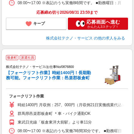
08:00〜17:00 ※表記のうち実働8時間です。 ■勤務曜日：月
応募締め切り2026/08/31 23:59まで
応募画面へ進む
キープ
かんたん3ステップ！
株式会社テクノ・サービス
の他の求人をみる
板倉町
派遣社員
株式会社テクノ・サービス/お仕事No/0876800
【フォークリフト作業】時給1400円！長期勤
務可能。フォークリフト作業：邑楽郡板倉町
ら
フォークリフト作業
履
ラ
時給1400円 月収例：257、000円（月収例21日実働残業代込
群馬県邑楽郡板倉町 ＊車・バイク通勤OK
東武日光線「板倉東洋大前駅」より車11分
08:00〜17:00 ※表記のうち実働7時間30分です。 ■勤務曜日