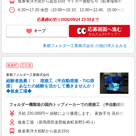
板倉東洋大前から徒歩15分 マイカー通勤も可（駐車場無料、ガソ
8:20〜17:20 休憩（10:00〜10:10、12:00〜12:45、15:00〜15:
応募締め切り2026/09/24 23:59まで
応募画面へ進む
キープ
かんたん3ステップ！
東都フォルダー工業株式会社
の他の求人をみる
板倉町
正社員
東都フォルダー工業株式会社
経験者急募！！ 溶接工（半自動溶接・TIG溶
接） あなたの経験を活かして働きませんか！
◆板倉工場◆
■
ボ
フォルダー機製造の国内トップメーカーでの溶接工 （半自動溶接、TI
月給 220,000円〜 経験により優遇します。 家族手当 高校生以下のお
板倉工場 （群馬県邑楽郡板倉町泉野2-40-1）
板倉東洋大前駅から徒歩15分