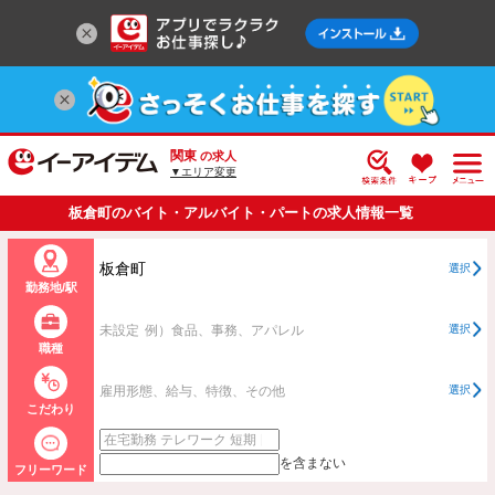
関東
の求人
▼エリア変更
板倉町のバイト・アルバイト・パートの求人情報一覧
板倉町
選択
勤務地/駅
未設定
例）食品、事務、アパレル
選択
職種
雇用形態、給与、特徴、その他
選択
こだわり
を含まない
フリーワード