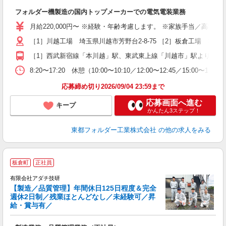
き
フォルダー機製造の国内トップメーカーでの電気電装業務
経
躍
月給220,000円〜 ※経験・年齢考慮します。 ※家族手当／高校生
土
［1］川越工場 埼玉県川越市芳野台2-8-75 ［2］板倉工場 群馬県
与
［1］西武新宿線「本川越」駅、東武東上線「川越市」駅より芳野
8:20〜17:20 休憩（10:00〜10:10／12:00〜12:45／15:00〜
応募締め切り2026/09/04 23:59まで
応募画面へ進む
キープ
かんたん3ステップ！
東都フォルダー工業株式会社
の他の求人をみる
板倉町
正社員
有限会社アダチ技研
【製造／品質管理】年間休日125日程度＆完全
週休2日制／残業ほとんどなし／未経験可／昇
給・賞与有／
リ