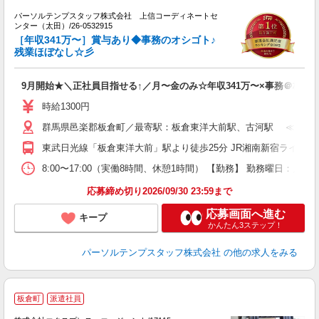
み
パーソルテンプスタッフ株式会社 上信コーディネートセ
ー
ンター（太田）/26-0532915
未
［年収341万〜］賞与あり◆事務のオシゴト♪
残業ほぼなし☆彡
9月開始★＼正社員目指せる↑／月〜金のみ☆年収341万〜×事務＠板倉
時給1300円
群馬県邑楽郡板倉町／最寄駅：板倉東洋大前駅、古河駅 ≪車通勤
東武日光線「板倉東洋大前」駅より徒歩25分 JR湘南新宿ライン
8:00〜17:00（実働8時間、休憩1時間） 【勤務】 勤務曜日：
応募締め切り2026/09/30 23:59まで
応募画面へ進む
キープ
かんたん3ステップ！
パーソルテンプスタッフ株式会社
の他の求人をみる
●
板倉町
派遣社員
勿