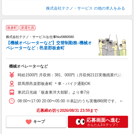
株式会社テクノ・サービス
の他の求人をみる
板倉町
派遣社員
株式会社テクノ・サービス/お仕事No/0880580
【機械オペレーターなど】交替制勤務♪機械オ
ペレーターなど：邑楽郡板倉町
ス
機械オペレーターなど
履
ラ
時給1500円 月収例：381、000円（月収例21日実働残業代込
群馬県邑楽郡板倉町 ＊車・バイク通勤OK
東武日光線「板倉東洋大前駅」より車7分
08:00〜17:00 20:00〜05:00 ※表記のうち実働8時間です
応募締め切り2026/08/31 23:59まで
応募画面へ進む
キープ
かんたん3ステップ！