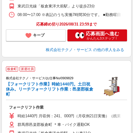
東武日光線「板倉東洋大前駅」より徒歩23分
08:00〜17:00 ※表記のうち実働7時間30分です。 ■勤務曜日
応募締め切り2026/08/31 23:59まで
応募画面へ進む
キープ
かんたん3ステップ！
株式会社テクノ・サービス
の他の求人をみる
板倉町
派遣社員
株式会社テクノ・サービス/お仕事No/0909829
【フォークリフト作業】時給1440円。土日祝
休み。リーチフォークリフト作業：邑楽郡板倉
町
『
フォークリフト作業
履
ラ
時給1440円 月収例：241、000円（月収例21日実働）（残業
群馬県邑楽郡板倉町 ＊車・バイク通勤OK