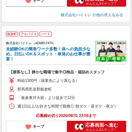
キープ
かんたん3ステップ！
株式会社バイトレ
の他の求人をみる
板倉町
アルバイト
パート
株式会社バイトレ（ADM817474）
未経験OKの簡単ワーク多数！体への負担少な
め。日払いOK＆スポット・単発のお仕事が豊
富！
ス
ロ
【接客なし】静かな職場で集中◎検品・箱詰めスタッフ
即
活
時給1300円（就業先により異なる）
（
群馬県邑楽郡板倉町
短
K
「板倉東洋大前」より徒歩で12分
日
髪
週1日以上/お好きな時間で勤務◎ 朝ダケ・昼ダケ・夜ダケ・夜勤など、 ご自
応募締め切り2026/08/31 23:59まで
応募画面へ進む
キープ
かんたん3ステップ！