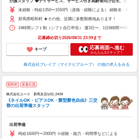
介護スタッフ ◆デイサービス、サービス付き高齢者向け住宅、グルー
入
ー
未経験：時給1350〜1550円（資格・経験による） 経験者：時給1
代
群馬県昭和村 ★その他、近隣に多数勤務地あります！
O
24時間シフト制（シフト自己申告） 週3日〜、1日6時間〜OK 【勤務
応募締め切り2026/08/31 23:59まで
応募画面へ進む
キープ
かんたん3ステップ！
株式会社ブレイブ（マイナビグループ）
の他の求人をみる
昭和村
派遣社員
♪
株式会社ユース 群馬支店/y02_0439
点
《ネイルOK・ピアスOK・髪型髪色自由》三交
未
替の出荷準備スタッフ
ダ
通
登
出荷準備
時給1600円〜2000円 ※経験・能力・時間帯などによる