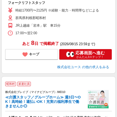
フォークリフトスタッフ
時給1700円〜2125円 ※経験・能力・時間帯などによる
群馬県利根郡昭和村
JR上越線「岩本」駅 車15分
17:00〜翌2:00
8
あと
日
で掲載終了
(2026/08/15 23:59まで)
応募画面へ進む
キープ
かんたん3ステップ！
株式会社ユース
の他の求人をみる
昭和村
派遣社員
株式会社ブレイブ（マイナビグループ）/MD10
≪介護スタッフ／グループホーム≫ 週3日〜O
K！高時給！週払いOK！充実の福利厚生で働
きませんか◎
ト