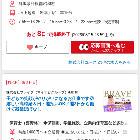
群馬県利根郡昭和村
JR上越線「岩本」駅 車15分
7:55〜16:25 / 15:55〜0:25 / 23:55〜翌8:25交替制
8
あと
日
で掲載終了
(2026/08/15 23:59まで)
応募画面へ進む
キープ
かんたん3ステップ！
株式会社ユース
の他の求人をみる
昭和村
派遣社員
株式会社ブレイブ（マイナビグループ）/MD10
子どもの笑顔がやりがいになるお仕事です◎
嬉しい高時給＆日・週払いOK／週3日から働
タ
けて残業ほぼなし
払
の
保育士（要資格） ◆保育園、学童施設、企業内保育室など多数あり
フ
シ
時給1400円〜＋交通費 ◆支払い方法：日払い ＊日払い・週払い