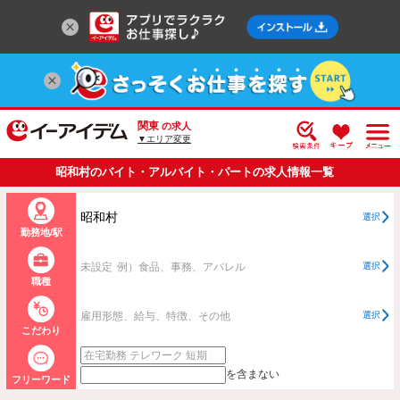
関東
の求人
▼エリア変更
昭和村のバイト・アルバイト・パートの求人情報一覧
昭和村
選択
勤務地/駅
未設定
例）食品、事務、アパレル
選択
職種
雇用形態、給与、特徴、その他
選択
こだわり
を含まない
フリーワード