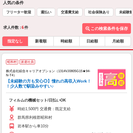
人気の条件
フリーター歓迎
週払い
交通費支給
社会保険あり
未経験
求人件数 :
6
件
この検索条件を保存
指定なし
新着順
時給順
日給順
月給順
≪
昭和村
派遣社員
い
株式会社綜合キャリアオプション（1314VJ0805G15★94-
N-T4）
【未経験の方も安心◎】憧れの高収入Work！
！少人数で馴染みやすい♪
得
入
フィルムの機械セット/日払いOK
分
フ
時給1,500円 交通費：既定支給
群馬県利根郡昭和村
岩本駅から車10分