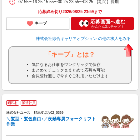
07:55〜16:25 15:55〜00:25 23:55〜08:25 【期間】長期
応募締め切り2026/08/25 23:59まで
応募画面へ進む
キープ
かんたん3ステップ！
株式会社綜合キャリアオプション
の他の求人をみる
「キープ」とは？
気になるお仕事をワンクリックで保存
まとめてチェック＆まとめて応募も可能
会員登録無しで今すぐご利用いただけます
昭和村
派遣社員
♪
株式会社ユース 群馬支店/y02_0369
点
＼髪型・髪色自由♪／夜勤専属フォークリフト
未
作業
ダ
通
登