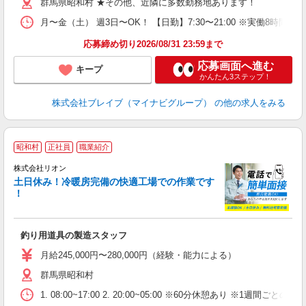
群馬県昭和村 ★その他、近隣に多数勤務地あります！
月〜金（土） 週3日〜OK！ 【日勤】7:30〜21:00 ※実働8時間
応募締め切り2026/08/31 23:59まで
応募画面へ進む
キープ
かんたん3ステップ！
株式会社ブレイブ（マイナビグループ）
の他の求人をみる
昭和村
正社員
職業紹介
株式会社リオン
土日休み！冷暖房完備の快適工場での作業です
！
家
社
釣り用道具の製造スタッフ
入
場
月給245,000円〜280,000円（経験・能力による）
タ
群馬県昭和村
額
業
1. 08:00~17:00 2. 20:00~05:00 ※60分休憩あり ※1週間ごとの2
あ