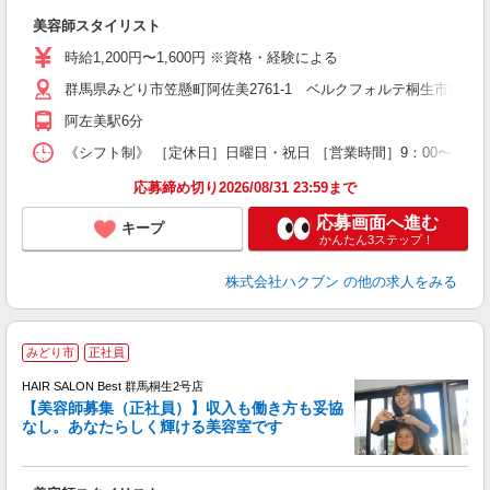
い
美容師スタイリスト
昇
時給1,200円〜1,600円 ※資格・経験による
群馬県みどり市笠懸町阿佐美2761-1 ベルクフォルテ桐生市場店1
阿左美駅6分
《シフト制》 ［定休日］日曜日・祝日 ［営業時間］9：00〜18：
応募締め切り2026/08/31 23:59まで
応募画面へ進む
キープ
かんたん3ステップ！
株式会社ハクブン
の他の求人をみる
みどり市
正社員
HAIR SALON Best 群馬桐生2号店
【美容師募集（正社員）】収入も働き方も妥協
なし。あなたらしく輝ける美容室です
備
昇