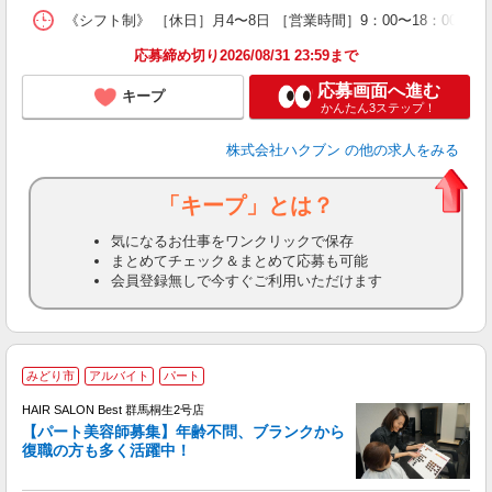
《シフト制》 ［休日］月4〜8日 ［営業時間］9：00〜18：00 
応募締め切り2026/08/31 23:59まで
応募画面へ進む
キープ
かんたん3ステップ！
株式会社ハクブン
の他の求人をみる
「キープ」とは？
気になるお仕事をワンクリックで保存
まとめてチェック＆まとめて応募も可能
会員登録無しで今すぐご利用いただけます
みどり市
アルバイト
パート
HAIR SALON Best 群馬桐生2号店
【パート美容師募集】年齢不問、ブランクから
復職の方も多く活躍中！