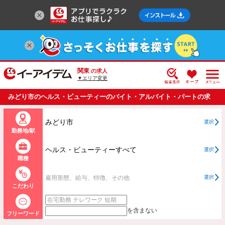
関東
の求人
▼エリア変更
みどり市のヘルス・ビューティーのバイト・アルバイト・パートの求
人情報一覧
みどり市
選択
勤務地/駅
ヘルス・ビューティーすべて
選択
職種
雇用形態、給与、特徴、その他
選択
こだわり
を含まない
フリーワード