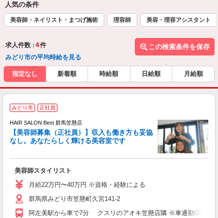
人気の条件
美容師・ネイリスト・まつげ施術
理容師
美容・理容アシスタント
求人件数 :
4
件
この検索条件を保存
みどり市の平均時給を見る
指定なし
新着順
時給順
日給順
月給順
みどり市
正社員
HAIR SALON Best 群馬笠懸店
【美容師募集（正社員）】収入も働き方も妥協
なし。あなたらしく輝ける美容室です
備
昇
美容師スタイリスト
月給22万円〜40万円 ※資格・経験による
群馬県みどり市笠懸町久宮141-2
阿左美駅から車で7分 クスリのアオキ笠懸店隣 ※車通勤OK