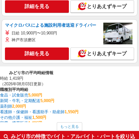
詳細を見る
とりあえずキープ
マイクロバスによる施設利用者送迎ドライバー
日給 10,900円〜10,900円
神戸市須磨区
詳細を見る
とりあえずキープ
みどり市の平均時給情報
時給 1,419円
（2026年08月03日更新）
職種別平均時給
食品・試食販売
5,000円
新聞・牛乳・定期配送
5,000円
薬剤師
2,000円
看護師・保健師・看護助手・助産師
1,550円
その他介護・福祉
1,500円
家電・携帯販売
1,486円
もっと見る
介護職・ヘルパー
1,482円
製造・組立・加工
1,408円
みどり市の特徴でバイト・アルバイト・パートを絞り込