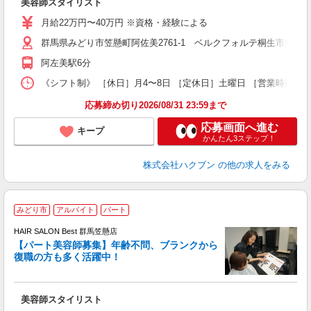
美容師スタイリスト
月給22万円〜40万円 ※資格・経験による
群馬県みどり市笠懸町阿佐美2761-1 ベルクフォルテ桐生市場店1
阿左美駅6分
《シフト制》 ［休日］月4〜8日 ［定休日］土曜日 ［営業時間］9
応募締め切り2026/08/31 23:59まで
応募画面へ進む
キープ
かんたん3ステップ！
株式会社ハクブン
の他の求人をみる
みどり市
アルバイト
パート
HAIR SALON Best 群馬笠懸店
【パート美容師募集】年齢不問、ブランクから
復職の方も多く活躍中！
い
美容師スタイリスト
昇