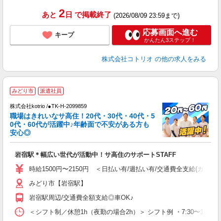
2
あと
日
で掲載終了
(2026/08/09 23:59まで)
応募画面へ進む
キープ
かんたん3ステップ！
株式会社コトリオ
の他の求人をみる
みどり市
派遣社員
株式会社kotrio /●TK-H-2099859
女
職場はきれいなサ高住！20代・30代・40代・5
ド
0代・60代が活躍中♪年齢面で不安がある方も
活
安心◎
ル
自
岩宿駅＊幅広い世代が活動中！サ高住のサポートSTAFF
役
時給1500円〜2150円 ＜日払い有/週払い有/交通費全支給(ガソリ
みどり市【岩宿駅】
岩宿駅周辺/交通費全額支給◎車OK♪
＜シフト制／休憩1h（夜勤の場合2h）＞ シフト例 ・7:30〜16:30 ・