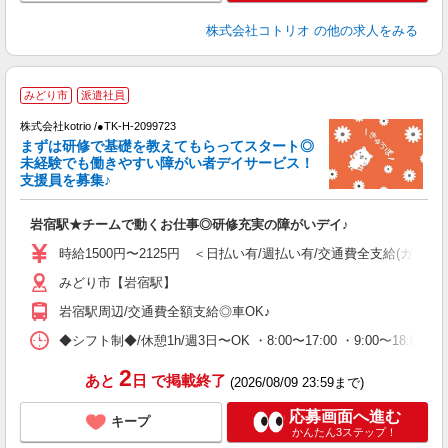
株式会社コトリオ
の他の求人をみる
2
みどり市
派遣社員
株式会社kotrio /●TK-H-2099723
まずは研修で基礎を教えてもらってスタート◎
女
未経験でも働きやすい障がい者デイサービス！
ド
支援員を募集♪
活
ル
岩宿駅★チームで動くお仕事◎研修充実の障がいデイ♪
自
時給1500円〜2125円 ＜日払い有/週払い有/交通費全支給(ガソリ
役
みどり市【岩宿駅】
岩宿駅周辺/交通費全額支給◎車OK♪
◆シフト制◆/休憩1h/週3日〜OK ・8:00〜17:00 ・9:00〜18:
2
あと
日
で掲載終了
(2026/08/09 23:59まで)
応募画面へ進む
キープ
かんたん3ステップ！