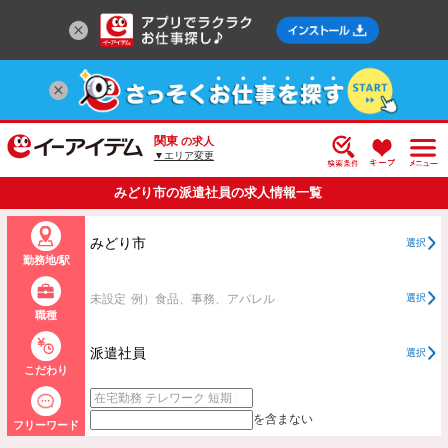
関東
の求人
▼エリア変更
みどり市の派遣社員の求人情報一覧
みどり市
選択
勤務地/駅
未設定
例）食品、事務、アパレル
選択
職種
派遣社員
選択
こだわり
を含まない
フリーワード