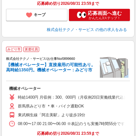
応募締め切り2026/08/31 23:59まで
応募画面へ進む
キープ
かんたん3ステップ！
株式会社テクノ・サービス
の他の求人をみる
みどり市
派遣社員
株式会社テクノ・サービス/お仕事No/0899660
【機械オペレーター】直接雇用の可能性あり。
高時給1350円。機械オペレーター：みどり市
る
機械オペレーター
履
高
時給1400円 月収例：300、000円（月収例20日実働残業代込
群馬県みどり市 ＊車・バイク通勤OK
東武桐生線「阿左美駅」より徒歩19分
08:00〜17:00 21:00〜06:00 ※表記のうち実働7時間55
応募締め切り2026/08/31 23:59まで