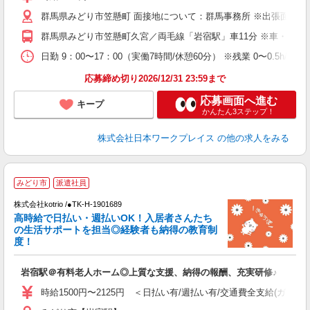
群馬県みどり市笠懸町 面接地について：群馬事務所 ※出張面接も応相
群馬県みどり市笠懸町久宮／両毛線「岩宿駅」車11分 ※車・バ
日勤 9：00〜17：00（実働7時間/休憩60分） ※残業 0〜0.5h/日 0〜
応募締め切り2026/12/31 23:59まで
応募画面へ進む
キープ
かんたん3ステップ！
株式会社日本ワークプレイス
の他の求人をみる
みどり市
派遣社員
株式会社kotrio /●TK-H-1901689
女
高時給で日払い・週払いOK！入居者さんたち
ド
の生活サポートを担当◎経験者も納得の教育制
活
度！
ル
自
岩宿駅＠有料老人ホーム◎上質な支援、納得の報酬、充実研修♪
役
時給1500円〜2125円 ＜日払い有/週払い有/交通費全支給(ガソリ