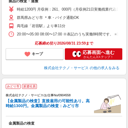
製品の検査・運搬
履
高
時給1200円 月収例：261、000円（月収例21日実働残業代込
ク
群馬県みどり市 ＊車・バイク通勤OK
両毛線「岩宿駅」より車11分
20:00〜05:00 08:00〜17:00 ※表記のうち実働8時間で
応募締め切り2026/08/31 23:59まで
応募画面へ進む
キープ
かんたん3ステップ！
株式会社テクノ・サービス
の他の求人をみる
みどり市
派遣社員
株式会社テクノ・サービス/お仕事No/0904558
【金属製品の検査】直接雇用の可能性あり。高
時給1300円。金属製品の検査：みどり市
『
金属製品の検査
履