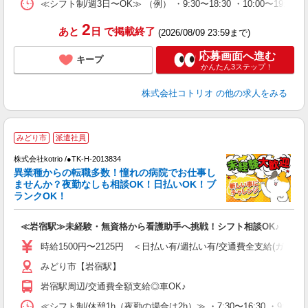
≪シフト制/週3日〜OK≫ （例） ・9:30〜18:30 ・10:00〜19:00
2
あと
日
で掲載終了
(2026/08/09 23:59まで)
応募画面へ進む
キープ
かんたん3ステップ！
株式会社コトリオ
の他の求人をみる
2
みどり市
派遣社員
株式会社kotrio /●TK-H-2013834
女
異業種からの転職多数！憧れの病院でお仕事し
ド
ませんか？夜勤なしも相談OK！日払いOK！ブ
活
ランクOK！
ル
自
≪岩宿駅≫未経験・無資格から看護助手へ挑戦！シフト相談OK♪
役
時給1500円〜2125円 ＜日払い有/週払い有/交通費全支給(ガソリ
みどり市【岩宿駅】
岩宿駅周辺/交通費全額支給◎車OK♪
≪シフト制/休憩1h（夜勤の場合は2h）≫ ・7:30〜16:30 ・9:0