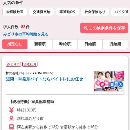
人気の条件
未経験歓迎
交通費支給
車通勤OK
社会保険あり
バイク通
求人件数 :
82
件
この検索条件を保存
みどり市の平均時給を見る
指定なし
新着順
時給順
日給順
月給順
みどり市
派遣社員
ィ
株式会社バイトレ（ADM809955）
短期・単発系バイトならバイトレにお任せ！
い
【現地待機】家具配送補助
即
活
時給1310円
（
群馬県みどり市
煙
週
阿左美駅から徒歩で13分 岩宿駅から徒歩で16分