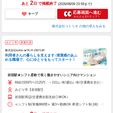
2
あと
日
で掲載終了
(2026/08/09 23:59まで)
応募画面へ進む
キープ
かんたん3ステップ！
株式会社コトリオ
の他の求人をみる
みどり市
派遣社員
日
株式会社kotrio /●TK-H-1957148
利用者さんの暮らしを支えます♪清潔感のあふ
女
れる職場で、心にゆとりをもってスタート！
ド
活
ル
岩宿駅★シフト柔軟で長く働きやすいシニア向けマンション
自
時給1500円〜2125円 ＜日払い有/週払い有/交通費全支給(ガソリ
役
みどり市【岩宿駅】
岩宿駅周辺/交通費全額支給◎車OK♪
≪シフト制/実働8時間≫ 週3〜勤務OK 希望シフト制 [例] ・8:00〜17: