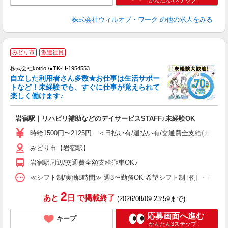
株式会社ウィルオブ・ワーク
の他の求人をみる
≪
みどり市
派遣社員
く
株式会社kotrio /●TK-H-1954553
自立した利用者さん多数★お仕事は生活サポー
女
トなど！未経験でも、すぐに仕事が覚えられて
ド
楽しく働けます♪
活
ル
岩宿駅｜リハビリ補助などのデイサービスSTAFF♪未経験OK
自
時給1500円〜2125円 ＜日払い有/週払い有/交通費全支給(ガソリ
役
みどり市【岩宿駅】
岩宿駅周辺/交通費全額支給◎車OK♪
≪シフト制/実働8時間≫ 週3〜勤務OK 希望シフト制 [例] ・7:30〜16:3
2
あと
日
で掲載終了
(2026/08/09 23:59まで)
応募画面へ進む
キープ
かんたん3ステップ！