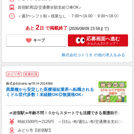
岩宿駅周辺/交通費全額支給◎車OK♪
＜週3〜シフト制＞残業なし ・7:00〜16:00 ・9:00〜18:00 ・
2
あと
日
で掲載終了
(2026/08/09 23:59まで)
応募画面へ進む
キープ
かんたん3ステップ！
株式会社コトリオ
の他の求人をみる
みどり市
派遣社員
募
株式会社kotrio /●TK-H-2014366
女
異業種から安定した医療福祉業界へ転職される
ド
ミドル世代多数！未経験OK◎無資格OK♪
活
ル
自
≪岩宿駅≫年齢不問！０からスタートでも活躍できる看護助手♪
役
時給1500円〜2125円 ＜日払い有/週払い有/交通費全支給(ガソリ
みどり市【岩宿駅】