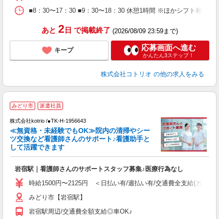
■8：30〜17：30 ■9：30〜18：30 休憩1時間 ※ほかシフト相談
2
あと
日
で掲載終了
(2026/08/09 23:59まで)
応募画面へ進む
キープ
かんたん3ステップ！
株式会社コトリオ
の他の求人をみる
みどり市
派遣社員
株式会社kotrio /●TK-H-1956643
女
≪無資格・未経験でもOK≫院内の清掃やシー
ド
ツ交換など看護師さんのサポート♪看護助手と
活
して活躍できます
ル
自
岩宿駅｜看護師さんのサポートスタッフ募集♪医療行為なし
役
時給1500円〜2125円 ＜日払い有/週払い有/交通費全支給(ガソリ
みどり市【岩宿駅】
岩宿駅周辺/交通費全額支給◎車OK♪