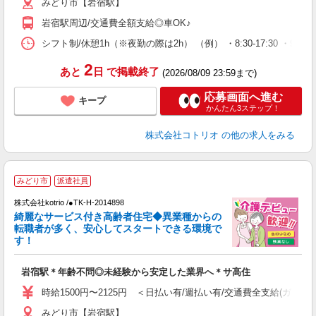
みどり市【岩宿駅】
岩宿駅周辺/交通費全額支給◎車OK♪
シフト制/休憩1h（※夜勤の際は2h） （例） ・8:30-17:30 ・9:30-
2
あと
日
で掲載終了
(2026/08/09 23:59まで)
応募画面へ進む
キープ
かんたん3ステップ！
株式会社コトリオ
の他の求人をみる
みどり市
派遣社員
株式会社kotrio /●TK-H-2014898
女
綺麗なサービス付き高齢者住宅◆異業種からの
ド
転職者が多く、安心してスタートできる環境で
活
す！
ル
自
岩宿駅＊年齢不問◎未経験から安定した業界へ＊サ高住
役
時給1500円〜2125円 ＜日払い有/週払い有/交通費全支給(ガソリ
みどり市【岩宿駅】