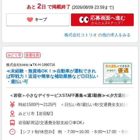
2
あと
日
で掲載終了
(2026/08/09 23:59まで)
応募画面へ進む
キープ
かんたん3ステップ！
株式会社コトリオ
の他の求人をみる
みどり市
派遣社員
す
株式会社kotrio /●TK-H-1990716
女
≪未経験・無資格OK！≫自動車が運転できれ
ド
ば即戦力！送迎や簡単な補助業務など◎日払い
活
・週払い可
ル
自
＜岩宿＞小さなデイサービスSTAFF募集≪週3勤務≫≪夕方退社≫
役
時給1500円〜2125円 ＜日払い有/週払い有/交通費全支給(ガソリ
みどり市【岩宿駅】
岩宿駅周辺/交通費全額支給◎車OK♪
【シフト制/休憩1h】 例 ・7:00〜16:00 ・8:00〜17:00 ・9:00〜