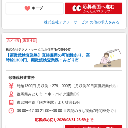
応募画面へ進む
キープ
かんたん3ステップ！
株式会社テクノ・サービス
の他の求人をみる
みどり市
派遣社員
株式会社テクノ・サービス/お仕事No/0899647
【顕微鏡検査業務】直接雇用の可能性あり。高
時給1300円。顕微鏡検査業務：みどり市
り
顕微鏡検査業務
履
高
時給1300円 月収例：279、000円（月収例20日実働残業代込
群馬県みどり市 ＊車・バイク通勤OK
東武桐生線「阿左美駅」より徒歩19分
08:00〜17:00 21:00〜06:00 ※表記のうち実働7時間55
応募締め切り2026/08/31 23:59まで