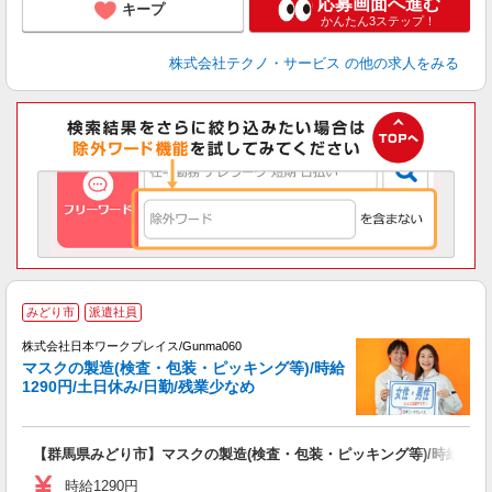
応募画面へ進む
キープ
かんたん3ステップ！
株式会社テクノ・サービス
の他の求人をみる
■
みどり市
派遣社員
株式会社日本ワークプレイス/Gunma060
マスクの製造(検査・包装・ピッキング等)/時給
だ
1290円/土日休み/日勤/残業少なめ
有
【群馬県みどり市】マスクの製造(検査・包装・ピッキング等)/時給1290
未
由
時給1290円