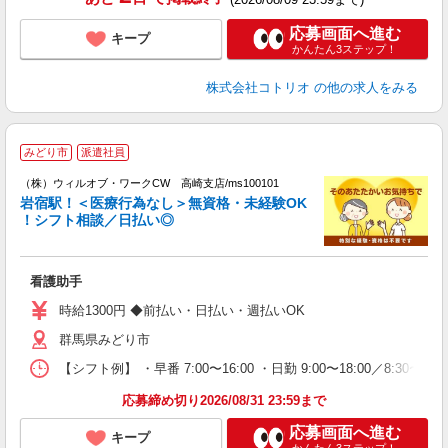
応募画面へ進む
キープ
かんたん3ステップ！
株式会社コトリオ
の他の求人をみる
みどり市
派遣社員
（
（株）ウィルオブ・ワークCW 高崎支店/ms100101
岩宿駅！＜医療行為なし＞無資格・未経験OK
！シフト相談／日払い◎
♪.
入
場
看護助手
第
ミ
時給1300円 ◆前払い・日払い・週払いOK
～
群馬県みどり市
退
業
【シフト例】 ・早番 7:00〜16:00 ・日勤 9:00〜18:00／8:
り
応募締め切り2026/08/31 23:59まで
応募画面へ進む
キープ
かんたん3ステップ！