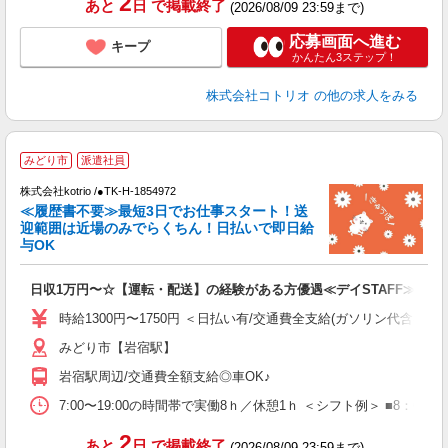
2
あと
日
で掲載終了
(2026/08/09 23:59まで)
応募画面へ進む
キープ
かんたん3ステップ！
株式会社コトリオ
の他の求人をみる
みどり市
派遣社員
株式会社kotrio /●TK-H-1854972
女
≪履歴書不要≫最短3日でお仕事スタート！送
ド
迎範囲は近場のみでらくちん！日払いで即日給
活
与OK
ル
自
日収1万円〜☆【運転・配送】の経験がある方優遇≪デイSTAFF≫
役
時給1300円〜1750円 ＜日払い有/交通費全支給(ガソリン代含む)/
みどり市【岩宿駅】
岩宿駅周辺/交通費全額支給◎車OK♪
7:00〜19:00の時間帯で実働8ｈ／休憩1ｈ ＜シフト例＞ ■8：00－17
2
あと
日
で掲載終了
(2026/08/09 23:59まで)