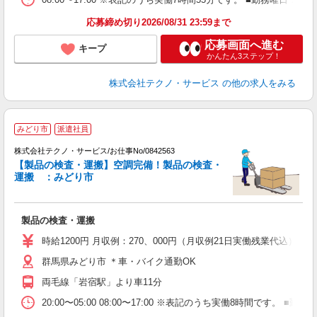
応募締め切り2026/08/31 23:59まで
応募画面へ進む
キープ
かんたん3ステップ！
株式会社テクノ・サービス
の他の求人をみる
みどり市
派遣社員
株式会社テクノ・サービス/お仕事No/0842563
あ
【製品の検査・運搬】空調完備！製品の検査・
運搬 ：みどり市
あ
製品の検査・運搬
履
高
時給1200円 月収例：270、000円（月収例21日実働残業代込
ク
群馬県みどり市 ＊車・バイク通勤OK
両毛線「岩宿駅」より車11分
20:00〜05:00 08:00〜17:00 ※表記のうち実働8時間で