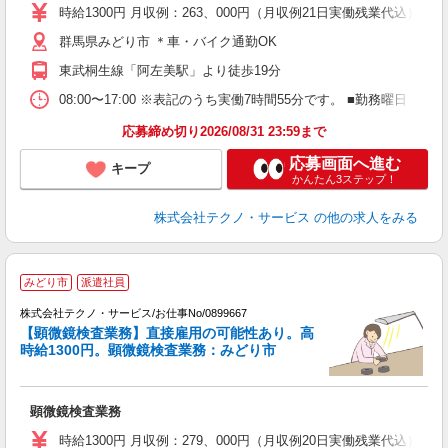
高
時給1300円 月収例：263、000円（月収例21日実働残業代込
群馬県みどり市 ＊車・バイク通勤OK
東武桐生線「阿左美駅」より徒歩19分
08:00〜17:00 ※表記のうち実働7時間55分です。 ■勤務曜日
応募締め切り2026/08/31 23:59まで
応募画面へ進む
キープ
かんたん3ステップ！
株式会社テクノ・サービス
の他の求人をみる
みどり市
派遣社員
株式会社テクノ・サービス/お仕事No/0899667
【顕微鏡検査業務】直接雇用の可能性あり。高
時給1300円。顕微鏡検査業務：みどり市
り
顕微鏡検査業務
履
高
時給1300円 月収例：279、000円（月収例20日実働残業代込