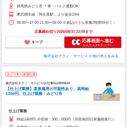
群馬県みどり市 ＊車・バイク通勤OK
東武桐生線「阿左美駅」より徒歩19分
08:00〜17:00 21:00〜06:00 ※表記のうち実働7時間55
応募締め切り2026/08/31 23:59まで
応募画面へ進む
キープ
かんたん3ステップ！
株式会社テクノ・サービス
の他の求人をみる
みどり市
派遣社員
株式会社テクノ・サービス/お仕事No/0899644
【仕上げ業務】直接雇用の可能性あり。高時給
1350円。仕上げ業務：みどり市
国
仕上げ業務
履
高
時給1400円 月収例：300，000円（月収例20日実働残業代込