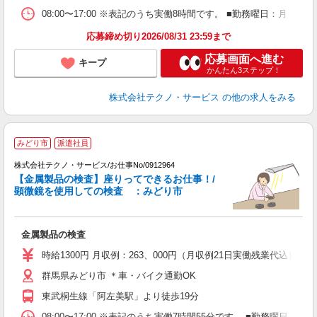
08:00〜17:00 ※表記のうち実働8時間です。 ■勤務曜日：月
応募締め切り2026/08/31 23:59まで
応募画面へ進む
キープ
かんたん3ステップ！
株式会社テクノ・サービス
の他の求人をみる
みどり市
派遣社員
経
株式会社テクノ・サービス/お仕事No/0912964
【金属製品の検査】座りってできるお仕事！/
顕微鏡を使用しての検査 ：みどり市
体
金属製品の検査
履
高
時給1300円 月収例：263、000円（月収例21日実働残業代込
群馬県みどり市 ＊車・バイク通勤OK
東武桐生線「阿左美駅」より徒歩19分
08:00〜17:00 ※表記のうち実働7時間55分です。 ■勤務曜日