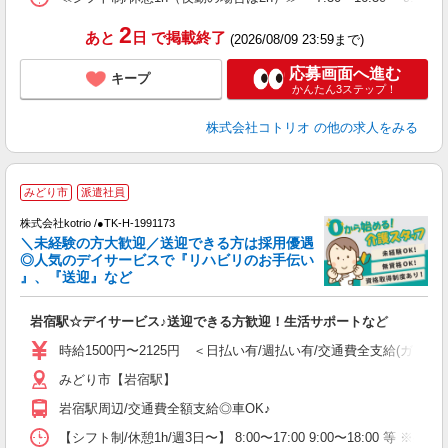
2
あと
日
で掲載終了
(2026/08/09 23:59まで)
応募画面へ進む
キープ
かんたん3ステップ！
株式会社コトリオ
の他の求人をみる
みどり市
派遣社員
♪
株式会社kotrio /●TK-H-1991173
＼未経験の方大歓迎／送迎できる方は採用優遇
女
◎人気のデイサービスで『リハビリのお手伝い
ド
』、『送迎』など
活
ル
岩宿駅☆デイサービス♪送迎できる方歓迎！生活サポートなど
自
時給1500円〜2125円 ＜日払い有/週払い有/交通費全支給(ガソリ
役
みどり市【岩宿駅】
岩宿駅周辺/交通費全額支給◎車OK♪
【シフト制/休憩1h/週3日〜】 8:00〜17:00 9:00〜18:00 等 ※残業