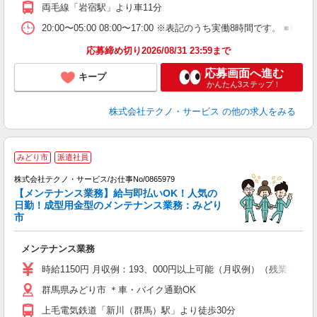
両毛線「岩宿駅」より車11分
20:00〜05:00 08:00〜17:00 ※表記のうち実働8時間で
応募締め切り2026/08/31 23:59まで
応募画面へ進む
キープ
かんたん3ステップ！
株式会社テクノ・サービス
の他の求人をみる
みどり市
派遣社員
株式会社テクノ・サービス/お仕事No/0865979
【メンテナンス業務】給与即払いOK！人気の
日勤！成型用金型のメンテナンス業務：みどり
市
で
メンテナンス業務
履
週
時給1150円 月収例：193、000円以上可能（月収例）（残業・
群馬県みどり市 ＊車・バイク通勤OK
上毛電気鉄道「新川（群馬）駅」より徒歩30分