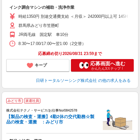
W
インク調合マシンの補助・洗浄作業
い
時給1350円 別途交通費支給 ＜月収＞ 242000円以上可 145H＋残業16
群馬県みどり市笠懸町
JR両毛線 国定駅 車10分
8:30〜17:00/17:00〜翌1:00（2交替）
応募締め切り2026/08/31 23:59まで
応募画面へ進む
キープ
かんたん3ステップ！
日研トータルソーシング株式会社
の他の求人をみる
みどり市
派遣社員
株式会社テクノ・サービス/お仕事No/0842578
バ
【製品の検査・運搬】4勤2休の交代勤務☆製
2
品の検査・運搬 ：みどり市
す