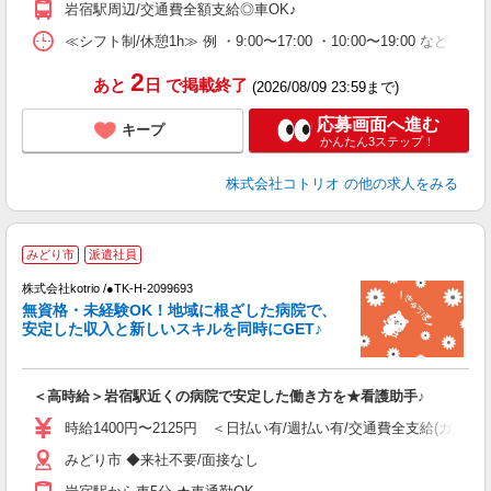
岩宿駅周辺/交通費全額支給◎車OK♪
≪シフト制/休憩1h≫ 例 ・9:00〜17:00 ・10:00〜19:00 など 
2
あと
日
で掲載終了
(2026/08/09 23:59まで)
応募画面へ進む
キープ
かんたん3ステップ！
株式会社コトリオ
の他の求人をみる
2
みどり市
派遣社員
株式会社kotrio /●TK-H-2099693
女
無資格・未経験OK！地域に根ざした病院で、
ド
安定した収入と新しいスキルを同時にGET♪
活
ル
自
＜高時給＞岩宿駅近くの病院で安定した働き方を★看護助手♪
役
時給1400円〜2125円 ＜日払い有/週払い有/交通費全支給(ガソリ
みどり市 ◆来社不要/面接なし