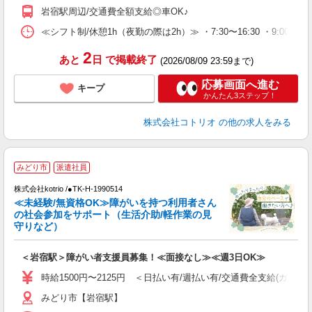
岩宿駅周辺/交通費全額支給◎車OK♪
≪シフト制/休憩1h（夜勤の際は2h）≫ ・7:30〜16:30 ・9:00〜18
2
あと
日
で掲載終了
(2026/08/09 23:59まで)
応募画面へ進む
キープ
かんたん3ステップ！
株式会社コトリオ
の他の求人をみる
みどり市
派遣社員
仕
株式会社kotrio /●TK-H-1990514
女
≪未経験/無資格OK≫障がいを持つ利用者さん
ド
の社会参加をサポート（生活介助/軽作業の見
活
守りなど）
ル
自
＜岩宿駅＞障がい者支援員募集！≪面接なし≫≪週3日OK≫
役
時給1500円〜2125円 ＜日払い有/週払い有/交通費全支給(ガソリ
みどり市【岩宿駅】