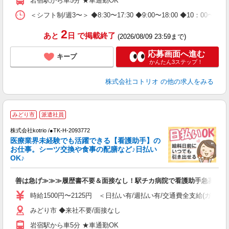
岩宿駅から車5分 ★車通勤OK
＜シフト制/週3〜＞ ◆8:30〜17:30 ◆9:00〜18:00 ◆10：00〜1
2
あと
日
で掲載終了
(2026/08/09 23:59まで)
応募画面へ進む
キープ
かんたん3ステップ！
株式会社コトリオ
の他の求人をみる
みどり市
派遣社員
株式会社kotrio /●TK-H-2093772
女
医療業界未経験でも活躍できる【看護助手】の
ド
お仕事。シーツ交換や食事の配膳など♪日払い
活
OK♪
ル
自
善は急げ≫≫≫履歴書不要＆面接なし！駅チカ病院で看護助手急募
役
時給1500円〜2125円 ＜日払い有/週払い有/交通費全支給(ガソリ
みどり市 ◆来社不要/面接なし
岩宿駅から車5分 ★車通勤OK