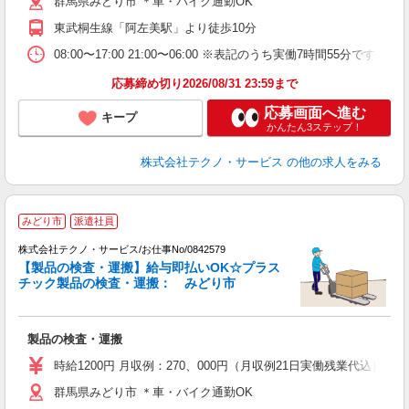
群馬県みどり市 ＊車・バイク通勤OK
東武桐生線「阿左美駅」より徒歩10分
08:00〜17:00 21:00〜06:00 ※表記のうち実働7時間55
応募締め切り2026/08/31 23:59まで
応募画面へ進む
キープ
かんたん3ステップ！
株式会社テクノ・サービス
の他の求人をみる
みどり市
派遣社員
株式会社テクノ・サービス/お仕事No/0842579
【製品の検査・運搬】給与即払いOK☆プラス
チック製品の検査・運搬： みどり市
ル
製品の検査・運搬
履
高
時給1200円 月収例：270、000円（月収例21日実働残業代込
ク
群馬県みどり市 ＊車・バイク通勤OK