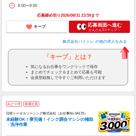
8:00〜9:00
応募締め切り2026/08/31 23:59まで
応募画面へ進む
キープ
かんたん3ステップ！
株式会社バイトレ
の他の求人をみる
「キープ」とは？
気になるお仕事をワンクリックで保存
まとめてチェック＆まとめて応募も可能
会員登録無しで今すぐご利用いただけます
◎
みどり市
派遣社員
n
日研トータルソーシング株式会社（お仕事No.3A175）
ー
未経験OK！寮完備！インク調合マシンの補助
z
・洗浄作業
談