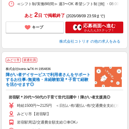
≪シフト制/実働8時間≫ 週3〜OK 希望シフト制 [例] ・08:00 〜 17:0
2
あと
日
で掲載終了
(2026/08/09 23:59まで)
応募画面へ進む
キープ
かんたん3ステップ！
株式会社コトリオ
の他の求人をみる
みどり市
派遣社員
お
株式会社kotrio /●TK-H-1954836
女
障がい者デイサービスで利用者さんをサポート
ド
するお仕事♪無資格・未経験歓迎＊子育て経験
活
を活かせます◎
ル
自
岩宿駅＊20代〜50代の子育て世代活躍中！障がい者支援員◎
役
時給1500円〜2125円 ＜日払い有/週払い有/交通費全支給(ガソリ
みどり市【岩宿駅】
岩宿駅周辺/交通費全額支給◎車OK♪