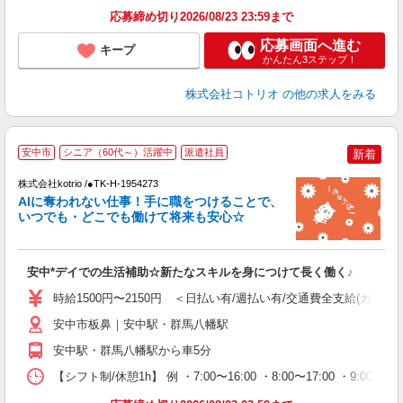
応募締め切り2026/08/23 23:59まで
応募画面へ進む
キープ
かんたん3ステップ！
株式会社コトリオ
の他の求人をみる
安中市
シニア（60代～）活躍中
派遣社員
新着
株式会社kotrio /●TK-H-1954273
女
AIに奪われない仕事！手に職をつけることで、
ド
いつでも・どこでも働けて将来も安心☆
活
ル
自
安中*デイでの生活補助☆新たなスキルを身につけて長く働く♪
役
時給1500円〜2150円 ＜日払い有/週払い有/交通費全支給(ガソリ
安中市板鼻｜安中駅・群馬八幡駅
安中駅・群馬八幡駅から車5分
【シフト制/休憩1h】 例 ・7:00〜16:00 ・8:00〜17:00 ・9:00〜