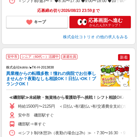
＜シフト制/週3〜＞ ◆8:30〜17:30 ◆9:00〜18:00 ◆10：00〜1
応募締め切り2026/08/23 23:59まで
応募画面へ進む
キープ
かんたん3ステップ！
株式会社コトリオ
の他の求人をみる
2
安中市
シニア（60代～）活躍中
派遣社員
新着
株式会社kotrio /●TK-H-2013838
女
異業種からの転職多数！憧れの病院でお仕事し
ド
ませんか？夜勤なしも相談OK！日払いOK！ブ
活
ランクOK！
ル
自
≪磯部駅≫未経験・無資格から看護助手へ挑戦！シフト相談OK♪
役
時給1500円〜2125円 ＜日払い有/週払い有/交通費全支給(ガソリ
安中市 磯部駅すぐ
磯部駅⇒車すぐ
≪シフト制/休憩1h（夜勤の場合は2h）≫ ・7:30〜16:30 ・9:0