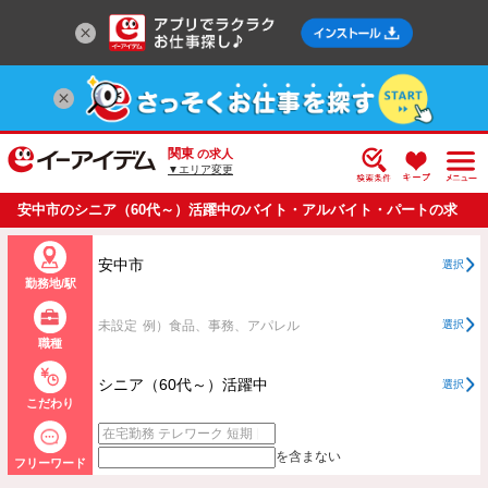
関東
の求人
▼エリア変更
安中市のシニア（60代～）活躍中のバイト・アルバイト・パートの求
人情報一覧
安中市
選択
勤務地/駅
未設定
例）食品、事務、アパレル
選択
職種
シニア（60代～）活躍中
選択
こだわり
を含まない
フリーワード