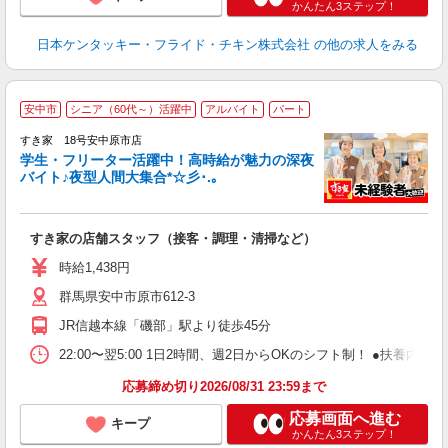
かんたん3ステップ！
日本ケンタッキー・フライド・チキン株式会社
の他の求人をみる
安中市
シニア（60代～）活躍中
アルバイト
パート
すき家 18号安中原市店
学生・フリーター活躍中！高時給が魅力の深夜
バイト♪夜型人間大集合*☆彡･.｡
つ
すき家の店舗スタッフ（接客・調理・清掃など）
履
ミ
時給1,438円
～
群馬県安中市原市612-3
勤
社
JR信越本線「磯部」駅より徒歩45分
22:00〜翌5:00 1日2時間、週2日からOKのシフト制！ ●扶養内勤務
応募締め切り2026/08/31 23:59まで
応募画面へ進む
キープ
かんたん3ステップ！