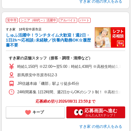
すき家
の他の求人をみる
≪
安中市
シニア（60代～）活躍中
アルバイト
パート
すき家 18号安中原市店
しゅふ活躍中！ランチタイム大歓迎！週2日・
安
1日2h〜応相談♪未経験／扶養内勤務OK☆履歴
書不要
の
すき家の店舗スタッフ（接客・調理・清掃など）
履
タ
時給1,150円 ※22:00〜翌5:00：時給1,438円 ※高校生時給1,100
（
群馬県安中市原市612-3
夜
事
JR信越本線「磯部」駅より徒歩45分
24時間募集 1日2時間、週2日からOKのシフト制！ ※高校生のシ
応募締め切り2026/08/31 23:59まで
応募画面へ進む
キープ
かんたん3ステップ！
すき家
の他の求人をみる