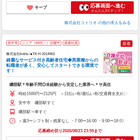
応募画面へ進む
キープ
かんたん3ステップ！
株式会社コトリオ
の他の求人をみる
安中市
シニア（60代～）活躍中
派遣社員
新着
株式会社kotrio /●TK-H-2014902
女
綺麗なサービス付き高齢者住宅◆異業種からの
ド
転職者が多く、安心してスタートできる環境で
活
す！
ル
自
磯部駅＊年齢不問◎未経験から安定した業界へ＊サ高住
役
時給1500円〜2125円 ＜日払い有/週払い有/交通費全支給(ガソリ
安中市 磯部駅すぐ
磯部駅⇒車すぐ
＜週3〜シフト制＞残業なし ・7:00〜16:00 ・9:00〜18:00 ・
応募締め切り2026/08/23 23:59まで