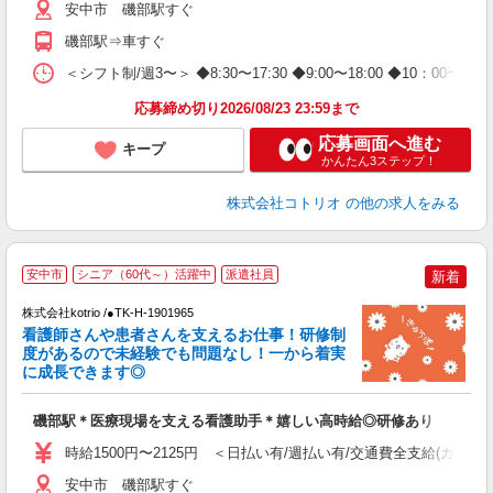
安中市 磯部駅すぐ
磯部駅⇒車すぐ
＜シフト制/週3〜＞ ◆8:30〜17:30 ◆9:00〜18:00 ◆10：00
応募締め切り2026/08/23 23:59まで
応募画面へ進む
キープ
かんたん3ステップ！
株式会社コトリオ
の他の求人をみる
安中市
シニア（60代～）活躍中
派遣社員
新着
給
株式会社kotrio /●TK-H-1901965
女
看護師さんや患者さんを支えるお仕事！研修制
ド
度があるので未経験でも問題なし！一から着実
活
に成長できます◎
ル
自
磯部駅＊医療現場を支える看護助手＊嬉しい高時給◎研修あり
役
時給1500円〜2125円 ＜日払い有/週払い有/交通費全支給(ガソリ
安中市 磯部駅すぐ