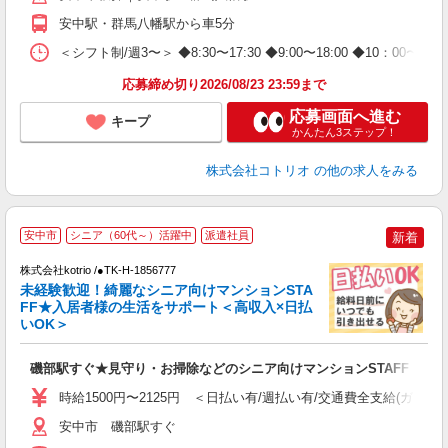
安中駅・群馬八幡駅から車5分
＜シフト制/週3〜＞ ◆8:30〜17:30 ◆9:00〜18:00 ◆10：00
応募締め切り2026/08/23 23:59まで
応募画面へ進む
キープ
かんたん3ステップ！
株式会社コトリオ
の他の求人をみる
【
安中市
シニア（60代～）活躍中
派遣社員
新着
株式会社kotrio /●TK-H-1856777
女
未経験歓迎！綺麗なシニア向けマンションSTA
ド
FF★入居者様の生活をサポート＜高収入×日払
活
いOK＞
ル
自
磯部駅すぐ★見守り・お掃除などのシニア向けマンションSTAFF
役
時給1500円〜2125円 ＜日払い有/週払い有/交通費全支給(ガソリ
安中市 磯部駅すぐ