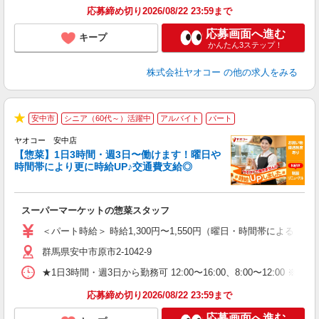
応募締め切り2026/08/22 23:59まで
応募画面へ進む
キープ
かんたん3ステップ！
株式会社ヤオコー
の他の求人をみる
安中市
シニア（60代～）活躍中
アルバイト
パート
★
ヤオコー 安中店
【惣菜】1日3時間・週3日〜働けます！曜日や
時間帯により更に時給UP♪交通費支給◎
て
スーパーマーケットの惣菜スタッフ
未
ア
＜パート時給＞ 時給1,300円〜1,550円（曜日・時間帯による） 
短
群馬県安中市原市2-1042-9
り
★1日3時間・週3日から勤務可 12:00〜16:00、8:00〜
応募締め切り2026/08/22 23:59まで
応募画面へ進む