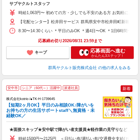
サブヤクルトスタッフ
未
時給1,063円〜 初めての方・少しでも不安のある方 お気軽にお問い
車
【宅配センター】松井田サービス 群馬県安中市松井田町新堀1358
8:30〜14:30くらい ＊平日のみOK ＊週4日〜OK ＊1日6時
応募締め切り2026/08/31 23:59まで
応募画面へ進む
キープ
かんたん3ステップ！
群馬ヤクルト販売株式会社
の他の求人をみる
安中市
シニア（60代～）活躍中
派遣社員
新着
時
株式会社kotrio /●TK-H-1739645
女
【短期2ヶ月OK】平日のみ相談OK♪障がいを
ド
お持ちの方の生活サポートstaff＼無資格・未
活
経験OK／
ル
自
★面接スキップ★安中駅で障がい者支援員★軽作業の見守りなど
役
時給1500円〜2125円 ＜日払い有/週払い有/交通費全支給(ガソリ