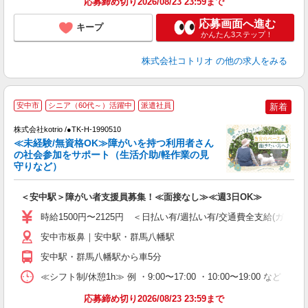
応募締め切り2026/08/23 23:59まで
応募画面へ進む
キープ
かんたん3ステップ！
株式会社コトリオ
の他の求人をみる
安中市
シニア（60代～）活躍中
派遣社員
新着
仕
株式会社kotrio /●TK-H-1990510
女
≪未経験/無資格OK≫障がいを持つ利用者さん
ド
の社会参加をサポート（生活介助/軽作業の見
活
守りなど）
ル
自
＜安中駅＞障がい者支援員募集！≪面接なし≫≪週3日OK≫
役
時給1500円〜2125円 ＜日払い有/週払い有/交通費全支給(ガソリ
安中市板鼻｜安中駅・群馬八幡駅
安中駅・群馬八幡駅から車5分
≪シフト制/休憩1h≫ 例 ・9:00〜17:00 ・10:00〜19:00 など 
応募締め切り2026/08/23 23:59まで