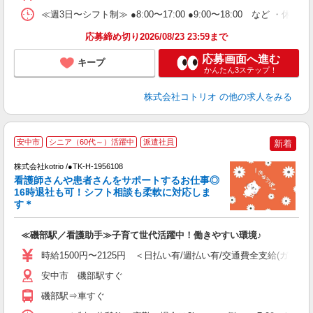
≪週3日〜シフト制≫ ●8:00〜17:00 ●9:00〜18:00 など ・休憩1
応募締め切り2026/08/23 23:59まで
応募画面へ進む
キープ
かんたん3ステップ！
株式会社コトリオ
の他の求人をみる
安中市
シニア（60代～）活躍中
派遣社員
新着
株式会社kotrio /●TK-H-1956108
女
看護師さんや患者さんをサポートするお仕事◎
ド
16時退社も可！シフト相談も柔軟に対応しま
活
す＊
ル
自
≪磯部駅／看護助手≫子育て世代活躍中！働きやすい環境♪
役
時給1500円〜2125円 ＜日払い有/週払い有/交通費全支給(ガソリ
安中市 磯部駅すぐ
磯部駅⇒車すぐ