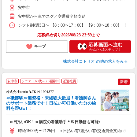
安中市
安中駅から車でスグ／交通費全額支給
シフト制/週3日〜 【8：00〜17：00】 【9：00〜18：00】 【10：
応募締め切り2026/08/23 23:59まで
応募画面へ進む
キープ
かんたん3ステップ！
株式会社コトリオ
の他の求人をみる
安中市
シニア（60代～）活躍中
派遣社員
新着
株式会社kotrio /●TK-H-1991377
≪磯部駅≫無資格・未経験大歓迎！看護師さん
女
のサポート業務です！日払い可◎働いた分の給
ド
料を即GET！
活
ル
≪日払いOK！≫病院の看護助手＊即日勤務も可能♪
自
時給1500円〜2125円 ＜日払い有/週払い有/交通費全支給(ガソリ
役