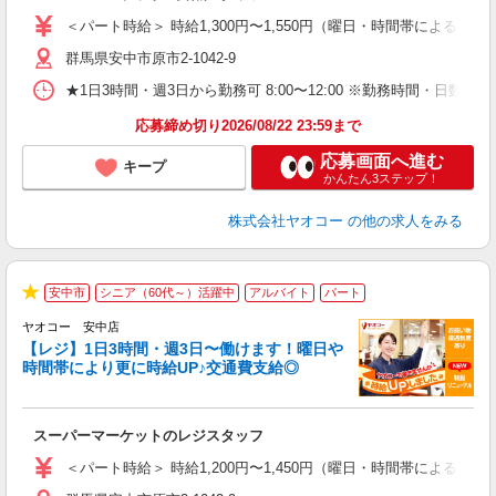
ア
＜パート時給＞ 時給1,300円〜1,550円（曜日・時間帯による） 
短
群馬県安中市原市2-1042-9
り
★1日3時間・週3日から勤務可 8:00〜12:00 ※勤務時間
応募締め切り2026/08/22 23:59まで
応募画面へ進む
キープ
かんたん3ステップ！
株式会社ヤオコー
の他の求人をみる
安中市
シニア（60代～）活躍中
アルバイト
パート
★
ヤオコー 安中店
【レジ】1日3時間・週3日〜働けます！曜日や
時間帯により更に時給UP♪交通費支給◎
境
に
スーパーマーケットのレジスタッフ
未
ア
＜パート時給＞ 時給1,200円〜1,450円（曜日・時間帯による） 
短