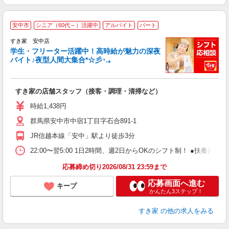
安中市
シニア（60代～）活躍中
アルバイト
パート
すき家 安中店
学生・フリーター活躍中！高時給が魅力の深夜
バイト♪夜型人間大集合*☆彡･.｡
つ
すき家の店舗スタッフ（接客・調理・清掃など）
履
ミ
時給1,438円
～
群馬県安中市中宿1丁目字石合891-1
勤
社
JR信越本線「安中」駅より徒歩3分
22:00〜翌5:00 1日2時間、週2日からOKのシフト制！ ●扶養内勤務
応募締め切り2026/08/31 23:59まで
応募画面へ進む
キープ
かんたん3ステップ！
すき家
の他の求人をみる