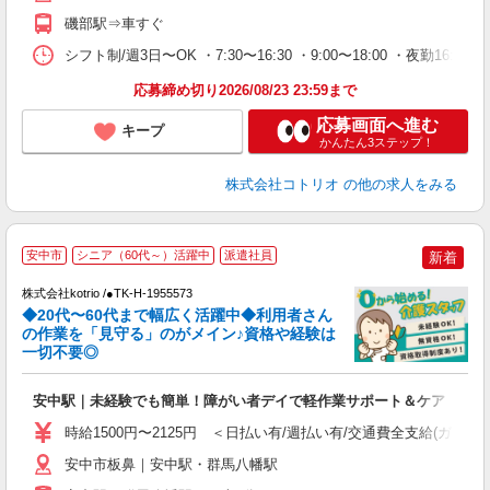
磯部駅⇒車すぐ
シフト制/週3日〜OK ・7:30〜16:30 ・9:00〜18:00 ・夜勤16:
応募締め切り2026/08/23 23:59まで
応募画面へ進む
キープ
かんたん3ステップ！
株式会社コトリオ
の他の求人をみる
安中市
シニア（60代～）活躍中
派遣社員
新着
株式会社kotrio /●TK-H-1955573
◆20代〜60代まで幅広く活躍中◆利用者さん
さ
の作業を「見守る」のがメイン♪資格や経験は
一切不要◎
女
ド
安中駅｜未経験でも簡単！障がい者デイで軽作業サポート＆ケア
活
ル
時給1500円〜2125円 ＜日払い有/週払い有/交通費全支給(ガソリ
自
安中市板鼻｜安中駅・群馬八幡駅
役