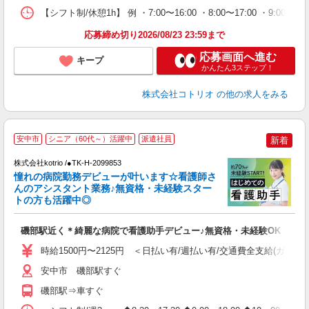
【シフト制/休憩1h】 例 ・7:00〜16:00 ・8:00〜17:00 ・9:00〜
応募締め切り2026/08/23 23:59まで
応募画面へ進む
キープ
かんたん3ステップ！
株式会社コトリオ
の他の求人をみる
安中市
シニア（60代～）活躍中
派遣社員
新着
株式会社kotrio /●TK-H-2099853
女
憧れの病院勤務デビューが叶います☆看護師さ
ド
んのアシスタント業務♪無資格・未経験スター
活
トの方も活躍中◎
ル
自
磯部駅近く＊綺麗な病院で看護助手デビュー♪無資格・未経験OK
役
時給1500円〜2125円 ＜日払い有/週払い有/交通費全支給(ガソリ
安中市 磯部駅すぐ
磯部駅⇒車すぐ