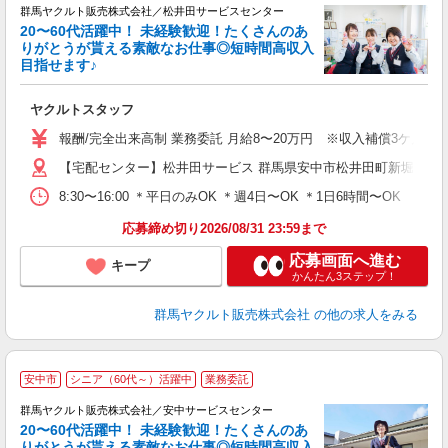
群馬ヤクルト販売株式会社／松井田サービスセンター
20〜60代活躍中！ 未経験歓迎！たくさんのあ
りがとうが貰える素敵なお仕事◎短時間高収入
目指せます♪
る
ヤクルトスタッフ
未
報酬/完全出来高制 業務委託 月給8〜20万円 ※収入補償3ケ月間 1，
車
【宅配センター】松井田サービス 群馬県安中市松井田町新堀1358
8:30〜16:00 ＊平日のみOK ＊週4日〜OK ＊1日6時間〜OK
応募締め切り2026/08/31 23:59まで
応募画面へ進む
キープ
かんたん3ステップ！
群馬ヤクルト販売株式会社
の他の求人をみる
＼
安中市
シニア（60代～）活躍中
業務委託
あ
群馬ヤクルト販売株式会社／安中サービスセンター
20〜60代活躍中！ 未経験歓迎！たくさんのあ
りがとうが貰える素敵なお仕事◎短時間高収入