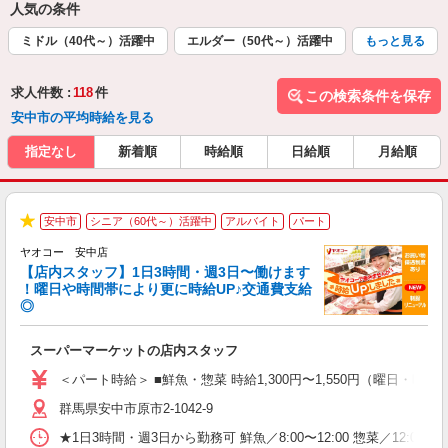
人気の条件
ミドル（40代～）活躍中
エルダー（50代～）活躍中
もっと見る
求人件数 :
118
件
この検索条件を保存
安中市の平均時給を見る
指定なし
新着順
時給順
日給順
月給順
安中市
シニア（60代～）活躍中
アルバイト
パート
★
ヤオコー 安中店
【店内スタッフ】1日3時間・週3日〜働けます
！曜日や時間帯により更に時給UP♪交通費支給
◎
わ
スーパーマーケットの店内スタッフ
未
ア
＜パート時給＞ ■鮮魚・惣菜 時給1,300円〜1,550円（曜日・時間
短
群馬県安中市原市2-1042-9
り
★1日3時間・週3日から勤務可 鮮魚／8:00〜12:00 惣菜／12:00〜1