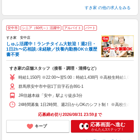
すき家
の他の求人をみる
≪
安中市
シニア（60代～）活躍中
アルバイト
パート
すき家 安中店
しゅふ活躍中！ランチタイム大歓迎！週2日・
安
1日2h〜応相談♪未経験／扶養内勤務OK☆履歴
書不要
の
すき家の店舗スタッフ（接客・調理・清掃など）
履
タ
時給1,150円 ※22:00〜翌5:00：時給1,438円 ※高校生時給1,080
（
群馬県安中市中宿1丁目字石合891-1
夜
事
JR信越本線「安中」駅より徒歩3分
24時間募集 1日2時間、週2日からOKのシフト制！ ※高校生のシ
応募締め切り2026/08/31 23:59まで
応募画面へ進む
キープ
かんたん3ステップ！