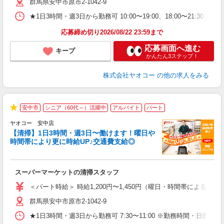
群馬県安中市原市2-1042-9
り
★1日3時間・週3日から勤務可 10:00〜19:00、18:00
応募締め切り2026/08/22 23:59まで
応募画面へ進む
キープ
かんたん3ステップ！
株式会社ヤオコー
の他の求人をみる
安中市
シニア（60代～）活躍中
アルバイト
パート
★
ヤオコー 安中店
【清掃】1日3時間・週3日〜働けます！曜日や
時間帯により更に時給UP♪交通費支給◎
え
スーパーマーケットの清掃スタッフ
未
ア
＜パート時給＞ 時給1,200円〜1,450円（曜日・時間帯による） 
短
群馬県安中市原市2-1042-9
り
★1日3時間・週3日から勤務可 7:30〜11:00 ※勤務時間・日