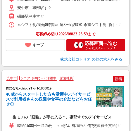
役
安中市 磯部駅すぐ
磯部駅⇒車すぐ
≪シフト制/実働8時間≫ 週3〜勤務OK 希望シフト制 [例] ・7:30〜16:3
応募締め切り2026/08/23 23:59まで
応募画面へ進む
キープ
かんたん3ステップ！
株式会社コトリオ
の他の求人をみる
4
安中市
シニア（60代～）活躍中
派遣社員
新着
株式会社kotrio /●TK-H-1855019
女
40歳からスタートした方も活躍中♪デイサービ
ド
スで利用者さんの送迎や食事の介助などをお任
活
せ◎
ル
自
一生モノの「経験」が手に入る＊。磯部すぐのデイサービス
役
時給1500円〜2125円 ＜日払い有/週払い有/交通費全支給(ガソリ