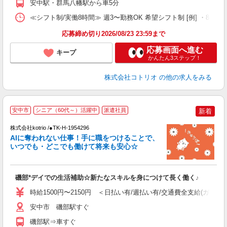
安中駅・群馬八幡駅から車5分
≪シフト制/実働8時間≫ 週3〜勤務OK 希望シフト制 [例] ・8:00〜17:0
応募締め切り2026/08/23 23:59まで
応募画面へ進む
キープ
かんたん3ステップ！
株式会社コトリオ
の他の求人をみる
安中市
シニア（60代～）活躍中
派遣社員
新着
株式会社kotrio /●TK-H-1954296
女
AIに奪われない仕事！手に職をつけることで、
ド
いつでも・どこでも働けて将来も安心☆
活
ル
自
磯部*デイでの生活補助☆新たなスキルを身につけて長く働く♪
役
時給1500円〜2150円 ＜日払い有/週払い有/交通費全支給(ガソリ
安中市 磯部駅すぐ
磯部駅⇒車すぐ