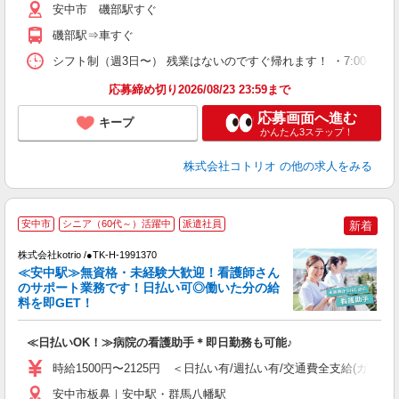
安中市 磯部駅すぐ
磯部駅⇒車すぐ
シフト制（週3日〜） 残業はないのですぐ帰れます！ ・7:00-16:00 ・
応募締め切り2026/08/23 23:59まで
応募画面へ進む
キープ
かんたん3ステップ！
株式会社コトリオ
の他の求人をみる
安中市
シニア（60代～）活躍中
派遣社員
新着
株式会社kotrio /●TK-H-1991370
≪安中駅≫無資格・未経験大歓迎！看護師さん
女
のサポート業務です！日払い可◎働いた分の給
ド
料を即GET！
活
ル
≪日払いOK！≫病院の看護助手＊即日勤務も可能♪
自
時給1500円〜2125円 ＜日払い有/週払い有/交通費全支給(ガソリ
役
安中市板鼻｜安中駅・群馬八幡駅