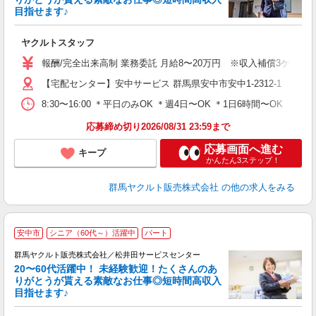
目指せます♪
る
ヤクルトスタッフ
未
報酬/完全出来高制 業務委託 月給8〜20万円 ※収入補償3ケ月間 1，
車
【宅配センター】安中サービス 群馬県安中市安中1-2312-1
8:30〜16:00 ＊平日のみOK ＊週4日〜OK ＊1日6時間〜OK
応募締め切り2026/08/31 23:59まで
応募画面へ進む
キープ
かんたん3ステップ！
群馬ヤクルト販売株式会社
の他の求人をみる
＼
安中市
シニア（60代～）活躍中
パート
あ
群馬ヤクルト販売株式会社／松井田サービスセンター
ん
20〜60代活躍中！ 未経験歓迎！たくさんのあ
りがとうが貰える素敵なお仕事◎短時間高収入
目指せます♪
し