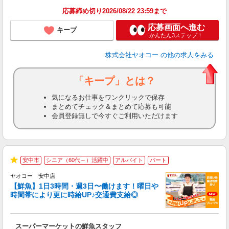
応募締め切り2026/08/22 23:59まで
応募画面へ進む
キープ
かんたん3ステップ！
株式会社ヤオコー
の他の求人をみる
「キープ」とは？
気になるお仕事をワンクリックで保存
まとめてチェック＆まとめて応募も可能
会員登録無しで今すぐご利用いただけます
安中市
シニア（60代～）活躍中
アルバイト
パート
★
ヤオコー 安中店
【鮮魚】1日3時間・週3日〜働けます！曜日や
時間帯により更に時給UP♪交通費支給◎
す
み
スーパーマーケットの鮮魚スタッフ
未