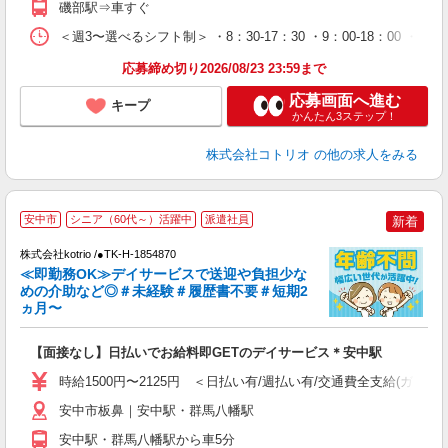
磯部駅⇒車すぐ
＜週3〜選べるシフト制＞ ・8：30-17：30 ・9：00-18：00 ・
応募締め切り2026/08/23 23:59まで
応募画面へ進む
キープ
かんたん3ステップ！
株式会社コトリオ
の他の求人をみる
安中市
シニア（60代～）活躍中
派遣社員
新着
株式会社kotrio /●TK-H-1854870
女
≪即勤務OK≫デイサービスで送迎や負担少な
ド
めの介助など◎＃未経験＃履歴書不要＃短期2
活
ヵ月〜
ル
自
【面接なし】日払いでお給料即GETのデイサービス＊安中駅
役
時給1500円〜2125円 ＜日払い有/週払い有/交通費全支給(ガソリ
安中市板鼻｜安中駅・群馬八幡駅
安中駅・群馬八幡駅から車5分