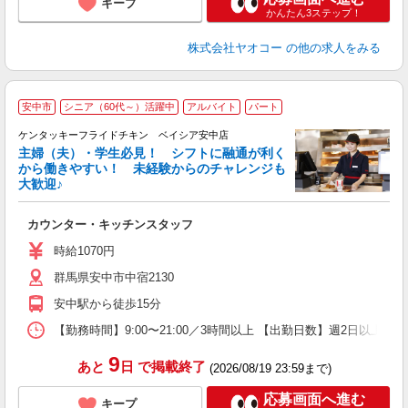
キープ
かんたん3ステップ！
株式会社ヤオコー
の他の求人をみる
安中市
シニア（60代～）活躍中
アルバイト
パート
ケンタッキーフライドチキン ベイシア安中店
主婦（夫）・学生必見！ シフトに融通が利く
から働きやすい！ 未経験からのチャレンジも
大歓迎♪
見
カウンター・キッチンスタッフ
未
ダ
時給1070円
昇
群馬県安中市中宿2130
上
か
安中駅から徒歩15分
【勤務時間】9:00〜21:00／3時間以上 【出勤日数】週2日以
9
あと
日
で掲載終了
(2026/08/19 23:59まで)
応募画面へ進む
キープ