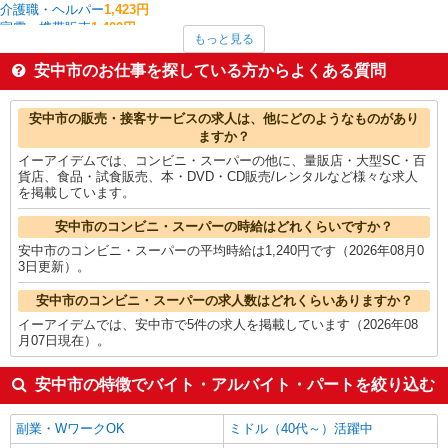
介護職・ヘルパー
1,423円
家電・携帯販売
1,400円
もっと見る
保育士・保育補助
1,400円
看護師・保健師・看護助手・助産師
1,377円
安中市のお仕事を探している方からよくある質問
その他軽作業・製造・物流
1,363円
製造・組立・加工
1,360円
安中市の他の職種の平均時給を見る
安中市の販売・接客サービスの求人は、他にどのようなものがあり
ますか？
イーアイデムでは、コンビニ・スーパーの他に、量販店・大型SC・百
貨店、食品・試食販売、本・DVD・CD販売/レンタルなど様々な求人
を掲載しています。
安中市のコンビニ・スーパーの時給はどれくらいですか？
安中市のコンビニ・スーパーの平均時給は1,240円です（2026年08月0
3日更新）。
安中市のコンビニ・スーパーの求人数はどれくらいありますか？
イーアイデムでは、安中市で5件の求人を掲載しています（2026年08
月07日現在）。
安中市の特徴でバイト・アルバイト・パートを絞り込む
副業・WワークOK
ミドル（40代～）活躍中