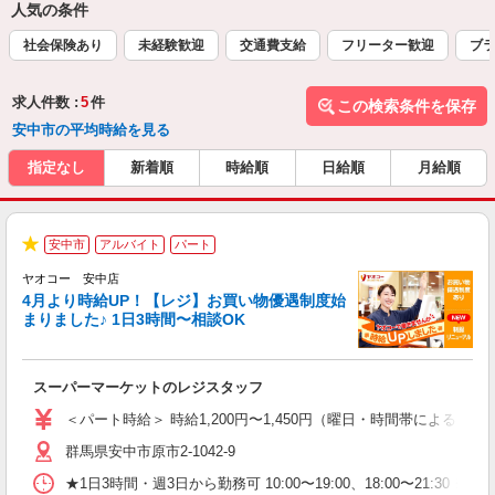
人気の条件
社会保険あり
未経験歓迎
交通費支給
フリーター歓迎
ブラ
求人件数 :
5
件
この検索条件を保存
安中市の平均時給を見る
指定なし
新着順
時給順
日給順
月給順
安中市
アルバイト
パート
★
ヤオコー 安中店
4月より時給UP！【レジ】お買い物優遇制度始
まりました♪ 1日3時間〜相談OK
境
に
スーパーマーケットのレジスタッフ
未
ア
＜パート時給＞ 時給1,200円〜1,450円（曜日・時間帯による） 
短
群馬県安中市原市2-1042-9
り
★1日3時間・週3日から勤務可 10:00〜19:00、18:00