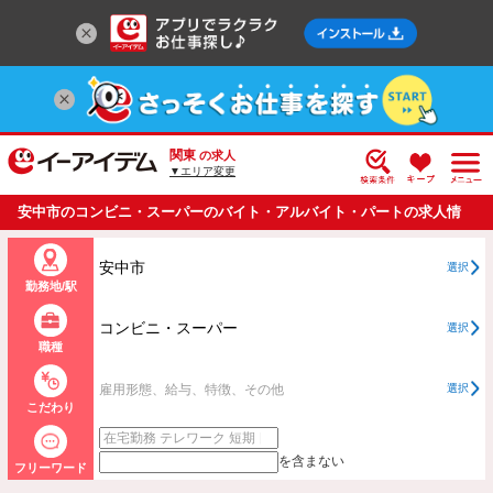
関東
の求人
▼エリア変更
安中市のコンビニ・スーパーのバイト・アルバイト・パートの求人情
報一覧
安中市
選択
勤務地/駅
コンビニ・スーパー
選択
職種
雇用形態、給与、特徴、その他
選択
こだわり
を含まない
フリーワード