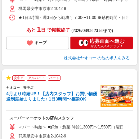
短
群馬県安中市原市2-1042-9
り
★1日3時間・週3日から勤務可 7:30〜11:00 ※勤務時間・日
1
あと
日
で掲載終了
(2026/08/08 23:59まで)
応募画面へ進む
キープ
かんたん3ステップ！
株式会社ヤオコー
の他の求人をみる
安中市
アルバイト
パート
★
ヤオコー 安中店
4月より時給UP！【店内スタッフ】お買い物優
遇制度始まりました♪ 1日3時間〜相談OK
わ
スーパーマーケットの店内スタッフ
未
ア
＜パート時給＞ ■鮮魚・惣菜 時給1,300円〜1,550円（曜日・時間
短
群馬県安中市原市2-1042-9
り