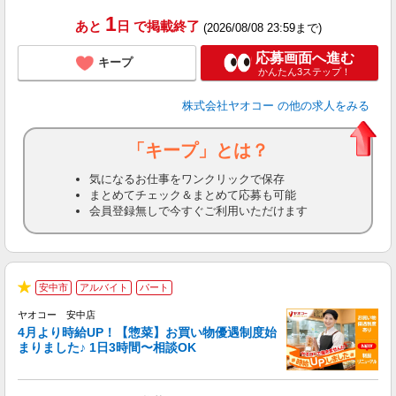
1
あと
日
で掲載終了
(2026/08/08 23:59まで)
応募画面へ進む
キープ
かんたん3ステップ！
株式会社ヤオコー
の他の求人をみる
「キープ」とは？
気になるお仕事をワンクリックで保存
まとめてチェック＆まとめて応募も可能
会員登録無しで今すぐご利用いただけます
安中市
アルバイト
パート
★
ヤオコー 安中店
4月より時給UP！【惣菜】お買い物優遇制度始
まりました♪ 1日3時間〜相談OK
て