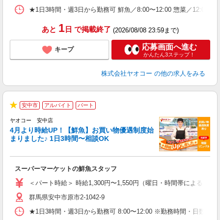
★1日3時間・週3日から勤務可 鮮魚／8:00〜12:00 惣菜／12:00〜1
1
あと
日
で掲載終了
(2026/08/08 23:59まで)
応募画面へ進む
キープ
かんたん3ステップ！
株式会社ヤオコー
の他の求人をみる
安中市
アルバイト
パート
★
ヤオコー 安中店
4月より時給UP！【鮮魚】お買い物優遇制度始
まりました♪ 1日3時間〜相談OK
す
み
スーパーマーケットの鮮魚スタッフ
未
ア
＜パート時給＞ 時給1,300円〜1,550円（曜日・時間帯による） 
短
群馬県安中市原市2-1042-9
り
★1日3時間・週3日から勤務可 8:00〜12:00 ※勤務時間