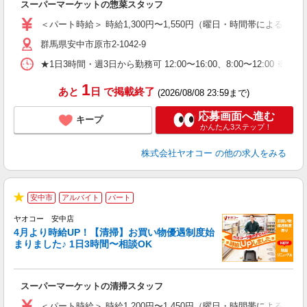
スーパーマーケットの惣菜スタッフ
未
ア
＜パート時給＞ 時給1,300円〜1,550円（曜日・時間帯による） 
短
群馬県安中市原市2-1042-9
り
★1日3時間・週3日から勤務可 12:00〜16:00、8:00〜
1
あと
日
で掲載終了
(2026/08/08 23:59まで)
応募画面へ進む
キープ
かんたん3ステップ！
株式会社ヤオコー
の他の求人をみる
安中市
アルバイト
パート
★
ヤオコー 安中店
4月より時給UP！【清掃】お買い物優遇制度始
まりました♪ 1日3時間〜相談OK
え
スーパーマーケットの清掃スタッフ
未
ア
＜パート時給＞ 時給1,200円〜1,450円（曜日・時間帯による） 