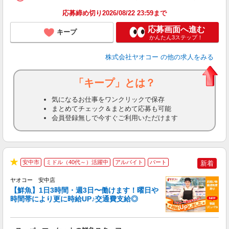
応募締め切り2026/08/22 23:59まで
応募画面へ進む
キープ
かんたん3ステップ！
株式会社ヤオコー
の他の求人をみる
「キープ」とは？
気になるお仕事をワンクリックで保存
まとめてチェック＆まとめて応募も可能
会員登録無しで今すぐご利用いただけます
安中市
ミドル（40代～）活躍中
アルバイト
パート
新着
★
ヤオコー 安中店
【鮮魚】1日3時間・週3日〜働けます！曜日や
時間帯により更に時給UP♪交通費支給◎
す
み