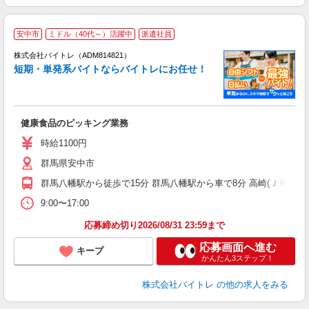
安中市
ミドル（40代～）活躍中
派遣社員
ィ
株式会社バイトレ（ADM814821）
短期・単発系バイトならバイトレにお任せ！
い
健康食品のピッキング業務
即
活
時給1100円
（
群馬県安中市
煙
週
群馬八幡駅から徒歩で15分 群馬八幡駅から車で8分 高崎(ＪＲ)駅か
9:00〜17:00
応募締め切り2026/08/31 23:59まで
応募画面へ進む
キープ
かんたん3ステップ！
株式会社バイトレ
の他の求人をみる