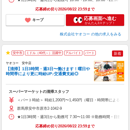
応募締め切り2026/08/22 23:59まで
応募画面へ進む
キープ
かんたん3ステップ！
株式会社ヤオコー
の他の求人をみる
安中市
ミドル（40代～）活躍中
アルバイト
パート
新着
★
ヤオコー 安中店
【清掃】1日3時間・週3日〜働けます！曜日や
時間帯により更に時給UP♪交通費支給◎
え
スーパーマーケットの清掃スタッフ
未
ア
＜パート時給＞ 時給1,200円〜1,450円（曜日・時間帯による） 
短
り
群馬県安中市原市2-1042-9
★1日3時間・週3日から勤務可 7:30〜11:00 ※勤務時間・日
応募締め切り2026/08/22 23:59まで