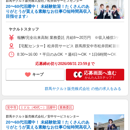
群馬ヤクルト販売株式会社／松井田サービスセンター
20〜60代活躍中！ 未経験歓迎！たくさんのあ
りがとうが貰える素敵なお仕事◎短時間高収入
目指せます♪
る
ヤクルトスタッフ
未
報酬/完全出来高制 業務委託 月給8〜20万円 ※収入補償3ケ月間 1，
車
【宅配センター】松井田サービス 群馬県安中市松井田町新堀1358
8:30〜16:00 ＊平日のみOK ＊週4日〜OK ＊1日6時間〜OK
応募締め切り2026/08/31 23:59まで
応募画面へ進む
キープ
かんたん3ステップ！
群馬ヤクルト販売株式会社
の他の求人をみる
＼
安中市
ミドル（40代～）活躍中
業務委託
あ
群馬ヤクルト販売株式会社／安中サービスセンター
20〜60代活躍中！ 未経験歓迎！たくさんのあ
りがとうが貰える素敵なお仕事◎短時間高収入