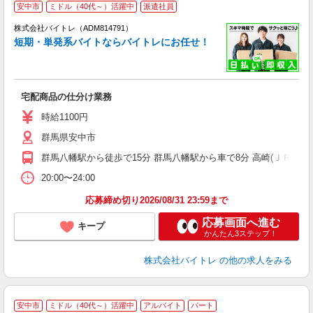
安中市
ミドル（40代～）活躍中
派遣社員
ィ
株式会社バイトレ（ADM814791）
短期・単発系バイトならバイトレにお任せ！
い
宅配商品の仕分け業務
即
活
時給1100円
（
群馬県安中市
煙
週
群馬八幡駅から徒歩で15分 群馬八幡駅から車で8分 高崎(ＪＲ)駅か
20:00〜24:00
応募締め切り2026/08/31 23:59まで
応募画面へ進む
キープ
かんたん3ステップ！
株式会社バイトレ
の他の求人をみる
安中市
ミドル（40代～）活躍中
アルバイト
パート