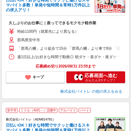
日払いOK！好きな時間でサクッと働けるスキ
マバイト多数！単発や短時間＆常時1万件以上
☆
の求人アリ！
験
久しぶりのお仕事に｜座ってできるモクモク軽作業
即
活
時給1100円（就業先により異なる）
（
群馬県安中市
短
K
「群馬八幡」より徒歩で15分 「群馬八幡」より車で8分 「高崎(Ｊ
日
髪
週1日以上/お好きな時間で勤務◎ 朝ダケ・昼ダケ・夜ダケ・夜勤など、 ご自
応募締め切り2026/08/31 23:59まで
応募画面へ進む
キープ
かんたん3ステップ！
株式会社バイトレ
の他の求人をみる
安中市
ミドル（40代～）活躍中
アルバイト
パート
株式会社バイトレ（ADM814791）
く
日払いOK！好きな時間でサクッと働けるスキ
マバイト多数！単発や短時間＆常時1万件以上