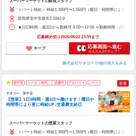
スーパーマーケットの鮮魚スタッフ
未
ア
＜パート時給＞ 時給1,300円〜1,550円（曜日・時間帯による） 
短
り
群馬県安中市原市2-1042-9
★1日3時間・週3日から勤務可 8:00〜12:00 ※勤務時間
応募締め切り2026/08/22 23:59まで
応募画面へ進む
キープ
かんたん3ステップ！
株式会社ヤオコー
の他の求人をみる
安中市
ミドル（40代～）活躍中
アルバイト
パート
新着
★
ヤオコー 安中店
【惣菜】1日3時間・週3日〜働けます！曜日や
時間帯により更に時給UP♪交通費支給◎
て
スーパーマーケットの惣菜スタッフ
未
ア
＜パート時給＞ 時給1,300円〜1,550円（曜日・時間帯による） 
短