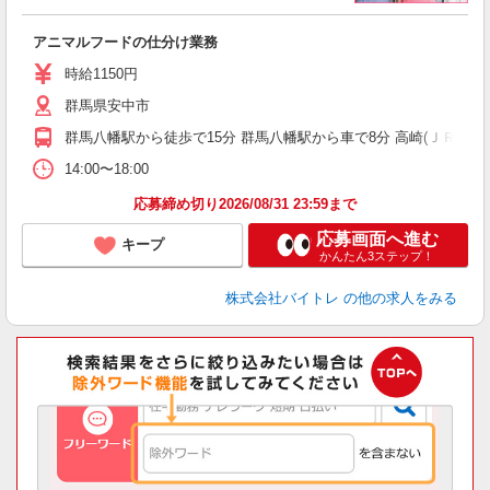
い
アニマルフードの仕分け業務
即
活
時給1150円
（
群馬県安中市
煙
週
群馬八幡駅から徒歩で15分 群馬八幡駅から車で8分 高崎(ＪＲ)駅か
14:00〜18:00
応募締め切り2026/08/31 23:59まで
応募画面へ進む
キープ
かんたん3ステップ！
株式会社バイトレ
の他の求人をみる