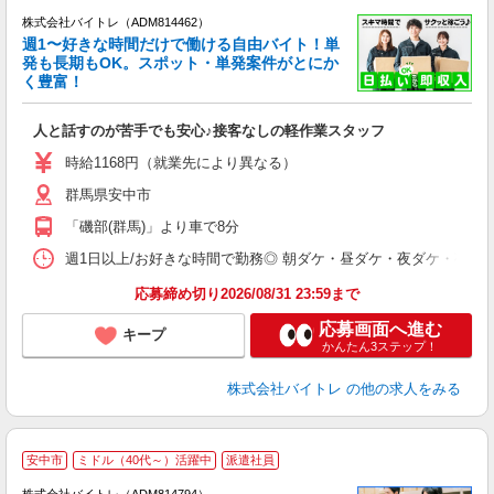
株式会社バイトレ（ADM814462）
週1〜好きな時間だけで働ける自由バイト！単
発も長期もOK。スポット・単発案件がとにか
も
く豊富！
気
人と話すのが苦手でも安心♪接客なしの軽作業スタッフ
即
活
時給1168円（就業先により異なる）
（
群馬県安中市
短
K
「磯部(群馬)」より車で8分
日
髪
週1日以上/お好きな時間で勤務◎ 朝ダケ・昼ダケ・夜ダケ・夜勤など、 ご自
応募締め切り2026/08/31 23:59まで
応募画面へ進む
キープ
かんたん3ステップ！
株式会社バイトレ
の他の求人をみる
安中市
ミドル（40代～）活躍中
派遣社員
ィ