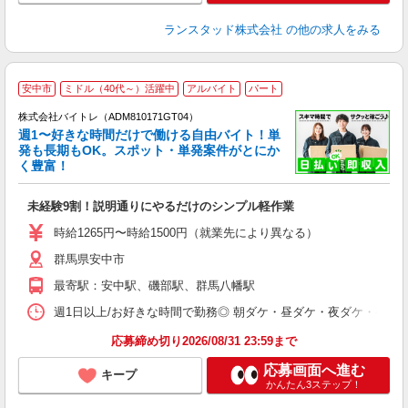
ランスタッド株式会社
の他の求人をみる
安中市
ミドル（40代～）活躍中
アルバイト
パート
株式会社バイトレ（ADM810171GT04）
週1〜好きな時間だけで働ける自由バイト！単
発も長期もOK。スポット・単発案件がとにか
も
く豊富！
気
未経験9割！説明通りにやるだけのシンプル軽作業
即
活
時給1265円〜時給1500円（就業先により異なる）
（
群馬県安中市
短
K
最寄駅：安中駅、磯部駅、群馬八幡駅
日
髪
週1日以上/お好きな時間で勤務◎ 朝ダケ・昼ダケ・夜ダケ・夜勤など、 ご自
応募締め切り2026/08/31 23:59まで
応募画面へ進む
キープ
かんたん3ステップ！