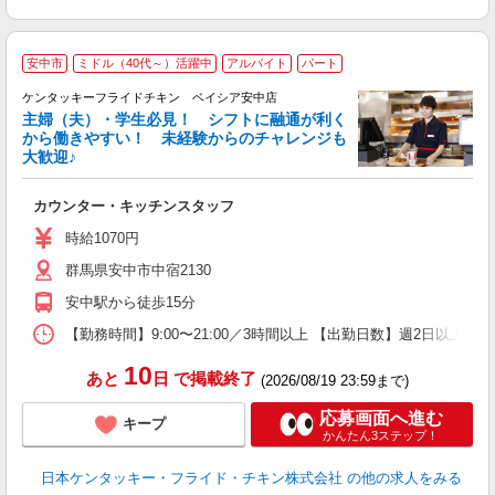
安中市
ミドル（40代～）活躍中
アルバイト
パート
ケンタッキーフライドチキン ベイシア安中店
主婦（夫）・学生必見！ シフトに融通が利く
から働きやすい！ 未経験からのチャレンジも
大歓迎♪
見
カウンター・キッチンスタッフ
未
ダ
時給1070円
昇
群馬県安中市中宿2130
上
か
安中駅から徒歩15分
【勤務時間】9:00〜21:00／3時間以上 【出勤日数】週2日以
10
あと
日
で掲載終了
(2026/08/19 23:59まで)
応募画面へ進む
キープ
かんたん3ステップ！
日本ケンタッキー・フライド・チキン株式会社
の他の求人をみる