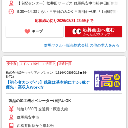
【宅配センター】松井田サービス 群馬県安中市松井田町新堀1358
8:30〜14:30くらい ＊平日のみOK ＊週4日〜OK ＊1日6時
応募締め切り2026/08/31 23:59まで
応募画面へ進む
キープ
かんたん3ステップ！
群馬ヤクルト販売株式会社
の他の求人をみる
≪
安中市
ミドル（40代～）活躍中
派遣社員
い
株式会社綜合キャリアオプション（1314VJ0805G16★36-
S-T2）
【初心者カンゲイ♪】残業は基本的にナシ♪稼ぐ
優先・高収入Work☆
得
入
製品の加工機オペレーター/日払いOK
分
フ
時給1,650円 交通費：既定支給
K
群馬県安中市
西松井田駅から車10分