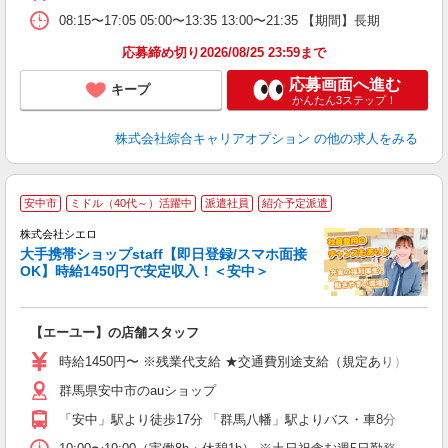
08:15〜17:05 05:00〜13:35 13:00〜21:35 【期間】長期
応募締め切り2026/08/25 23:59まで
応募画面へ進む
キープ
かんたん3ステップ！
株式会社綜合キャリアオプション
の他の求人をみる
★
安中市
ミドル（40代～）活躍中
派遣社員
紹介予定派遣
♪
株式会社シエロ
大手携帯ショップstaff【即日登録/スマホ面接
OK】時給1450円で安定収入！＜安中＞
務
即
【エーユー】の店舗スタッフ
あ
時給1450円〜 ※残業代支給 ★交通費別途支給（規定あり） ゜+゜
K
群馬県安中市のauショップ
貸
「安中」駅より徒歩17分 「群馬八幡」駅よりバス・車8分