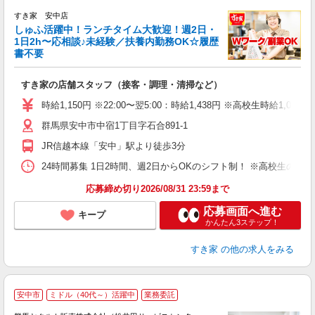
すき家 安中店
しゅふ活躍中！ランチタイム大歓迎！週2日・
安
1日2h〜応相談♪未経験／扶養内勤務OK☆履歴
書不要
の
すき家の店舗スタッフ（接客・調理・清掃など）
履
タ
時給1,150円 ※22:00〜翌5:00：時給1,438円 ※高校生時給1,080
（
群馬県安中市中宿1丁目字石合891-1
夜
事
JR信越本線「安中」駅より徒歩3分
24時間募集 1日2時間、週2日からOKのシフト制！ ※高校生のシ
応募締め切り2026/08/31 23:59まで
応募画面へ進む
キープ
かんたん3ステップ！
すき家
の他の求人をみる
＼
安中市
ミドル（40代～）活躍中
業務委託
あ