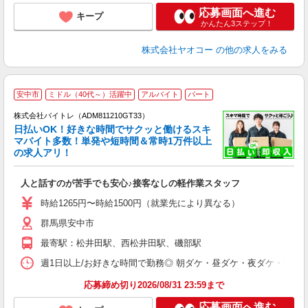
応募画面へ進む
キープ
かんたん3ステップ！
株式会社ヤオコー
の他の求人をみる
安中市
ミドル（40代～）活躍中
アルバイト
パート
株式会社バイトレ（ADM811210GT33）
く
日払いOK！好きな時間でサクッと働けるスキ
マバイト多数！単発や短時間＆常時1万件以上
☆
の求人アリ！
験
人と話すのが苦手でも安心♪接客なしの軽作業スタッフ
即
活
時給1265円〜時給1500円（就業先により異なる）
（
群馬県安中市
短
K
最寄駅：松井田駅、西松井田駅、磯部駅
日
髪
週1日以上/お好きな時間で勤務◎ 朝ダケ・昼ダケ・夜ダケ・夜勤など、 ご自
応募締め切り2026/08/31 23:59まで
応募画面へ進む