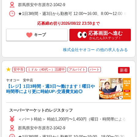
り
群馬県安中市原市2-1042-9
★1日3時間・週3日から勤務可 12:00〜16:00、8:00〜
応募締め切り2026/08/22 23:59まで
応募画面へ進む
キープ
かんたん3ステップ！
株式会社ヤオコー
の他の求人をみる
安中市
ミドル（40代～）活躍中
アルバイト
パート
新着
★
ヤオコー 安中店
【レジ】1日3時間・週3日〜働けます！曜日や
時間帯により更に時給UP♪交通費支給◎
境
に
スーパーマーケットのレジスタッフ
未
ア
＜パート時給＞ 時給1,200円〜1,450円（曜日・時間帯による） 
短
り
群馬県安中市原市2-1042-9
★1日3時間・週3日から勤務可 10:00〜19:00、18:00