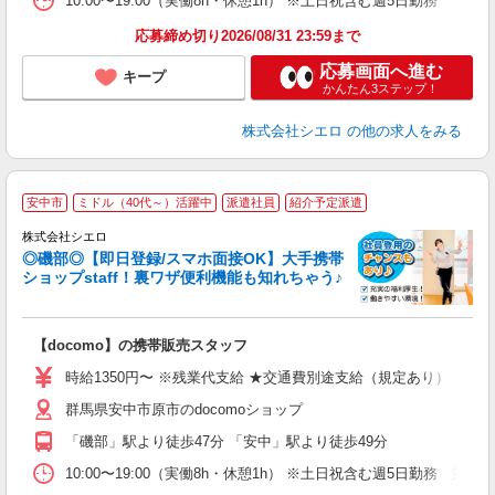
10:00〜19:00（実働8h・休憩1h） ※土日祝含む週5日勤務
応募締め切り2026/08/31 23:59まで
応募画面へ進む
キープ
かんたん3ステップ！
株式会社シエロ
の他の求人をみる
★
安中市
ミドル（40代～）活躍中
派遣社員
紹介予定派遣
♪
株式会社シエロ
◎磯部◎【即日登録/スマホ面接OK】大手携帯
ショップstaff！裏ワザ便利機能も知れちゃう♪
理
【docomo】の携帯販売スタッフ
即
時給1350円〜 ※残業代支給 ★交通費別途支給（規定あり） ゜+゜
あ
群馬県安中市原市のdocomoショップ
K
「磯部」駅より徒歩47分 「安中」駅より徒歩49分
貸
10:00〜19:00（実働8h・休憩1h） ※土日祝含む週5日勤務 第2