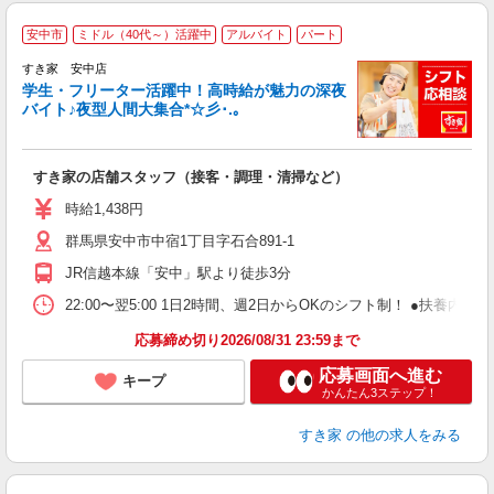
安中市
ミドル（40代～）活躍中
アルバイト
パート
すき家 安中店
学生・フリーター活躍中！高時給が魅力の深夜
バイト♪夜型人間大集合*☆彡･.｡
つ
すき家の店舗スタッフ（接客・調理・清掃など）
履
ミ
時給1,438円
～
群馬県安中市中宿1丁目字石合891-1
勤
社
JR信越本線「安中」駅より徒歩3分
22:00〜翌5:00 1日2時間、週2日からOKのシフト制！ ●扶養内勤務
応募締め切り2026/08/31 23:59まで
応募画面へ進む
キープ
かんたん3ステップ！
すき家
の他の求人をみる