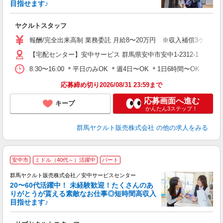
目指せます♪
る
ヤクルトスタッフ
未
報酬/完全出来高制 業務委託 月給8〜20万円 ※収入補償3ケ月間 1，
車
【宅配センター】安中サービス 群馬県安中市安中1-2312-1
8:30〜16:00 ＊平日のみOK ＊週4日〜OK ＊1日6時間〜OK
応募締め切り2026/08/31 23:59まで
応募画面へ進む
キープ
かんたん3ステップ！
群馬ヤクルト販売株式会社
の他の求人をみる
＼
安中市
ミドル（40代～）活躍中
パート
あ
群馬ヤクルト販売株式会社／安中サービスセンター
ん
20〜60代活躍中！ 未経験歓迎！たくさんのあ
りがとうが貰える素敵なお仕事◎短時間高収入
目指せます♪
し