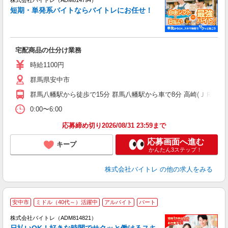
株式会社バイトレ（ADM814794）
短期・単発系バイトならバイトレにお任せ！
い
宅配商品の仕分け業務
即
活
時給1100円
（
群馬県安中市
煙
週
群馬八幡駅から徒歩で15分 群馬八幡駅から車で8分 高崎(ＪＲ)駅か
0:00〜6:00
応募締め切り2026/08/31 23:59まで
応募画面へ進む
キープ
かんたん3ステップ！
株式会社バイトレ
の他の求人をみる
安中市
ミドル（40代～）活躍中
アルバイト
パート
株式会社バイトレ（ADM814821）
く