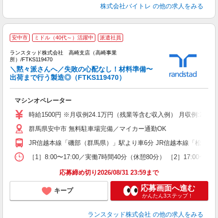
株式会社バイトレ
の他の求人をみる
安中市
ミドル（40代～）活躍中
派遣社員
ランスタッド株式会社 高崎支店（高崎事業
で
所）/FTKS119470
上
＼黙々派さんへ／失敗の心配なし！材料準備〜
代
出荷まで行う製造◎（FTKS119470）
未
入
マシンオペレーター
時給1500円 ※月収例24.1万円（残業等含む収入例） 月収例:24
群馬県安中市 無料駐車場完備／マイカー通勤OK
JR信越本線「磯部（群馬県）」駅より車6分 JR信越本線「松井田
［1］8:00〜17:00／実働7時間40分（休憩80分） ［2］17:
応募締め切り2026/08/31 23:59まで
応募画面へ進む
キープ
かんたん3ステップ！
ランスタッド株式会社
の他の求人をみる