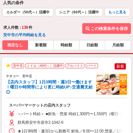
人気の条件
エルダー（50代～）活躍中
シニア（60代～）活躍中
もっと見る
求人件数 :
138
件
この検索条件を保存
安中市の平均時給を見る
指定なし
新着順
時給順
日給順
月給順
安中市
ミドル（40代～）活躍中
アルバイト
パート
新着
★
ヤオコー 安中店
【店内スタッフ】1日3時間・週3日〜働けます
！曜日や時間帯により更に時給UP♪交通費支給
◎
わ
スーパーマーケットの店内スタッフ
未
ア
＜パート時給＞ ■鮮魚・惣菜 時給1,300円〜1,550円（曜日・時間
短
り
群馬県安中市原市2-1042-9
★1日3時間・週3日から勤務可 鮮魚／8:00〜12:00 惣菜／12:00〜1