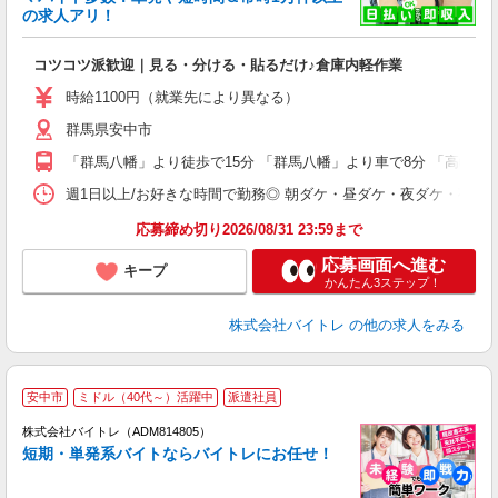
☆
の求人アリ！
験
コツコツ派歓迎｜見る・分ける・貼るだけ♪倉庫内軽作業
即
活
時給1100円（就業先により異なる）
（
群馬県安中市
短
K
「群馬八幡」より徒歩で15分 「群馬八幡」より車で8分 「高崎(Ｊ
日
髪
週1日以上/お好きな時間で勤務◎ 朝ダケ・昼ダケ・夜ダケ・夜勤など、 ご自
応募締め切り2026/08/31 23:59まで
応募画面へ進む
キープ
かんたん3ステップ！
株式会社バイトレ
の他の求人をみる
安中市
ミドル（40代～）活躍中
派遣社員
ィ
株式会社バイトレ（ADM814805）
短期・単発系バイトならバイトレにお任せ！