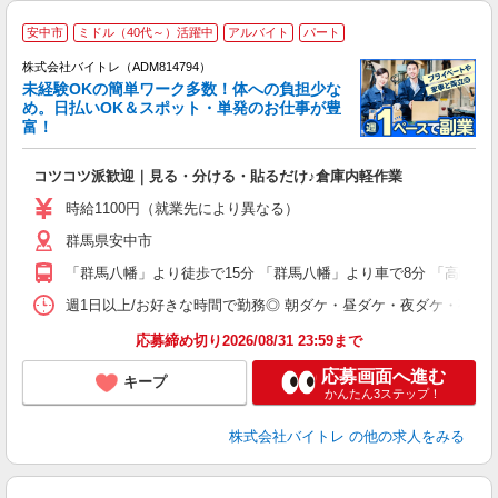
安中市
ミドル（40代～）活躍中
アルバイト
パート
株式会社バイトレ（ADM814794）
未経験OKの簡単ワーク多数！体への負担少な
め。日払いOK＆スポット・単発のお仕事が豊
富！
ス
ロ
コツコツ派歓迎｜見る・分ける・貼るだけ♪倉庫内軽作業
即
活
時給1100円（就業先により異なる）
（
群馬県安中市
短
K
「群馬八幡」より徒歩で15分 「群馬八幡」より車で8分 「高崎(Ｊ
日
髪
週1日以上/お好きな時間で勤務◎ 朝ダケ・昼ダケ・夜ダケ・夜勤など、 ご自
応募締め切り2026/08/31 23:59まで
応募画面へ進む
キープ
かんたん3ステップ！
株式会社バイトレ
の他の求人をみる