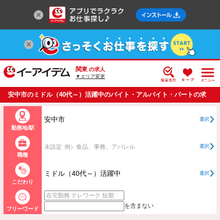
関東
の求人
▼エリア変更
安中市のミドル（40代～）活躍中のバイト・アルバイト・パートの求
人情報一覧
安中市
選択
勤務地/駅
未設定
例）食品、事務、アパレル
選択
職種
ミドル（40代～）活躍中
選択
こだわり
を含まない
フリーワード