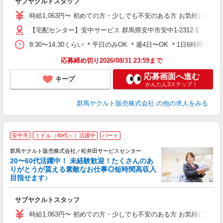
サブヤクルトスタッフ
未
時給1,063円〜 初めての方・少しでも不安のある方 お気軽にお問い
車
【宅配センター】安中サービス 群馬県安中市安中1-2312-1
8:30〜14:30くらい ＊平日のみOK ＊週4日〜OK ＊1日6時
応募締め切り2026/08/31 23:59まで
応募画面へ進む
キープ
かんたん3ステップ！
群馬ヤクルト販売株式会社
の他の求人をみる
＼
安中市
ミドル（40代～）活躍中
パート
あ
群馬ヤクルト販売株式会社／松井田サービスセンター
ん
20〜60代活躍中！ 未経験歓迎！たくさんのあ
りがとうが貰える素敵なお仕事◎短時間高収入
目指せます♪
し
サブヤクルトスタッフ
未
時給1,063円〜 初めての方・少しでも不安のある方 お気軽にお問い
車