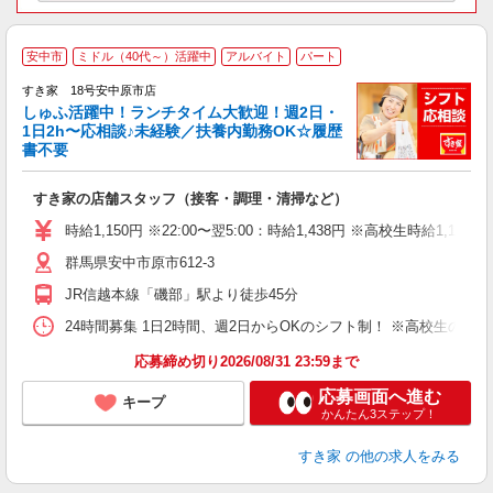
≪
安中市
ミドル（40代～）活躍中
アルバイト
パート
すき家 18号安中原市店
しゅふ活躍中！ランチタイム大歓迎！週2日・
安
1日2h〜応相談♪未経験／扶養内勤務OK☆履歴
書不要
の
すき家の店舗スタッフ（接客・調理・清掃など）
履
タ
時給1,150円 ※22:00〜翌5:00：時給1,438円 ※高校生時給1,100
（
群馬県安中市原市612-3
夜
事
JR信越本線「磯部」駅より徒歩45分
24時間募集 1日2時間、週2日からOKのシフト制！ ※高校生のシ
応募締め切り2026/08/31 23:59まで
応募画面へ進む
キープ
かんたん3ステップ！
すき家
の他の求人をみる