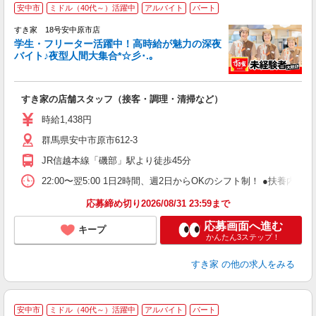
安中市
ミドル（40代～）活躍中
アルバイト
パート
すき家 18号安中原市店
学生・フリーター活躍中！高時給が魅力の深夜
バイト♪夜型人間大集合*☆彡･.｡
つ
すき家の店舗スタッフ（接客・調理・清掃など）
履
ミ
時給1,438円
～
群馬県安中市原市612-3
勤
社
JR信越本線「磯部」駅より徒歩45分
22:00〜翌5:00 1日2時間、週2日からOKのシフト制！ ●扶養内勤務
応募締め切り2026/08/31 23:59まで
応募画面へ進む
キープ
かんたん3ステップ！
すき家
の他の求人をみる
≪
安中市
ミドル（40代～）活躍中
アルバイト
パート