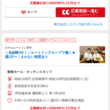
応募締め切り2026/08/31 23:59まで
応募画面へ進む
キープ
かんたん3ステップ！
株式会社シエロ
の他の求人をみる
安中市
ミドル（40代～）活躍中
アルバイト
パート
ホテルルートイン安中
＼未経験OK！／ルートイングループで働く★
週2日〜｜まかない制度あり
履
迎
躍
朝食ホール・キッチンスタッフ
早
保
時給1100円 試用期間中 時給1100円(試用期間2ヶ月)
資
群馬県安中市原市398-2
JR信越本線 磯部駅より 車で約10分
5:00〜11:00(休憩あり) ◇週2日〜勤務日数応相談
応募締め切り2026/08/31 23:59まで