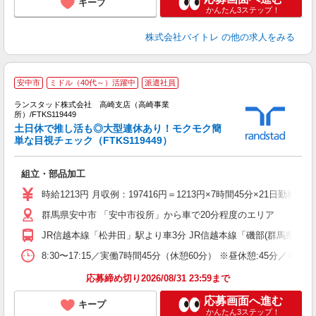
キープ
かんたん3ステップ！
株式会社バイトレ
の他の求人をみる
安中市
ミドル（40代～）活躍中
派遣社員
ランスタッド株式会社 高崎支店（高崎事業
所）/FTKS119449
土日休で推し活も◎大型連休あり！モクモク簡
＜
単な目視チェック（FTKS119449）
未
祝
組立・部品加工
時給1213円 月収例：197416円＝1213円×7時間45分×2
群馬県安中市 「安中市役所」から車で20分程度のエリア
JR信越本線「松井田」駅より車3分 JR信越本線「磯部(群馬県)」
8:30〜17:15／実働7時間45分（休憩60分） ※昼休憩:45
応募締め切り2026/08/31 23:59まで
応募画面へ進む
キープ
かんたん3ステップ！