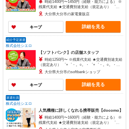
時給1400円〜1450円（経験・能力による） ※
残業代支給 ★交通費別途支給（規定あり） ゜
+゜・。○。・゜+゜・。○。・゜+゜ 入社祝い金10
大分県大分市の家電量販店
万円支給(規定有) お友達を紹介頂くと, インセンテ
ィブ支給(規定有) ★月2回払い・週払い可能（規程
詳細を見る
キープ
有）★ ゜・。○。・゜+゜・。○。・゜+゜
紹介予定派遣
株式会社シエロ
【ソフトバンク】の店舗スタッフ
時給1250円〜 ※残業代支給 ★交通費別途支給
（規定あり） ゜+゜・。○。・゜+゜・。○。・゜
+゜ 入社祝い金10万円支給(規定有) お友達を紹介
大分県大分市のsoftbankショップ
頂くと, インセンティブ支給(規定有) ★月2回払
い・週払い可能（規程有）★ ゜・。○。・゜
詳細を見る
キープ
+゜・。○。・゜+゜
派遣社員
株式会社シエロ
人気機種に詳しくなれる携帯販売【docomo】
時給1400円〜1600円（経験・能力による） ※
残業代支給 ★交通費別途支給（規定あり） ゜
+゜・。○。・゜+゜・。○。・゜+゜ 入社祝い金10