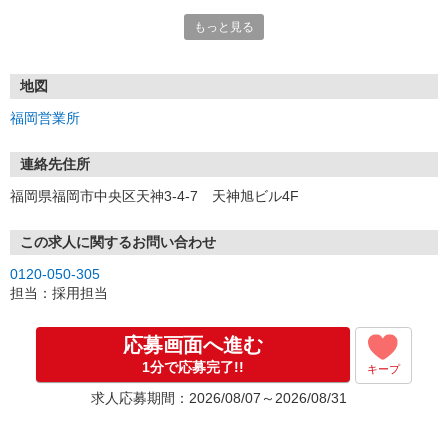
もっと見る
■電話応募の場合
電話応募も歓迎！（受付:10:00〜20:00）
土日祝も受付中♪
地図
【選考フロー】
福岡営業所
①応募から3営業日を目安に、メールorお電話でご連絡します。
②面接日時を決定！「0120」から始まる電話番号からご連絡します
★スマホでWEB面接（LINEなど）・出張面接・事務所面接と選べま
連絡先住所
す
福岡県福岡市中央区天神3-4-7 天神旭ビル4F
③面接実施（履歴書不要）
④勤務開始（スタート日は応相談）
※ご希望があれば、職場見学の調整もOKです！
この求人に関するお問い合わせ
0120-050-305
お気軽にご応募ください♪
担当：採用担当
応募画面へ進む
1分で応募完了!!
キープ
求人応募期間：2026/08/07～2026/08/31