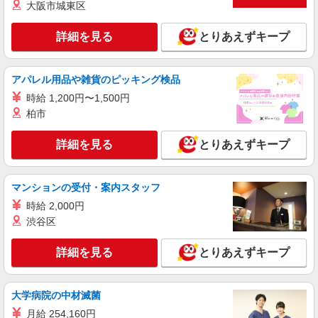
大阪市城東区
人気機種に詳しくなれる携帯販売
【softbank】
詳細を見る
とりあえずキープ
月給231500円〜256500円（経験・能力によ
る） ※上記金額に時間外手当/インセンティブが加
算・賞与あり・時間外手当あり（平均残業時間：
大分県大分市の家電量販店
アパレル用品や雑貨のピッキング検品
10h/月）・地域手当/職能手当あり・Workstyle支
援金（4000円/月）あり・実績によりインセンティ
時給 1,200円〜1,500円
詳細を見る
キープ
ブあり ★交通費別途支給（規定あり） ゜+゜・。
柏市
○。・゜+゜・。○。・゜+゜ 入社祝い金10万円支
給(規定有) お友達を紹介頂くと, インセンティブ支
紹介予定派遣
詳細を見る
とりあえずキープ
給(規定有) ゜・。○。・゜+゜・。○。・゜+゜
株式会社シエロ
【softbank】の携帯販売スタッフ
マンションの受付・案内スタッフ
時給1250円〜 ※残業代支給 ★交通費別途支給
（規定あり） ゜+゜・。○。・゜+゜・。○。・゜
時給 2,000円
+゜ 入社祝い金10万円支給(規定有) お友達を紹介
大分県大分市のsoftbankショップ
渋谷区
頂くと, インセンティブ支給(規定有) ★月2回払
い・週払い可能（規程有）★ ゜・。○。・゜
詳細を見る
キープ
+゜・。○。・゜+゜
詳細を見る
とりあえずキープ
派遣社員
大学病院の中材滅菌
株式会社シエロ
人気機種に詳しくなれる携帯販売
月給 254,160円