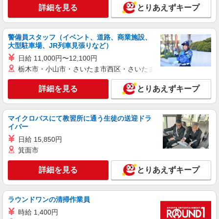
紹介予定派遣
万円支給(規定有) お友達を紹介頂くと, インセンテ
詳細を見る
とりあえずキープ
株式会社シエロ
ィブ支給(規定有) ゜・。○。・゜+゜・。○。・゜
人気機種に詳しくなれる携帯販売【au】
+゜
月給259200円〜300000円（経験・能力によ
警備員スタッフ（イベント、道路、商業施設、
る） ※研修期間6か月・時給1500円〜 ※残業代支
大型駐車場、JR列車見張りなど）
給 ★交通費別途支給（規定あり） ゜+゜・。
大分県大分市の家電量販店
日給 11,000円〜12,100円
○。・゜+゜・。○。・゜+゜ 入社祝い金10万円支
栃木市・小山市・さいたま市西区・さいたま市岩槻区・久喜市・
給(規定有) お友達を紹介頂くと, インセンティブ支
詳細を見る
キープ
給(規定有) ゜・。○。・゜+゜・。○。・゜+゜
詳細を見る
とりあえずキープ
派遣社員
株式会社シエロ
マイクロバスにて教習所に通う生徒の送迎ドラ
人気機種に詳しくなれる携帯販売【楽天モバイ
イバー
ル】
日給 15,850円
日給11200円 ※時給1400円相当 ※残業代支給
箕面市
★交通費別途支給（規定あり） ゜+゜・。○。・゜
+゜・。○。・゜+゜ 入社祝い金10万円支給(規定
大分県大分市
有) お友達を紹介頂くと, インセンティブ支給(規定
詳細を見る
とりあえずキープ
有) ★月2回払い・週払い可能（規程有）★ ゜・。
詳細を見る
キープ
○。・゜+゜・。○。・゜+゜
ラウンドワンの清掃作業員
紹介予定派遣
時給 1,400円
株式会社シエロ