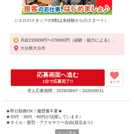
シエロのスタッフの9割は未経験からのスタート♪
月給210000円〜278000円（経験・能力による）
※試用期間あり3ヶ月
大分県大分市
※残業代支給
★交通費別途支給（規定あり）
゜+゜・。○。・゜+゜・。○。・゜+゜
応募画面へ進む
入社祝い金10万円支給(規定有)
1分で応募完了!!
キープ
お友達を紹介頂くと,
求人応募期間：2026/08/07～2026/08/31
インセンティブ支給(規定有)
゜・。○。・゜+゜・。○。・゜+゜
★即日勤務OK！履歴書不要★
★20代・30代・40代が活躍しています♪
★ネイル・髪型・アクセサリー自由(規定あり)
もっと見る
新しい機種やプラン。