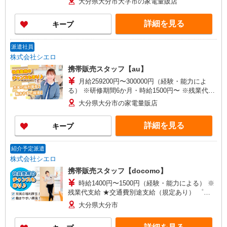
大分県大分市大字市の家電量販店
万円支給(規定有) お友達を紹介頂くと, インセンテ
ィブ支給(規定有) ★月2回払い・週払い可能（規程
詳細を見る
キープ
有）★ ゜・。○。・゜+゜・。○。・゜+゜
派遣社員
株式会社シエロ
携帯販売スタッフ【au】
月給259200円〜300000円（経験・能力によ
る） ※研修期間6か月・時給1500円〜 ※残業代支
給 ★交通費別途支給（規定あり） ゜+゜・。
大分県大分市の家電量販店
○。・゜+゜・。○。・゜+゜ 入社祝い金10万円支
給(規定有) お友達を紹介頂くと, インセンティブ支
詳細を見る
キープ
給(規定有) ゜・。○。・゜+゜・。○。・゜+゜
紹介予定派遣
株式会社シエロ
携帯販売スタッフ【docomo】
時給1400円〜1500円（経験・能力による） ※
残業代支給 ★交通費別途支給（規定あり） ゜
+゜・。○。・゜+゜・。○。・゜+゜ 入社祝い金10
大分県大分市
万円支給(規定有) お友達を紹介頂くと, インセンテ
ィブ支給(規定有) ★月2回払い・週払い可能（規程