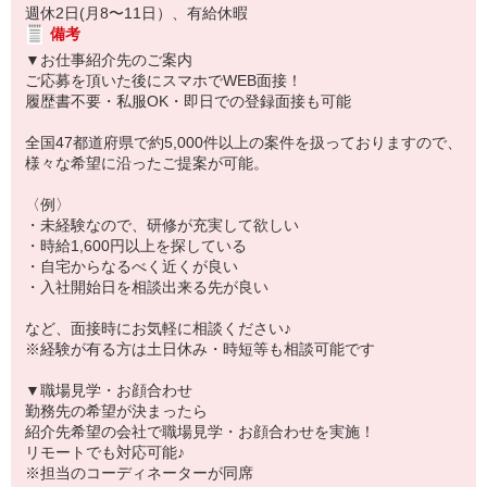
週休2日(月8〜11日）、有給休暇
備考
▼お仕事紹介先のご案内
ご応募を頂いた後にスマホでWEB面接！
履歴書不要・私服OK・即日での登録面接も可能
全国47都道府県で約5,000件以上の案件を扱っておりますので、
様々な希望に沿ったご提案が可能。
〈例〉
・未経験なので、研修が充実して欲しい
・時給1,600円以上を探している
・自宅からなるべく近くが良い
・入社開始日を相談出来る先が良い
など、面接時にお気軽に相談ください♪
※経験が有る方は土日休み・時短等も相談可能です
▼職場見学・お顔合わせ
勤務先の希望が決まったら
紹介先希望の会社で職場見学・お顔合わせを実施！
リモートでも対応可能♪
※担当のコーディネーターが同席