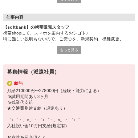
日々変わる専門知識を覚えるのはやっぱり大変。
でも心配ご無用！
仕事内容
シエロのご紹介するお店は、チームワークが良く
【softbank】の携帯販売スタッフ
お互いに教え合ったり、フォローしあったりする
携帯shopにて、スマホを案内するおシゴト♪
和気あいあいとした人間関係がある店舗ばかり！
特に難しい説明もないので、ご安心を。新規契約、機種変更、
皆で一緒にステップアップしましょう♪
各種料金プランのご相談対応・ご提案などをお願いします。
もっと見る
【選べるお仕事いろいろ】
初めての方でも安心♪
￣￣￣￣￣￣￣￣￣￣￣
あなた専属のコーディネーターが親切・丁寧にフォローするので、
▼オフィスワーク
満足度◎
事務、経理、データ入力、コールセンター、受付
募集情報（派遣社員）
▼工場・製造・軽作業系
■携帯やインターネット販売業務
機械/食品製造・梱包・仕分け・加工・組立・検査
給与
docomo(ドコモ)/au(エーユー)・KDDI/softbank(ソフトバンク)など
▼美容系
月給210000円〜278000円（経験・能力による）
の大手キャリアから
眉毛サロンのアイブロウ・ネイリスト・エステ
※試用期間あり3ヶ月
ワイモバイル(Y!mobille)、楽天モバイル、UQなど格安スマホまで幅
▼営業・販売
※残業代支給
広く紹介可能♪
法人営業・アパレル販売・個別指導塾・人材紹介
★交通費別途支給（規定あり）
人気のApple（アップル）店舗もございます！
▼人気案件も多数♪
短期・期間限定・オープニング・官公庁案件
゜+゜・。○。・゜+゜・。○。・゜+゜
上場/優良/大手企業など
入社祝い金10万円支給(規定有)
【スマホ面接実施中】
お友達を紹介頂くと,