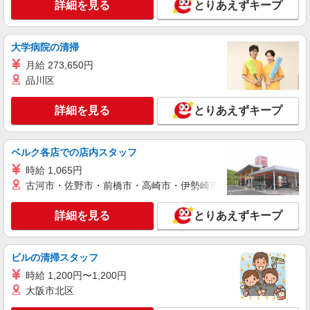
詳細を見る
とりあえずキープ
派遣社員
株式会社シエロ
人気機種に詳しくなれる携帯販売
大学病院の清掃
【Y!mobile】
月給 273,650円
時給1400円〜1450円（経験・能力による） ※
品川区
残業代支給 ★交通費別途支給（規定あり） ゜
+゜・。○。・゜+゜・。○。・゜+゜ 入社祝い金10
大分県大分市の家電量販店
万円支給(規定有) お友達を紹介頂くと, インセンテ
詳細を見る
とりあえずキープ
ィブ支給(規定有) ★月2回払い・週払い可能（規程
詳細を見る
キープ
有）★ ゜・。○。・゜+゜・。○。・゜+゜
ベルク各店での店内スタッフ
派遣社員
時給 1,065円
株式会社シエロ
古河市・佐野市・前橋市・高崎市・伊勢崎市・太田市・館林市・
【softbank】人気機種に詳しくなれる携帯販
売
詳細を見る
とりあえずキープ
月給240000円〜300800円（経験・能力によ
る） 固定残業代:37300円〜46600円（25時間相
当） ＊時間外勤務の有無にかかわらず固定残業代
大分県大分市のsoftbankショップ
ビルの清掃スタッフ
は支給されます。また、相当時間を超えて時間外
勤務した場合は1分単位で残業代が追加で支給され
時給 1,200円〜1,200円
詳細を見る
キープ
ます。 ※試用期間あり4ヶ月 月給25万円以上 ※
大阪市北区
残業代支給 ★交通費別途支給（規定あり） ゜
+゜・。○。・゜+゜・。○。・゜+゜ 入社祝い金10