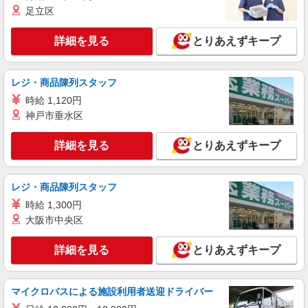
【softbank】
足立区
月給231500円〜256500円（経験・能力によ
る） ※上記金額に時間外手当/インセンティブが加
詳細を見る
とりあえずキープ
算・賞与あり・時間外手当あり（平均残業時間：
大分県大分市の家電量販店
10h/月）・地域手当/職能手当あり・Workstyle支
援金（4000円/月）あり・実績によりインセンティ
レジ・商品陳列スタッフ
詳細を見る
キープ
ブあり ★交通費別途支給（規定あり） ゜+゜・。
○。・゜+゜・。○。・゜+゜ 入社祝い金10万円支
時給 1,120円
給(規定有) お友達を紹介頂くと, インセンティブ支
神戸市垂水区
派遣社員
給(規定有) ゜・。○。・゜+゜・。○。・゜+゜
株式会社シエロ
詳細を見る
とりあえずキープ
【ソフトバンク】の店舗スタッフ
時給1250円〜 ※残業代支給 ★交通費別途支給
（規定あり） ゜+゜・。○。・゜+゜・。○。・゜
レジ・商品陳列スタッフ
+゜ 入社祝い金10万円支給(規定有) お友達を紹介
大分県大分市のsoftbankショップ
頂くと, インセンティブ支給(規定有) ★月2回払
時給 1,300円
い・週払い可能（規程有）★ ゜・。○。・゜
大阪市中央区
詳細を見る
キープ
+゜・。○。・゜+゜
詳細を見る
とりあえずキープ
マイクロバスによる施設利用者送迎ドライバー