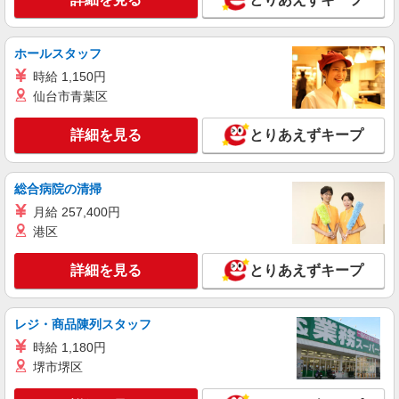
紹介予定派遣
株式会社シエロ
ホールスタッフ
【softbank】人気機種に詳しくなれる携帯販
売
時給 1,150円
時給1400円〜 ※残業代支給 ★交通費別途支給
仙台市青葉区
（規定あり） ゜+゜・。○。・゜+゜・。○。・゜
+゜ 入社祝い金10万円支給(規定有) お友達を紹介
大分県大分市
詳細を見る
とりあえずキープ
頂くと, インセンティブ支給(規定有) ★月2回払
い・週払い可能（規程有）★ ゜・。○。・゜
詳細を見る
キープ
+゜・。○。・゜+゜
総合病院の清掃
月給 257,400円
派遣社員
株式会社シエロ
港区
【softbank】人気機種に詳しくなれる携帯販
売
詳細を見る
とりあえずキープ
月給210000円〜278000円（経験・能力によ
る） ※試用期間あり3ヶ月 ※残業代支給 ★交通費
別途支給（規定あり） ゜+゜・。○。・゜+゜・。
レジ・商品陳列スタッフ
大分県大分市のsoftbankショップ
○。・゜+゜ 入社祝い金10万円支給(規定有) お友達
時給 1,180円
を紹介頂くと, インセンティブ支給(規定有) ゜・。
堺市堺区
詳細を見る
キープ
○。・゜+゜・。○。・゜+゜