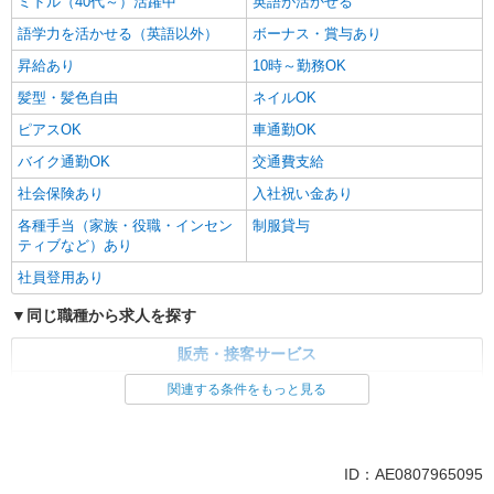
ミドル（40代～）活躍中
英語が活かせる
語学力を活かせる（英語以外）
ボーナス・賞与あり
昇給あり
10時～勤務OK
髪型・髪色自由
ネイルOK
ピアスOK
車通勤OK
バイク通勤OK
交通費支給
社会保険あり
入社祝い金あり
各種手当（家族・役職・インセン
制服貸与
ティブなど）あり
社員登用あり
同じ職種から求人を探す
販売・接客サービス
家電・携帯販売
関連する条件をもっと見る
同じ特徴から求人を探す
未経験歓迎
ミドル（40代～）活躍中
ID：AE0807965095