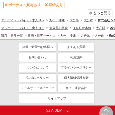
ボーナス・賞与あり
昇給あり
もっと見る
アルバイト・バイト・求人TOP
九州・沖縄
大分県
大分市
株式会社シ
アルバイト・バイト・求人TOP
大分県の路線
ＪＲ日豊本線
大在駅
株
職種・条件一覧
販売・接客サービス
九州・沖縄
大分県
大分市
株式
掲載ご希望のお客様へ
よくある質問
お問い合わせ
利用規約
リンクについて
プライバシーポリシー
Cookieポリシー
個人情報保護方針
メールサービスについて
サイト運営会社
サイトマップ
(c) AIDEM Inc.