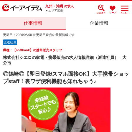
九州・沖縄
の求人
▼エリア変更
仕事情報
企業情報
更新日：2026/08/08 ※更新日時点の最新情報です
派遣社員
職種：【softbank】の携帯販売スタッフ
株式会社シエロの家電・携帯販売の求人情報詳細（派遣社員） - 大
分市
◎鶴崎◎【即日登録/スマホ面接OK】大手携帯ショッ
プstaff！裏ワザ便利機能も知れちゃう♪