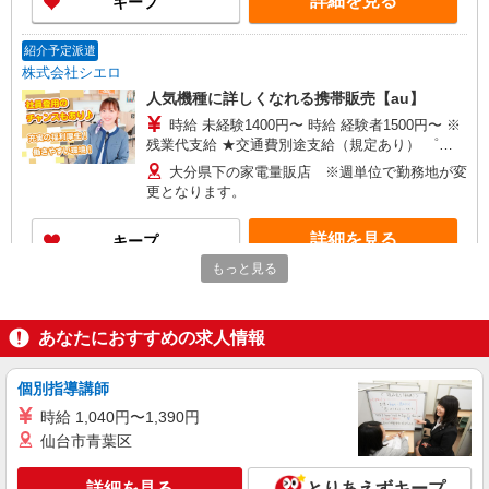
詳細を見る
キープ
有）★ ゜・。○。・゜+゜・。○。・゜+゜
紹介予定派遣
株式会社シエロ
人気機種に詳しくなれる携帯販売【au】
時給 未経験1400円〜 時給 経験者1500円〜 ※
残業代支給 ★交通費別途支給（規定あり） ゜
+゜・。○。・゜+゜・。○。・゜+゜ 入社祝い金10
大分県下の家電量販店 ※週単位で勤務地が変
万円支給(規定有) お友達を紹介頂くと, インセンテ
更となります。
ィブ支給(規定有) ★月2回払い・週払い可能（規程
有）★ ゜・。○。・゜+゜・。○。・゜+゜
詳細を見る
キープ
もっと見る
紹介予定派遣
株式会社シエロ
あなたにおすすめの求人情報
【docomo】の携帯販売スタッフ
未経験 時給1400円〜 ※残業代支給 ★交通費
別途支給（規定あり） ゜+゜・。○。・゜+゜・。
個別指導講師
○。・゜+゜ 入社祝い金10万円支給(規定有) お友達
大分県大分市のdocomoショップ
時給 1,040円〜1,390円
を紹介頂くと, インセンティブ支給(規定有) ★月2
仙台市青葉区
回払い・週払い可能（規程有）★ ゜・。○。・゜
詳細を見る
キープ
+゜・。○。・゜+゜
詳細を見る
とりあえずキープ