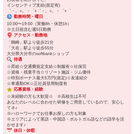
￣￣￣￣￣￣￣￣￣
インセンティブ支給(規定有)
自宅に居ながらスマホでカンタン面接OK！
゜・。○。・゜+゜・。○。・゜+゜
オンライン面談なのでスピード対応。
勤務時間・曜日
10:00〜19:00（実働8h・休憩1h）
※土日祝含む週5日勤務
アクセス・勤務地
「鶴崎」駅より徒歩21分
「大在」駅より徒歩55分
大分県大分市のsoftbankショップ
待遇
☆昇給☆交通費規定支給☆制服有☆社保完
☆資格・残業手当☆リゾート施設・ジム優待
☆特別ボーナス最大5万円(規定)☆友達紹介
☆車通勤OK☆正社員登用制度有
応募資格・経験
☆未経験の方も大歓迎☆ ※高校生は不可
あなたのレベルに合わせた研修をご用意しているので、安心し
てネ♪
※ハローワークでお仕事お探しの方も対象
※エリアによって英語・中国語・ポルトガル語などの語学を活
かせます♪
休日・休暇