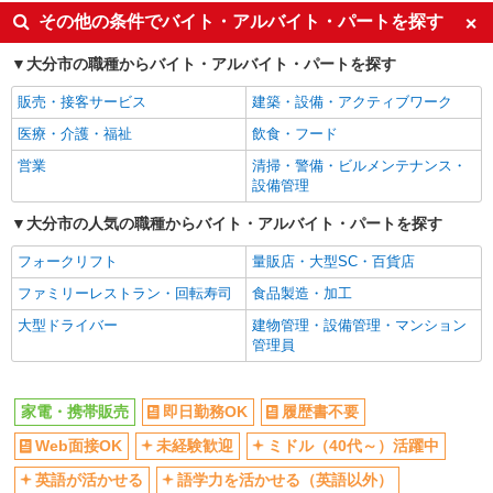
英語が活かせる
ボーナス・賞与あり
その他の条件でバイト・アルバイト・パートを探す
車通勤OK
交通費支給
大分市の職種からバイト・アルバイト・パートを探す
社会保険あり
社員登用あり
販売・接客サービス
建築・設備・アクティブワーク
医療・介護・福祉
飲食・フード
営業
清掃・警備・ビルメンテナンス・
設備管理
大分市の人気の職種からバイト・アルバイト・パートを探す
フォークリフト
量販店・大型SC・百貨店
ファミリーレストラン・回転寿司
食品製造・加工
大型ドライバー
建物管理・設備管理・マンション
管理員
家電・携帯販売
即日勤務OK
履歴書不要
Web面接OK
未経験歓迎
ミドル（40代～）活躍中
英語が活かせる
語学力を活かせる（英語以外）