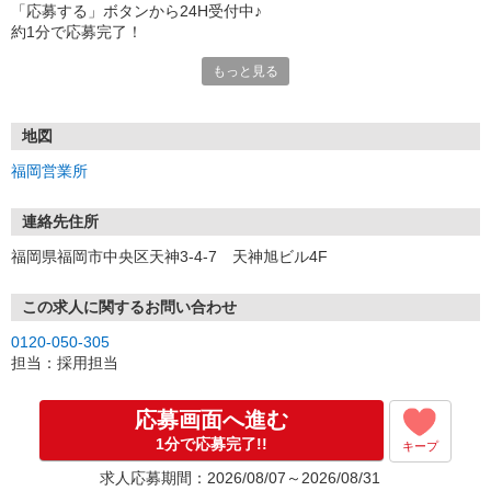
「応募する」ボタンから24H受付中♪
約1分で応募完了！
もっと見る
■電話応募の場合
電話応募も歓迎！（受付:10:00〜20:00）
土日祝も受付中♪
地図
【選考フロー】
福岡営業所
①応募から3営業日を目安に、メールorお電話でご連絡します。
②面接日時を決定！「0120」から始まる電話番号からご連絡します
★スマホでWEB面接（LINEなど）・出張面接・事務所面接と選べま
連絡先住所
す
福岡県福岡市中央区天神3-4-7 天神旭ビル4F
③面接実施（履歴書不要）
④勤務開始（スタート日は応相談）
※ご希望があれば、職場見学の調整もOKです！
この求人に関するお問い合わせ
0120-050-305
お気軽にご応募ください♪
担当：採用担当
応募画面へ進む
1分で応募完了!!
キープ
求人応募期間：2026/08/07～2026/08/31