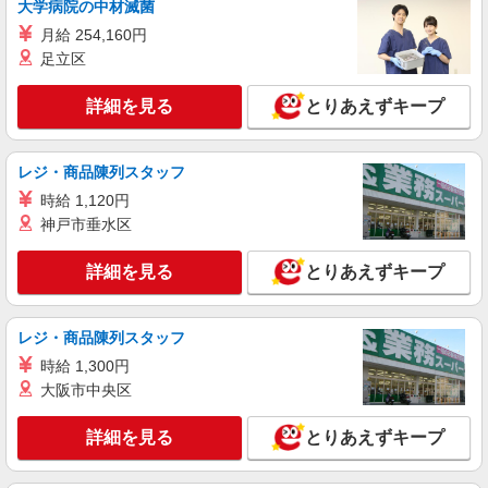
大学病院の中材滅菌
時給1400円〜1450円（経験・能力による） ※
月給 254,160円
残業代支給 ★交通費別途支給（規定あり） ゜
足立区
+゜・。○。・゜+゜・。○。・゜+゜ 入社祝い金10
大分県大分市の商業施設
万円支給(規定有) お友達を紹介頂くと, インセンテ
ィブ支給(規定有) ★月2回払い・週払い可能（規程
詳細を見る
とりあえずキープ
詳細を見る
キープ
有）★ ゜・。○。・゜+゜・。○。・゜+゜
派遣社員
レジ・商品陳列スタッフ
株式会社シエロ
時給 1,120円
携帯販売スタッフ【au】
神戸市垂水区
月給259200円〜300000円（経験・能力によ
る） ※研修期間6か月・時給1500円〜 ※残業代支
詳細を見る
とりあえずキープ
給 ★交通費別途支給（規定あり） ゜+゜・。
大分県大分市の家電量販店
○。・゜+゜・。○。・゜+゜ 入社祝い金10万円支
給(規定有) お友達を紹介頂くと, インセンティブ支
詳細を見る
キープ
給(規定有) ゜・。○。・゜+゜・。○。・゜+゜
レジ・商品陳列スタッフ
時給 1,300円
大阪市中央区
詳細を見る
とりあえずキープ