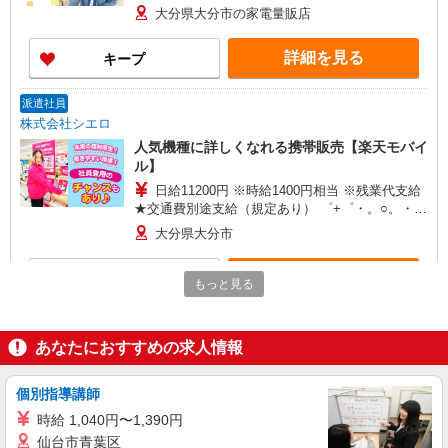
給 ★交通費別途支給（規定あり） ゜+゜・。
大分県大分市の家電量販店
○。・゜+゜・。○。・゜+゜ 入社祝い金10万円支
給(規定有) お友達を紹介頂くと, インセンティブ支
詳細を見る
キープ
給(規定有) ゜・。○。・゜+゜・。○。・゜+゜
派遣社員
株式会社シエロ
人気機種に詳しくなれる携帯販売【楽天モバイ
ル】
日給11200円 ※時給1400円相当 ※残業代支給
★交通費別途支給（規定あり） ゜+゜・。○。・゜
+゜・。○。・゜+゜ 入社祝い金10万円支給(規定
大分県大分市
有) お友達を紹介頂くと, インセンティブ支給(規定
有) ★月2回払い・週払い可能（規程有）★ ゜・。
詳細を見る
キープ
○。・゜+゜・。○。・゜+゜
もっと見る
紹介予定派遣
株式会社シエロ
あなたにおすすめの求人情報
人気機種に詳しくなれる携帯販売【au】
月給259200円〜300000円（経験・能力によ
個別指導講師
る） ※研修期間6か月・時給1500円〜 ※残業代支
時給 1,040円〜1,390円
給 ★交通費別途支給（規定あり） ゜+゜・。
大分県大分市の家電量販店
仙台市青葉区
○。・゜+゜・。○。・゜+゜ 入社祝い金10万円支