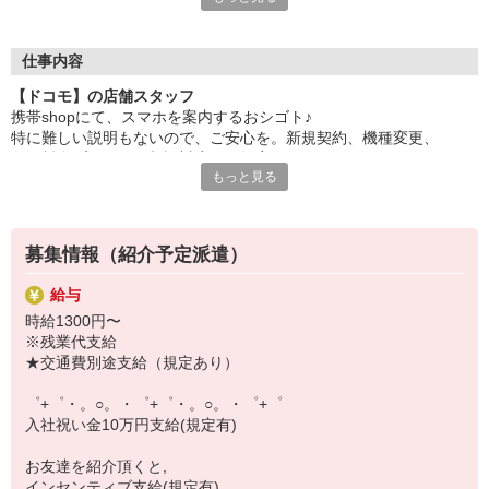
自分だけじゃなくって、
家族や友人にも適用されます！
仕事内容
さらに！各種リゾート施設やスポーツジムなどが
【ドコモ】の店舗スタッフ
特別割引価格でご利用可能☆
携帯shopにて、スマホを案内するおシゴト♪
お得に過ごしたいあなたの味方です♪
特に難しい説明もないので、ご安心を。新規契約、機種変更、
各種料金プランのご相談対応・ご提案などをお願いします。
【選べるお仕事いろいろ】
もっと見る
￣￣￣￣￣￣￣￣￣￣￣
初めての方でも安心♪
▼オフィスワーク
あなた専属のコーディネーターが親切・丁寧にフォローするので、
事務、経理、データ入力、コールセンター、受付
満足度◎
▼工場・製造・軽作業系
募集情報（紹介予定派遣）
機械/食品製造・梱包・仕分け・加工・組立・検査
■携帯やインターネット販売業務
▼美容系
給与
docomo(ドコモ)/au(エーユー)・KDDI/softbank(ソフトバンク)など
眉毛サロンのアイブロウ・ネイリスト・エステ
時給1300円〜
の大手キャリアから
▼営業・販売
※残業代支給
ワイモバイル(Y!mobille)、楽天モバイル、UQなど格安スマホまで幅
法人営業・アパレル販売・個別指導塾・人材紹介
★交通費別途支給（規定あり）
広く紹介可能♪
▼人気案件も多数♪
人気のApple（アップル）店舗もございます！
短期・期間限定・オープニング・官公庁案件
゜+゜・。○。・゜+゜・。○。・゜+゜
上場/優良/大手企業など
入社祝い金10万円支給(規定有)
【スマホ面接実施中】
お友達を紹介頂くと,
￣￣￣￣￣￣￣￣￣
インセンティブ支給(規定有)