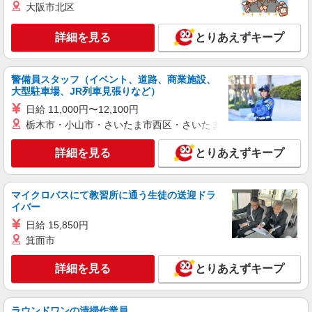
株式会社シエロ
大阪市北区
人気機種に詳しくなれる携帯販売
【softbank】
詳細を見る
とりあえずキープ
時給1400円〜1450円（経験・能力による） ※
残業代支給 ★交通費別途支給（規定あり） ゜
+゜・。○。・゜+゜・。○。・゜+゜ 入社祝い金10
警備員スタッフ（イベント、道路、商業施設、
大分県大分市大字市の家電量販店
万円支給(規定有) お友達を紹介頂くと, インセンテ
大型駐車場、JR列車見張りなど）
ィブ支給(規定有) ★月2回払い・週払い可能（規程
日給 11,000円〜12,100円
詳細を見る
キープ
有）★ ゜・。○。・゜+゜・。○。・゜+゜
栃木市・小山市・さいたま市西区・さいたま市岩槻区・久喜市・
派遣社員
詳細を見る
とりあえずキープ
株式会社シエロ
ドコモショップスマホ教室講師・初期設定スタ
ッフ
マイクロバスにて教習所に通う生徒の送迎ドラ
時給1300円〜 ※残業代支給 ★交通費別途支給
イバー
（規定あり） ゜+゜・。○。・゜+゜・。○。・゜
日給 15,850円
+゜ 入社祝い金10万円支給(規定有) お友達を紹介
大分県大分市のdocomoショップ
箕面市
頂くと, インセンティブ支給(規定有) ★月2回払
い・週払い可能（規程有）★ ゜・。○。・゜
詳細を見る
キープ
+゜・。○。・゜+゜
詳細を見る
とりあえずキープ
紹介予定派遣
株式会社シエロ
ラウンドワンの清掃作業員