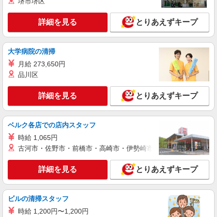
堺市堺区
+゜
紹介予定派遣
詳細を見る
とりあえずキープ
株式会社シエロ
【ソフトバンク】の店舗スタッフ
月給240000円〜300800円（経験・能力によ
大学病院の清掃
る） 固定残業代:37300円〜46600円（25時間相
月給 273,650円
当） ＊時間外勤務の有無にかかわらず固定残業代
大分県大分市のsoftbankショップ
は支給されます。また、相当時間を超えて時間外
品川区
勤務した場合は1分単位で残業代が追加で支給され
詳細を見る
キープ
ます。 ※試用期間あり4ヶ月 月給25万円以上 ※
詳細を見る
とりあえずキープ
残業代支給 ★交通費別途支給（規定あり） ゜
+゜・。○。・゜+゜・。○。・゜+゜ 入社祝い金10
派遣社員
万円支給(規定有) お友達を紹介頂くと, インセンテ
株式会社シエロ
ベルク各店での店内スタッフ
ィブ支給(規定有) ゜・。○。・゜+゜・。○。・゜
人気機種に詳しくなれる携帯販売【au】
+゜
時給 1,065円
月給259200円〜300000円（経験・能力によ
古河市・佐野市・前橋市・高崎市・伊勢崎市・太田市・館林市・
る） ※研修期間6か月・時給1500円〜 ※残業代支
給 ★交通費別途支給（規定あり） ゜+゜・。
大分県大分市の家電量販店
詳細を見る
とりあえずキープ
○。・゜+゜・。○。・゜+゜ 入社祝い金10万円支
給(規定有) お友達を紹介頂くと, インセンティブ支
詳細を見る
キープ
給(規定有) ゜・。○。・゜+゜・。○。・゜+゜
ビルの清掃スタッフ
派遣社員
時給 1,200円〜1,200円