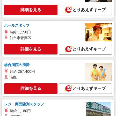
給(規定有) お友達を紹介頂くと, インセンティブ支
詳細を見る
キープ
給(規定有) ゜・。○。・゜+゜・。○。・゜+゜
詳細を見る
とりあえずキープ
紹介予定派遣
株式会社シエロ
ホールスタッフ
携帯販売スタッフ【softbank】
時給 1,150円
月給231500円〜256500円（経験・能力によ
仙台市青葉区
る） ※上記金額に時間外手当/インセンティブが加
算・賞与あり・時間外手当あり（平均残業時間：
大分県大分市の家電量販店
詳細を見る
とりあえずキープ
10h/月）・地域手当/職能手当あり・Workstyle支
援金（4000円/月）あり・実績によりインセンティ
詳細を見る
キープ
ブあり ★交通費別途支給（規定あり） ゜+゜・。
総合病院の清掃
○。・゜+゜・。○。・゜+゜ 入社祝い金10万円支
給(規定有) お友達を紹介頂くと, インセンティブ支
月給 257,400円
派遣社員
給(規定有) ゜・。○。・゜+゜・。○。・゜+゜
株式会社シエロ
港区
【docomo】人気機種に詳しくなれる携帯販売
詳細を見る
とりあえずキープ
時給1200円〜1400円 ※給与幅は経験・スキル
による ※残業代支給 ★交通費別途支給（規定あ
り） ゜+゜・。○。・゜+゜・。○。・゜+゜ 入社
大分県大分市のdocomoショップ
祝い金10万円支給(規定有) お友達を紹介頂くと, イ
レジ・商品陳列スタッフ
ンセンティブ支給(規定有) ★月2回払い・週払い可
時給 1,180円
詳細を見る
キープ
能（規程有）★ ゜・。○。・゜+゜・。○。・゜