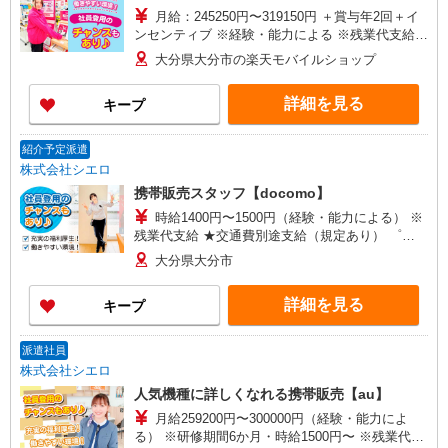
月給：245250円〜319150円 ＋賞与年2回＋イ
ンセンティブ ※経験・能力による ※残業代支給
★交通費別途支給（規定あり） ゜+゜・。○。・゜
大分県大分市の楽天モバイルショップ
+゜・。○。・゜+゜ 入社祝い金10万円支給(規定
有) お友達を紹介頂くと, インセンティブ支給(規定
詳細を見る
キープ
有) ゜・。○。・゜+゜・。○。・゜+゜
紹介予定派遣
株式会社シエロ
携帯販売スタッフ【docomo】
時給1400円〜1500円（経験・能力による） ※
残業代支給 ★交通費別途支給（規定あり） ゜
+゜・。○。・゜+゜・。○。・゜+゜ 入社祝い金10
大分県大分市
万円支給(規定有) お友達を紹介頂くと, インセンテ
ィブ支給(規定有) ★月2回払い・週払い可能（規程
詳細を見る
キープ
有）★ ゜・。○。・゜+゜・。○。・゜+゜
派遣社員
株式会社シエロ
人気機種に詳しくなれる携帯販売【au】
月給259200円〜300000円（経験・能力によ
る） ※研修期間6か月・時給1500円〜 ※残業代支