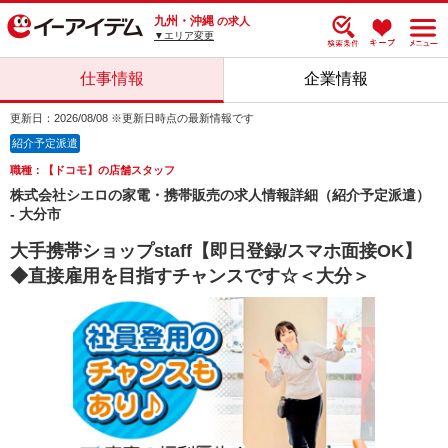
九州・沖縄
の求人
▼エリア変更
仕事情報
企業情報
更新日：2026/08/08 ※更新日時点の最新情報です
紹介予定派遣
職種：【ドコモ】の店舗スタッフ
株式会社シエロの家電・携帯販売の求人情報詳細（紹介予定派遣）
- 大分市
大手携帯ショップstaff【即日登録/スマホ面接OK】
◆直接雇用を目指すチャンスです☆＜大分＞