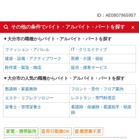
同じ特徴から求人を探す
未経験歓迎
ミドル（40代～）活躍中
ID：AE0807965957
英語が活かせる
ボーナス・賞与あり
その他の条件でバイト・アルバイト・パートを探す
日払い
車通勤OK
大分市の職種からバイト・アルバイト・パートを探す
交通費支給
社会保険あり
社員登用あり
ファッション・アパレル
IT・クリエイティブ
建築・設備・アクティブワーク
医療・介護・福祉
軽作業・製造・物流
販売・接客サービス
大分市の人気の職種からバイト・アルバイト・パートを探す
塾講師・家庭教師
フロント・受付・フロア案内
エステ・リフレクソロジー
レストラン・専門料理店
栄養士・管理栄養士
看護師・保健師・看護助手・助産
師
家電・携帯販売
即日勤務OK
履歴書不要