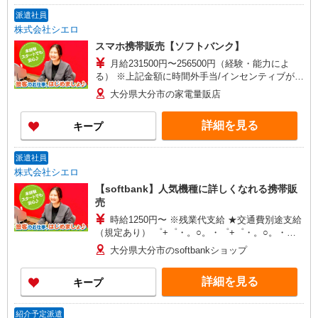
派遣社員
株式会社シエロ
スマホ携帯販売【ソフトバンク】
月給231500円〜256500円（経験・能力によ
る） ※上記金額に時間外手当/インセンティブが加
算・賞与あり・時間外手当あり（平均残業時間：
大分県大分市の家電量販店
10h/月）・地域手当/職能手当あり・Workstyle支
援金（4000円/月）あり・実績によりインセンティ
詳細を見る
キープ
ブあり ★交通費別途支給（規定あり） ゜+゜・。
○。・゜+゜・。○。・゜+゜ 入社祝い金10万円支
給(規定有) お友達を紹介頂くと, インセンティブ支
派遣社員
給(規定有) ゜・。○。・゜+゜・。○。・゜+゜
株式会社シエロ
【softbank】人気機種に詳しくなれる携帯販
売
時給1250円〜 ※残業代支給 ★交通費別途支給
（規定あり） ゜+゜・。○。・゜+゜・。○。・゜
+゜ 入社祝い金10万円支給(規定有) お友達を紹介
大分県大分市のsoftbankショップ
頂くと, インセンティブ支給(規定有) ★月2回払
い・週払い可能（規程有）★ ゜・。○。・゜
詳細を見る
キープ
+゜・。○。・゜+゜
紹介予定派遣