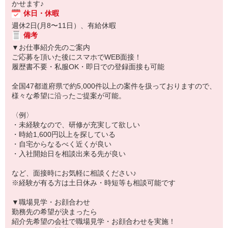
かせます♪
休日・休暇
週休2日(月8〜11日）、有給休暇
備考
▼お仕事紹介先のご案内
ご応募を頂いた後にスマホでWEB面接！
履歴書不要・私服OK・即日での登録面接も可能
全国47都道府県で約5,000件以上の案件を扱っておりますので、
様々な希望に沿ったご提案が可能。
〈例〉
・未経験なので、研修が充実して欲しい
・時給1,600円以上を探している
・自宅からなるべく近くが良い
・入社開始日を相談出来る先が良い
など、面接時にお気軽に相談ください♪
※経験が有る方は土日休み・時短等も相談可能です
▼職場見学・お顔合わせ
勤務先の希望が決まったら
紹介先希望の会社で職場見学・お顔合わせを実施！