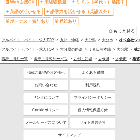
Web面接OK
未経験歓迎
ミドル（40代～）活躍中
英語が活かせる
語学力を活かせる（英語以外）
ボーナス・賞与あり
昇給あり
もっと見る
アルバイト・バイト・求人TOP
九州・沖縄
大分県
大分市
株式会社シ
アルバイト・バイト・求人TOP
大分県の路線
ＪＲ日豊本線
大分駅
株
職種・条件一覧
販売・接客サービス
九州・沖縄
大分県
大分市
株式
掲載ご希望のお客様へ
よくある質問
お問い合わせ
利用規約
リンクについて
プライバシーポリシー
Cookieポリシー
個人情報保護方針
メールサービスについて
サイト運営会社
サイトマップ