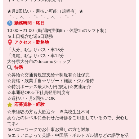
自宅に居ながらスマホでカンタン面接OK！
オンライン面談なのでスピード対応。
★月2回払い・週払い可能（規程有）★
即日登録もOK♪
゜・。○。・゜+゜・。○。・゜+゜
勤務時間・曜日
気になった方はお気軽にご相談ください！
10:00〜21:00（時間内実働8h・休憩1hのシフト制）
※土日祝含む週5日勤務
アクセス・勤務地
「大分」駅よりバス・車15分
「滝尾」駅よりバス・車12分
大分県大分市のdocomoショップ
待遇
☆昇給☆交通費規定支給☆制服有☆社保完
☆資格・残業手当☆リゾート施設・ジム優待
☆特別ボーナス最大5万円(規定)☆友達紹介
☆車通勤OK☆正社員登用制度有
☆週払い・月2回払いOK
応募資格・経験
☆未経験の方も大歓迎☆ ※高校生は不可
あなたのレベルに合わせた研修をご用意しているので、安心し
てネ♪
※ハローワークでお仕事お探しの方も対象
※エリアによって英語・中国語・ポルトガル語などの語学を活