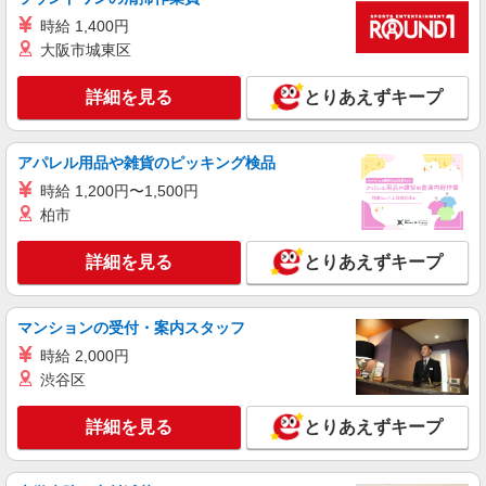
【楽天モバイル】人気機種に詳しくなれる携帯
時給 1,400円
販売
大阪市城東区
時給1200円〜 ※残業代支給 ★交通費別途支給
（規定あり） ゜+゜・。○。・゜+゜・。○。・゜
詳細を見る
とりあえずキープ
+゜ 入社祝い金10万円支給(規定有) お友達を紹介
大分県大分市の楽天モバイルショップ
頂くと, インセンティブ支給(規定有) ★月2回払
い・週払い可能（規程有）★ ゜・。○。・゜
アパレル用品や雑貨のピッキング検品
詳細を見る
キープ
+゜・。○。・゜+゜
時給 1,200円〜1,500円
紹介予定派遣
柏市
株式会社シエロ
【softbank】の携帯販売スタッフ
詳細を見る
とりあえずキープ
時給1250円〜 ※残業代支給 ★交通費別途支給
（規定あり） ゜+゜・。○。・゜+゜・。○。・゜
+゜ 入社祝い金10万円支給(規定有) お友達を紹介
マンションの受付・案内スタッフ
大分県大分市のsoftbankショップ
頂くと, インセンティブ支給(規定有) ★月2回払
時給 2,000円
い・週払い可能（規程有）★ ゜・。○。・゜
渋谷区
詳細を見る
キープ
+゜・。○。・゜+゜
詳細を見る
とりあえずキープ
紹介予定派遣
株式会社シエロ
スマホ携帯販売【ソフトバンク】