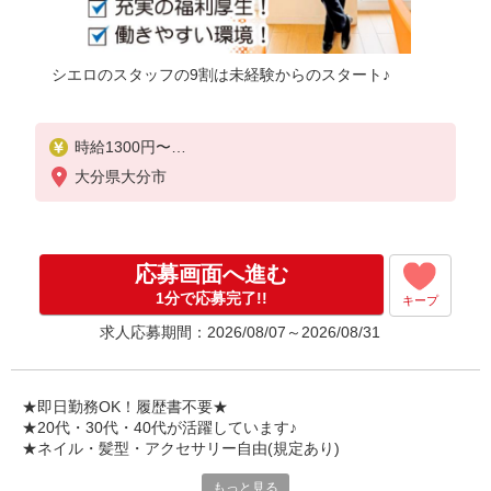
シエロのスタッフの9割は未経験からのスタート♪
時給1300円〜
※残業代支給
大分県大分市
★交通費別途支給（規定あり）
゜+゜・。○。・゜+゜・。○。・゜+゜
入社祝い金10万円支給(規定有)
応募画面へ進む
お友達を紹介頂くと,
1分で応募完了!!
キープ
インセンティブ支給(規定有)
求人応募期間：2026/08/07～2026/08/31
★月2回払い・週払い可能（規程有）★
゜・。○。・゜+゜・。○。・゜+゜
★即日勤務OK！履歴書不要★
★20代・30代・40代が活躍しています♪
★ネイル・髪型・アクセサリー自由(規定あり)
もっと見る
各キャリアの新機種が特別価格で購入OK！！