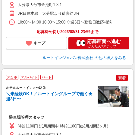
大分県大分市金池町1-3-1
JR日豊本線 大分駅より徒歩約3分
10:00〜14:00 10:00〜15:00 ◇週3日〜勤務日数応相談
応募締め切り2026/08/31 23:59まで
応募画面へ進む
キープ
かんたん3ステップ！
ルートインジャパン株式会社
の他の求人をみる
大分市
アルバイト
パート
新着
ホテルルートイン大分駅前
＼未経験OK！／ルートイングループで働く★
週3日〜
履
夫
り
駐車場管理スタッフ
副
資
時給1100円 試用期間中 時給1100円(試用期間2ヶ月)
大分県大分市金池町1-3-1