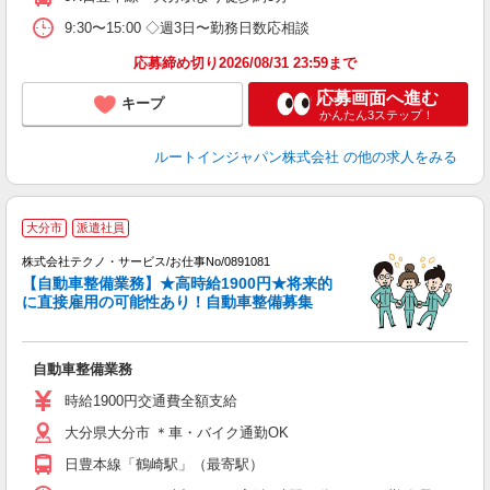
9:30〜15:00 ◇週3日〜勤務日数応相談
応募締め切り2026/08/31 23:59まで
応募画面へ進む
キープ
かんたん3ステップ！
ルートインジャパン株式会社
の他の求人をみる
大分市
派遣社員
株式会社テクノ・サービス/お仕事No/0891081
サ
【自動車整備業務】★高時給1900円★将来的
に直接雇用の可能性あり！自動車整備募集
は
自動車整備業務
履
ラ
時給1900円交通費全額支給
O
大分県大分市 ＊車・バイク通勤OK
日豊本線「鶴崎駅」（最寄駅）