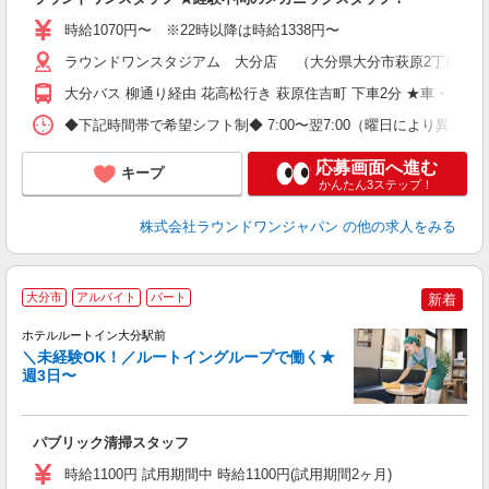
制
時給1070円〜 ※22時以降は時給1338円〜
ラウンドワンスタジアム 大分店 （大分県大分市萩原2丁目13-1
大分バス 柳通り経由 花高松行き 萩原住吉町 下車2分 ★車・バイ
◆下記時間帯で希望シフト制◆ 7:00〜翌7:00（曜日により異なる） 
応募画面へ進む
キープ
かんたん3ステップ！
株式会社ラウンドワンジャパン
の他の求人をみる
大分市
アルバイト
パート
新着
ホテルルートイン大分駅前
＼未経験OK！／ルートイングループで働く★
週3日〜
履
夫
り
パブリック清掃スタッフ
勤
度
時給1100円 試用期間中 時給1100円(試用期間2ヶ月)