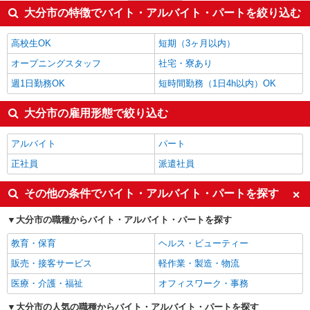
介護職・ヘルパー
1,304円
大分市の特徴でバイト・アルバイト・パートを絞り込む
栄養士・管理栄養士
1,300円
インストラクター
1,250円
高校生OK
短期（3ヶ月以内）
大分市の他の職種の平均時給を見る
オープニングスタッフ
社宅・寮あり
週1日勤務OK
短時間勤務（1日4h以内）OK
大分市の雇用形態で絞り込む
アルバイト
パート
正社員
派遣社員
その他の条件でバイト・アルバイト・パートを探す
大分市の職種からバイト・アルバイト・パートを探す
教育・保育
ヘルス・ビューティー
販売・接客サービス
軽作業・製造・物流
医療・介護・福祉
オフィスワーク・事務
大分市の人気の職種からバイト・アルバイト・パートを探す