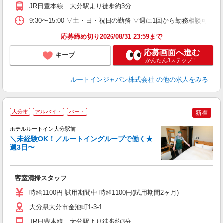
JR日豊本線 大分駅より徒歩約3分
9:30〜15:00 ▽土・日・祝日の勤務 ▽週に1回から勤務相談可
応募締め切り2026/08/31 23:59まで
応募画面へ進む
キープ
かんたん3ステップ！
ルートインジャパン株式会社
の他の求人をみる
大分市
アルバイト
パート
新着
ホテルルートイン大分駅前
＼未経験OK！／ルートイングループで働く★
週3日〜
履
迎
躍
客室清掃スタッフ
朝
通
時給1100円 試用期間中 時給1100円(試用期間2ヶ月)
り
大分県大分市金池町1-3-1
JR日豊本線 大分駅より徒歩約3分