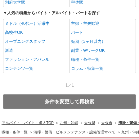
別府大学駅
宇佐駅
人気の特集からバイト・アルバイト・パートを探す
ミドル（40代～）活躍中
主婦・主夫歓迎
高校生OK
パート
オープニングスタッフ
短期（3ヶ月以内）
派遣
副業・WワークOK
ファッション・アパレル
職種・条件一覧
コンテンツ一覧
コラム・特集一覧
1／1
条件を変更して再検索
アルバイト・バイト・求人TOP
九州・沖縄
大分県
大分市
清掃・警備
職種・条件一覧
清掃・警備・ビルメンテナンス・設備管理すべて
九州・沖