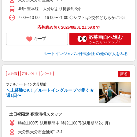
JR日豊本線 大分駅より徒歩約3分
7:00〜10:00 16:00〜21:00 ◇シフトは2交代どちらかに出勤
応募締め切り2026/08/31 23:59まで
応募画面へ進む
キープ
かんたん3ステップ！
ルートインジャパン株式会社
の他の求人をみる
大分市
アルバイト
パート
新着
ホテルルートイン大分駅前
＼未経験OK！／ルートイングループで働く★
週1日〜
履
迎
躍
土日祝限定 客室清掃スタッフ
昼
費
時給1100円 試用期間中 時給1100円(試用期間2ヶ月)
大分県大分市金池町1-3-1