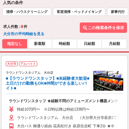
人気の条件
清掃・ハウスクリーニング
客室清掃・ベッドメイキング
家事代行
求人件数 :
8
件
この検索条件を保存
大分市の平均時給を見る
指定なし
新着順
時給順
日給順
月給順
■
大分市
アルバイト
レ
ラウンドワンスタジアム 大分店
■【ラウンドワンスタッフ】■未経験者大歓迎■
ナ
土日だけの勤務もOK■仲間ができる楽しいバ
大
イト■
K
車
ラウンドワンスタッフ ★経験不問のアミューズメント機器メンテナン
制
時給1070円〜 ※22時以降は時給1338円〜
ラウンドワンスタジアム 大分店 （大分県大分市萩原2丁目13-1
大分バス 柳通り経由 花高松行き 萩原住吉町 下車2分 ★車・バイ