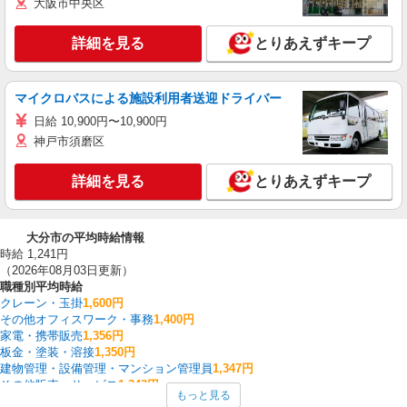
大阪市中央区
詳細を見る
とりあえずキープ
マイクロバスによる施設利用者送迎ドライバー
日給 10,900円〜10,900円
神戸市須磨区
詳細を見る
とりあえずキープ
大分市の平均時給情報
時給 1,241円
（2026年08月03日更新）
職種別平均時給
クレーン・玉掛
1,600円
その他オフィスワーク・事務
1,400円
家電・携帯販売
1,356円
板金・塗装・溶接
1,350円
建物管理・設備管理・マンション管理員
1,347円
その他販売・サービス
1,343円
もっと見る
量販店・大型SC・百貨店
1,338円