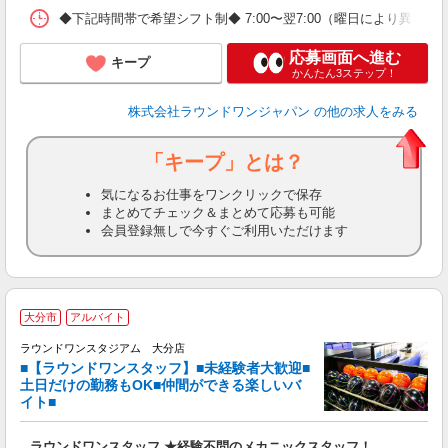
◆下記時間帯で希望シフト制◆ 7:00〜翌7:00（曜日により異なる） 
応募画面へ進む
キープ
かんたん3ステップ！
株式会社ラウンドワンジャパン
の他の求人をみる
「キープ」とは？
気になるお仕事をワンクリックで保存
まとめてチェック＆まとめて応募も可能
会員登録無しで今すぐご利用いただけます
■
大分市
アルバイト
レ
ラウンドワンスタジアム 大分店
■【ラウンドワンスタッフ】■未経験者大歓迎■
ナ
土日だけの勤務もOK■仲間ができる楽しいバ
大
イト■
K
車
ラウンドワンスタッフ ★経験不問のメカニックスタッフ！