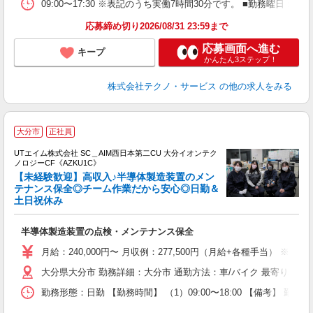
09:00〜17:30 ※表記のうち実働7時間30分です。 ■勤務曜
応募締め切り2026/08/31 23:59まで
応募画面へ進む
キープ
かんたん3ステップ！
株式会社テクノ・サービス
の他の求人をみる
大分市
正社員
UTエイム株式会社 SC＿AIM西日本第二CU 大分イオンテク
ノロジーCF《AZKU1C》
【未経験歓迎】高収入♪半導体製造装置のメン
テナンス保全◎チーム作業だから安心◎日勤＆
土日祝休み
る
入
半導体製造装置の点検・メンテナンス保全
場
タ
月給：240,000円〜 月収例：277,500円（月給+各種手当） ※法定外
休
大分県大分市 勤務詳細：大分市 通勤方法：車/バイク 最寄り駅：
場
通
勤務形態：日勤 【勤務時間】 （1）09:00〜18:00 【備考】 
り