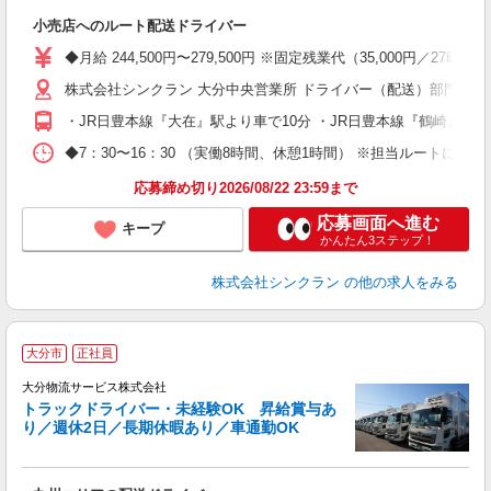
万
小売店へのルート配送ドライバー
入
第
◆月給 244,500円〜279,500円 ※固定残業代（35,00
り
株式会社シンクラン 大分中央営業所 ドライバー（配送）部門 ・大
あ
・JR日豊本線『大在』駅より車で10分 ・JR日豊本線『鶴崎』駅よ
◆7：30〜16：30 （実働8時間、休憩1時間） ※担当ルートに
応募締め切り2026/08/22 23:59まで
応募画面へ進む
キープ
かんたん3ステップ！
株式会社シンクラン
の他の求人をみる
大分市
正社員
環
大分物流サービス株式会社
職
トラックドライバー・未経験OK 昇給賞与あ
入
り／週休2日／長期休暇あり／車通勤OK
格
～
あ