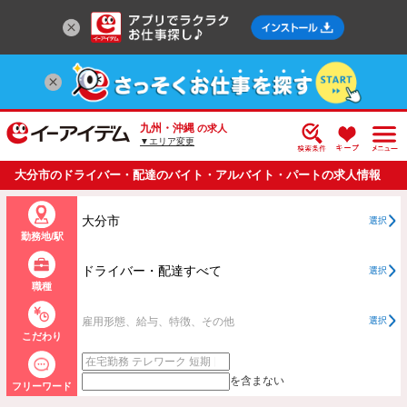
九州・沖縄
の求人
▼エリア変更
大分市のドライバー・配達のバイト・アルバイト・パートの求人情報
一覧
大分市
選択
勤務地/駅
ドライバー・配達すべて
選択
職種
雇用形態、給与、特徴、その他
選択
こだわり
を含まない
フリーワード