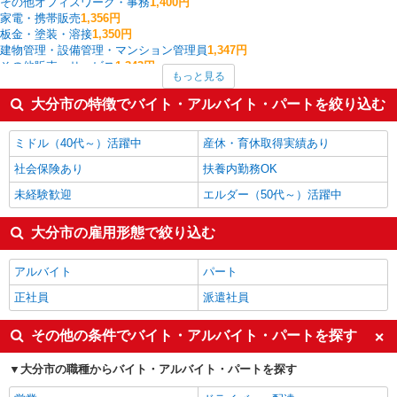
その他オフィスワーク・事務
1,400円
家電・携帯販売
1,356円
板金・塗装・溶接
1,350円
建物管理・設備管理・マンション管理員
1,347円
その他販売・サービス
1,343円
もっと見る
量販店・大型SC・百貨店
1,338円
介護職・ヘルパー
1,304円
大分市の特徴でバイト・アルバイト・パートを絞り込む
栄養士・管理栄養士
1,300円
インストラクター
1,250円
ミドル（40代～）活躍中
産休・育休取得実績あり
大分市の他の職種の平均時給を見る
社会保険あり
扶養内勤務OK
未経験歓迎
エルダー（50代～）活躍中
大分市の雇用形態で絞り込む
アルバイト
パート
正社員
派遣社員
その他の条件でバイト・アルバイト・パートを探す
大分市の職種からバイト・アルバイト・パートを探す