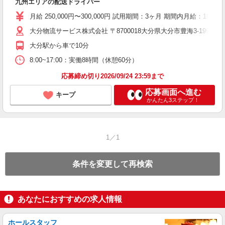
九州エリアの配送ドライバー
0
月給 250,000円〜300,000円 試用期間：3ヶ月 期間内月給：18万円
あ
大分物流サービス株式会社 〒8700018大分県大分市豊海3-1994-19
大分駅から車で10分
8:00~17:00：実働8時間（休憩60分）
応募締め切り2026/09/24 23:59まで
応募画面へ進む
キープ
かんたん3ステップ！
1／1
条件を変更して再検索
あなたにおすすめの求人情報
ホールスタッフ