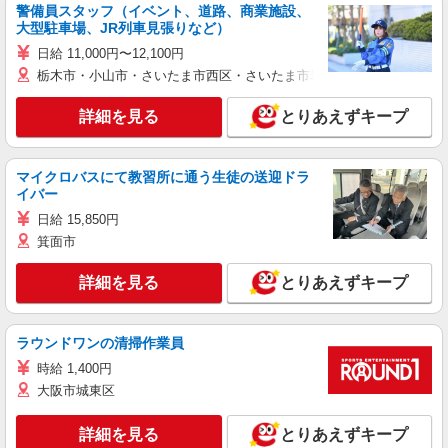
警備員スタッフ（イベント、道路、商業施設、
大型駐車場、JR列車見張りなど）
日給 11,000円〜12,100円
栃木市・小山市・さいたま市西区・さいたま市岩槻区・久喜市・蓮田
詳細を見る
とりあえずキープ
マイクロバスにて教習所に通う生徒の送迎ドラ
イバー
日給 15,850円
箕面市
詳細を見る
とりあえずキープ
ラウンドワンの清掃作業員
時給 1,400円
大阪市城東区
詳細を見る
とりあえずキープ