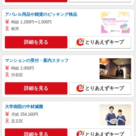
アパレル用品や雑貨のピッキング検品
時給 1,200円〜1,500円
柏市
詳細を見る
とりあえずキープ
マンションの受付・案内スタッフ
時給 2,000円
渋谷区
詳細を見る
とりあえずキープ
大学病院の中材滅菌
月給 254,160円
足立区
詳細を見る
とりあえずキープ