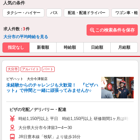
人気の条件
タクシー・ハイヤー
バス
配送・配達ドライバー
ワゴン車・軽
求人件数 :
3
件
この検索条件を保存
大分市の平均時給を見る
指定なし
新着順
時給順
日給順
月給順
大分市
アルバイト
パート
ピザハット 大分今津留店
未経験からのチャレンジも大歓迎！ 『ピザハ
ット』で仲間と一緒に頑張ってみませんか♪
続
ピザの宅配／デリバリー・配達
未
ア
時給1,150円以上 平日 時給1,150円以上 研修期間1ヶ月は時給103
短
大分県大分市今津留3ー4ー30
会
JR日豊本線「牧駅」より徒歩16分