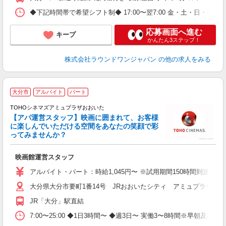
◆下記時間帯で希望シフト制◆ 17:00〜翌7:00 金・土・日
応募画面へ進む
キープ
かんたん3ステップ！
株式会社ラウンドワンジャパン
の他の求人をみる
大分市
アルバイト
パート
TOHOシネマズアミュプラザおおいた
【アパ運営スタッフ】映画に囲まれて、お客様
ま
に楽しんでいただける空間をあなたの笑顔で彩
未
ってみませんか？
K
映画館運営スタッフ
アルバイト・パート：時給1,045円〜 ※試用期間150時間到達月までは
大分県大分市要町1番14号 JRおおいたシティ アミュプラザお
JR「大分」駅直結
7:00〜25:00 ◆1日3時間〜 ◆週3日〜 実働3〜8時間※早朝及び23