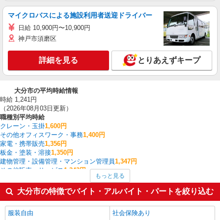
マイクロバスによる施設利用者送迎ドライバー
日給 10,900円〜10,900円
神戸市須磨区
詳細を見る
とりあえずキープ
大分市の平均時給情報
時給 1,241円
（2026年08月03日更新）
職種別平均時給
クレーン・玉掛
1,600円
その他オフィスワーク・事務
1,400円
家電・携帯販売
1,356円
板金・塗装・溶接
1,350円
建物管理・設備管理・マンション管理員
1,347円
その他販売・サービス
1,343円
もっと見る
量販店・大型SC・百貨店
1,338円
介護職・ヘルパー
1,304円
大分市の特徴でバイト・アルバイト・パートを絞り込む
栄養士・管理栄養士
1,300円
インストラクター
1,250円
服装自由
社会保険あり
大分市の他の職種の平均時給を見る