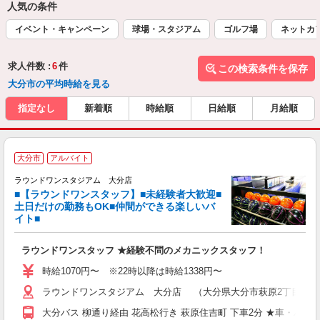
人気の条件
イベント・キャンペーン
球場・スタジアム
ゴルフ場
ネットカ
求人件数 :
6
件
この検索条件を保存
大分市の平均時給を見る
指定なし
新着順
時給順
日給順
月給順
■
大分市
アルバイト
レ
ラウンドワンスタジアム 大分店
■【ラウンドワンスタッフ】■未経験者大歓迎■
ナ
土日だけの勤務もOK■仲間ができる楽しいバ
大
イト■
K
車
ラウンドワンスタッフ ★経験不問のメカニックスタッフ！
制
時給1070円〜 ※22時以降は時給1338円〜
ラウンドワンスタジアム 大分店 （大分県大分市萩原2丁目13-1
大分バス 柳通り経由 花高松行き 萩原住吉町 下車2分 ★車・バイ