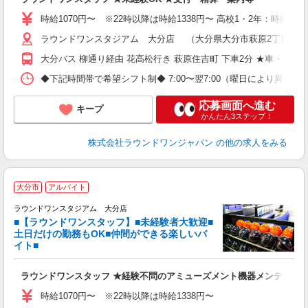
禁
服
時給1070円〜 ※22時以降は時給1338円〜 高校1・2年：時給103
ラウンドワンスタジアム 大分店 （大分県大分市萩原2丁目13-1
大分バス 柳通り経由 花高松行き 萩原住吉町 下車2分 ★車・バイ
◆下記時間帯で希望シフト制◆ 7:00〜翌7:00（曜日により異なる） 
応募画面へ進む
キープ
かんたん3ステップ！
株式会社ラウンドワンジャパン
の他の求人をみる
■
大分市
アルバイト
レ
ラウンドワンスタジアム 大分店
■【ラウンドワンスタッフ】■未経験者大歓迎■
ナ
土日だけの勤務もOK■仲間ができる楽しいバ
大
イト■
K
車
ラウンドワンスタッフ ★経験不問のアミューズメント機器メンテナン
制
時給1070円〜 ※22時以降は時給1338円〜