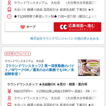
ラウンドワンスタジアム 大分店 （大分県大分市萩原2丁目13-1
大分バス 柳通り経由 花高松行き 萩原住吉町 下車2分 ★車・バイ
◆下記時間帯で希望シフト制◆ 7:00〜翌7:00（曜日により異なる） 
応募画面へ進む
キープ
かんたん3ステップ！
株式会社ラウンドワンジャパン
の他の求人をみる
大分市
アルバイト
ラウンドワンスタジアム 大分店
【ラウンドワンスタッフ】夜〜深夜勤務のバイ
や
ト／WワークOK／週末のみの勤務でもOK／未
経験歓迎！
柔
大
ラウンドワンスタッフ ★未経験OK ★受付・精算・案内等
車
時給1070円〜 ※22時以降は時給1338円〜 高校1・2年：時給103
ラウンドワンスタジアム 大分店 （大分県大分市萩原2丁目13-1
大分バス 柳通り経由 花高松行き 萩原住吉町 下車2分 ★車・バイ