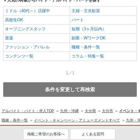
人気の特集からバイト・アルバイト・パートを探す
ミドル（40代～）活躍中
主婦・主夫歓迎
高校生OK
パート
オープニングスタッフ
短期（3ヶ月以内）
派遣
副業・WワークOK
ファッション・アパレル
職種・条件一覧
コンテンツ一覧
コラム・特集一覧
1／1
条件を変更して再検索
アルバイト・バイト・求人TOP
九州・沖縄
大分県
大分市
イベント・
職種・条件一覧
イベント・キャンペーン・アミューズメントすべて
九州・
掲載ご希望のお客様へ
よくある質問