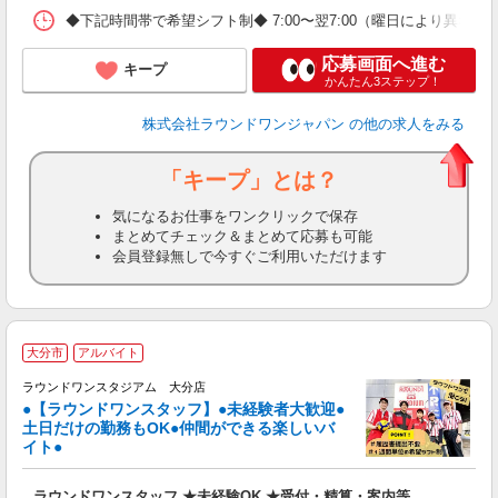
◆下記時間帯で希望シフト制◆ 7:00〜翌7:00（曜日により異なる） 
応募画面へ進む
キープ
かんたん3ステップ！
株式会社ラウンドワンジャパン
の他の求人をみる
「キープ」とは？
気になるお仕事をワンクリックで保存
まとめてチェック＆まとめて応募も可能
会員登録無しで今すぐご利用いただけます
■
大分市
アルバイト
レ
ラウンドワンスタジアム 大分店
●【ラウンドワンスタッフ】●未経験者大歓迎●
土日だけの勤務もOK●仲間ができる楽しいバ
は
イト●
高
～
ラウンドワンスタッフ ★未経験OK ★受付・精算・案内等