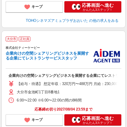
応募画面へ進む
キープ
かんたん3ステップ！
TOHOシネマズアミュプラザおおいた
の他の求人をみる
■
大分市
正社員
株式会社ティーケーピー
新
企業向けの空間シェアリングビジネスを展開す
る企業にてレストランサービススタッフ
へ
企業向けの空間シェアリングビジネスを展開する企業にてレストランサ
【給与・待遇】 想定年収：320万円〜488万円 月給：230,000円〜
大分市金池町1丁目8番地1
6:00〜22:00 ※6:00〜22:00の間の8時間
応募締め切り2027/08/04 23:59まで
応募画面へ進む
キープ
かんたん3ステップ！