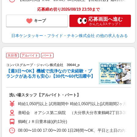
応募締め切り2026/08/19 23:59まで
応募画面へ進む
キープ
かんたん3ステップ！
日本ケンタッキー・フライド・チキン株式会社
の他の求人をみる
大分市
アルバイト
パート
コンパスグループ・ジャパン株式会社 39644_p
く
【週3日〜OK】機械で洗浄なので未経験・ブ
ランクがある方も安心♪【30代〜60代活躍中】
大
洗い場スタッフ【アルバイト・パート】
入
歓
時給1,050円以上 試用期間中 時給1,050円以上(試用期間2ヶ月
～
善昭会 オアシス第二病院 （大分県大分市東鶴崎2丁目3-30）
用
2
鶴崎(ＪＲ日豊本線)(約13分)
車
08:00〜10:00 17:00〜20:00 1日2時間〜OK、平日と土日の内