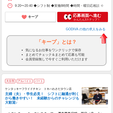
9:20〜20:40 ◆シフト制 ◆実働8時間 ◆時間・曜日応相談
応募画面へ進む
キープ
かんたん3ステップ！
GODIVA
の他の求人をみる
「キープ」とは？
気になるお仕事をワンクリックで保存
まとめてチェック＆まとめて応募も可能
会員登録無しで今すぐご利用いただけます
大分市
アルバイト
パート
ケンタッキーフライドチキン トキハわさだタウン店
主婦（夫）・学生必見！ シフトに融通が利く
から働きやすい！ 未経験からのチャレンジも
大歓迎♪
見