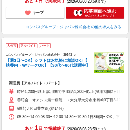
1
あと
日
で掲載終了
(2026/08/08 23:59まで)
応募画面へ進む
キープ
かんたん3ステップ！
コンパスグループ・ジャパン株式会社
の他の求人をみる
大分市
アルバイト
パート
コンパスグループ・ジャパン株式会社 39643_p
く
【週3日〜OK】シフトはお気軽に相談OK♪【
扶養内・WワークOK】【30代〜60代活躍中】
大
調理員【アルバイト・パート】
入
歓
時給1,200円以上 試用期間中 時給1,200円以上(試用期間2ヶ月
～
善昭会 オアシス第一病院 （大分県大分市東鶴崎3丁目3-19）
用
O
鶴崎(ＪＲ日豊本線)(約14分)
朝
K
05:30〜14:00 08:30〜12:00 14:30〜19:30 1日3時間〜
1
あと
日
で掲載終了
(2026/08/08 23:59まで)