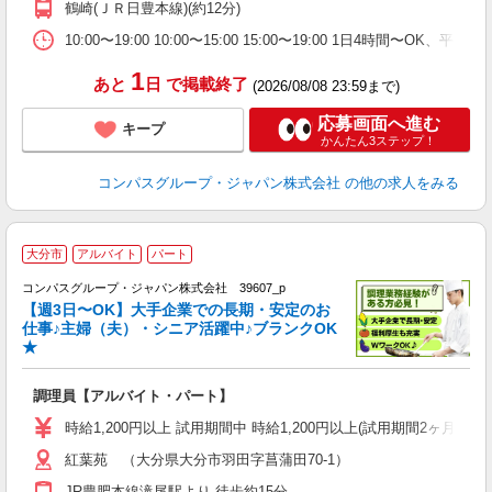
鶴崎(ＪＲ日豊本線)(約12分)
内
業
10:00〜19:00 10:00〜15:00 15:00〜19:00 1日4時間〜
1
あと
日
で掲載終了
(2026/08/08 23:59まで)
応募画面へ進む
キープ
かんたん3ステップ！
コンパスグループ・ジャパン株式会社
の他の求人をみる
大分市
アルバイト
パート
コンパスグループ・ジャパン株式会社 39607_p
く
【週3日〜OK】大手企業での長期・安定のお
仕事♪主婦（夫）・シニア活躍中♪ブランクOK
★
大
調理員【アルバイト・パート】
入
歓
時給1,200円以上 試用期間中 時給1,200円以上(試用期間2ヶ月
～
紅葉苑 （大分県大分市羽田字菖蒲田70-1）
用
O
JR豊肥本線滝尾駅より 徒歩約15分