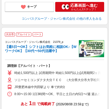
応募画面へ進む
キープ
かんたん3ステップ！
コンパスグループ・ジャパン株式会社
の他の求人をみる
大分市
アルバイト
パート
コンパスグループ・ジャパン株式会社 21379_p
く
【週5日〜OK】シフトはお気軽に相談OK♪【W
ワークOK】【30代〜50代活躍中】
大
調理師【アルバイト・パート】
入
歓
時給1,500円以上 試用期間中 時給1,500円以上(試用期間2ヶ月
～
ソニーセミコンダクタ大分ＴＥＣ （大分県大分市大字松岡3500
用
勤
JR豊肥本線中判田駅より 車で約8分
夜
補
8:00〜15:00 1日3時間〜OK、平日と土日の内5日〜/週 週あたり
1
あと
日
で掲載終了
(2026/08/08 23:59まで)