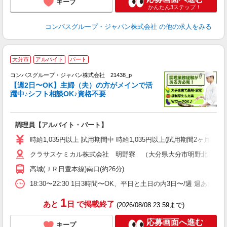
キープ
かんたん3ステップ！
コンパスグループ・ジャパン株式会社
の他の求人をみる
大分市
アルバイト
パート
コンパスグループ・ジャパン株式会社 21438_p
く
【週2日〜OK】主婦（夫）の方がメインで活
躍中♪シフト相談OK♪資格不要
大
調理員【アルバイト・パート】
入
歓
時給1,035円以上 試用期間中 時給1,035円以上(試用期間2ヶ月
～
クラサスケミカル株式会社 明野寮 （大分県大分市明野北1丁目6-
用
内
高城(ＪＲ日豊本線)南口(約26分)
ワ
18:30〜22:30 1日3時間〜OK、平日と土日の内3日〜/週 週あた
1
あと
日
で掲載終了
(2026/08/08 23:59まで)
応募画面へ進む
キープ