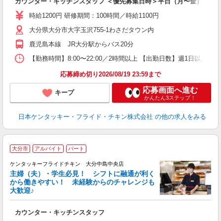
カウンター・キッチンスタッフ ＜優先募集日時＞平日（月〜金） 17:00〜
未
～
時給1200円 研修期間：100時間／時給1100円
1
大分県大分市大字玉沢755-1わさだタウン内
業
ま
鹿児島本線 JR大分駅からバス20分
【勤務時間】8:00〜22:00／2時間以上 【出勤日数】週1日以
応募締め切り2026/08/19 23:59まで
応募画面へ進む
キープ
かんたん3ステップ！
日本ケンタッキー・フライド・チキン株式会社
の他の求人をみる
大分市
アルバイト
パート
ケンタッキーフライドチキン 大分中島中央店
主婦（夫）・学生必見！ シフトに融通が利く
から働きやすい！ 未経験からのチャレンジも
大歓迎♪
見
カウンター・キッチンスタッフ
未