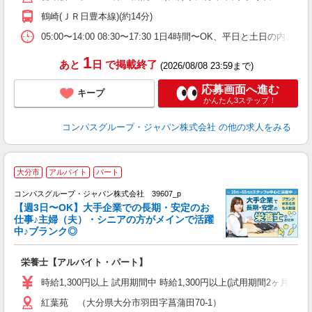
O
鶴崎(ＪＲ日豊本線)(約14分)
朝
ま
05:00〜14:00 08:30〜17:30 1日4時間〜OK、平日と土日の内
1
あと
日
で掲載終了
(2026/08/08 23:59まで)
応募画面へ進む
キープ
かんたん3ステップ！
コンパスグループ・ジャパン株式会社
の他の求人をみる
大分市
アルバイト
パート
コンパスグループ・ジャパン株式会社 39607_p
く
【週3日〜OK】大手企業での長期・安定のお
仕事♪主婦（夫）・シニアの方がメインで活躍
中♪ブランク◎
大
栄養士【アルバイト・パート】
入
歓
時給1,300円以上 試用期間中 時給1,300円以上(試用期間2ヶ月
～
紅葉苑 （大分県大分市羽田字菖蒲田70-1）
用