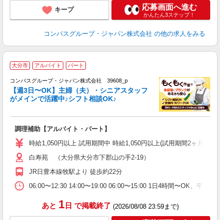
応募画面へ進む
キープ
かんたん3ステップ！
コンパスグループ・ジャパン株式会社
の他の求人をみる
大分市
アルバイト
パート
コンパスグループ・ジャパン株式会社 39608_p
く
【週3日〜OK】主婦（夫）・シニアスタッフ
がメインで活躍中♪シフト相談OK♪
大
調理補助【アルバイト・パート】
入
歓
時給1,050円以上 試用期間中 時給1,050円以上(試用期間2ヶ月
～
白寿苑 （大分県大分市下郡山の手2-19）
用
2
JR日豊本線牧駅より 徒歩約22分
内
W
06:00〜12:30 14:00〜19:00 06:00〜15:00 1日4時間〜
1
あと
日
で掲載終了
(2026/08/08 23:59まで)