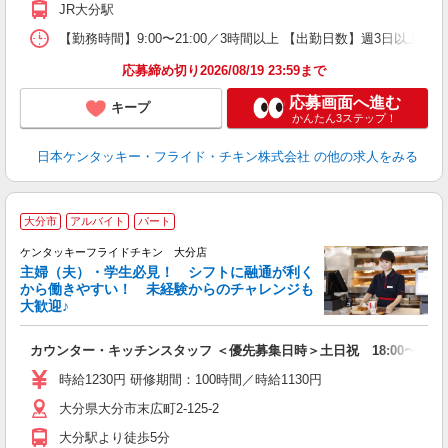
JR大分駅
【勤務時間】9:00〜21:00／3時間以上 【出勤日数】週3日以
応募締め切り2026/08/19 23:59まで
応募画面へ進む
キープ
かんたん3ステップ！
日本ケンタッキー・フライド・チキン株式会社
の他の求人をみる
大分市
アルバイト
パート
ケンタッキーフライドチキン 大分店
主婦（夫）・学生必見！ シフトに融通が利く
から働きやすい！ 未経験からのチャレンジも
大歓迎♪
見
カウンター・キッチンスタッフ ＜優先募集日時＞土日祝 18:00〜23:0
未
～
時給1230円 研修期間：100時間／時給1130円
2
大分県大分市末広町2-125-2
ル
補
大分駅より徒歩5分