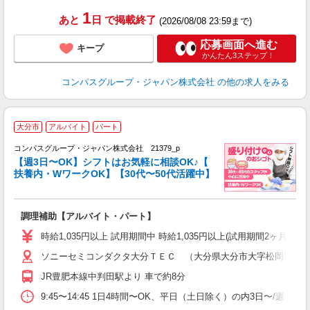
1
あと
日
で掲載終了
(2026/08/08 23:59まで)
応募画面へ進む
キープ
かんたん3ステップ！
コンパスグループ・ジャパン株式会社
の他の求人をみる
大分市
アルバイト
パート
コンパスグループ・ジャパン株式会社 21379_p
く
【週3日〜OK】シフトはお気軽に相談OK♪【
扶養内・WワークOK】【30代〜50代活躍中】
大
調理補助【アルバイト・パート】
入
歓
時給1,035円以上 試用期間中 時給1,035円以上(試用期間2ヶ月
～
ソニーセミコンダクタ大分ＴＥＣ （大分県大分市大字松岡3500
用
務
JR豊肥本線中判田駅より 車で約8分
副
9:45〜14:45 1日4時間〜OK、平日（土日除く）の内3日〜/週 