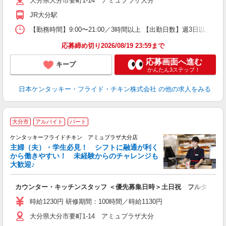
大分県大分市要町1-14 アミュプラザ大分
ル
補
JR大分駅
【勤務時間】9:00〜21:00／3時間以上 【出勤日数】週3日以
応募締め切り2026/08/19 23:59まで
応募画面へ進む
キープ
かんたん3ステップ！
日本ケンタッキー・フライド・チキン株式会社
の他の求人をみる
大分市
アルバイト
パート
ケンタッキーフライドチキン アミュプラザ大分店
主婦（夫）・学生必見！ シフトに融通が利く
から働きやすい！ 未経験からのチャレンジも
大歓迎♪
見
カウンター・キッチンスタッフ ＜優先募集日時＞土日祝 フルタイム
未
～
時給1230円 研修期間：100時間／時給1130円
2
大分県大分市要町1-14 アミュプラザ大分
ル
補