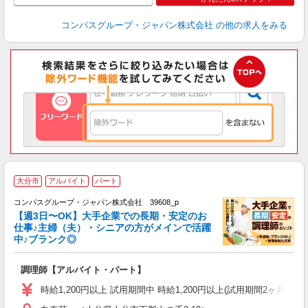
コンパスグループ・ジャパン株式会社
の他の求人をみる
大分市
アルバイト
パート
コンパスグループ・ジャパン株式会社 39608_p
く
【週3日〜OK】大手企業での長期・安定のお
仕事♪主婦（夫）・シニアの方がメインで活躍
中♪ブランク◎
大
調理師【アルバイト・パート】
入
歓
時給1,200円以上 試用期間中 時給1,200円以上(試用期間2ヶ月
～