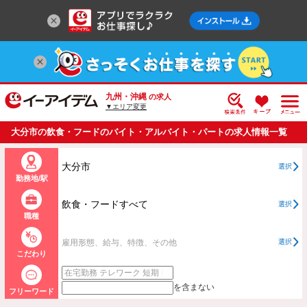
九州・沖縄
の求人
▼エリア変更
大分市の飲食・フードのバイト・アルバイト・パートの求人情報一覧
大分市
選択
勤務地/駅
飲食・フードすべて
選択
職種
雇用形態、給与、特徴、その他
選択
こだわり
を含まない
フリーワード