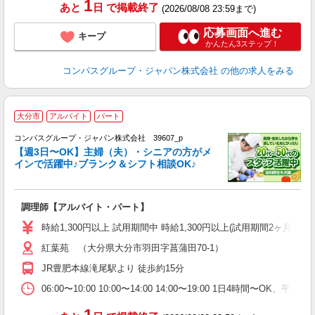
1
あと
日
で掲載終了
(2026/08/08 23:59まで)
応募画面へ進む
キープ
かんたん3ステップ！
コンパスグループ・ジャパン株式会社
の他の求人をみる
大分市
アルバイト
パート
コンパスグループ・ジャパン株式会社 39607_p
く
【週3日〜OK】主婦（夫）・シニアの方がメ
インで活躍中♪ブランク＆シフト相談OK♪
大
調理師【アルバイト・パート】
入
歓
時給1,300円以上 試用期間中 時給1,300円以上(試用期間2ヶ月
～
紅葉苑 （大分県大分市羽田字菖蒲田70-1）
用
O
JR豊肥本線滝尾駅より 徒歩約15分
朝
ま
06:00〜10:00 10:00〜14:00 14:00〜19:00 1日4時間〜