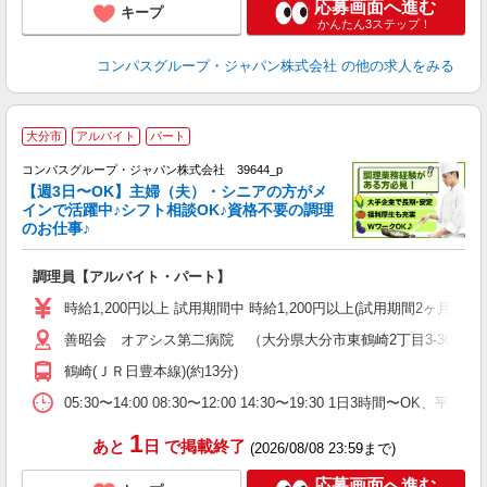
応募画面へ進む
キープ
かんたん3ステップ！
コンパスグループ・ジャパン株式会社
の他の求人をみる
大分市
アルバイト
パート
コンパスグループ・ジャパン株式会社 39644_p
く
【週3日〜OK】主婦（夫）・シニアの方がメ
インで活躍中♪シフト相談OK♪資格不要の調理
のお仕事♪
大
調理員【アルバイト・パート】
入
歓
時給1,200円以上 試用期間中 時給1,200円以上(試用期間2ヶ月
～
善昭会 オアシス第二病院 （大分県大分市東鶴崎2丁目3-30）
用
O
鶴崎(ＪＲ日豊本線)(約13分)
朝
K
05:30〜14:00 08:30〜12:00 14:30〜19:30 1日3時間〜
1
あと
日
で掲載終了
(2026/08/08 23:59まで)
応募画面へ進む