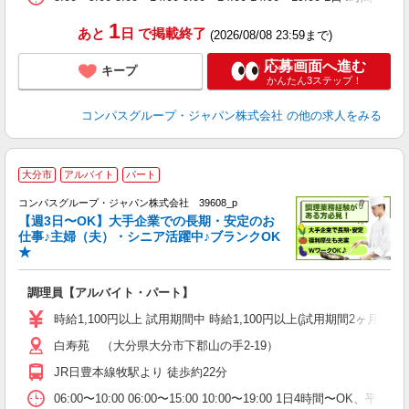
1
あと
日
で掲載終了
(2026/08/08 23:59まで)
応募画面へ進む
キープ
かんたん3ステップ！
コンパスグループ・ジャパン株式会社
の他の求人をみる
大分市
アルバイト
パート
コンパスグループ・ジャパン株式会社 39608_p
く
【週3日〜OK】大手企業での長期・安定のお
仕事♪主婦（夫）・シニア活躍中♪ブランクOK
★
大
調理員【アルバイト・パート】
入
歓
時給1,100円以上 試用期間中 時給1,100円以上(試用期間2ヶ月
～
白寿苑 （大分県大分市下郡山の手2-19）
用
O
JR日豊本線牧駅より 徒歩約22分
朝
K
06:00〜10:00 06:00〜15:00 10:00〜19:00 1日4時間〜