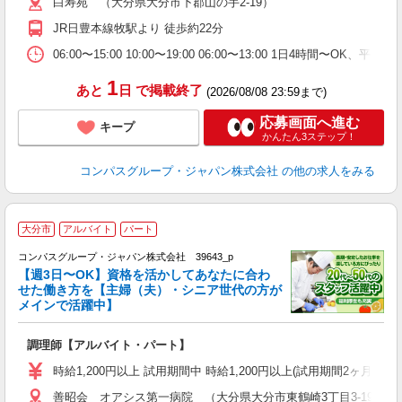
白寿苑 （大分県大分市下郡山の手2-19）
用
O
JR日豊本線牧駅より 徒歩約22分
朝
ま
06:00〜15:00 10:00〜19:00 06:00〜13:00 1日4時間〜
1
あと
日
で掲載終了
(2026/08/08 23:59まで)
応募画面へ進む
キープ
かんたん3ステップ！
コンパスグループ・ジャパン株式会社
の他の求人をみる
大分市
アルバイト
パート
コンパスグループ・ジャパン株式会社 39643_p
く
【週3日〜OK】資格を活かしてあなたに合わ
せた働き方を【主婦（夫）・シニア世代の方が
メインで活躍中】
大
調理師【アルバイト・パート】
入
歓
時給1,200円以上 試用期間中 時給1,200円以上(試用期間2ヶ月
～
善昭会 オアシス第一病院 （大分県大分市東鶴崎3丁目3-19）
用