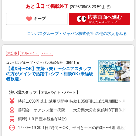
1
あと
日
で掲載終了
(2026/08/08 23:59まで)
応募画面へ進む
キープ
かんたん3ステップ！
コンパスグループ・ジャパン株式会社
の他の求人をみる
大分市
アルバイト
パート
コンパスグループ・ジャパン株式会社 39643_p
く
【週3日〜OK】主婦（夫）〜シニアスタッフ
の方がメインで活躍中♪シフト相談OK♪未経験
者歓迎♪
大
洗い場スタッフ【アルバイト・パート】
入
歓
時給1,050円以上 試用期間中 時給1,050円以上(試用期間2ヶ月
～
善昭会 オアシス第一病院 （大分県大分市東鶴崎3丁目3-19）
用
2
鶴崎(ＪＲ日豊本線)(約14分)
O
17:00〜19:30 1日2時間〜OK、平日と土日の内3日〜/週 週あた