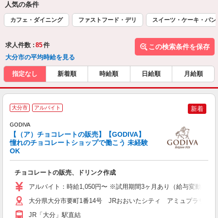
人気の条件
カフェ・ダイニング
ファストフード・デリ
スイーツ・ケーキ・パン
求人件数 :
85
件
この検索条件を保存
大分市の平均時給を見る
指定なし
新着順
時給順
日給順
月給順
-
大分市
アルバイト
新着
GODIVA
【（ア）チョコレートの販売】【GODIVA】
未
憧れのチョコレートショップで働こう 未経験
選
OK
チョコレートの販売、ドリンク作成
アルバイト：時給1,050円〜 ※試用期間3ヶ月あり（給与変動なし
大分県大分市要町1番14号 JRおおいたシティ アミュプラザお
JR「大分」駅直結