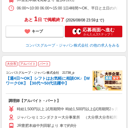
朝
K
06:00〜10:00 06:00〜15:00 1日4時間〜OK、平日と土日の内
1
あと
日
で掲載終了
(2026/08/08 23:59まで)
応募画面へ進む
キープ
かんたん3ステップ！
コンパスグループ・ジャパン株式会社
の他の求人をみる
大分市
アルバイト
パート
コンパスグループ・ジャパン株式会社 21738_p
く
【週4日〜OK】シフトはお気軽に相談OK♪【W
ワークOK】【30代〜50代活躍中】
大
調理師【アルバイト・パート】
入
歓
時給1,500円以上 試用期間中 時給1,500円以上(試用期間2ヶ月
～
ジャパンセミコンダクター大分事業所 （大分県大分市松岡3500
用
勤
JR豊肥本線中判田駅より 車で約8分
O