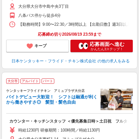
2
大分県大分市中島中央3丁目
ル
補
八条バス停から徒歩4分
【勤務時間】9:00〜22:30／3時間以上 【出勤日数】週3日以
応募締め切り2026/08/19 23:59まで
応募画面へ進む
キープ
かんたん3ステップ！
日本ケンタッキー・フライド・チキン株式会社
の他の求人をみる
大分市
アルバイト
パート
ケンタッキーフライドチキン アミュプラザ大分店
バイトデビュー大歓迎！ シフトは融通が利く
から働きやすさ◎ 髪型・髪色自由
立
カウンター・キッチンスタッフ ＜優先募集日時＞土日祝 フルタイム
未
～
時給1230円 研修期間：100時間／時給1130円
2