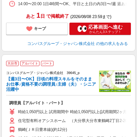
業
14:00〜20:00 1日4時間〜OK、平日と土日の内3日〜/週 週あた
1
あと
日
で掲載終了
(2026/08/08 23:59まで)
応募画面へ進む
キープ
かんたん3ステップ！
コンパスグループ・ジャパン株式会社
の他の求人をみる
大分市
アルバイト
パート
コンパスグループ・ジャパン株式会社 39645_p
く
【週3日〜OK】日頃の料理スキルをそのまま
お仕事♪資格不要の調理員♪主婦（夫）・シニア
活躍中
大
調理員【アルバイト・パート】
入
歓
時給1,050円以上 試用期間中 時給1,050円以上(試用期間2ヶ月
～
住宅型有料オアシスホーム （大分県大分市東鶴崎2丁目2-20）
用
～
鶴崎(ＪＲ日豊本線)(約12分)
務