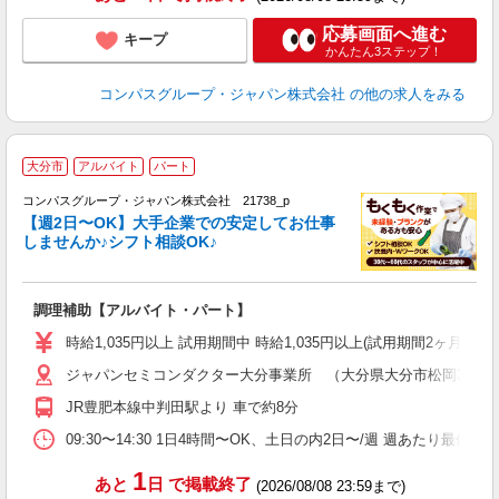
応募画面へ進む
キープ
かんたん3ステップ！
コンパスグループ・ジャパン株式会社
の他の求人をみる
大分市
アルバイト
パート
コンパスグループ・ジャパン株式会社 21738_p
く
【週2日〜OK】大手企業での安定してお仕事
しませんか♪シフト相談OK♪
大
調理補助【アルバイト・パート】
入
歓
時給1,035円以上 試用期間中 時給1,035円以上(試用期間2ヶ月
～
ジャパンセミコンダクター大分事業所 （大分県大分市松岡3500
用
務
JR豊肥本線中判田駅より 車で約8分
K
な
09:30〜14:30 1日4時間〜OK、土日の内2日〜/週 週あたり最低勤
1
あと
日
で掲載終了
(2026/08/08 23:59まで)