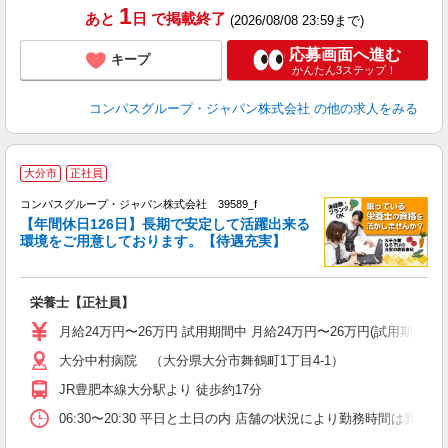
1
あと
日
で掲載終了
(2026/08/08 23:59まで)
応募画面へ進む
キープ
かんたん3ステップ！
コンパスグループ・ジャパン株式会社
の他の求人をみる
大分市
正社員
コンパスグループ・ジャパン株式会社 39589_f
【年間休日126日】長期で安定して活躍出来る
環境をご用意しております。【待遇充実】
栄養士【正社員】
入
卒
月給24万円〜26万円 試用期間中 月給24万円〜26万円(試用期
ミ
大分中村病院 （大分県大分市舞鶴町1丁目4-1）
あ
休
JR豊肥本線大分駅より 徒歩約17分
K
06:30〜20:30 平日と土日の内 店舗の状況により勤務時間は異なり