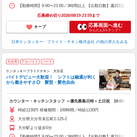
【勤務時間】9:00〜23:00／3時間以上 【出勤日数】週2日以
応募締め切り2026/08/19 23:59まで
応募画面へ進む
キープ
かんたん3ステップ！
日本ケンタッキー・フライド・チキン株式会社
の他の求人をみる
大分市
アルバイト
パート
ケンタッキーフライドチキン 大分店
バイトデビュー大歓迎！ シフトは融通が利く
から働きやすさ◎ 髪型・髪色自由
立
カウンター・キッチンスタッフ ＜優先募集日時＞土日祝 18:00〜23:0
未
～
時給1230円 研修期間：100時間／時給1130円
2
大分県大分市末広町2-125-2
ル
補
大分駅より徒歩5分
【勤務時間】9:00〜23:00／3時間以上 【出勤日数】週2日以