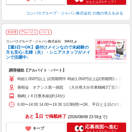
かんたん3ステップ！
コンパスグループ・ジャパン株式会社
の他の求人をみる
大分市
アルバイト
パート
コンパスグループ・ジャパン株式会社 39643_p
く
【週3日〜OK】盛付けメインなので未経験の
方も安心♪主婦（夫）・シニアスタッフがメイ
ンで活躍中♪
大
調理補助【アルバイト・パート】
入
歓
時給1,050円以上 試用期間中 時給1,050円以上(試用期間2ヶ月
～
善昭会 オアシス第一病院 （大分県大分市東鶴崎3丁目3-19）
用
2
鶴崎(ＪＲ日豊本線)(約14分)
内
副
6:00〜14:00 14:00〜19:30 1日3時間〜OK、平日と土日の内3
1
あと
日
で掲載終了
(2026/08/08 23:59まで)
応募画面へ進む
キープ
かんたん3ステップ！