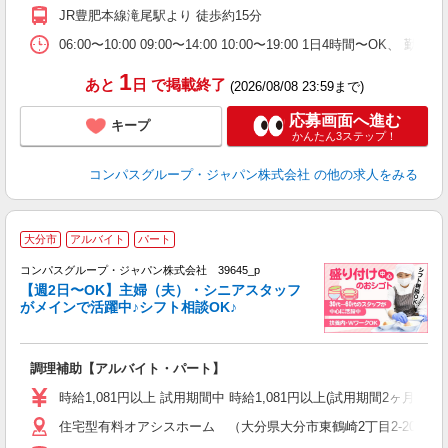
2
JR豊肥本線滝尾駅より 徒歩約15分
内
W
06:00〜10:00 09:00〜14:00 10:00〜19:00 1日4時
1
あと
日
で掲載終了
(2026/08/08 23:59まで)
応募画面へ進む
キープ
かんたん3ステップ！
コンパスグループ・ジャパン株式会社
の他の求人をみる
大分市
アルバイト
パート
コンパスグループ・ジャパン株式会社 39645_p
く
【週2日〜OK】主婦（夫）・シニアスタッフ
がメインで活躍中♪シフト相談OK♪
大
調理補助【アルバイト・パート】
入
歓
時給1,081円以上 試用期間中 時給1,081円以上(試用期間2ヶ月
～
住宅型有料オアシスホーム （大分県大分市東鶴崎2丁目2-20）
用
2