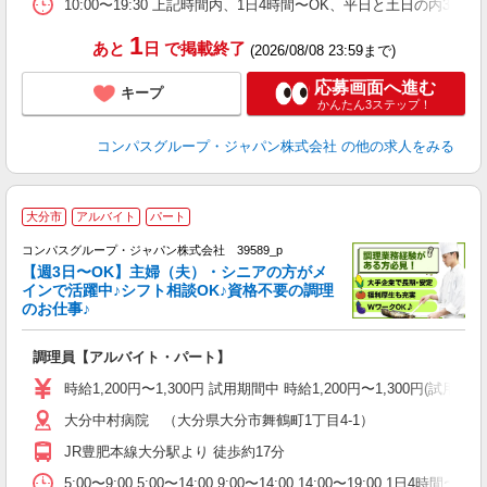
業
10:00〜19:30 上記時間内、1日4時間〜OK、平日と土日の内3日
1
あと
日
で掲載終了
(2026/08/08 23:59まで)
応募画面へ進む
キープ
かんたん3ステップ！
コンパスグループ・ジャパン株式会社
の他の求人をみる
大分市
アルバイト
パート
コンパスグループ・ジャパン株式会社 39589_p
く
【週3日〜OK】主婦（夫）・シニアの方がメ
インで活躍中♪シフト相談OK♪資格不要の調理
のお仕事♪
大
調理員【アルバイト・パート】
入
歓
時給1,200円〜1,300円 試用期間中 時給1,200円〜1,300円
～
大分中村病院 （大分県大分市舞鶴町1丁目4-1）
用
O
JR豊肥本線大分駅より 徒歩約17分
朝
ま
5:00〜9:00 5:00〜14:00 9:00〜14:00 14:00〜19:00