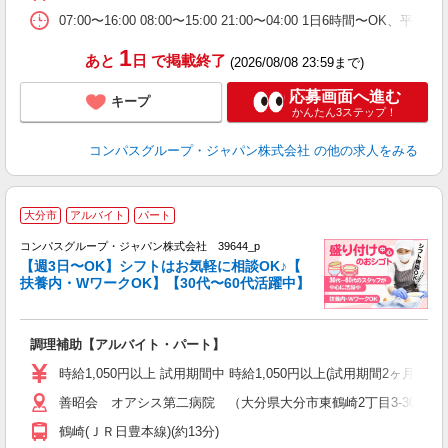
07:00〜16:00 08:00〜15:00 21:00〜04:00 1日6時間〜
1
あと
日
で掲載終了
(2026/08/08 23:59まで)
応募画面へ進む
キープ
かんたん3ステップ！
コンパスグループ・ジャパン株式会社
の他の求人をみる
大分市
アルバイト
パート
コンパスグループ・ジャパン株式会社 39644_p
く
【週3日〜OK】シフトはお気軽に相談OK♪【
扶養内・WワークOK】【30代〜60代活躍中】
大
調理補助【アルバイト・パート】
入
歓
時給1,050円以上 試用期間中 時給1,050円以上(試用期間2ヶ月
～
善昭会 オアシス第二病院 （大分県大分市東鶴崎2丁目3-30）
用
2
鶴崎(ＪＲ日豊本線)(約13分)
内