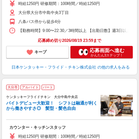
～
時給1250円 研修期間：100時間／時給1250円
2
大分県大分市中島中央3丁目
ル
補
八条バス停から徒歩4分
【勤務時間】9:00〜22:30／3時間以上 【出勤日数】週3日以
応募締め切り2026/08/19 23:59まで
応募画面へ進む
キープ
かんたん3ステップ！
日本ケンタッキー・フライド・チキン株式会社
の他の求人をみる
大分市
アルバイト
パート
ケンタッキーフライドチキン 大分中島中央店
バイトデビュー大歓迎！ シフトは融通が利く
から働きやすさ◎ 髪型・髪色自由
立
カウンター・キッチンスタッフ
未
～
時給1250円 研修期間：100時間／時給1250円