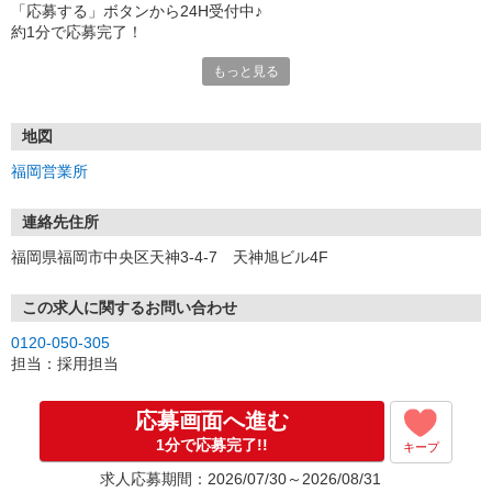
「応募する」ボタンから24H受付中♪
約1分で応募完了！
もっと見る
■電話応募の場合
電話応募も歓迎！（受付:10:00〜20:00）
土日祝も受付中♪
地図
【選考フロー】
福岡営業所
①応募から3営業日を目安に、メールorお電話でご連絡します。
②面接日時を決定！「0120」から始まる電話番号からご連絡します
★スマホでWEB面接（LINEなど）・出張面接・事務所面接と選べま
連絡先住所
す
福岡県福岡市中央区天神3-4-7 天神旭ビル4F
③面接実施（履歴書不要）
④勤務開始（スタート日は応相談）
※ご希望があれば、職場見学の調整もOKです！
この求人に関するお問い合わせ
0120-050-305
お気軽にご応募ください♪
担当：採用担当
応募画面へ進む
1分で応募完了!!
キープ
求人応募期間：2026/07/30～2026/08/31