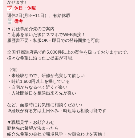
かせます♪
休日・休暇
週休2日(月8〜11日）、有給休暇
備考
▼お仕事紹介先のご案内
ご応募を頂いた後にスマホでWEB面接！
履歴書不要・私服OK・即日での登録面接も可能
全国47都道府県で約5,000件以上の案件を扱っておりますので、
様々な希望に沿ったご提案が可能。
〈例〉
・未経験なので、研修が充実して欲しい
・時給1,600円以上を探している
・自宅からなるべく近くが良い
・入社開始日を相談出来る先が良い
など、面接時にお気軽に相談ください♪
※経験が有る方は土日休み・時短等も相談可能です
▼職場見学・お顔合わせ
勤務先の希望が決まったら
紹介先希望の会社で職場見学・お顔合わせを実施！