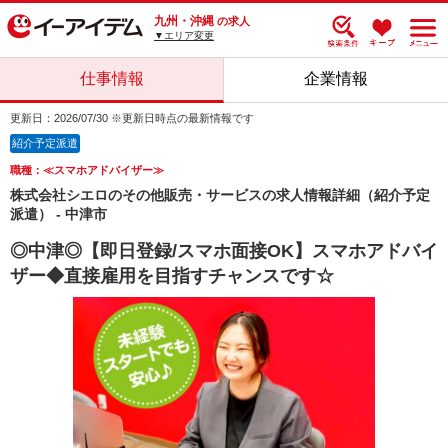
九州・沖縄
の求人
▼エリア変更
仕事情報
企業情報
更新日：2026/07/30 ※更新日時点の最新情報です
紹介予定派遣
職種：≪スマホアドバイザー≫
株式会社シエロのその他販売・サービスの求人情報詳細（紹介予定
派遣） - 中津市
◎中津◎【即日登録/スマホ面接OK】スマホアドバイ
ザー◆直接雇用を目指すチャンスです☆