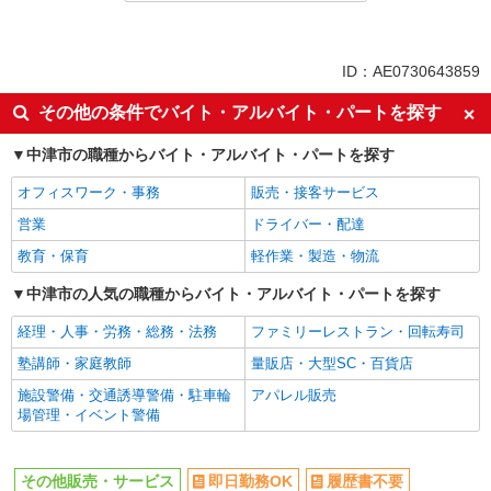
未経験歓迎
ミドル（40代～）活躍中
英語が活かせる
ボーナス・賞与あり
ID：AE0730643859
日払い
車通勤OK
その他の条件でバイト・アルバイト・パートを探す
交通費支給
社会保険あり
中津市の職種からバイト・アルバイト・パートを探す
社員登用あり
オフィスワーク・事務
販売・接客サービス
営業
ドライバー・配達
教育・保育
軽作業・製造・物流
中津市の人気の職種からバイト・アルバイト・パートを探す
経理・人事・労務・総務・法務
ファミリーレストラン・回転寿司
塾講師・家庭教師
量販店・大型SC・百貨店
施設警備・交通誘導警備・駐車輪
アパレル販売
場管理・イベント警備
その他販売・サービス
即日勤務OK
履歴書不要