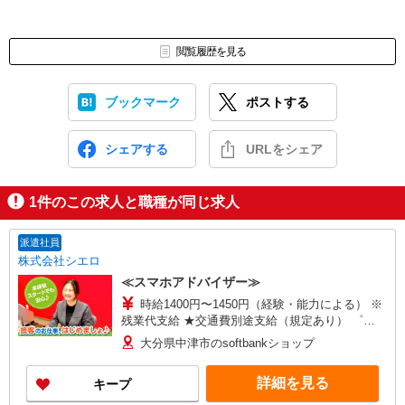
閲覧履歴を見る
ブックマーク
ポストする
シェアする
URLをシェア
1
件のこの求人と職種が同じ求人
派遣社員
株式会社シエロ
≪スマホアドバイザー≫
時給1400円〜1450円（経験・能力による） ※
残業代支給 ★交通費別途支給（規定あり） ゜
+゜・。○。・゜+゜・。○。・゜+゜ 入社祝い金10
大分県中津市のsoftbankショップ
万円支給(規定有) お友達を紹介頂くと, インセンテ
ィブ支給(規定有) ★月2回払い・週払い可能（規程
詳細を見る
キープ
有）★ ゜・。○。・゜+゜・。○。・゜+゜