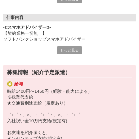
何でも聞きやすい雰囲気の職場環境です。
お互いに教え合ったり、フォローしあったりする
優しい人間関係がある場所ばかり！
仕事内容
皆で一緒にステップアップしましょう♪
≪スマホアドバイザー≫
【契約業務一切無！】
【選べるお仕事いろいろ】
ソフトバンクショップスマホアドバイザー
￣￣￣￣￣￣￣￣￣￣￣
（クルー補助業務・データ移行説明・スマホ教室の講師等）
▼オフィスワーク
もっと見る
※未経験大歓迎、幅広い年齢層活躍！
事務、経理、データ入力、コールセンター、受付
▼工場・製造・軽作業系
機械/食品製造・梱包・仕分け・加工・組立・検査
▼美容系
募集情報（紹介予定派遣）
眉毛サロンのアイブロウ・ネイリスト・エステ
▼営業・販売
給与
法人営業・アパレル販売・個別指導塾・人材紹介
時給1400円〜1450円（経験・能力による）
▼人気案件も多数♪
※残業代支給
短期・期間限定・オープニング・官公庁案件
★交通費別途支給（規定あり）
上場/優良/大手企業など
゜+゜・。○。・゜+゜・。○。・゜+゜
【スマホ面接実施中】
入社祝い金10万円支給(規定有)
￣￣￣￣￣￣￣￣￣
自宅に居ながらスマホでカンタン面接OK！
お友達を紹介頂くと,
オンライン面談なのでスピード対応。
インセンティブ支給(規定有)