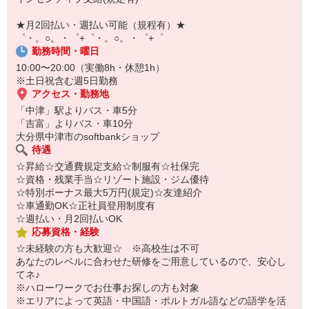
即日登録もOK♪
★月2回払い・週払い可能（規程有）★
気になった方はお気軽にご相談ください！
゜・。○。・゜+゜・。○。・゜+゜
勤務時間・曜日
10:00〜20:00（実働8h・休憩1h）
※土日祝含む週5日勤務
アクセス・勤務地
「中津」駅よりバス・車5分
「吉富」よりバス・車10分
大分県中津市のsoftbankショップ
待遇
☆昇給☆交通費規定支給☆制服有☆社保完
☆資格・残業手当☆リゾート施設・ジム優待
☆特別ボーナス最大5万円(規定)☆友達紹介
☆車通勤OK☆正社員登用制度有
☆週払い・月2回払いOK
応募資格・経験
☆未経験の方も大歓迎☆ ※高校生は不可
あなたのレベルに合わせた研修をご用意しているので、安心し
てネ♪
※ハローワークでお仕事お探しの方も対象
※エリアによって英語・中国語・ポルトガル語などの語学を活