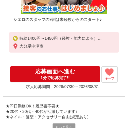
シエロのスタッフの9割は未経験からのスタート♪
時給1400円〜1450円（経験・能力による）
※残業代支給
大分県中津市
★交通費別途支給（規定あり）
゜+゜・。○。・゜+゜・。○。・゜+゜
入社祝い金10万円支給(規定有)
応募画面へ進む
お友達を紹介頂くと,
1分で応募完了!!
キープ
インセンティブ支給(規定有)
求人応募期間：2026/07/30～2026/08/31
★月2回払い・週払い可能（規程有）★
゜・。○。・゜+゜・。○。・゜+゜
★即日勤務OK！履歴書不要★
★20代・30代・40代が活躍しています♪
★ネイル・髪型・アクセサリー自由(規定あり)
もっと見る
シエロのご紹介するお店は、