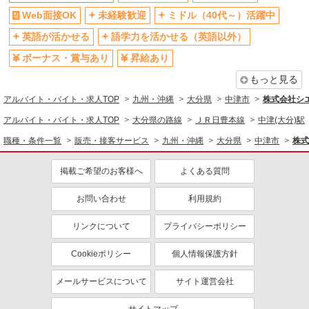
Web面接OK
未経験歓迎
ミドル（40代～）活躍中
英語が活かせる
語学力を活かせる（英語以外）
ボーナス・賞与あり
昇給あり
もっと見る
アルバイト・バイト・求人TOP
九州・沖縄
大分県
中津市
株式会社シ
アルバイト・バイト・求人TOP
大分県の路線
ＪＲ日豊本線
中津(大分)駅
職種・条件一覧
販売・接客サービス
九州・沖縄
大分県
中津市
株式
掲載ご希望のお客様へ
よくある質問
お問い合わせ
利用規約
リンクについて
プライバシーポリシー
Cookieポリシー
個人情報保護方針
メールサービスについて
サイト運営会社