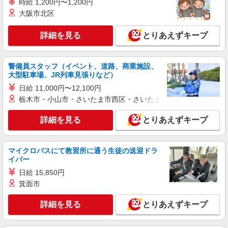
時給 1,200円〜1,200円
大阪市北区
詳細を見る
とりあえずキープ
警備員スタッフ（イベント、道路、商業施設、
大型駐車場、JR列車見張りなど）
日給 11,000円〜12,100円
栃木市・小山市・さいたま市西区・さいたま市岩槻区・久喜市・
詳細を見る
とりあえずキープ
マイクロバスにて教習所に通う生徒の送迎ドラ
イバー
日給 15,850円
箕面市
詳細を見る
とりあえずキープ