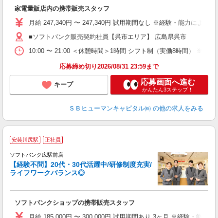
ン
家電量販店内の携帯販売スタッフ
月給 247,340円 〜 247,340円 試用期間なし ※経験・能力による 
■ソフトバンク販売契約社員【呉市エリア】 広島県呉市
10:00 〜 21:00 ＜休憩時間＞1時間 シフト制（実働8時間） 
応募締め切り2026/08/31 23:59まで
応募画面へ進む
キープ
かんたん3ステップ！
ＳＢヒューマンキャピタル㈱
の他の求人をみる
安芸川尻駅
正社員
ソフトバンク広駅前店
【経験不問】20代・30代活躍中/研修制度充実/
ライフワークバランス◎
援
ク
ソフトバンクショップの携帯販売スタッフ
月給 185,000円 〜 300,000円 試用期間あり 3ヶ月 ※経験・能力によ