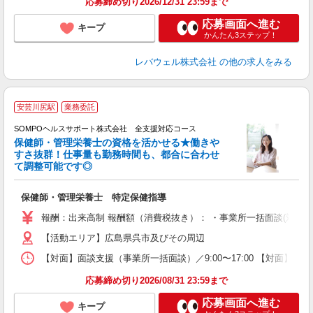
応募締め切り2026/12/31 23:59まで
応募画面へ進む
キープ
かんたん3ステップ！
レバウェル株式会社
の他の求人をみる
安芸川尻駅
業務委託
SOMPOヘルスサポート株式会社 全支援対応コース
保健師・管理栄養士の資格を活かせる★働きや
すさ抜群！仕事量も勤務時間も、都合に合わせ
て調整可能です◎
支
保健師・管理栄養士 特定保健指導
報酬：出来高制 報酬額（消費税抜き）： ・事業所一括面談(対面) 1日：
【活動エリア】広島県呉市及びその周辺
【対面】面談支援（事業所一括面談）／9:00〜17:00 【対面】面
応募締め切り2026/08/31 23:59まで
応募画面へ進む
キープ