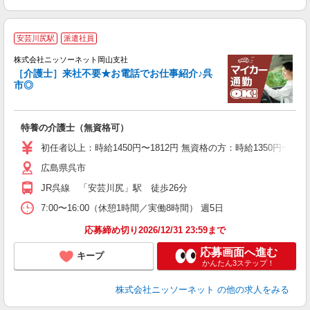
安芸川尻駅
派遣社員
株式会社ニッソーネット岡山支社
［介護士］来社不要★お電話でお仕事紹介♪呉
市◎
お
入
特養の介護士（無資格可）
車
初任者以上：時給1450円〜1812円 無資格の方：時給1350円〜168
広島県呉市
JR呉線 「安芸川尻」駅 徒歩26分
7:00〜16:00（休憩1時間／実働8時間） 週5日
応募締め切り2026/12/31 23:59まで
応募画面へ進む
キープ
かんたん3ステップ！
株式会社ニッソーネット
の他の求人をみる