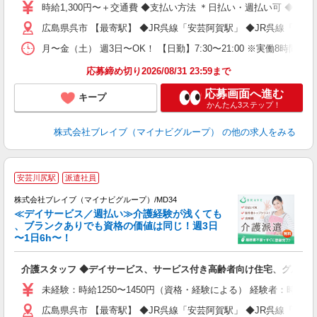
シ
時給1,300円〜＋交通費 ◆支払い方法 ＊日払い・週払い可 ◆交
広島県呉市 【最寄駅】 ◆JR呉線「安芸阿賀駅」 ◆JR呉線「安
月〜金（土） 週3日〜OK！ 【日勤】7:30〜21:00 ※実働8時間
応募締め切り2026/08/31 23:59まで
応募画面へ進む
キープ
かんたん3ステップ！
株式会社ブレイブ（マイナビグループ）
の他の求人をみる
安芸川尻駅
派遣社員
株式会社ブレイブ（マイナビグループ）/MD34
≪デイサービス／週払い≫介護経験が浅くても
、ブランクありでも資格の価値は同じ！週3日
〜1日6h〜！
ト
介護スタッフ ◆デイサービス、サービス付き高齢者向け住宅、グルー
入
ー
未経験：時給1250〜1450円（資格・経験による） 経験者：時給1
代
広島県呉市 【最寄駅】 ◆JR呉線「安芸阿賀駅」 ◆JR呉線「安
O