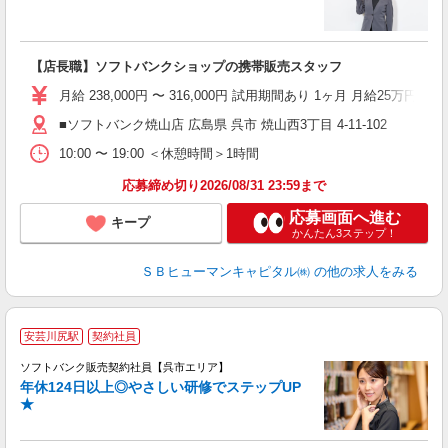
グ
【店長職】ソフトバンクショップの携帯販売スタッフ
社
月給 238,000円 〜 316,000円 試用期間あり 1ヶ月 月給25万円以
■ソフトバンク焼山店 広島県 呉市 焼山西3丁目 4‐11‐102
10:00 〜 19:00 ＜休憩時間＞1時間
応募締め切り2026/08/31 23:59まで
応募画面へ進む
キープ
かんたん3ステップ！
ＳＢヒューマンキャピタル㈱
の他の求人をみる
安芸川尻駅
契約社員
ソフトバンク販売契約社員【呉市エリア】
年休124日以上◎やさしい研修でステップUP
で
★
ボ