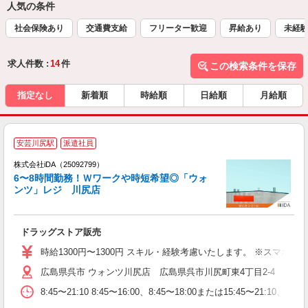
人気の条件
社会保険あり
交通費支給
フリーター歓迎
昇給あり
未経
求人件数 :
14
件
この検索条件を保存
指定なし
新着順
時給順
日給順
月給順
安芸川尻駅
派遣社員
株式会社iDA（25092799）
6〜8時間勤務！Ｗワークや時短希望◎「ウォ
ンツ」レジ 川尻店
た
ドラッグストア販売
入
交
時給1300円〜1300円 スキル・経験考慮いたします。 ※ス
友
広島県呉市 ウォンツ川尻店 広島県呉市川尻町東4丁目2-4 車・
主
6
8:45〜21:10 8:45〜16:00、8:45〜18:00または1
な