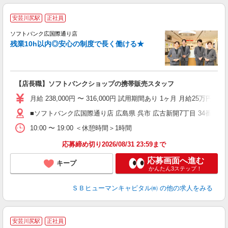
安芸川尻駅
正社員
ソフトバンク広国際通り店
残業10h以内◎安心の制度で長く働ける★
モ
グ
【店長職】ソフトバンクショップの携帯販売スタッフ
社
月給 238,000円 〜 316,000円 試用期間あり 1ヶ月 月給25万円以
■ソフトバンク広国際通り店 広島県 呉市 広古新開7丁目 34番2号
10:00 〜 19:00 ＜休憩時間＞1時間
応募締め切り2026/08/31 23:59まで
応募画面へ進む
キープ
かんたん3ステップ！
ＳＢヒューマンキャピタル㈱
の他の求人をみる
安芸川尻駅
正社員