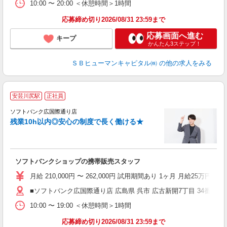
10:00 〜 20:00 ＜休憩時間＞1時間
応募締め切り2026/08/31 23:59まで
応募画面へ進む
キープ
かんたん3ステップ！
ＳＢヒューマンキャピタル㈱
の他の求人をみる
安芸川尻駅
正社員
ソフトバンク広国際通り店
残業10h以内◎安心の制度で長く働ける★
モ
グ
ソフトバンクショップの携帯販売スタッフ
社
月給 210,000円 〜 262,000円 試用期間あり 1ヶ月 月給25万円以
■ソフトバンク広国際通り店 広島県 呉市 広古新開7丁目 34番2号
10:00 〜 19:00 ＜休憩時間＞1時間
応募締め切り2026/08/31 23:59まで