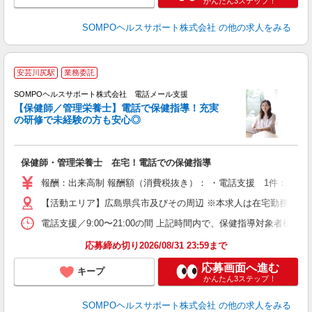
かんたん3ステップ！
SOMPOヘルスサポート株式会社
の他の求人をみる
安芸川尻駅
業務委託
SOMPOヘルスサポート株式会社 電話メール支援
【保健師／管理栄養士】電話で保健指導！充実
の研修で未経験の方も安心◎
支
保健師・管理栄養士 在宅！電話での保健指導
報酬：出来高制 報酬額（消費税抜き）： ・電話支援 1件：1,00
【活動エリア】広島県呉市及びその周辺 ※本求人は在宅勤務とな
電話支援／9:00〜21:00の間 上記時間内で、保健指導対象者様
応募締め切り2026/08/31 23:59まで
応募画面へ進む
キープ
かんたん3ステップ！
SOMPOヘルスサポート株式会社
の他の求人をみる