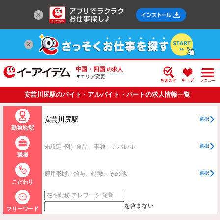
中国・四国
の求人
▼エリア変更
安芸川尻駅のバイト・アルバイト・パートの求人情報一覧
安芸川尻駅
選択
勤務地/駅
未設定
例）食品、事務、アパレル
選択
職種
雇用形態、給与、特徴、その他
選択
こだわり
を含まない
フリーワード