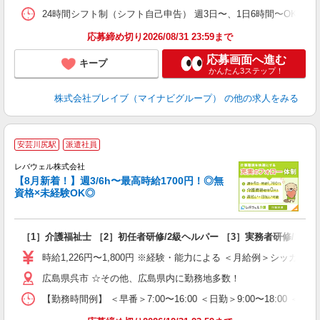
24時間シフト制（シフト自己申告） 週3日〜、1日6時間〜OK 【勤務
応募締め切り2026/08/31 23:59まで
応募画面へ進む
キープ
かんたん3ステップ！
株式会社ブレイブ（マイナビグループ）
の他の求人をみる
安芸川尻駅
派遣社員
レバウェル株式会社
【8月新着！】週3/6h〜最高時給1700円！◎無
資格×未経験OK◎
方
［1］介護福祉士 ［2］初任者研修/2級ヘルパー ［3］実務者研修/1級
未
ア
時給1,226円〜1,800円 ※経験・能力による ＜月給例＞シッカリ稼げる
扶
広島県呉市 ☆その他、広島県内に勤務地多数！
【勤務時間例】 ＜早番＞7:00〜16:00 ＜日勤＞9:00〜18:0