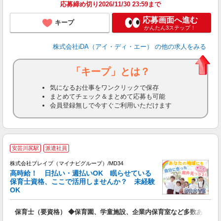
煙
応募締め切り2026/11/30 23:59まで
応募画面へ進む
キープ
かんたん3ステップ！
株式会社iDA（アイ・ディ・エー）
の他の求人をみる
「キープ」とは？
気になるお仕事をワンクリックで保存
まとめてチェック＆まとめて応募も可能
会員登録無しで今すぐご利用いただけます
安芸川尻駅
派遣社員
株式会社ブレイブ（マイナビグループ）/MD34
高時給！ 日払い・週払いOK 眠らせている
保育士資格、ここで活用しませんか？ 未経験
OK
■
N
保育士（要資格） ◆保育園、学童施設、企業内保育室など多数あり
フ