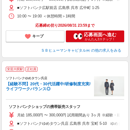
■ソフトバンク広駅前店 広島県 呉市 広中町 1‐25
10:00 〜 19:00 ＜休憩時間＞1時間
応募締め切り2026/08/31 23:59まで
応募画面へ進む
キープ
かんたん3ステップ！
ＳＢヒューマンキャピタル㈱
の他の求人をみる
安芸川尻駅
正社員
ソフトバンクゆめタウン呉店
【経験不問】20代・30代活躍中/研修制度充実/
ライフワークバランス◎
援
ク
ソフトバンクショップの携帯販売スタッフ
月給 185,000円 〜 300,000円 試用期間あり 3ヶ月 ※経験・能力によ
■ソフトバンクゆめタウン呉店 広島県 呉市 宝町 5‐10 ゆめタウ