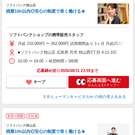
ソフトバンク焼山店
残業10h以内◎安心の制度で長く働ける★
モ
グ
ソフトバンクショップの携帯販売スタッフ
社
月給 210,000円 〜 262,000円 試用期間あり 1ヶ月 月給25万円以
■ソフトバンク焼山店 広島県 呉市 焼山西3丁目 4‐11‐102
10:00 〜 19:00 ＜休憩時間＞1時間
応募締め切り2026/08/31 23:59まで
応募画面へ進む
キープ
かんたん3ステップ！
ＳＢヒューマンキャピタル㈱
の他の求人をみる
安芸川尻駅
正社員
ソフトバンク焼山店
残業10h以内◎安心の制度で長く働ける★
モ