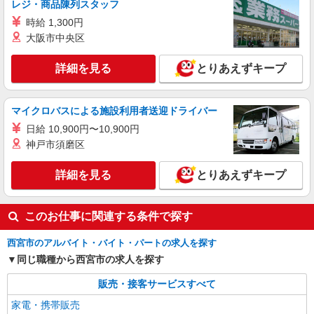
株式会社シエロ
レジ・商品陳列スタッフ
+゜・。○。・゜+゜
【au】の携帯販売スタッフ
時給 1,300円
時給1400円〜 ※残業代支給 ★交通費別途支給
大阪市中央区
（規定あり） ゜+゜・。○。・゜+゜・。○。・゜
+゜ 入社祝い金10万円支給(規定有) お友達を紹介
兵庫県西宮市のauショップ
詳細を見る
とりあえずキープ
頂くと, インセンティブ支給(規定有) ★月2回払
い・週払い可能（規程有）★ ゜・。○。・゜
詳細を見る
キープ
+゜・。○。・゜+゜
マイクロバスによる施設利用者送迎ドライバー
日給 10,900円〜10,900円
派遣社員
紹介予定派遣
株式会社シエロ
神戸市須磨区
【softbank】の携帯販売スタッフ
詳細を見る
とりあえずキープ
月給210000円〜 各種手当 家族手当（扶養家族
一人あたり5000円） 交通費全額支給（公共交通機
関のみ） ※マイカー通勤は月2万円までガソリン
兵庫県西宮市のsoftbankショップ
このお仕事に関連する条件で探す
代支給 資格手当（最大80000円） 住宅手当（最大
20000円） 業務手当（社内規程として支給） 慶弔
詳細を見る
キープ
手当育児支援手当（社内規定により支給） ※残業
西宮市のアルバイト・バイト・パートの求人を探す
代支給 ゜+゜・。○。・゜+゜・。○。・゜+゜ 入
同じ職種から西宮市の求人を探す
社祝い金10万円支給(規定有) お友達を紹介頂くと,
インセンティブ支給(規定有) ゜・。○。・゜
販売・接客サービスすべて
+゜・。○。・゜+゜
家電・携帯販売