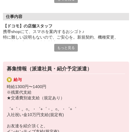
自分だけじゃなくって、
家族や友人にも適用されます！
仕事内容
さらに！各種リゾート施設やスポーツジムなどが
【ドコモ】の店舗スタッフ
特別割引価格でご利用可能☆
携帯shopにて、スマホを案内するおシゴト♪
お得に過ごしたいあなたの味方です♪
特に難しい説明もないので、ご安心を。新規契約、機種変更、
各種料金プランのご相談対応・ご提案などをお願いします。
【選べるお仕事いろいろ】
もっと見る
￣￣￣￣￣￣￣￣￣￣￣
初めての方でも安心♪
▼オフィスワーク
あなた専属のコーディネーターが親切・丁寧にフォローするので、
事務、経理、データ入力、コールセンター、受付
満足度◎
▼工場・製造・軽作業系
募集情報（派遣社員・紹介予定派遣）
機械/食品製造・梱包・仕分け・加工・組立・検査
■携帯やインターネット販売業務
▼美容系
給与
docomo(ドコモ)/au(エーユー)・KDDI/softbank(ソフトバンク)など
眉毛サロンのアイブロウ・ネイリスト・エステ
時給1300円〜1400円
の大手キャリアから
▼営業・販売
※残業代支給
ワイモバイル(Y!mobille)、楽天モバイル、UQなど格安スマホまで幅
法人営業・アパレル販売・個別指導塾・人材紹介
★交通費別途支給（規定あり）
広く紹介可能♪
▼人気案件も多数♪
人気のApple（アップル）店舗もございます！
短期・期間限定・オープニング・官公庁案件
゜+゜・。○。・゜+゜・。○。・゜+゜
上場/優良/大手企業など
入社祝い金10万円支給(規定有)
【スマホ面接実施中】
お友達を紹介頂くと,
￣￣￣￣￣￣￣￣￣
インセンティブ支給(規定有)