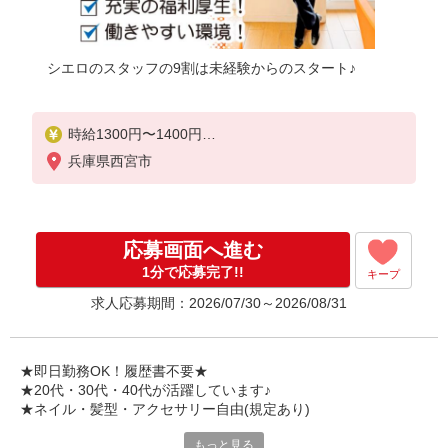
シエロのスタッフの9割は未経験からのスタート♪
時給1300円〜1400円
※残業代支給
兵庫県西宮市
★交通費別途支給（規定あり）
゜+゜・。○。・゜+゜・。○。・゜+゜
入社祝い金10万円支給(規定有)
応募画面へ進む
お友達を紹介頂くと,
1分で応募完了!!
キープ
インセンティブ支給(規定有)
求人応募期間：2026/07/30～2026/08/31
★月2回払い・週払い可能（規程有）★
゜・。○。・゜+゜・。○。・゜+゜
★即日勤務OK！履歴書不要★
★20代・30代・40代が活躍しています♪
★ネイル・髪型・アクセサリー自由(規定あり)
もっと見る
各キャリアの新機種が特別価格で購入OK！！