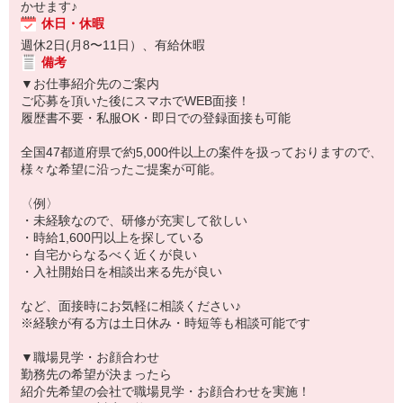
かせます♪
休日・休暇
週休2日(月8〜11日）、有給休暇
備考
▼お仕事紹介先のご案内
ご応募を頂いた後にスマホでWEB面接！
履歴書不要・私服OK・即日での登録面接も可能
全国47都道府県で約5,000件以上の案件を扱っておりますので、
様々な希望に沿ったご提案が可能。
〈例〉
・未経験なので、研修が充実して欲しい
・時給1,600円以上を探している
・自宅からなるべく近くが良い
・入社開始日を相談出来る先が良い
など、面接時にお気軽に相談ください♪
※経験が有る方は土日休み・時短等も相談可能です
▼職場見学・お顔合わせ
勤務先の希望が決まったら
紹介先希望の会社で職場見学・お顔合わせを実施！