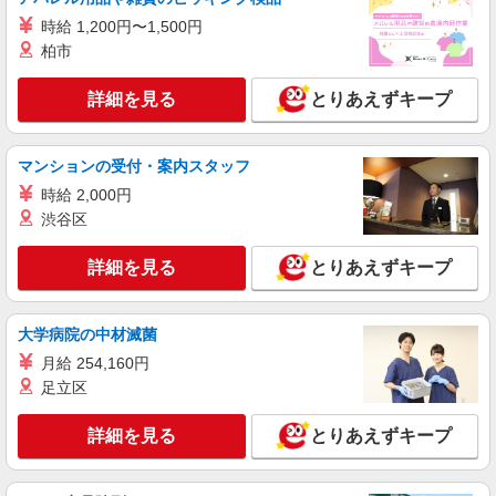
派遣社員
紹介予定派遣
時給 1,200円〜1,500円
株式会社シエロ
柏市
【Y!mobile】の携帯販売スタッフ
時給1400円〜 ※残業代支給 ★交通費別途支給
詳細を見る
とりあえずキープ
（規定あり） ゜+゜・。○。・゜+゜・。○。・゜
+゜ 入社祝い金10万円支給(規定有) お友達を紹介
兵庫県西宮市のY!mobileショップ
頂くと, インセンティブ支給(規定有) ★月2回払
マンションの受付・案内スタッフ
い・週払い可能（規程有）★ ゜・。○。・゜
詳細を見る
キープ
+゜・。○。・゜+゜
時給 2,000円
渋谷区
派遣社員
紹介予定派遣
株式会社シエロ
詳細を見る
とりあえずキープ
【softbank】人気機種に詳しくなれる携帯販
売
月給210000円〜 各種手当 家族手当（扶養家族
大学病院の中材滅菌
一人あたり5000円） 交通費全額支給（公共交通機
月給 254,160円
関のみ） ※マイカー通勤は月2万円までガソリン
兵庫県西宮市下大市のsoftbankショップ
足立区
代支給 資格手当（最大80000円） 住宅手当（最大
20000円） 業務手当（社内規程として支給） 慶弔
詳細を見る
キープ
手当育児支援手当（社内規定により支給） ※残業
詳細を見る
とりあえずキープ
代支給 ゜+゜・。○。・゜+゜・。○。・゜+゜ 入
社祝い金10万円支給(規定有) お友達を紹介頂くと,
派遣社員
紹介予定派遣
インセンティブ支給(規定有) ゜・。○。・゜