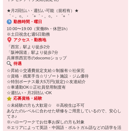
自宅に居ながらスマホでカンタン面接OK！
オンライン面談なのでスピード対応。
★月2回払い・週払い可能（規程有）★
即日登録もOK♪
゜・。○。・゜+゜・。○。・゜+゜
勤務時間・曜日
気になった方はお気軽にご相談ください！
10:00〜19:00（実働8h・休憩1h）
※土日祝含む週5日勤務
アクセス・勤務地
「西宮」駅より徒歩2分
「阪神国道」駅より徒歩7分
兵庫県西宮市のdocomoショップ
待遇
☆昇給☆交通費規定支給☆制服有☆社保完
☆資格・残業手当☆リゾート施設・ジム優待
☆特別ボーナス最大5万円(規定)☆友達紹介
☆車通勤OK☆正社員登用制度有
☆週払い・月2回払いOK
応募資格・経験
☆未経験の方も大歓迎☆ ※高校生は不可
あなたのレベルに合わせた研修をご用意しているので、安心し
てネ♪
※ハローワークでお仕事お探しの方も対象
※エリアによって英語・中国語・ポルトガル語などの語学を活