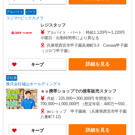
アルバイト
パート
コジマ×ビックカメラ
レジスタッフ
アルバイト・パート：時給1,120円〜1,220円
※曜日・出勤時間帯により異なる
兵庫県西宮市甲子園高潮町3-3 Corowa甲子園
（コロワ甲子園）
詳細を見る
キープ
正社員
株式会社城山ホールディングス
ａｕ携帯ショップでの接客販売スタッフ
月給：225,000〜300,000円 年間賞与：
700,000〜1,000,000円 （想定年収：400万〜550万
円） 【その他支給される手当】 ◆住宅手当 ◆通
auショップ 甲子園南 （兵庫県西宮市甲子園
勤手当 ◆奨学金返済手当 ◆資格手当 ◆家族手当
八番町7-12)
◆販売インセンティブ
詳細を見る
キープ