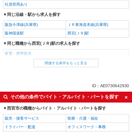
社員登用あり
同じ沿線・駅から求人を探す
阪急今津線(兵庫県)
ＪＲ東海道本線(兵庫県)
阪神国道駅
西宮(ＪＲ)駅
同じ職種から西宮(ＪＲ)駅の求人を探す
家電・携帯販売
関連する条件をもっと見る
同じ雇用形態から西宮(ＪＲ)駅の求人を探す
派遣社員
紹介予定派遣
同じ特徴から西宮(ＪＲ)駅の求人を探す
ID：AE0730642930
即日勤務OK
履歴書不要
その他の条件でバイト・アルバイト・パートを探す
Web面接OK
未経験歓迎
西宮市の職種からバイト・アルバイト・パートを探す
ミドル（40代～）活躍中
英語が活かせる
販売・接客サービス
医療・介護・福祉
語学力を活かせる（英語以外）
ボーナス・賞与あり
ドライバー・配達
オフィスワーク・事務
昇給あり
日払い