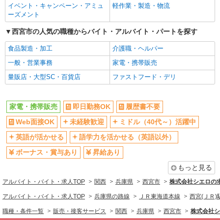
イベント・キャンペーン・アミュ
軽作業・製造・物流
週払い
10時～勤務OK
ーズメント
髪型・髪色自由
ネイルOK
西宮市の人気の職種からバイト・アルバイト・パートを探す
ピアスOK
車通勤OK
食品製造・加工
介護職・ヘルパー
バイク通勤OK
交通費支給
一般・営業事務
家電・携帯販売
社会保険あり
入社祝い金あり
量販店・大型SC・百貨店
ファストフード・デリ
各種手当（家族・役職・インセン
制服貸与
ティブなど）あり
社員登用あり
家電・携帯販売
即日勤務OK
履歴書不要
同じ職種から求人を探す
Web面接OK
未経験歓迎
ミドル（40代～）活躍中
販売・接客サービス
英語が活かせる
語学力を活かせる（英語以外）
家電・携帯販売
ボーナス・賞与あり
昇給あり
もっと見る
同じ特徴から求人を探す
アルバイト・バイト・求人TOP
関西
兵庫県
西宮市
株式会社シエロの
未経験歓迎
ミドル（40代～）活躍中
アルバイト・バイト・求人TOP
兵庫県の路線
ＪＲ東海道本線
西宮(ＪＲ)
英語が活かせる
ボーナス・賞与あり
職種・条件一覧
販売・接客サービス
関西
兵庫県
西宮市
株式会社シ
日払い
車通勤OK