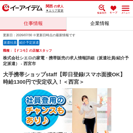
関西
の求人
▼エリア変更
仕事情報
企業情報
更新日：2026/07/30 ※更新日時点の最新情報です
派遣社員
紹介予定派遣
職種：【ドコモ】の店舗スタッフ
株式会社シエロの家電・携帯販売の求人情報詳細（派遣社員/紹介予
定派遣） - 西宮市
大手携帯ショップstaff【即日登録/スマホ面接OK】
時給1300円で安定収入！＜西宮＞