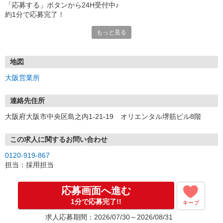
「応募する」ボタンから24H受付中♪
約1分で応募完了！
もっと見る
■電話応募の場合
電話応募も歓迎！（受付:10:00〜20:00）
土日祝も受付中♪
地図
【選考フロー】
大阪営業所
①応募から3営業日を目安に、メールorお電話でご連絡します。
②面接日時を決定！「0120」から始まる電話番号からご連絡します
★スマホでWEB面接（LINEなど）・出張面接・事務所面接と選べま
連絡先住所
す
大阪府大阪市中央区島之内1-21-19 オリエンタル堺筋ビル8階
③面接実施（履歴書不要）
④勤務開始（スタート日は応相談）
※ご希望があれば、職場見学の調整もOKです！
この求人に関するお問い合わせ
0120-919-867
お気軽にご応募ください♪
担当：採用担当
応募画面へ進む
1分で応募完了!!
キープ
求人応募期間：2026/07/30～2026/08/31