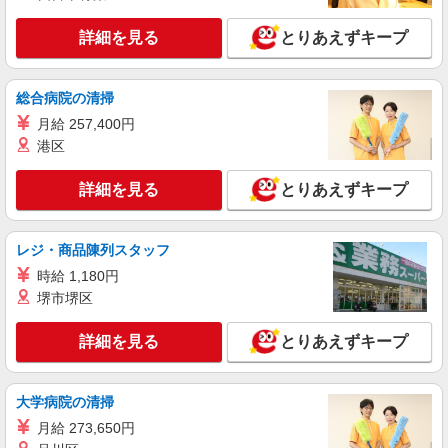
残業代支給 ★交通費別途支給（規定あり） ゜
+゜・。○。・゜+゜・。○。・゜+゜ 入社祝い金10
詳細を見る
とりあえずキープ
兵庫県西宮市のsoftbankショップ
万円支給(規定有) お友達を紹介頂くと, インセンテ
ィブ支給(規定有) ★月2回払い・週払い可能（規程
詳細を見る
キープ
有）★ ゜・。○。・゜+゜・。○。・゜+゜
総合病院の清掃
月給 257,400円
派遣社員
紹介予定派遣
港区
株式会社シエロ
スマホ携帯販売【ワイモバイル】
詳細を見る
とりあえずキープ
時給1650円〜 ※残業代支給 ★交通費別途支給
（規定あり） ゜+゜・。○。・゜+゜・。○。・゜
+゜ 入社祝い金10万円支給(規定有) お友達を紹介
兵庫県西宮市の家電量販店
レジ・商品陳列スタッフ
頂くと, インセンティブ支給(規定有) ★月2回払
い・週払い可能（規程有）★ ゜・。○。・゜
時給 1,180円
詳細を見る
キープ
+゜・。○。・゜+゜
堺市堺区
派遣社員
紹介予定派遣
詳細を見る
とりあえずキープ
株式会社シエロ
人気機種に詳しくなれる携帯販売
【Y!mobile】
大学病院の清掃
時給1650円〜 ※残業代支給 ★交通費別途支給
月給 273,650円
（規定あり） ゜+゜・。○。・゜+゜・。○。・゜