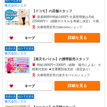
紹介予定派遣
有) ゜・。○。・゜+゜・。○。・゜+゜
株式会社シエロ
【ドコモ】の店舗スタッフ
派遣期間中時給1400円 社員登用後は月給
225000円〜（経験やスキルを考慮し決定） ※残業
代支給 ★交通費別途支給（規定あり） ゜+゜・。
兵庫県西宮市のdocomoショップ
○。・゜+゜・。○。・゜+゜ 入社祝い金10万円支
給(規定有) お友達を紹介頂くと, インセンティブ支
詳細を見る
キープ
給(規定有) ★月2回払い・週払い可能（規程有）★
゜・。○。・゜+゜・。○。・゜+゜
派遣社員
紹介予定派遣
株式会社シエロ
【楽天モバイル】の携帯販売スタッフ
時給1800円〜2000円（経験・能力による） ※
残業代支給 ★交通費別途支給（規定あり） ゜
+゜・。○。・゜+゜・。○。・゜+゜ 入社祝い金10
兵庫県西宮市の楽天モバイルショップ
万円支給(規定有) お友達を紹介頂くと, インセンテ
ィブ支給(規定有) ★月2回払い・週払い可能（規程
詳細を見る
キープ
有）★ ゜・。○。・゜+゜・。○。・゜+゜
派遣社員
紹介予定派遣
株式会社シエロ