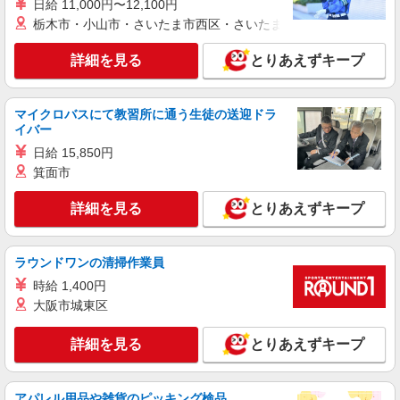
日給 11,000円〜12,100円
詳細を見る
キープ
+゜・。○。・゜+゜
栃木市・小山市・さいたま市西区・さいたま市岩槻区・久喜市・
派遣社員
紹介予定派遣
詳細を見る
とりあえずキープ
株式会社シエロ
携帯販売スタッフ【softbank】
月給255500円〜280500円（経験・能力によ
マイクロバスにて教習所に通う生徒の送迎ドラ
る） （地域手当：24000円を含む） ・賞与あり ・
イバー
時間外手当あり（平均残業時間：10h/月） ・地域
兵庫県西宮市の家電量販店
日給 15,850円
手当/職能手当あり ・Workstyle支援金（4000円/
箕面市
月）あり ・実績によりインセンティブあり ★交通
詳細を見る
キープ
費別途支給（規定あり） ゜+゜・。○。・゜
詳細を見る
とりあえずキープ
+゜・。○。・゜+゜ 入社祝い金10万円支給(規定
有) お友達を紹介頂くと, インセンティブ支給(規定
派遣社員
紹介予定派遣
有) ゜・。○。・゜+゜・。○。・゜+゜
株式会社シエロ
ラウンドワンの清掃作業員
【ドコモ】の店舗スタッフ
時給 1,400円
時給1500円〜 ※残業代支給 ★交通費別途支給
大阪市城東区
（規定あり） ゜+゜・。○。・゜+゜・。○。・゜
+゜ 入社祝い金10万円支給(規定有) お友達を紹介
兵庫県西宮市のdocomoショップ
頂くと, インセンティブ支給(規定有) ★月2回払
詳細を見る
とりあえずキープ
い・週払い可能（規程有）★ ゜・。○。・゜
詳細を見る
キープ
+゜・。○。・゜+゜
アパレル用品や雑貨のピッキング検品