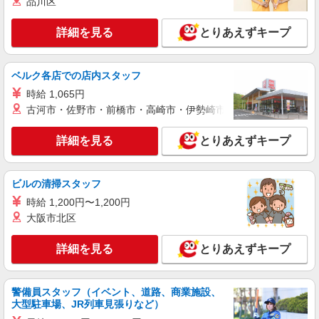
品川区
+゜ 入社祝い金10万円支給(規定有) お友達を紹介
兵庫県西宮市の家電量販店
頂くと, インセンティブ支給(規定有) ★月2回払
い・週払い可能（規程有）★ ゜・。○。・゜
詳細を見る
とりあえずキープ
詳細を見る
キープ
+゜・。○。・゜+゜
派遣社員
紹介予定派遣
ベルク各店での店内スタッフ
株式会社シエロ
時給 1,065円
【softbank】の携帯販売スタッフ
古河市・佐野市・前橋市・高崎市・伊勢崎市・太田市・館林市・
時給1400円〜1700円（経験・能力による） ※
残業代支給 ★交通費別途支給（規定あり） ゜
詳細を見る
とりあえずキープ
+゜・。○。・゜+゜・。○。・゜+゜ 入社祝い金10
兵庫県西宮市のsoftbankショップ
万円支給(規定有) お友達を紹介頂くと, インセンテ
ィブ支給(規定有) ★月2回払い・週払い可能（規程
ビルの清掃スタッフ
詳細を見る
キープ
有）★ ゜・。○。・゜+゜・。○。・゜+゜
時給 1,200円〜1,200円
派遣社員
大阪市北区
紹介予定派遣
株式会社シエロ
【docomo】人気機種に詳しくなれる携帯販売
詳細を見る
とりあえずキープ
時給1300円〜1400円 ※残業代支給 ★交通費別
途支給（規定あり） ゜+゜・。○。・゜+゜・。
○。・゜+゜ 入社祝い金10万円支給(規定有) お友達
警備員スタッフ（イベント、道路、商業施設、
兵庫県西宮市のdocomoショップ
大型駐車場、JR列車見張りなど）
を紹介頂くと, インセンティブ支給(規定有) ★月2
回払い・週払い可能（規程有）★ ゜・。○。・゜