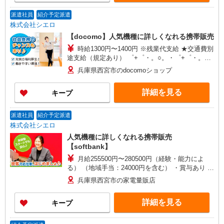
派遣社員
紹介予定派遣
株式会社シエロ
【docomo】人気機種に詳しくなれる携帯販売
時給1300円〜1400円 ※残業代支給 ★交通費別
途支給（規定あり） ゜+゜・。○。・゜+゜・。
○。・゜+゜ 入社祝い金10万円支給(規定有) お友達
兵庫県西宮市のdocomoショップ
を紹介頂くと, インセンティブ支給(規定有) ★月2
回払い・週払い可能（規程有）★ ゜・。○。・゜
詳細を見る
キープ
+゜・。○。・゜+゜
派遣社員
紹介予定派遣
株式会社シエロ
人気機種に詳しくなれる携帯販売
【softbank】
月給255500円〜280500円（経験・能力によ
る） （地域手当：24000円を含む） ・賞与あり ・
時間外手当あり（平均残業時間：10h/月） ・地域
兵庫県西宮市の家電量販店
手当/職能手当あり ・Workstyle支援金（4000円/
月）あり ・実績によりインセンティブあり ★交通
詳細を見る
キープ
費別途支給（規定あり） ゜+゜・。○。・゜
+゜・。○。・゜+゜ 入社祝い金10万円支給(規定
有) お友達を紹介頂くと, インセンティブ支給(規定