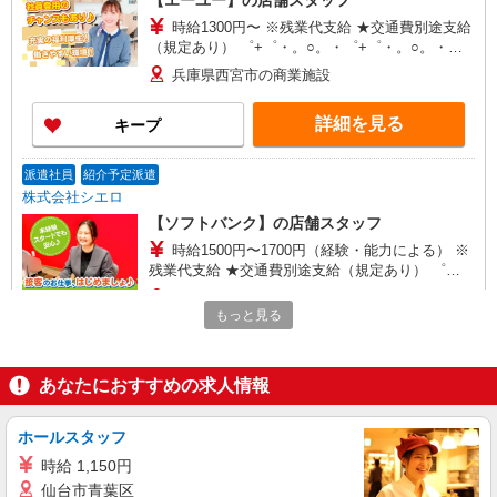
【エーユー】の店舗スタッフ
時給1300円〜 ※残業代支給 ★交通費別途支給
（規定あり） ゜+゜・。○。・゜+゜・。○。・゜
+゜ 入社祝い金10万円支給(規定有) お友達を紹介
兵庫県西宮市の商業施設
頂くと, インセンティブ支給(規定有) ★月2回払
い・週払い可能（規程有）★ ゜・。○。・゜
詳細を見る
キープ
+゜・。○。・゜+゜
派遣社員
紹介予定派遣
株式会社シエロ
【ソフトバンク】の店舗スタッフ
時給1500円〜1700円（経験・能力による） ※
残業代支給 ★交通費別途支給（規定あり） ゜
+゜・。○。・゜+゜・。○。・゜+゜ 入社祝い金10
兵庫県西宮市のsoftbankショップ
万円支給(規定有) お友達を紹介頂くと, インセンテ
もっと見る
ィブ支給(規定有) ★月2回払い・週払い可能（規程
詳細を見る
キープ
有）★ ゜・。○。・゜+゜・。○。・゜+゜
あなたにおすすめの求人情報
派遣社員
紹介予定派遣
株式会社シエロ
ホールスタッフ
【softbank】人気機種に詳しくなれる携帯販
時給 1,150円
売
仙台市青葉区
時給1400円〜1700円（経験・能力による） ※