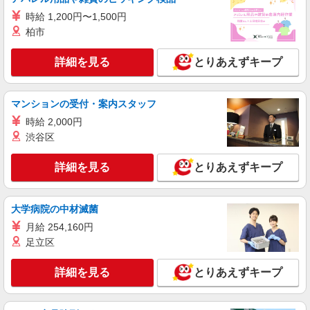
株式会社シエロ
時給 1,200円〜1,500円
携帯販売スタッフ【softbank】
柏市
月給255500円〜280500円（経験・能力によ
る） （地域手当：24000円を含む） ・賞与あり ・
詳細を見る
とりあえずキープ
時間外手当あり（平均残業時間：10h/月） ・地域
兵庫県西宮市の家電量販店
手当/職能手当あり ・Workstyle支援金（4000円/
月）あり ・実績によりインセンティブあり ★交通
詳細を見る
キープ
マンションの受付・案内スタッフ
費別途支給（規定あり） ゜+゜・。○。・゜
+゜・。○。・゜+゜ 入社祝い金10万円支給(規定
時給 2,000円
有) お友達を紹介頂くと, インセンティブ支給(規定
派遣社員
紹介予定派遣
渋谷区
有) ゜・。○。・゜+゜・。○。・゜+゜
株式会社シエロ
【softbank】の携帯販売スタッフ
詳細を見る
とりあえずキープ
時給1400円〜1700円（経験・能力による） ※
残業代支給 ★交通費別途支給（規定あり） ゜
+゜・。○。・゜+゜・。○。・゜+゜ 入社祝い金10
大学病院の中材滅菌
兵庫県西宮市のsoftbankショップ
万円支給(規定有) お友達を紹介頂くと, インセンテ
月給 254,160円
ィブ支給(規定有) ★月2回払い・週払い可能（規程
詳細を見る
足立区
キープ
有）★ ゜・。○。・゜+゜・。○。・゜+゜
詳細を見る
とりあえずキープ
派遣社員
紹介予定派遣
株式会社シエロ
【softbank】の携帯販売スタッフ