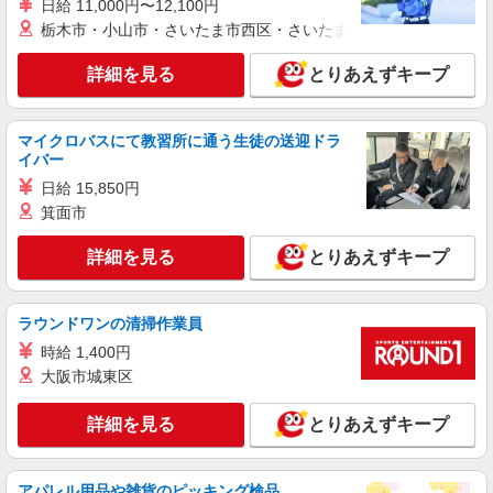
日給 11,000円〜12,100円
派遣社員
紹介予定派遣
栃木市・小山市・さいたま市西区・さいたま市岩槻区・久喜市・
株式会社シエロ
【Y!mobile】の携帯販売スタッフ
詳細を見る
とりあえずキープ
時給1400円〜 ※残業代支給 ★交通費別途支給
（規定あり） ゜+゜・。○。・゜+゜・。○。・゜
+゜ 入社祝い金10万円支給(規定有) お友達を紹介
マイクロバスにて教習所に通う生徒の送迎ドラ
兵庫県西宮市のY!mobileショップ
頂くと, インセンティブ支給(規定有) ★月2回払
イバー
い・週払い可能（規程有）★ ゜・。○。・゜
日給 15,850円
詳細を見る
キープ
+゜・。○。・゜+゜
箕面市
派遣社員
紹介予定派遣
詳細を見る
とりあえずキープ
株式会社シエロ
人気機種に詳しくなれる携帯販売【楽天モバイ
ル】
ラウンドワンの清掃作業員
時給1400円〜1550円（経験・能力による） ※
時給 1,400円
残業代支給 ★交通費別途支給（規定あり） ゜
大阪市城東区
+゜・。○。・゜+゜・。○。・゜+゜ 入社祝い金10
兵庫県西宮市の家電量販店
万円支給(規定有) お友達を紹介頂くと, インセンテ
ィブ支給(規定有) ★月2回払い・週払い可能（規程
詳細を見る
とりあえずキープ
詳細を見る
キープ
有）★ ゜・。○。・゜+゜・。○。・゜+゜
派遣社員
紹介予定派遣
アパレル用品や雑貨のピッキング検品