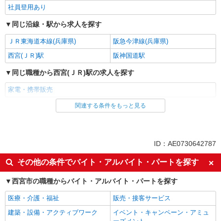
社員登用あり
同じ沿線・駅から求人を探す
ＪＲ東海道本線(兵庫県)
阪急今津線(兵庫県)
西宮(ＪＲ)駅
阪神国道駅
同じ職種から西宮(ＪＲ)駅の求人を探す
家電・携帯販売
関連する条件をもっと見る
同じ雇用形態から西宮(ＪＲ)駅の求人を探す
派遣社員
紹介予定派遣
同じ特徴から西宮(ＪＲ)駅の求人を探す
ID：AE0730642787
即日勤務OK
履歴書不要
その他の条件でバイト・アルバイト・パートを探す
Web面接OK
未経験歓迎
西宮市の職種からバイト・アルバイト・パートを探す
ミドル（40代～）活躍中
英語が活かせる
医療・介護・福祉
販売・接客サービス
語学力を活かせる（英語以外）
ボーナス・賞与あり
建築・設備・アクティブワーク
イベント・キャンペーン・アミュ
昇給あり
日払い