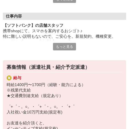
自分だけじゃなくって、
家族や友人にも適用されます！
仕事内容
さらに！各種リゾート施設やスポーツジムなどが
【ソフトバンク】の店舗スタッフ
特別割引価格でご利用可能☆
携帯shopにて、スマホを案内するおシゴト♪
お得に過ごしたいあなたの味方です♪
特に難しい説明もないので、ご安心を。新規契約、機種変更、
各種料金プランのご相談対応・ご提案などをお願いします。
【選べるお仕事いろいろ】
もっと見る
￣￣￣￣￣￣￣￣￣￣￣
初めての方でも安心♪
▼オフィスワーク
あなた専属のコーディネーターが親切・丁寧にフォローするので、
事務、経理、データ入力、コールセンター、受付
満足度◎
▼工場・製造・軽作業系
募集情報（派遣社員・紹介予定派遣）
機械/食品製造・梱包・仕分け・加工・組立・検査
■携帯やインターネット販売業務
▼美容系
給与
docomo(ドコモ)/au(エーユー)・KDDI/softbank(ソフトバンク)など
眉毛サロンのアイブロウ・ネイリスト・エステ
時給1400円〜1700円（経験・能力による）
の大手キャリアから
▼営業・販売
※残業代支給
ワイモバイル(Y!mobille)、楽天モバイル、UQなど格安スマホまで幅
法人営業・アパレル販売・個別指導塾・人材紹介
★交通費別途支給（規定あり）
広く紹介可能♪
▼人気案件も多数♪
人気のApple（アップル）店舗もございます！
短期・期間限定・オープニング・官公庁案件
゜+゜・。○。・゜+゜・。○。・゜+゜
上場/優良/大手企業など
入社祝い金10万円支給(規定有)
【スマホ面接実施中】
お友達を紹介頂くと,
￣￣￣￣￣￣￣￣￣
インセンティブ支給(規定有)