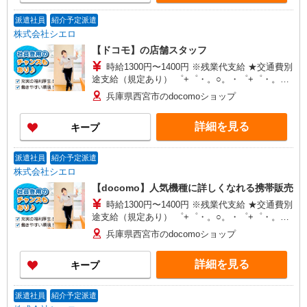
派遣社員
紹介予定派遣
株式会社シエロ
【ドコモ】の店舗スタッフ
時給1300円〜1400円 ※残業代支給 ★交通費別
途支給（規定あり） ゜+゜・。○。・゜+゜・。
○。・゜+゜ 入社祝い金10万円支給(規定有) お友達
兵庫県西宮市のdocomoショップ
を紹介頂くと, インセンティブ支給(規定有) ★月2
回払い・週払い可能（規程有）★ ゜・。○。・゜
詳細を見る
キープ
+゜・。○。・゜+゜
派遣社員
紹介予定派遣
株式会社シエロ
【docomo】人気機種に詳しくなれる携帯販売
時給1300円〜1400円 ※残業代支給 ★交通費別
途支給（規定あり） ゜+゜・。○。・゜+゜・。
○。・゜+゜ 入社祝い金10万円支給(規定有) お友達
兵庫県西宮市のdocomoショップ
を紹介頂くと, インセンティブ支給(規定有) ★月2
回払い・週払い可能（規程有）★ ゜・。○。・゜
詳細を見る
キープ
+゜・。○。・゜+゜
派遣社員
紹介予定派遣