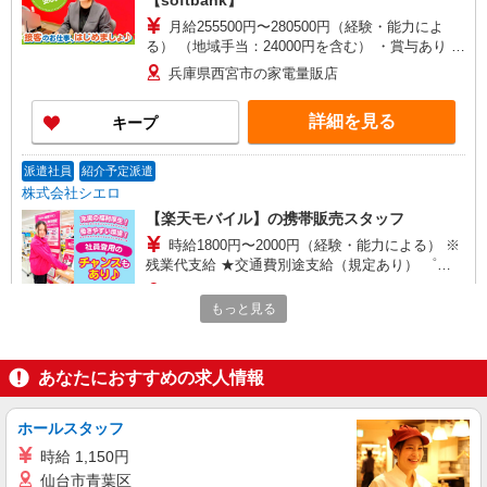
【softbank】
月給255500円〜280500円（経験・能力によ
る） （地域手当：24000円を含む） ・賞与あり ・
時間外手当あり（平均残業時間：10h/月） ・地域
兵庫県西宮市の家電量販店
手当/職能手当あり ・Workstyle支援金（4000円/
月）あり ・実績によりインセンティブあり ★交通
詳細を見る
キープ
費別途支給（規定あり） ゜+゜・。○。・゜
+゜・。○。・゜+゜ 入社祝い金10万円支給(規定
有) お友達を紹介頂くと, インセンティブ支給(規定
派遣社員
紹介予定派遣
有) ゜・。○。・゜+゜・。○。・゜+゜
株式会社シエロ
【楽天モバイル】の携帯販売スタッフ
時給1800円〜2000円（経験・能力による） ※
残業代支給 ★交通費別途支給（規定あり） ゜
+゜・。○。・゜+゜・。○。・゜+゜ 入社祝い金10
兵庫県西宮市の楽天モバイルショップ
万円支給(規定有) お友達を紹介頂くと, インセンテ
もっと見る
ィブ支給(規定有) ★月2回払い・週払い可能（規程
詳細を見る
キープ
有）★ ゜・。○。・゜+゜・。○。・゜+゜
あなたにおすすめの求人情報
派遣社員
紹介予定派遣
株式会社シエロ
ホールスタッフ
【docomo】人気機種に詳しくなれる携帯販売
時給 1,150円
時給1300円〜1400円 ※残業代支給 ★交通費別
仙台市青葉区
途支給（規定あり） ゜+゜・。○。・゜+゜・。