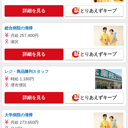
○。・゜+゜ 入社祝い金10万円支給(規定有) お友達
兵庫県西宮市のdocomoショップ
を紹介頂くと, インセンティブ支給(規定有) ★月2
詳細を見る
とりあえずキープ
回払い・週払い可能（規程有）★ ゜・。○。・゜
詳細を見る
キープ
+゜・。○。・゜+゜
総合病院の清掃
派遣社員
紹介予定派遣
月給 257,400円
株式会社シエロ
港区
【楽天モバイル】の店舗スタッフ
時給1800円〜2000円（経験・能力による） ※
詳細を見る
とりあえずキープ
残業代支給 ★交通費別途支給（規定あり） ゜
+゜・。○。・゜+゜・。○。・゜+゜ 入社祝い金10
兵庫県西宮市の楽天モバイルショップ
万円支給(規定有) お友達を紹介頂くと, インセンテ
レジ・商品陳列スタッフ
ィブ支給(規定有) ★月2回払い・週払い可能（規程
詳細を見る
キープ
有）★ ゜・。○。・゜+゜・。○。・゜+゜
時給 1,180円
堺市堺区
派遣社員
紹介予定派遣
株式会社シエロ
詳細を見る
とりあえずキープ
携帯販売スタッフ【docomo】
時給1700円〜1800円（経験・能力による） ※
残業代支給 ★交通費別途支給（規定あり） ゜
大学病院の清掃
+゜・。○。・゜+゜・。○。・゜+゜ 入社祝い金10
兵庫県西宮市の家電量販店
月給 273,650円
万円支給(規定有) お友達を紹介頂くと, インセンテ