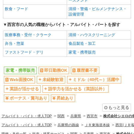
ーズメント
週払い
10時～勤務OK
飲食・フード
清掃・警備・ビルメンテナンス・
髪型・髪色自由
ネイルOK
設備管理
ピアスOK
車通勤OK
西宮市の人気の職種からバイト・アルバイト・パートを探す
バイク通勤OK
交通費支給
医療事務・受付・クラーク
清掃・ハウスクリーニング
社会保険あり
入社祝い金あり
弁当・惣菜
食品製造・加工
各種手当（家族・役職・インセン
制服貸与
ファストフード・デリ
家電・携帯販売
ティブなど）あり
社員登用あり
家電・携帯販売
即日勤務OK
履歴書不要
同じ職種から求人を探す
Web面接OK
未経験歓迎
ミドル（40代～）活躍中
販売・接客サービス
英語が活かせる
語学力を活かせる（英語以外）
家電・携帯販売
ボーナス・賞与あり
昇給あり
同じ特徴から求人を探す
もっと見る
未経験歓迎
ミドル（40代～）活躍中
アルバイト・バイト・求人TOP
関西
兵庫県
西宮市
株式会社シエロの
英語が活かせる
ボーナス・賞与あり
アルバイト・バイト・求人TOP
兵庫県の路線
ＪＲ東海道本線
西宮(ＪＲ)
日払い
車通勤OK