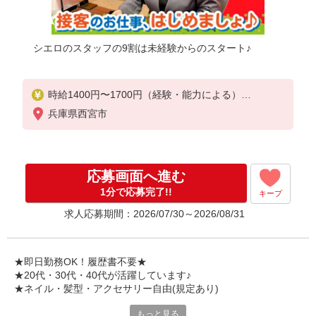
シエロのスタッフの9割は未経験からのスタート♪
時給1400円〜1700円（経験・能力による）
※残業代支給
兵庫県西宮市
★交通費別途支給（規定あり）
゜+゜・。○。・゜+゜・。○。・゜+゜
入社祝い金10万円支給(規定有)
応募画面へ進む
お友達を紹介頂くと,
1分で応募完了!!
キープ
インセンティブ支給(規定有)
求人応募期間：2026/07/30～2026/08/31
★月2回払い・週払い可能（規程有）★
゜・。○。・゜+゜・。○。・゜+゜
★即日勤務OK！履歴書不要★
★20代・30代・40代が活躍しています♪
★ネイル・髪型・アクセサリー自由(規定あり)
もっと見る
各キャリアの新機種が特別価格で購入OK！！