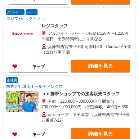
アルバイト
パート
コジマ×ビックカメラ
レジスタッフ
アルバイト・パート：時給1,120円〜1,220円
※曜日・出勤時間帯により異なる
兵庫県西宮市甲子園高潮町3-3 Corowa甲子園
（コロワ甲子園）
詳細を見る
キープ
正社員
株式会社城山ホールディングス
ａｕ携帯ショップでの接客販売スタッフ
月給：225,000〜300,000円 年間賞与：
700,000〜1,000,000円 （想定年収：400万〜550万
円） 【その他支給される手当】 ◆住宅手当 ◆通
auショップ 甲子園南 （兵庫県西宮市甲子園
勤手当 ◆奨学金返済手当 ◆資格手当 ◆家族手当
八番町7-12)
◆販売インセンティブ
詳細を見る
キープ