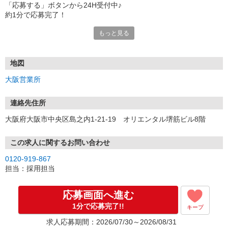
「応募する」ボタンから24H受付中♪
約1分で応募完了！
もっと見る
■電話応募の場合
電話応募も歓迎！（受付:10:00〜20:00）
土日祝も受付中♪
地図
【選考フロー】
大阪営業所
①応募から3営業日を目安に、メールorお電話でご連絡します。
②面接日時を決定！「0120」から始まる電話番号からご連絡します
★スマホでWEB面接（LINEなど）・出張面接・事務所面接と選べま
連絡先住所
す
大阪府大阪市中央区島之内1-21-19 オリエンタル堺筋ビル8階
③面接実施（履歴書不要）
④勤務開始（スタート日は応相談）
※ご希望があれば、職場見学の調整もOKです！
この求人に関するお問い合わせ
0120-919-867
お気軽にご応募ください♪
担当：採用担当
応募画面へ進む
1分で応募完了!!
キープ
求人応募期間：2026/07/30～2026/08/31