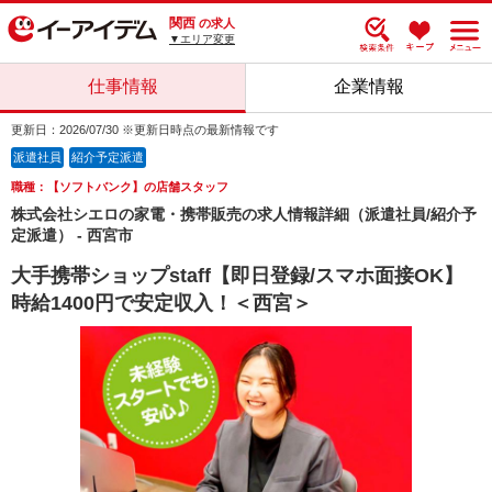
関西
の求人
▼エリア変更
仕事情報
企業情報
更新日：2026/07/30 ※更新日時点の最新情報です
派遣社員
紹介予定派遣
職種：【ソフトバンク】の店舗スタッフ
株式会社シエロの家電・携帯販売の求人情報詳細（派遣社員/紹介予
定派遣） - 西宮市
大手携帯ショップstaff【即日登録/スマホ面接OK】
時給1400円で安定収入！＜西宮＞