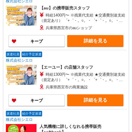
株式会社シエロ
【au】の携帯販売スタッフ
時給1400円〜 ※残業代支給 ★交通費別途支給
（規定あり） ゜+゜・。○。・゜+゜・。○。・゜
+゜ 入社祝い金10万円支給(規定有) お友達を紹介
兵庫県西宮市のauショップ
頂くと, インセンティブ支給(規定有) ★月2回払
い・週払い可能（規程有）★ ゜・。○。・゜
詳細を見る
キープ
+゜・。○。・゜+゜
派遣社員
紹介予定派遣
株式会社シエロ
【エーユー】の店舗スタッフ
時給1300円〜 ※残業代支給 ★交通費別途支給
（規定あり） ゜+゜・。○。・゜+゜・。○。・゜
+゜ 入社祝い金10万円支給(規定有) お友達を紹介
兵庫県西宮市の商業施設
頂くと, インセンティブ支給(規定有) ★月2回払
い・週払い可能（規程有）★ ゜・。○。・゜
詳細を見る
キープ
+゜・。○。・゜+゜
派遣社員
紹介予定派遣
株式会社シエロ
人気機種に詳しくなれる携帯販売