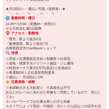
自宅に居ながらスマホでカンタン面接OK！
オンライン面談なのでスピード対応。
★月2回払い・週払い可能（規程有）★
即日登録もOK♪
゜・。○。・゜+゜・。○。・゜+゜
勤務時間・曜日
気になった方はお気軽にご相談ください！
10:00〜19:00（実働8h・休憩1h）
※土日祝含む週5日勤務
アクセス・勤務地
「西宮」駅より徒歩2分
「阪神国道」駅より徒歩7分
兵庫県西宮市のsoftbankショップ
待遇
☆昇給☆交通費規定支給☆制服有☆社保完
☆資格・残業手当☆リゾート施設・ジム優待
☆特別ボーナス最大5万円(規定)☆友達紹介
☆車通勤OK☆正社員登用制度有
☆週払い・月2回払いOK
応募資格・経験
☆未経験の方も大歓迎☆ ※高校生は不可
あなたのレベルに合わせた研修をご用意しているので、安心し
てネ♪
※ハローワークでお仕事お探しの方も対象
※エリアによって英語・中国語・ポルトガル語などの語学を活