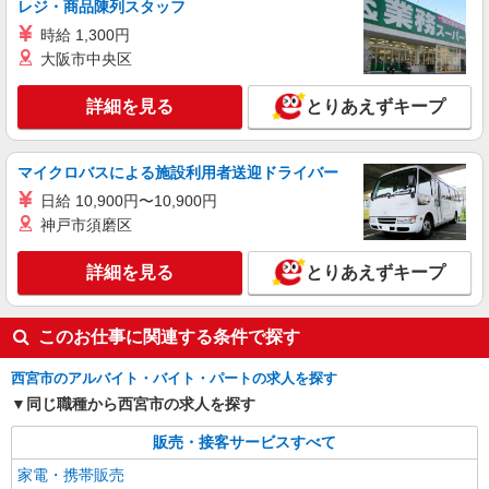
レジ・商品陳列スタッフ
月給210000円〜 各種手当 家族手当（扶養家族
時給 1,300円
一人あたり5000円） 交通費全額支給（公共交通機
関のみ） ※マイカー通勤は月2万円までガソリン
大阪市中央区
兵庫県西宮市のsoftbankショップ
代支給 資格手当（最大80000円） 住宅手当（最大
20000円） 業務手当（社内規程として支給） 慶弔
詳細を見る
とりあえずキープ
詳細を見る
キープ
手当育児支援手当（社内規定により支給） ※残業
代支給 ゜+゜・。○。・゜+゜・。○。・゜+゜ 入
社祝い金10万円支給(規定有) お友達を紹介頂くと,
派遣社員
紹介予定派遣
マイクロバスによる施設利用者送迎ドライバー
インセンティブ支給(規定有) ゜・。○。・゜
株式会社シエロ
+゜・。○。・゜+゜
日給 10,900円〜10,900円
【楽天モバイル】の店舗スタッフ
神戸市須磨区
時給1800円〜2000円（経験・能力による） ※
残業代支給 ★交通費別途支給（規定あり） ゜
詳細を見る
とりあえずキープ
+゜・。○。・゜+゜・。○。・゜+゜ 入社祝い金10
兵庫県西宮市の楽天モバイルショップ
万円支給(規定有) お友達を紹介頂くと, インセンテ
ィブ支給(規定有) ★月2回払い・週払い可能（規程
詳細を見る
キープ
有）★ ゜・。○。・゜+゜・。○。・゜+゜
このお仕事に関連する条件で探す
西宮市のアルバイト・バイト・パートの求人を探す
同じ職種から西宮市の求人を探す
販売・接客サービスすべて
家電・携帯販売