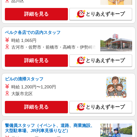
品川区
ィブ支給(規定有) ★月2回払い・週払い可能（規程
詳細を見る
キープ
有）★ ゜・。○。・゜+゜・。○。・゜+゜
詳細を見る
とりあえずキープ
紹介予定派遣
株式会社シエロ
ベルク各店での店内スタッフ
【ドコモ】の店舗スタッフ
時給 1,065円
派遣期間中時給1400円 社員登用後は月給
225000円〜（経験やスキルを考慮し決定） ※残業
古河市・佐野市・前橋市・高崎市・伊勢崎市・太田市・館林市・
代支給 ★交通費別途支給（規定あり） ゜+゜・。
兵庫県西宮市のdocomoショップ
○。・゜+゜・。○。・゜+゜ 入社祝い金10万円支
詳細を見る
とりあえずキープ
給(規定有) お友達を紹介頂くと, インセンティブ支
詳細を見る
キープ
給(規定有) ★月2回払い・週払い可能（規程有）★
゜・。○。・゜+゜・。○。・゜+゜
ビルの清掃スタッフ
職業紹介
時給 1,200円〜1,200円
株式会社シエロ
大阪市北区
【docomo】の携帯販売スタッフ
月給225000円〜 ※経験やスキルを考慮し決定
詳細を見る
とりあえずキープ
※残業代支給 ★交通費別途支給（規定あり） ゜
+゜・。○。・゜+゜・。○。・゜+゜ 入社祝い金10
兵庫県西宮市のdocomoショップ
万円支給(規定有) お友達を紹介頂くと, インセンテ
ィブ支給(規定有) ゜・。○。・゜+゜・。○。・゜
警備員スタッフ（イベント、道路、商業施設、
詳細を見る
キープ
+゜
大型駐車場、JR列車見張りなど）