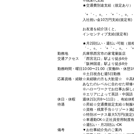
※残業代支給
★交通費別途支給（規定あり）
゜+゜・。○。・゜+゜・。○。・
入社祝い金10万円支給(規定有)
お友達を紹介頂くと,
インセンティブ支給(規定有)
★月2回払い・週払い可能（規
゜・。○。・゜+゜・。○。・゜
勤務地
兵庫県西宮市の家電量販店
交通アクセス
「西宮北口」駅より徒歩6分
「阪神国道」駅より徒歩8分
勤務時間・曜日
10:00〜21:00（実働8h・休憩1
※土日祝含む週5日勤務
応募資格・経験
☆未経験の方も大歓迎☆ ※高
あなたのレベルに合わせた研修
※ハローワークでお仕事お探し
※エリアによって英語・中国語
休日・休暇
週休2日(月8〜11日）、有給休
待遇
☆昇給☆交通費規定支給☆制服
☆資格・残業手当☆リゾート施
☆特別ボーナス最大5万円(規定
☆車通勤OK☆正社員登用制度
☆週払い・月2回払いOK
備考
▼お仕事紹介先のご案内