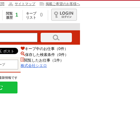
質問
サイトマップ
掲載ご希望のお客様へ
閲覧
キープ
1
0
履歴
リスト
ログイン
キープ中のお仕事（0件）
保存した検索条件（
0
件）
閲覧したお仕事（1件）
ープ
株式会社シエロ
の最新情報です
む