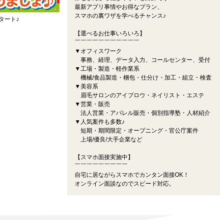
最新アプリ事情やお得なプラン、
スマホの裏ワザを学べるチャンス♪
タート♪
【選べるお仕事いろいろ】
￣￣￣￣￣￣￣￣￣￣￣
▼オフィスワーク
事務、経理、データ入力、コールセンター、受付
▼工場・製造・軽作業系
機械/食品製造・梱包・仕分け・加工・組立・検査
▼美容系
眉毛サロンのアイブロウ・ネイリスト・エステ
▼営業・販売
法人営業・アパレル販売・個別指導塾・人材紹介
▼人気案件も多数♪
短期・期間限定・オープニング・官公庁案件
上場/優良/大手企業など
【スマホ面接実施中】
￣￣￣￣￣￣￣￣￣
自宅に居ながらスマホでカンタン面接OK！
オンライン面談なのでスピード対応。