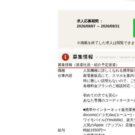
求人応募期間 ：
2026/08/07 ～ 2026/08/31
※掲載を終了した求人は閲覧できま
募集情報（派遣社員・紹介予定派遣）
職種
人気機種に詳しくなれる携帯販売【s
仕事内容
家電量販店にて、スマホを案内
特に難しい説明もないので、ご
各種料金プランのご相談対応・
初めての方でも安心♪
あなた専属のコーディネーター
■携帯やインターネット販売業
docomo(ドコモ)/au(エーユー
ワイモバイル(Y!mobille)
人気のApple（アップル）店
給与
時給1650円〜