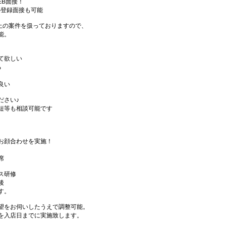
EB面接！
の登録面接も可能
件以上の案件を扱っておりますので、
能。
て欲しい
る
良い
ださい♪
短等も相談可能です
お顔合わせを実施！
席
ス研修
後
す。
望をお伺いしたうえで調整可能。
を入店日までに実施致します。