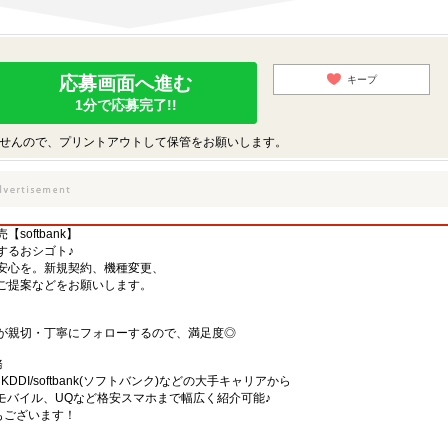
応募画面へ進む
キープ
1分で応募完了!!
せんので、プリントアウトして保管をお願いします。
oftbank】
するおシゴト♪
安心を。新規契約、機種変更、
ご提案などをお願いします。
が親切・丁寧にフォローするので、満足度◎
務
)・KDDI/softbank(ソフトバンク)などの大手キャリアから
、楽天モバイル、UQなど格安スマホまで幅広く紹介可能♪
舗もございます！