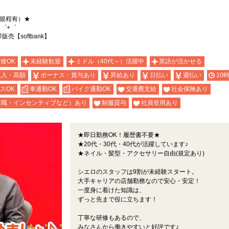
（規程有）★
゜+゜
【softbank】
面接OK
未経験歓迎
ミドル（40代～）活躍中
英語が活かせる
収入・高額
ボーナス・賞与あり
昇給あり
日払い
週払い
10
スOK
車通勤OK
バイク通勤OK
交通費支給
社会保険あり
役職・インセンティブなど）あり
制服貸与
社員登用あり
★即日勤務OK！履歴書不要★
★20代・30代・40代が活躍しています♪
★ネイル・髪型・アクセサリー自由(規定あり)
シエロのスタッフは9割が未経験スタート。
大手キャリアの店舗勤務なので安心・安定！
一度身に着けた知識は、
ずっと先まで役に立ちます！
丁寧な研修もあるので、
みなさんから働きやすいと好評です♪