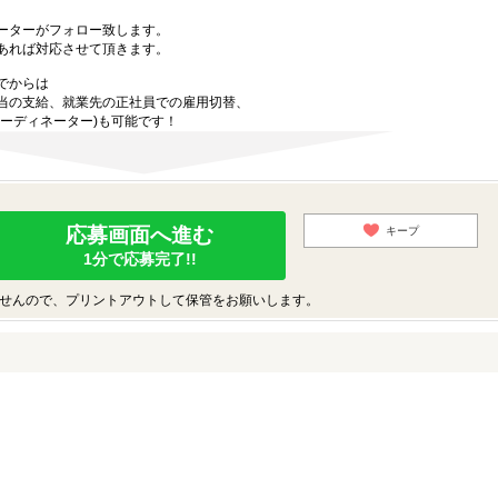
ーターがフォロー致します。
あれば対応させて頂きます。
でからは
当の支給、就業先の正社員での雇用切替、
ーディネーター)も可能です！
応募画面へ進む
キープ
1分で応募完了!!
せんので、プリントアウトして保管をお願いします。
♪