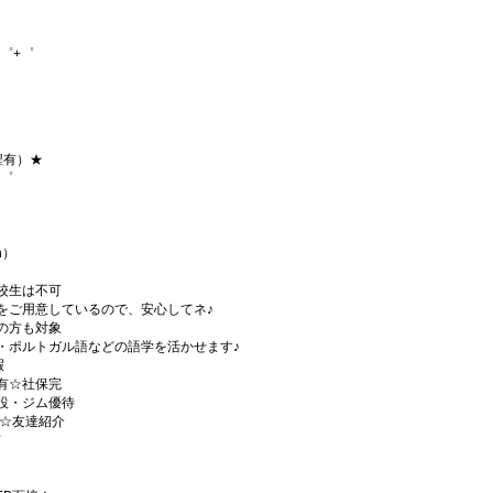
゜+゜
程有）★
+゜
h）
校生は不可
をご用意しているので、安心してネ♪
の方も対象
・ポルトガル語などの語学を活かせます♪
暇
有☆社保完
設・ジム優待
)☆友達紹介
有