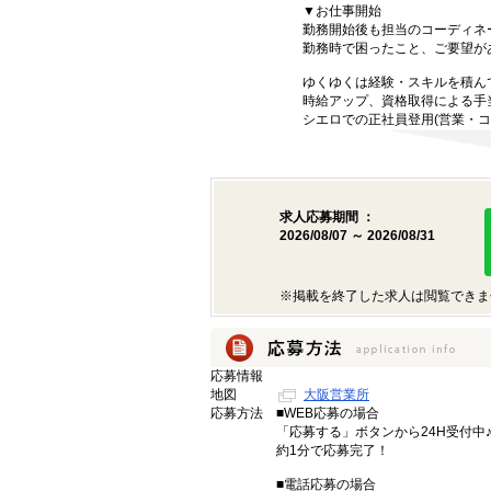
▼お仕事開始
勤務開始後も担当のコーディネ
勤務時で困ったこと、ご要望が
ゆくゆくは経験・スキルを積ん
時給アップ、資格取得による手
シエロでの正社員登用(営業・コ
求人応募期間 ：
2026/08/07 ～ 2026/08/31
※掲載を終了した求人は閲覧できま
応募情報
地図
大阪営業所
応募方法
■WEB応募の場合
「応募する」ボタンから24H受付中
約1分で応募完了！
■電話応募の場合