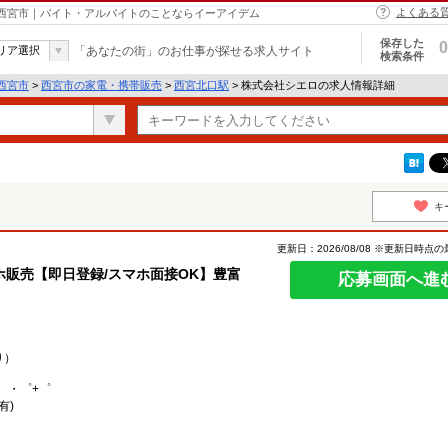
よくある
 西宮市｜バイト・アルバイトのことならイーアイデム
保存した
0
リア選択
「あなたの街」のお仕事が探せる求人サイト
検索条件
西宮市
>
西宮市の家電・携帯販売
>
西宮北口駅
> 株式会社シエロの求人情報詳細
キ
更新日：2026/08/08 ※更新日時点
販売【即日登録/スマホ面接OK】豊富
応募画面へ進
り）
。・゜+゜
有)