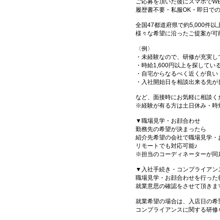
ご応募を頂いた後にスマホでW
履歴書不要・私服OK・即日で
全国47都道府県で約5,000
様々な希望に沿ったご提案が可
〈例〉
・未経験なので、研修が充実し
・時給1,600円以上を探してい
・自宅からなるべく近くが良い
・入社開始日を相談出来る先が
など、面接時にお気軽に相談く
※経験が有る方は土日休み・時
▼職場見学・お顔合わせ
勤務先の希望が決まったら
紹介先希望の会社で職場見学・
リモートでも対応可能♪
※担当のコーディネーターが同
▼入社手続き・コンプライアン
職場見学・お顔合わせを行った
就業意思の確認をさせて頂きま
就業希望の場合は、入店日の希
コンプライアンスに関する研修