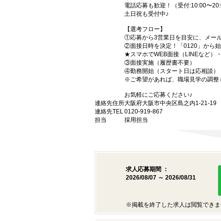
電話応募も歓迎！（受付:10:00〜20:
土日祝も受付中♪
【選考フロー】
①応募から3営業日を目安に、メール
②面接日時を決定！「0120」から
★スマホでWEB面接（LINEなど
③面接実施（履歴書不要）
④勤務開始（スタート日は応相談）
※ご希望があれば、職場見学の調整
お気軽にご応募ください♪
連絡先住所
大阪府大阪市中央区島之内1-21-1
連絡先TEL
0120-919-867
担当
採用担当
求人応募期間 ：
2026/08/07 ～ 2026/08/31
※掲載を終了した求人は閲覧できま