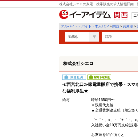
株式会社シエロの家電・携帯販売の求人情報詳細 -
遣
エ
関西
アルバイト・バイト・求人TOP
>
関西
>
兵庫県
>
勤務地
職種
株式会社シエロ
派遣社員
紹介予定派遣
≪西宮北口≫家電量販店で携帯・スマホ
な福利厚生★
給与
時給1650円〜
※残業代支給
★交通費別途支給（規定あ
゜+゜・。○。・゜+゜・。○
入社祝い金10万円支給(規定
お友達を紹介頂くと,