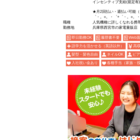
インセンティブ支給(規定有)
★月2回払い・週払い可能
゜・。○。・゜+゜・。○。・
職種
人気機種に詳しくなれる携帯販売
勤務地
兵庫県西宮市の家電量販店
即日勤務OK
履歴書不要
Web
語学力を活かせる（英語以外）
高
髪型・髪色自由
ネイルOK
ピア
入社祝い金あり
各種手当（家族・