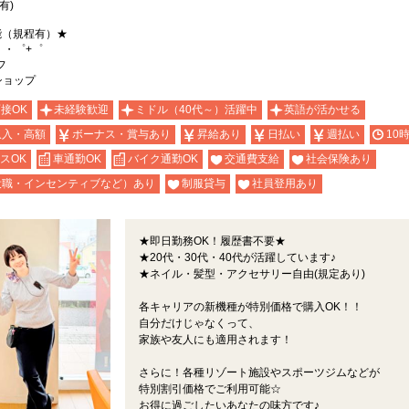
有)
能（規程有）★
。・゜+゜
フ
ショップ
面接OK
未経験歓迎
ミドル（40代～）活躍中
英語が活かせる
収入・高額
ボーナス・賞与あり
昇給あり
日払い
週払い
10
スOK
車通勤OK
バイク通勤OK
交通費支給
社会保険あり
役職・インセンティブなど）あり
制服貸与
社員登用あり
★即日勤務OK！履歴書不要★
★20代・30代・40代が活躍しています♪
★ネイル・髪型・アクセサリー自由(規定あり)
各キャリアの新機種が特別価格で購入OK！！
自分だけじゃなくって、
家族や友人にも適用されます！
さらに！各種リゾート施設やスポーツジムなどが
特別割引価格でご利用可能☆
お得に過ごしたいあなたの味方です♪