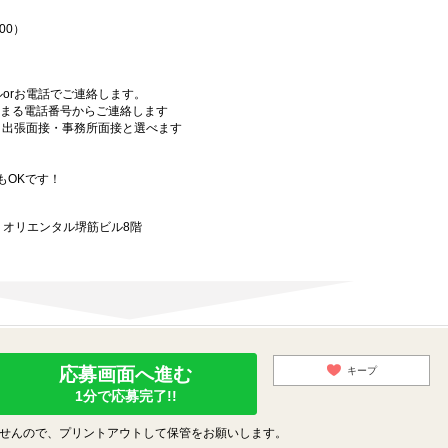
00）
orお電話でご連絡します。
始まる電話番号からご連絡します
）・出張面接・事務所面接と選べます
もOKです！
9 オリエンタル堺筋ビル8階
応募画面へ進む
キープ
1分で応募完了!!
せんので、プリントアウトして保管をお願いします。