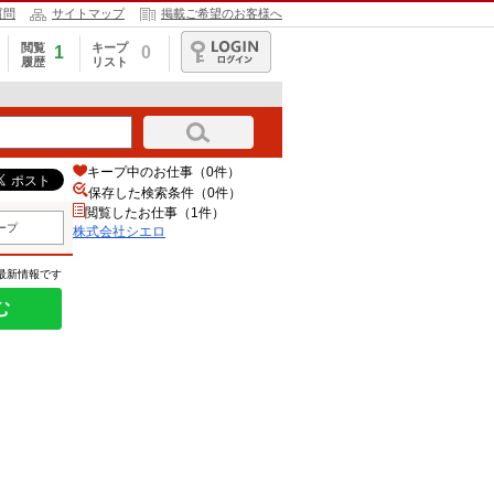
質問
サイトマップ
掲載ご希望のお客様へ
閲覧
キープ
1
0
履歴
リスト
ログイン
キープ中のお仕事（0件）
保存した検索条件（
0
件）
閲覧したお仕事（1件）
ープ
株式会社シエロ
の最新情報です
む