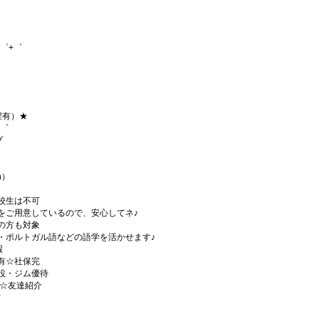
゜+゜
程有）★
+゜
プ
h）
校生は不可
をご用意しているので、安心してネ♪
の方も対象
・ポルトガル語などの語学を活かせます♪
暇
有☆社保完
設・ジム優待
)☆友達紹介
有