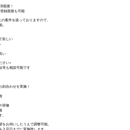
EB面接！
の登録面接も可能
件以上の案件を扱っておりますので、
能。
て欲しい
る
良い
ださい♪
短等も相談可能です
お顔合わせを実施！
席
ス研修
後
す。
望をお伺いしたうえで調整可能。
を入店日までに実施致します。