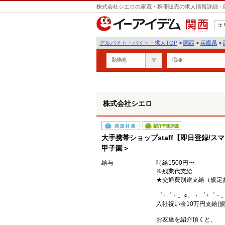
株式会社シエロの家電・携帯販売の求人情報詳細 -
遣
エ
関西
アルバイト・バイト・求人TOP
>
関西
>
兵庫県
>
勤務地
職種
株式会社シエロ
派遣社員
紹介予定派遣
大手携帯ショップstaff【即日登録/ス
甲子園＞
給与
時給1500円〜
※残業代支給
★交通費別途支給（規定
゜+゜・。○。・゜+゜・
入社祝い金10万円支給(規
お友達を紹介頂くと,