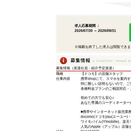
求人応募期間 ：
2026/07/30 ～ 2026/08/31
※掲載を終了した求人は閲覧できま
募集情報（派遣社員・紹介予定派遣）
職種
【ドコモ】の店舗スタッフ
仕事内容
携帯shopにて、スマホを案内
特に難しい説明もないので、ご
各種料金プランのご相談対応・
初めての方でも安心♪
あなた専属のコーディネーター
■携帯やインターネット販売業
docomo(ドコモ)/au(エーユー
ワイモバイル(Y!mobille)
人気のApple（アップル）店