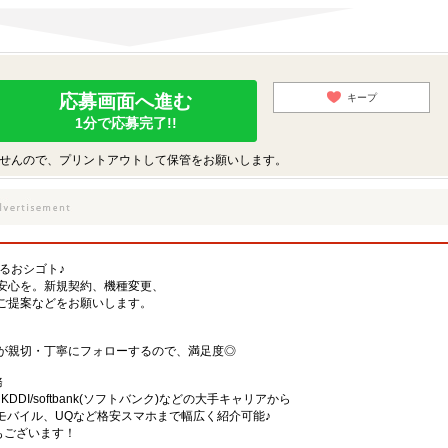
応募画面へ進む
キープ
1分で応募完了!!
せんので、プリントアウトして保管をお願いします。
するおシゴト♪
安心を。新規契約、機種変更、
ご提案などをお願いします。
が親切・丁寧にフォローするので、満足度◎
務
)・KDDI/softbank(ソフトバンク)などの大手キャリアから
、楽天モバイル、UQなど格安スマホまで幅広く紹介可能♪
舗もございます！