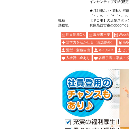
インセンティブ支給(規定
★月2回払い・週払い可
゜・。○。・゜+゜・。○
職種
【ドコモ】の店舗スタッ
勤務地
兵庫県西宮市のdocomo
即日勤務OK
履歴書不要
Web
語学力を活かせる（英語以外）
高
髪型・髪色自由
ネイルOK
ピア
入社祝い金あり
各種手当（家族・