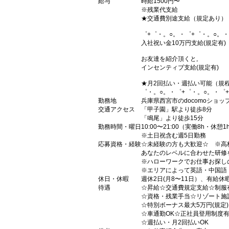
給与
時給1500円〜
※残業代支給
★交通費別途支給（規定あり）
゜+゜・。○。・゜+゜・。○。・
入社祝い金10万円支給(規定有)
お友達を紹介頂くと,
インセンティブ支給(規定有)
★月2回払い・週払い可能（規
゜・。○。・゜+゜・。○。・゜
勤務地
兵庫県西宮市のdocomoショッ
交通アクセス
「甲子園」駅より徒歩8分
「鳴尾」より徒歩15分
勤務時間・曜日
10:00〜21:00（実働8h・休憩1
※土日祝含む週5日勤務
応募資格・経験
☆未経験の方も大歓迎☆ ※高
あなたのレベルに合わせた研修
※ハローワークでお仕事お探し
※エリアによって英語・中国語
休日・休暇
週休2日(月8〜11日）、有給休
待遇
☆昇給☆交通費規定支給☆制服
☆資格・残業手当☆リゾート施
☆特別ボーナス最大5万円(規定
☆車通勤OK☆正社員登用制度
☆週払い・月2回払いOK