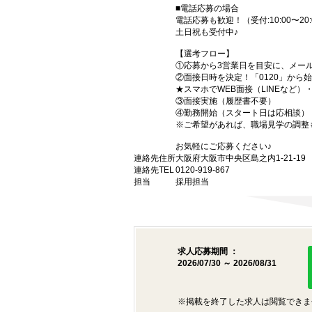
■電話応募の場合
電話応募も歓迎！（受付:10:00〜20:
土日祝も受付中♪
【選考フロー】
①応募から3営業日を目安に、メール
②面接日時を決定！「0120」から
★スマホでWEB面接（LINEなど
③面接実施（履歴書不要）
④勤務開始（スタート日は応相談）
※ご希望があれば、職場見学の調整
お気軽にご応募ください♪
連絡先住所
大阪府大阪市中央区島之内1-21-1
連絡先TEL
0120-919-867
担当
採用担当
求人応募期間 ：
2026/07/30 ～ 2026/08/31
※掲載を終了した求人は閲覧できま