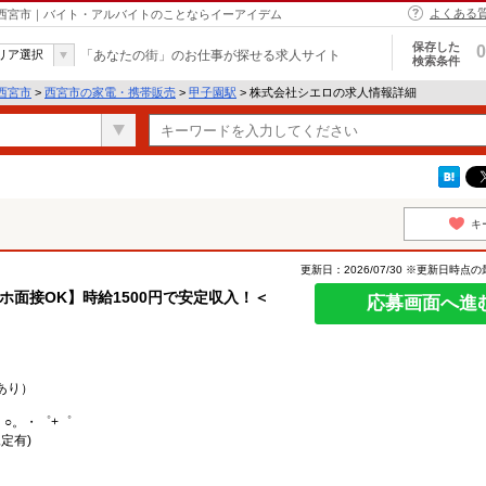
よくある
 西宮市｜バイト・アルバイトのことならイーアイデム
保存した
0
リア選択
「あなたの街」のお仕事が探せる求人サイト
検索条件
西宮市
>
西宮市の家電・携帯販売
>
甲子園駅
> 株式会社シエロの求人情報詳細
キ
更新日：2026/07/30 ※更新日時点
マホ面接OK】時給1500円で安定収入！＜
応募画面へ進
あり）
。○。・゜+゜
定有)