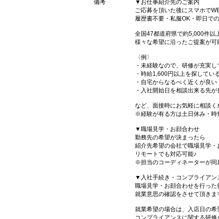
備考
▼お仕事紹介先のご案内
ご応募を頂いた後にスマホでW
履歴書不要・私服OK・即日で
全国47都道府県で約5,000
様々な希望に沿ったご提案が可
〈例〉
・未経験なので、研修が充実し
・時給1,600円以上を探してい
・自宅からなるべく近くが良い
・入社開始日を相談出来る先が
など、面接時にお気軽に相談く
※経験が有る方は土日休み・時
▼職場見学・お顔合わせ
勤務先の希望が決まったら
紹介先希望の会社で職場見学・
リモートでも対応可能♪
※担当のコーディネーターが同
▼入社手続き・コンプライアン
職場見学・お顔合わせを行った
就業意思の確認をさせて頂きま
就業希望の場合は、入店日の希
コンプライアンスに関する研修