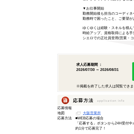
▼お仕事開始
勤務開始後も担当のコーディネ
勤務時で困ったこと、ご要望が
ゆくゆくは経験・スキルを積ん
時給アップ、資格取得による手
シエロでの正社員登用(営業・コ
求人応募期間 ：
2026/07/30 ～ 2026/08/31
※掲載を終了した求人は閲覧できま
応募情報
地図
大阪営業所
応募方法
■WEB応募の場合
「応募する」ボタンから24H受付中
約1分で応募完了！