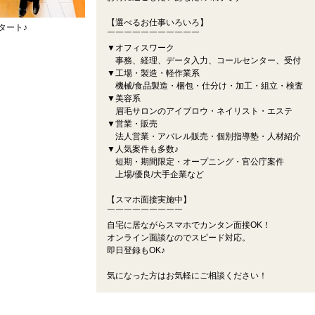
【選べるお仕事いろいろ】
タート♪
￣￣￣￣￣￣￣￣￣￣￣
▼オフィスワーク
事務、経理、データ入力、コールセンター、受付
▼工場・製造・軽作業系
機械/食品製造・梱包・仕分け・加工・組立・検査
▼美容系
眉毛サロンのアイブロウ・ネイリスト・エステ
▼営業・販売
法人営業・アパレル販売・個別指導塾・人材紹介
▼人気案件も多数♪
短期・期間限定・オープニング・官公庁案件
上場/優良/大手企業など
【スマホ面接実施中】
￣￣￣￣￣￣￣￣￣
自宅に居ながらスマホでカンタン面接OK！
オンライン面談なのでスピード対応。
即日登録もOK♪
気になった方はお気軽にご相談ください！