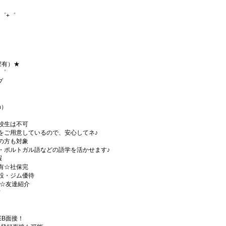
゜+゜
程有）★
+゜
プ
h）
校生は不可
をご用意しているので、安心してネ♪
の方も対象
・ポルトガル語などの語学を活かせます♪
暇
有☆社保完
設・ジム優待
)☆友達紹介
有
EB面接！