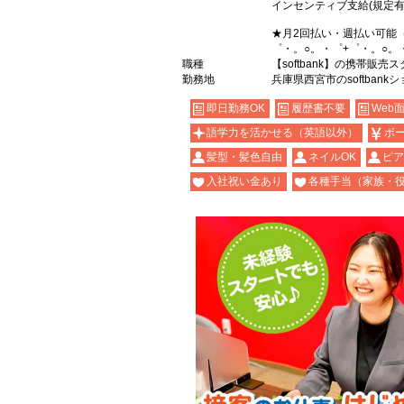
インセンティブ支給(規定有
★月2回払い・週払い可能
゜・。○。・゜+゜・。○。
職種
【softbank】の携帯販売
勤務地
兵庫県西宮市のsoftbank
即日勤務OK
履歴書不要
Web
語学力を活かせる（英語以外）
ボ
髪型・髪色自由
ネイルOK
ピア
入社祝い金あり
各種手当（家族・