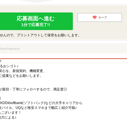
応募画面へ進む
キープ
1分で応募完了!!
せんので、プリントアウトして保管をお願いします。
フ
するおシゴト♪
安心を。新規契約、機種変更、
ご提案などをお願いします。
が親切・丁寧にフォローするので、満足度◎
務
)・KDDI/softbank(ソフトバンク)などの大手キャリアから
、楽天モバイル、UQなど格安スマホまで幅広く紹介可能♪
舗もございます！
・能力による）