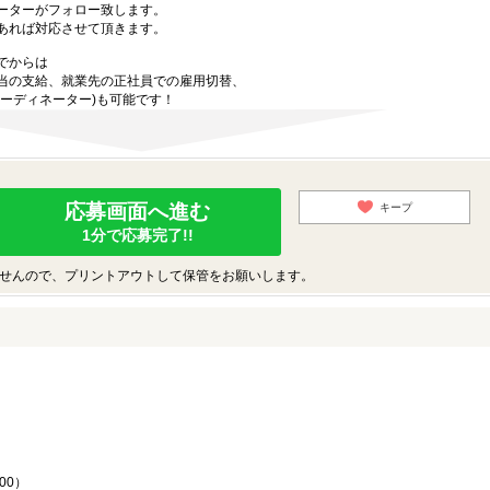
ーターがフォロー致します。
あれば対応させて頂きます。
でからは
当の支給、就業先の正社員での雇用切替、
ーディネーター)も可能です！
応募画面へ進む
キープ
1分で応募完了!!
せんので、プリントアウトして保管をお願いします。
♪
00）