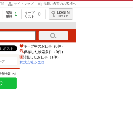
質問
サイトマップ
掲載ご希望のお客様へ
閲覧
キープ
1
0
履歴
リスト
ログイン
キープ中のお仕事（0件）
保存した検索条件（
0
件）
閲覧したお仕事（1件）
ープ
株式会社シエロ
の最新情報です
む