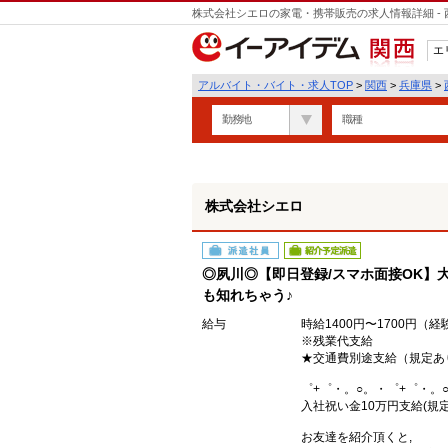
株式会社シエロの家電・携帯販売の求人情報詳細 -
遣
エ
関西
アルバイト・バイト・求人TOP
>
関西
>
兵庫県
>
勤務地
職種
株式会社シエロ
派遣社員
紹介予定派遣
◎夙川◎【即日登録/スマホ面接OK】大
も知れちゃう♪
給与
時給1400円〜1700円（
※残業代支給
★交通費別途支給（規定あ
゜+゜・。○。・゜+゜・。
入社祝い金10万円支給(規定
お友達を紹介頂くと,