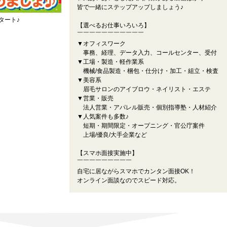
皆で一緒にステップアップしましょう♪
タート♪
【選べるお仕事いろいろ】
￣￣￣￣￣￣￣￣￣￣￣
▼オフィスワーク
事務、経理、データ入力、コールセンター、受付
▼工場・製造・軽作業系
機械/食品製造・梱包・仕分け・加工・組立・検査
▼美容系
眉毛サロンのアイブロウ・ネイリスト・エステ
▼営業・販売
法人営業・アパレル販売・個別指導塾・人材紹介
▼人気案件も多数♪
短期・期間限定・オープニング・官公庁案件
上場/優良/大手企業など
【スマホ面接実施中】
￣￣￣￣￣￣￣￣￣
自宅に居ながらスマホでカンタン面接OK！
オンライン面談なのでスピード対応。