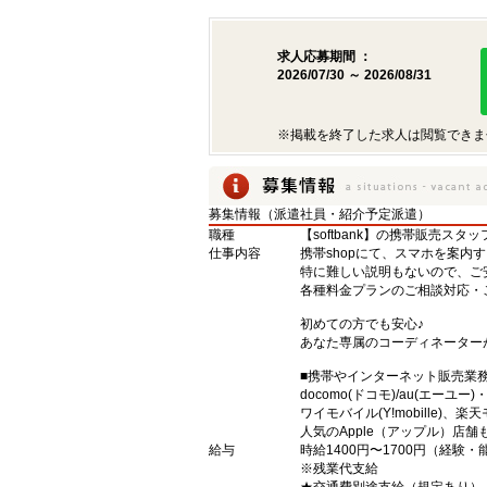
求人応募期間 ：
2026/07/30 ～ 2026/08/31
※掲載を終了した求人は閲覧できま
募集情報（派遣社員・紹介予定派遣）
職種
【softbank】の携帯販売スタッ
仕事内容
携帯shopにて、スマホを案内
特に難しい説明もないので、ご
各種料金プランのご相談対応・
初めての方でも安心♪
あなた専属のコーディネーター
■携帯やインターネット販売業
docomo(ドコモ)/au(エーユー
ワイモバイル(Y!mobille)
人気のApple（アップル）店
給与
時給1400円〜1700円（経験
※残業代支給