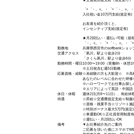
★交通費別途支給（規定あり）
゜+゜・。○。・゜+゜・。○。・
入社祝い金10万円支給(規定有)
お友達を紹介頂くと,
インセンティブ支給(規定有)
★月2回払い・週払い可能（規
゜・。○。・゜+゜・。○。・゜
勤務地
兵庫県西宮市のsoftbankショッ
交通アクセス
「夙川」駅より徒歩2分
「さくら夙川」駅より徒歩6分
勤務時間・曜日
10:00〜19:00（実働8h・休憩1
※土日祝含む週5日勤務
応募資格・経験
☆未経験の方も大歓迎☆ ※高
あなたのレベルに合わせた研修
※ハローワークでお仕事お探し
※エリアによって英語・中国語
休日・休暇
週休2日(月8〜11日）、有給休
待遇
☆昇給☆交通費規定支給☆制服
☆資格・残業手当☆リゾート施
☆特別ボーナス最大5万円(規定
☆車通勤OK☆正社員登用制度
☆週払い・月2回払いOK
備考
▼お仕事紹介先のご案内
ご応募を頂いた後にスマホでW