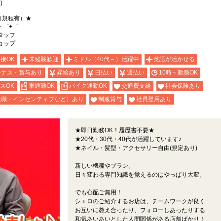
)
（規程有）★
・゜+゜
スタッフ
ショップ
面接OK
未経験歓迎
ミドル（40代～）活躍中
英語が活かせる
ーナス・賞与あり
昇給あり
日払い
週払い
10時～勤務OK
スOK
車通勤OK
バイク通勤OK
交通費支給
社会保険あり
役職・インセンティブなど）あり
制服貸与
社員登用あり
★即日勤務OK！履歴書不要★
★20代・30代・40代が活躍しています♪
★ネイル・髪型・アクセサリー自由(規定あり)
新しい機種やプラン。
日々変わる専門知識を覚えるのはやっぱり大変。
でも心配ご無用！
シエロのご紹介するお店は、チームワークが良く
お互いに教え合ったり、フォローしあったりする
和気あいあいとした人間関係がある店舗ばかり！