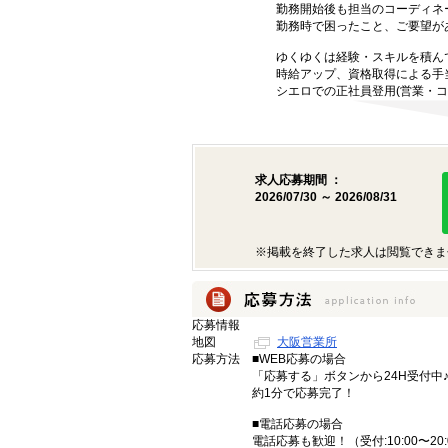
勤務開始後も担当のコーディネ
勤務時で困ったこと、ご要望が
ゆくゆくは経験・スキルを積ん
時給アップ、資格取得による手
シエロでの正社員登用(営業・コ
求人応募期間 ：
2026/07/30 ～ 2026/08/31
※掲載を終了した求人は閲覧できま
応募情報
地図
大阪営業所
応募方法
■WEB応募の場合
「応募する」ボタンから24H受付中
約1分で応募完了！
■電話応募の場合
電話応募も歓迎！（受付:10:00〜20: