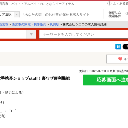
よくある
 西宮市｜バイト・アルバイトのことならイーアイデム
保存した
0
リア選択
「あなたの街」のお仕事が探せる求人サイト
検索条件
西宮市
>
西宮市の家電・携帯販売
>
夙川駅
> 株式会社シエロの求人情報詳細
キ
更新日：2026/07/30 ※更新日時点
手携帯ショップstaff！裏ワザ便利機能
応募画面へ進
経験・能力による）
り）
○。・゜+゜
有)