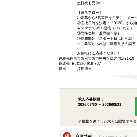
土日祝も受付中♪
【選考フロー】
①応募から3営業日を目安に、メール
②面接日時を決定！「0120」から
★スマホでWEB面接（LINEなど
③面接実施（履歴書不要）
④勤務開始（スタート日は応相談）
※ご希望があれば、職場見学の調整
お気軽にご応募ください♪
連絡先住所
大阪府大阪市中央区島之内1-21-1
連絡先TEL
0120-919-867
担当
採用担当
求人応募期間 ：
2026/07/30 ～ 2026/08/31
※掲載を終了した求人は閲覧できま