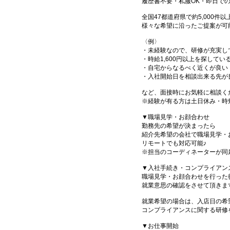
履歴書不要・私服OK・即日で
全国47都道府県で約5,000
様々な希望に沿ったご提案が可
〈例〉
・未経験なので、研修が充実し
・時給1,600円以上を探してい
・自宅からなるべく近くが良い
・入社開始日を相談出来る先が
など、面接時にお気軽に相談く
※経験が有る方は土日休み・時
▼職場見学・お顔合わせ
勤務先の希望が決まったら
紹介先希望の会社で職場見学・
リモートでも対応可能♪
※担当のコーディネーターが同
▼入社手続き・コンプライアン
職場見学・お顔合わせを行った
就業意思の確認をさせて頂きま
就業希望の場合は、入店日の希
コンプライアンスに関する研修
▼お仕事開始