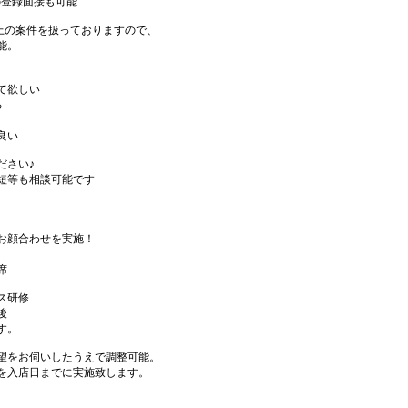
の登録面接も可能
件以上の案件を扱っておりますので、
能。
て欲しい
る
良い
ださい♪
短等も相談可能です
お顔合わせを実施！
席
ス研修
後
す。
望をお伺いしたうえで調整可能。
を入店日までに実施致します。