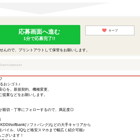
応募画面へ進む
キープ
1分で応募完了!!
せんので、プリントアウトして保管をお願いします。
フ
するおシゴト♪
安心を。新規契約、機種変更、
ご提案などをお願いします。
が親切・丁寧にフォローするので、満足度◎
務
)・KDDI/softbank(ソフトバンク)などの大手キャリアから
、楽天モバイル、UQなど格安スマホまで幅広く紹介可能♪
舗もございます！