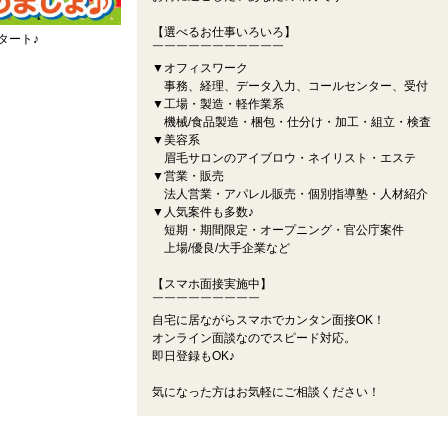
【選べるお仕事いろいろ】
タート♪
￣￣￣￣￣￣￣￣￣￣￣
▼オフィスワーク
事務、経理、データ入力、コールセンター、受付
▼工場・製造・軽作業系
機械/食品製造・梱包・仕分け・加工・組立・検査
▼美容系
眉毛サロンのアイブロウ・ネイリスト・エステ
▼営業・販売
法人営業・アパレル販売・個別指導塾・人材紹介
▼人気案件も多数♪
短期・期間限定・オープニング・官公庁案件
上場/優良/大手企業など
【スマホ面接実施中】
￣￣￣￣￣￣￣￣￣
自宅に居ながらスマホでカンタン面接OK！
オンライン面談なのでスピード対応。
即日登録もOK♪
気になった方はお気軽にご相談ください！