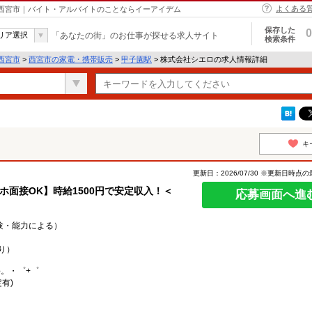
よくある
 西宮市｜バイト・アルバイトのことならイーアイデム
保存した
0
リア選択
「あなたの街」のお仕事が探せる求人サイト
検索条件
西宮市
>
西宮市の家電・携帯販売
>
甲子園駅
> 株式会社シエロの求人情報詳細
キ
更新日：2026/07/30 ※更新日時点
マホ面接OK】時給1500円で安定収入！＜
応募画面へ進
経験・能力による）
り）
○。・゜+゜
有)