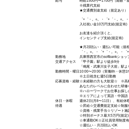
給与
時給1500円〜1700円（経験
※残業代支給
★交通費別途支給（規定あり）
゜+゜・。○。・゜+゜・。○。・
入社祝い金10万円支給(規定有)
お友達を紹介頂くと,
インセンティブ支給(規定有)
★月2回払い・週払い可能（規
゜・。○。・゜+゜・。○。・゜
勤務地
兵庫県西宮市のsoftbankショッ
交通アクセス
「甲子園」駅より徒歩9分
「鳴尾・武庫川女子大前」駅よ
勤務時間・曜日
10:00〜20:00（実働8h・休憩1
※土日祝含む週5日勤務
応募資格・経験
☆未経験の方も大歓迎☆ ※高
あなたのレベルに合わせた研修
※ハローワークでお仕事お探し
※エリアによって英語・中国語
休日・休暇
週休2日(月8〜11日）、有給休
待遇
☆昇給☆交通費規定支給☆制服
☆資格・残業手当☆リゾート施
☆特別ボーナス最大5万円(規定
☆車通勤OK☆正社員登用制度
☆週払い・月2回払いOK