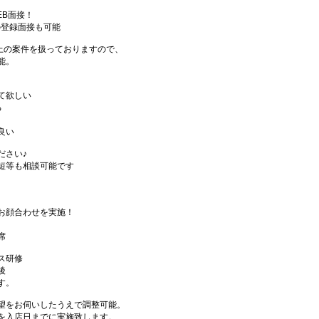
EB面接！
の登録面接も可能
件以上の案件を扱っておりますので、
能。
て欲しい
る
良い
ださい♪
短等も相談可能です
お顔合わせを実施！
席
ス研修
後
す。
望をお伺いしたうえで調整可能。
を入店日までに実施致します。