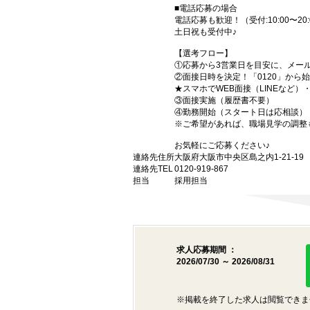
■電話応募の場合
電話応募も歓迎！（受付:10:00〜20:
土日祝も受付中♪
【選考フロー】
①応募から3営業日を目安に、メール
②面接日時を決定！「0120」から
★スマホでWEB面接（LINEなど
③面接実施（履歴書不要）
④勤務開始（スタート日は応相談）
※ご希望があれば、職場見学の調整
お気軽にご応募ください♪
連絡先住所
大阪府大阪市中央区島之内1-21-1
連絡先TEL
0120-919-867
担当
採用担当
求人応募期間 ：
2026/07/30 ～ 2026/08/31
※掲載を終了した求人は閲覧できま