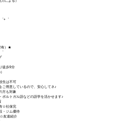
・能力による）
゜+゜
程有）★
+゜
プ
り徒歩9分
h）
校生は不可
をご用意しているので、安心してネ♪
の方も対象
・ポルトガル語などの語学を活かせます♪
暇
有☆社保完
設・ジム優待
)☆友達紹介
有