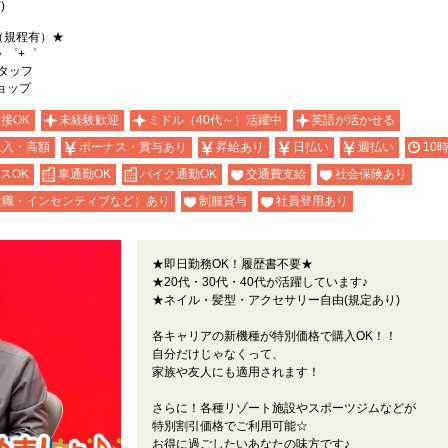
)
（規程有）★
・゜+゜
タッフ
ショップ
面接OK
未経験歓迎
ミドル（40代～）活躍中
英語が活かせる
収入・高額
ボーナス・賞与あり
昇給あり
日払い
週払い
10
スOK
車通勤OK
バイク通勤OK
交通費支給
社会保険あり
役職・インセンティブなど）あり
制服貸与
社員登用あり
★即日勤務OK！履歴書不要★
★20代・30代・40代が活躍しています♪
★ネイル・髪型・アクセサリー自由(規定あり)
各キャリアの新機種が特別価格で購入OK！！
自分だけじゃなくって、
家族や友人にも適用されます！
さらに！各種リゾート施設やスポーツジムなどが
特別割引価格でご利用可能☆
お得に過ごしたいあなたの味方です♪