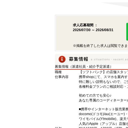
求人応募期間 ：
2026/07/30 ～ 2026/08/31
※掲載を終了した求人は閲覧できま
募集情報（派遣社員・紹介予定派遣）
職種
【ソフトバンク】の店舗スタッ
仕事内容
携帯shopにて、スマホを案内
特に難しい説明もないので、ご
各種料金プランのご相談対応・
初めての方でも安心♪
あなた専属のコーディネーター
■携帯やインターネット販売業
docomo(ドコモ)/au(エーユー
ワイモバイル(Y!mobille)
人気のApple（アップル）店