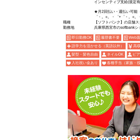
インセンティブ支給(規定有
★月2回払い・週払い可能
゜・。○。・゜+゜・。○。
職種
【ソフトバンク】の店舗ス
勤務地
兵庫県西宮市のsoftbank
即日勤務OK
履歴書不要
Web
語学力を活かせる（英語以外）
高
髪型・髪色自由
ネイルOK
ピア
入社祝い金あり
各種手当（家族・