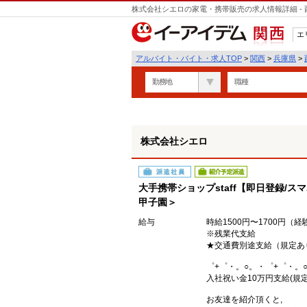
株式会社シエロの家電・携帯販売の求人情報詳細 -
遣
エ
関西
アルバイト・バイト・求人TOP
>
関西
>
兵庫県
>
勤務地
職種
株式会社シエロ
派遣社員
紹介予定派遣
大手携帯ショップstaff【即日登録/ス
甲子園＞
給与
時給1500円〜1700円（
※残業代支給
★交通費別途支給（規定あ
゜+゜・。○。・゜+゜・。
入社祝い金10万円支給(規定
お友達を紹介頂くと,