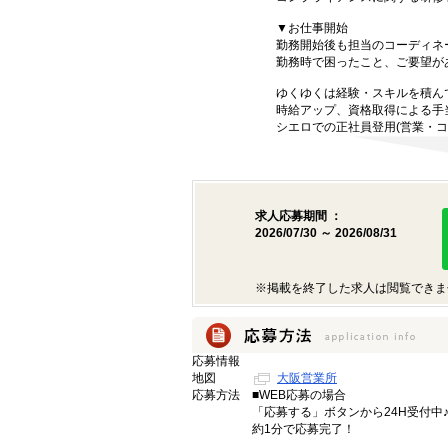
▼お仕事開始
勤務開始後も担当のコーディネ
勤務時で困ったこと、ご要望が
ゆくゆくは経験・スキルを積ん
時給アップ、資格取得による手
シエロでの正社員登用(営業・コ
求人応募期間 ：
2026/07/30 ～ 2026/08/31
※掲載を終了した求人は閲覧できま
応募情報
地図
大阪営業所
応募方法
■WEB応募の場合
「応募する」ボタンから24H受付中
約1分で応募完了！