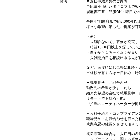
備考
▼お仕事紹介先のご案内
ご応募を頂いた後にスマホでW
履歴書不要・私服OK・即日で
全国47都道府県で約5,000
様々な希望に沿ったご提案が可
〈例〉
・未経験なので、研修が充実し
・時給1,600円以上を探してい
・自宅からなるべく近くが良い
・入社開始日を相談出来る先が
など、面接時にお気軽に相談く
※経験が有る方は土日休み・時
▼職場見学・お顔合わせ
勤務先の希望が決まったら
紹介先希望の会社で職場見学・
リモートでも対応可能♪
※担当のコーディネーターが同
▼入社手続き・コンプライアン
職場見学・お顔合わせを行った
就業意思の確認をさせて頂きま
就業希望の場合は、入店日の希
コンプライアンスに関する研修