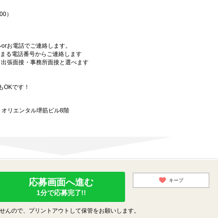
00）
orお電話でご連絡します。
始まる電話番号からご連絡します
）・出張面接・事務所面接と選べます
もOKです！
9 オリエンタル堺筋ビル8階
応募画面へ進む
キープ
1分で応募完了!!
せんので、プリントアウトして保管をお願いします。