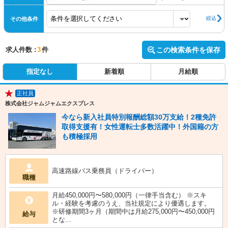
絞込
その他条件
求人件数 :
3
件
この検索条件を保存
指定なし
新着順
月給順
正社員
★
株式会社ジャムジャムエクスプレス
今なら新入社員特別報酬総額30万支給！2種免許
取得支援有！女性運転士多数活躍中！外国籍の方
も積極採用
高速路線バス乗務員（ドライバー）
職種
月給450,000円〜580,000円（一律手当含む） ※スキ
ル・経験を考慮のうえ、当社規定により優遇します。
※研修期間3ヶ月（期間中は月給275,000円〜450,000円
給与
とな...