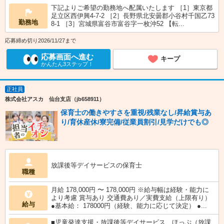
下記よりご希望の勤務地へ配属いたします ［1］東京都
足立区西伊興4-7-2 ［2］長野県北安曇郡小谷村千国乙73
勤務地
8-1 ［3］宮城県富谷市富谷字一枚沖52 【転...
応募締め切り2026/11/27まで
応募画面へ進む
キープ
かんたん3ステップ！
正社員
株式会社アスカ 仙台支店（jb658911）
保育士の働きやすさを重視/残業なし/昇給賞与あ
り/育休産休/寮完備/従業員割引/見学だけでも◎
放課後等デイサービスの保育士
職種
月給 178,000円 〜 178,000円 ※給与幅は経験・能力に
より考慮 賞与あり 交通費あり／実費支給（上限有り）
給与
●基本給： 178000円（経験、能力に応じて決定） ●...
■児童発達支援・放課後等デイサービス ほっぷ（放課