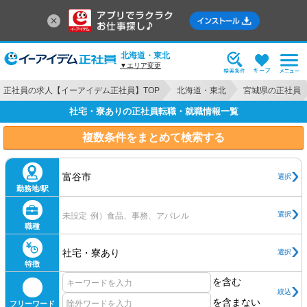
北海道・東北
▼エリア変更
正社員の求人【イーアイデム正社員】TOP
北海道・東北
宮城県の正社員
社宅・寮ありの正社員転職・就職情報一覧
複数条件をまとめて検索する
富谷市
選択
勤務地/駅
選択
未設定
例）食品、事務、アパレル
職種
社宅・寮あり
選択
特徴
を含む
絞込
を含まない
フリーワード