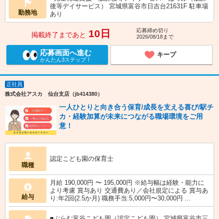
後等デイサービス） 宮城県富谷市日吉台21631F 駐車場
勤務地
あり
応募締め切り
10日
掲載終了まであと
2026/08/18まで
応募画面へ進む
キープ
かんたん3ステップ！
正社員
株式会社アスカ 仙台支店（jb414380）
一人ひとりと向き合う保育/成長を支える喜び/駅チ
カ・経験加算が未来につながる職場環境をご用
意！
認定こども園の保育士
職種
月給 190,000円 〜 195,000円 ※給与幅は経験・能力に
より考慮 賞与あり 交通費あり／会社規定による 賞与あ
給与
り:年2回(2.5か月) 職務手当:5,000円〜30,000円 ...
■ぷらむ富谷こども園（認定こども園） 宮城県富谷市三