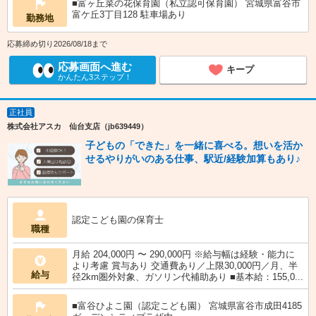
■富ヶ丘菜の花保育園（私立認可保育園） 宮城県富谷市
富ケ丘3丁目128 駐車場あり
勤務地
応募締め切り2026/08/18まで
応募画面へ進む
キープ
かんたん3ステップ！
正社員
株式会社アスカ 仙台支店（jb639449）
子どもの「できた」を一緒に喜べる。想いを活か
せるやりがいのある仕事、駅近/経験加算もあり♪
認定こども園の保育士
職種
月給 204,000円 〜 290,000円 ※給与幅は経験・能力に
より考慮 賞与あり 交通費あり／上限30,000円／月、半
給与
径2km圏外対象、ガソリン代補助あり ■基本給：155,0...
■富谷ひよこ園（認定こども園） 宮城県富谷市成田4185