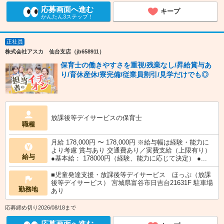
応募画面へ進む
キープ
かんたん3ステップ！
正社員
株式会社アスカ 仙台支店（jb658911）
保育士の働きやすさを重視/残業なし/昇給賞与あ
り/育休産休/寮完備/従業員割引/見学だけでも◎
放課後等デイサービスの保育士
職種
月給 178,000円 〜 178,000円 ※給与幅は経験・能力に
より考慮 賞与あり 交通費あり／実費支給（上限有り）
給与
●基本給： 178000円（経験、能力に応じて決定） ●...
■児童発達支援・放課後等デイサービス ほっぷ（放課
後等デイサービス） 宮城県富谷市日吉台21631F 駐車場
勤務地
あり
応募締め切り2026/08/18まで
応募画面へ進む