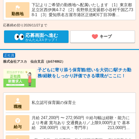
下記よりご希望の勤務地へ配属いたします ［1］東京都
足立区西伊興4-7-2 ［2］長野県北安曇郡小谷村千国乙73
勤務地
8-1 ［3］愛知県名古屋市港区正徳町6丁目39番...
応募締め切り2026/11/27まで
応募画面へ進む
キープ
かんたん3ステップ！
正社員
株式会社アスカ 仙台支店（jb574862）
子どもに寄り添う保育観/想いを大切に/駅チカ勤
務/経験をしっかり評価できる環境がここに！
私立認可保育園の保育士
職種
月給 247,200円 〜 272,950円 ※給与幅は経験・能力に
より考慮 賞与あり 交通費あり／上限9,000円まで 基本
給与
給 208,000円（短大・専門卒） 213,000円...