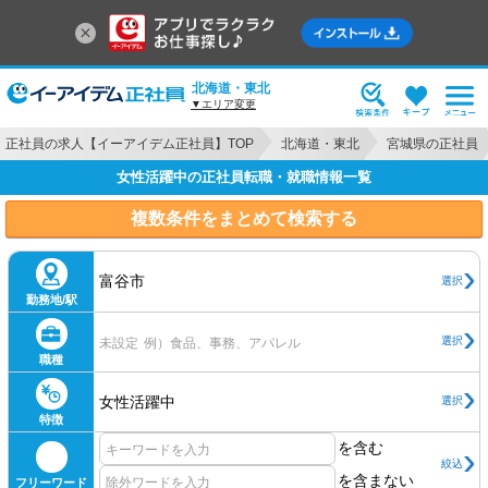
北海道・東北
▼エリア変更
正社員の求人【イーアイデム正社員】TOP
北海道・東北
宮城県の正社員
女性活躍中の正社員転職・就職情報一覧
複数条件をまとめて検索する
富谷市
選択
勤務地/駅
選択
未設定
例）食品、事務、アパレル
職種
女性活躍中
選択
特徴
を含む
絞込
を含まない
フリーワード