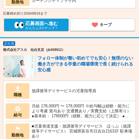
ガーデンシティプラザ内
勤務地
応募締め切り2026/08/18まで
応募画面へ進む
キープ
かんたん3ステップ！
正社員
株式会社アスカ 仙台支店（jb658912）
フォロー体制が整い初めてでも安心！無理のない
働き方ができる学童の職場環境で長く続けられる
安心感
放課後等デイサービスの児童指導員
職種
月給 178,000円 〜 178,000円 ※給与幅は経験・能力に
より考慮 賞与あり 交通費あり／実費支給（上限有り）
給与
●基本給： 178000円（経験、能力に応じて決定） ●...
■児童発達支援・放課後等デイサービス ほっぷ（放課
後等デイサービス） 宮城県富谷市日吉台21631F 駐車場
勤務地
あり