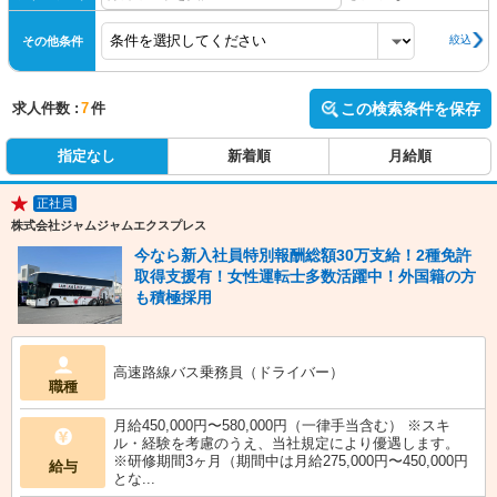
絞込
その他条件
求人件数 :
7
件
この検索条件を保存
指定なし
新着順
月給順
正社員
★
株式会社ジャムジャムエクスプレス
今なら新入社員特別報酬総額30万支給！2種免許
取得支援有！女性運転士多数活躍中！外国籍の方
も積極採用
高速路線バス乗務員（ドライバー）
職種
月給450,000円〜580,000円（一律手当含む） ※スキ
ル・経験を考慮のうえ、当社規定により優遇します。
※研修期間3ヶ月（期間中は月給275,000円〜450,000円
給与
とな...