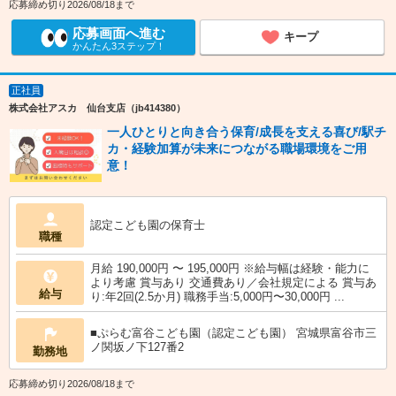
応募締め切り2026/08/18まで
応募画面へ進む
キープ
かんたん3ステップ！
正社員
株式会社アスカ 仙台支店（jb414380）
一人ひとりと向き合う保育/成長を支える喜び/駅チ
カ・経験加算が未来につながる職場環境をご用
意！
認定こども園の保育士
職種
月給 190,000円 〜 195,000円 ※給与幅は経験・能力に
より考慮 賞与あり 交通費あり／会社規定による 賞与あ
給与
り:年2回(2.5か月) 職務手当:5,000円〜30,000円 ...
■ぷらむ富谷こども園（認定こども園） 宮城県富谷市三
ノ関坂ノ下127番2
勤務地
応募締め切り2026/08/18まで