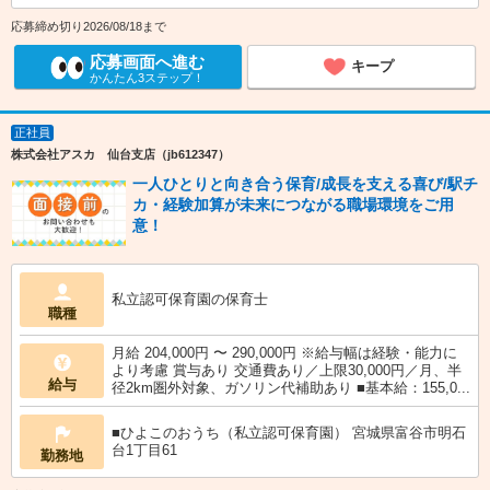
応募締め切り2026/08/18まで
応募画面へ進む
キープ
かんたん3ステップ！
正社員
株式会社アスカ 仙台支店（jb612347）
一人ひとりと向き合う保育/成長を支える喜び/駅チ
カ・経験加算が未来につながる職場環境をご用
意！
私立認可保育園の保育士
職種
月給 204,000円 〜 290,000円 ※給与幅は経験・能力に
より考慮 賞与あり 交通費あり／上限30,000円／月、半
給与
径2km圏外対象、ガソリン代補助あり ■基本給：155,0...
■ひよこのおうち（私立認可保育園） 宮城県富谷市明石
台1丁目61
勤務地