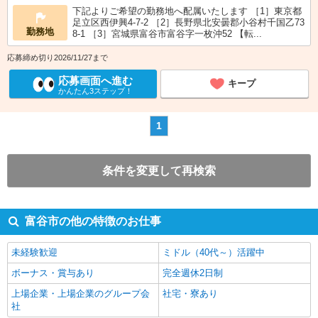
下記よりご希望の勤務地へ配属いたします ［1］東京都
足立区西伊興4-7-2 ［2］長野県北安曇郡小谷村千国乙73
勤務地
8-1 ［3］宮城県富谷市富谷字一枚沖52 【転...
応募締め切り2026/11/27まで
応募画面へ進む
キープ
かんたん3ステップ！
1
条件を変更して再検索
富谷市の他の特徴のお仕事
未経験歓迎
ミドル（40代～）活躍中
ボーナス・賞与あり
完全週休2日制
上場企業・上場企業のグループ会
社宅・寮あり
社