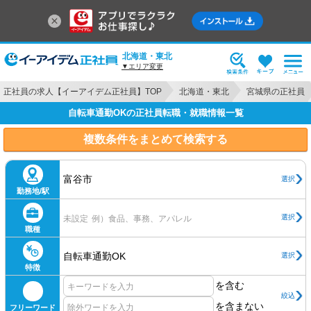
北海道・東北
▼エリア変更
正社員の求人【イーアイデム正社員】TOP
北海道・東北
宮城県の正社員
自転車通勤OKの正社員転職・就職情報一覧
複数条件をまとめて検索する
富谷市
選択
勤務地/駅
選択
未設定
例）食品、事務、アパレル
職種
自転車通勤OK
選択
特徴
を含む
絞込
を含まない
フリーワード