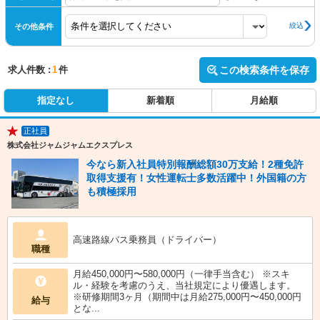
絞込
その他条件
求人件数 :
1
件
この検索条件を保存
指定なし
新着順
月給順
正社員
★
株式会社ジャムジャムエクスプレス
今なら新入社員特別報酬総額30万支給！2種免許
取得支援有！女性運転士多数活躍中！外国籍の方
も積極採用
高速路線バス乗務員（ドライバー）
職種
月給450,000円〜580,000円（一律手当含む） ※スキ
ル・経験を考慮のうえ、当社規定により優遇します。
※研修期間3ヶ月（期間中は月給275,000円〜450,000円
給与
とな...