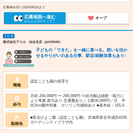
応募締め切り2026/08/18まで
応募画面へ進む
キープ
かんたん3ステップ！
正社員
株式会社アスカ 仙台支店（jb639449）
子どもの「できた」を一緒に喜べる。想いを活か
せるやりがいのある仕事、駅近/経験加算もあり♪
認定こども園の保育士
職種
月給 204,000円 〜 290,000円 ※給与幅は経験・能力に
より考慮 賞与あり 交通費あり／上限30,000円／月、半
給与
径2km圏外対象、ガソリン代補助あり ■基本給：155,0...
■富谷ひよこ園（認定こども園） 宮城県富谷市成田4185
ガーデンシティプラザ内
勤務地