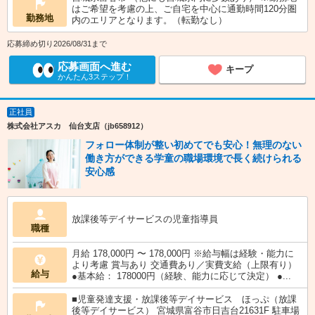
はご希望を考慮の上、ご自宅を中心に通勤時間120分圏
勤務地
内のエリアとなります。（転勤なし）
応募締め切り2026/08/31まで
応募画面へ進む
キープ
かんたん3ステップ！
正社員
株式会社アスカ 仙台支店（jb658912）
フォロー体制が整い初めてでも安心！無理のない
働き方ができる学童の職場環境で長く続けられる
安心感
放課後等デイサービスの児童指導員
職種
月給 178,000円 〜 178,000円 ※給与幅は経験・能力に
より考慮 賞与あり 交通費あり／実費支給（上限有り）
給与
●基本給： 178000円（経験、能力に応じて決定） ●...
■児童発達支援・放課後等デイサービス ほっぷ（放課
後等デイサービス） 宮城県富谷市日吉台21631F 駐車場