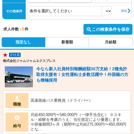
絞込
その他条件
求人件数 :
8
件
この検索条件を保存
指定なし
新着順
月給順
正社員
★
株式会社ジャムジャムエクスプレス
今なら新入社員特別報酬総額30万支給！2種免許
取得支援有！女性運転士多数活躍中！外国籍の方
も積極採用
高速路線バス乗務員（ドライバー）
職種
月給450,000円〜580,000円（一律手当含む） ※スキ
ル・経験を考慮のうえ、当社規定により優遇します。
※研修期間3ヶ月（期間中は月給275,000円〜450,000円
給与
とな...