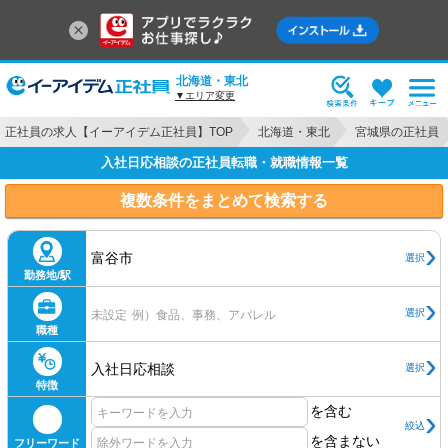
北海道・東北
▼エリア変更
正社員の求人【イーアイデム正社員】TOP
北海道・東北
宮城県の正社員
入社日応相談の正社員転職・就職情報一覧
複数条件をまとめて検索する
富谷市
選択
勤務地/駅
選択
未設定
例）食品、事務、アパレル
職種
入社日応相談
選択
特徴
を含む
絞込
を含まない
フリーワード