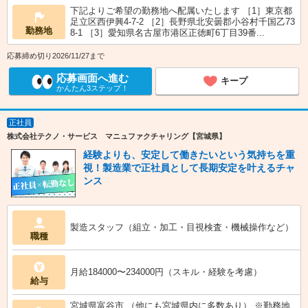
下記よりご希望の勤務地へ配属いたします ［1］東京都
足立区西伊興4-7-2 ［2］長野県北安曇郡小谷村千国乙73
勤務地
8-1 ［3］愛知県名古屋市港区正徳町6丁目39番...
応募締め切り2026/11/27まで
応募画面へ進む
キープ
かんたん3ステップ！
正社員
株式会社テクノ・サービス マニュファクチャリング【宮城県】
経験よりも、安定して働きたいという気持ちを重
視！製造業で正社員として長期安定を叶えるチャ
ンス
製造スタッフ（組立・加工・目視検査・機械操作など）
職種
月給184000〜234000円（スキル・経験を考慮）
給与
宮城県富谷市 （他にも宮城県内に多数あり） ※勤務地