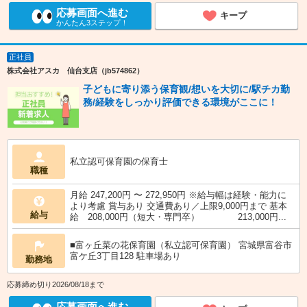
応募画面へ進む
キープ
かんたん3ステップ！
正社員
株式会社アスカ 仙台支店（jb574862）
子どもに寄り添う保育観/想いを大切に/駅チカ勤
務/経験をしっかり評価できる環境がここに！
私立認可保育園の保育士
職種
月給 247,200円 〜 272,950円 ※給与幅は経験・能力に
より考慮 賞与あり 交通費あり／上限9,000円まで 基本
給与
給 208,000円（短大・専門卒） 213,000円...
■富ヶ丘菜の花保育園（私立認可保育園） 宮城県富谷市
富ケ丘3丁目128 駐車場あり
勤務地
応募締め切り2026/08/18まで
応募画面へ進む