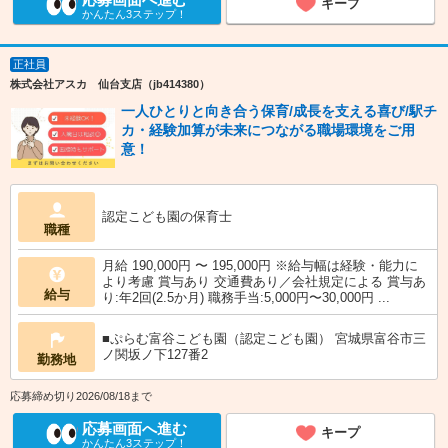
キープ
かんたん3ステップ！
正社員
株式会社アスカ 仙台支店（jb414380）
一人ひとりと向き合う保育/成長を支える喜び/駅チ
カ・経験加算が未来につながる職場環境をご用
意！
認定こども園の保育士
職種
月給 190,000円 〜 195,000円 ※給与幅は経験・能力に
より考慮 賞与あり 交通費あり／会社規定による 賞与あ
給与
り:年2回(2.5か月) 職務手当:5,000円〜30,000円 ...
■ぷらむ富谷こども園（認定こども園） 宮城県富谷市三
ノ関坂ノ下127番2
勤務地
応募締め切り2026/08/18まで
応募画面へ進む
キープ
かんたん3ステップ！