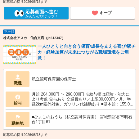
応募締め切り2026/08/18まで
応募画面へ進む
キープ
かんたん3ステップ！
正社員
株式会社アスカ 仙台支店（jb612347）
一人ひとりと向き合う保育/成長を支える喜び/駅チ
カ・経験加算が未来につながる職場環境をご用
意！
私立認可保育園の保育士
職種
月給 204,000円 〜 290,000円 ※給与幅は経験・能力に
より考慮 賞与あり 交通費あり／上限30,000円／月、半
給与
径2km圏外対象、ガソリン代補助あり ■基本給：155,0...
■ひよこのおうち（私立認可保育園） 宮城県富谷市明石
台1丁目61
勤務地
応募締め切り2026/08/18まで