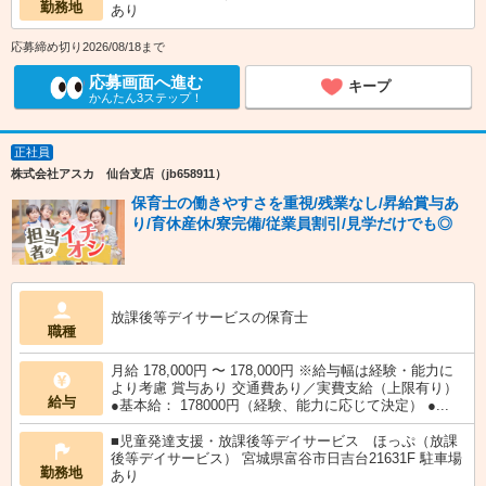
勤務地
あり
応募締め切り2026/08/18まで
応募画面へ進む
キープ
かんたん3ステップ！
正社員
株式会社アスカ 仙台支店（jb658911）
保育士の働きやすさを重視/残業なし/昇給賞与あ
り/育休産休/寮完備/従業員割引/見学だけでも◎
放課後等デイサービスの保育士
職種
月給 178,000円 〜 178,000円 ※給与幅は経験・能力に
より考慮 賞与あり 交通費あり／実費支給（上限有り）
給与
●基本給： 178000円（経験、能力に応じて決定） ●...
■児童発達支援・放課後等デイサービス ほっぷ（放課
後等デイサービス） 宮城県富谷市日吉台21631F 駐車場
勤務地
あり