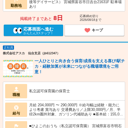
後等デイサービス） 宮城県富谷市日吉台21631F 駐車場
勤務地
あり
応募締め切り
8日
掲載終了まであと
2026/08/18まで
応募画面へ進む
キープ
かんたん3ステップ！
正社員
株式会社アスカ 仙台支店（jb612347）
一人ひとりと向き合う保育/成長を支える喜び/駅チ
カ・経験加算が未来につながる職場環境をご用
意！
私立認可保育園の保育士
職種
月給 204,000円 〜 290,000円 ※給与幅は経験・能力に
より考慮 賞与あり 交通費あり／上限30,000円／月、半
給与
径2km圏外対象、ガソリン代補助あり ■基本給：155,0...
■ひよこのおうち（私立認可保育園） 宮城県富谷市明石