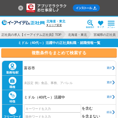
北海道・東北
▼エリア変更
正社員の求人【イーアイデム正社員】TOP
北海道・東北
宮城県の正社員
ミドル（40代～）活躍中の正社員転職・就職情報一覧
複数条件をまとめて検索する
富谷市
選択
勤務地/駅
選択
未設定
例）食品、事務、アパレル
職種
ミドル（40代～）活躍中
選択
特徴
を含む
絞込
を含まない
フリーワード