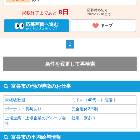
応募締め切り
8日
掲載終了まであと
2026/08/18まで
応募画面へ進む
キープ
かんたん3ステップ！
1
条件を変更して再検索
富谷市の他の特徴のお仕事
未経験歓迎
ミドル（40代～）活躍中
ボーナス・賞与あり
完全週休2日制
上場企業・上場企業のグループ会
社宅・寮あり
社
富谷市の平均給与情報