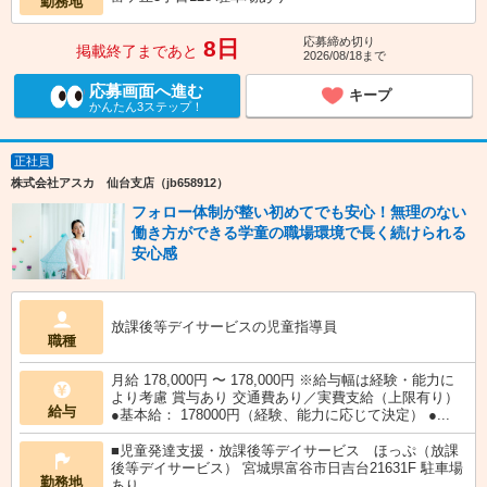
勤務地
応募締め切り
8日
掲載終了まであと
2026/08/18まで
応募画面へ進む
キープ
かんたん3ステップ！
正社員
株式会社アスカ 仙台支店（jb658912）
フォロー体制が整い初めてでも安心！無理のない
働き方ができる学童の職場環境で長く続けられる
安心感
放課後等デイサービスの児童指導員
職種
月給 178,000円 〜 178,000円 ※給与幅は経験・能力に
より考慮 賞与あり 交通費あり／実費支給（上限有り）
給与
●基本給： 178000円（経験、能力に応じて決定） ●...
■児童発達支援・放課後等デイサービス ほっぷ（放課
後等デイサービス） 宮城県富谷市日吉台21631F 駐車場
勤務地
あり