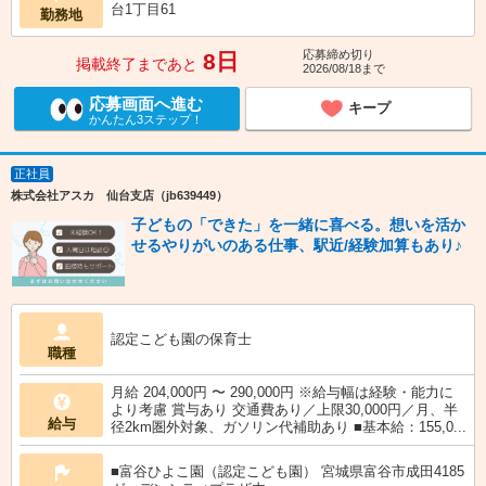
台1丁目61
勤務地
応募締め切り
8日
掲載終了まであと
2026/08/18まで
応募画面へ進む
キープ
かんたん3ステップ！
正社員
株式会社アスカ 仙台支店（jb639449）
子どもの「できた」を一緒に喜べる。想いを活か
せるやりがいのある仕事、駅近/経験加算もあり♪
認定こども園の保育士
職種
月給 204,000円 〜 290,000円 ※給与幅は経験・能力に
より考慮 賞与あり 交通費あり／上限30,000円／月、半
給与
径2km圏外対象、ガソリン代補助あり ■基本給：155,0...
■富谷ひよこ園（認定こども園） 宮城県富谷市成田4185