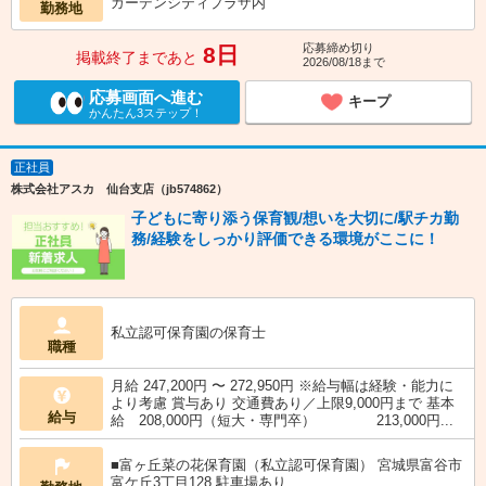
ガーデンシティプラザ内
勤務地
応募締め切り
8日
掲載終了まであと
2026/08/18まで
応募画面へ進む
キープ
かんたん3ステップ！
正社員
株式会社アスカ 仙台支店（jb574862）
子どもに寄り添う保育観/想いを大切に/駅チカ勤
務/経験をしっかり評価できる環境がここに！
私立認可保育園の保育士
職種
月給 247,200円 〜 272,950円 ※給与幅は経験・能力に
より考慮 賞与あり 交通費あり／上限9,000円まで 基本
給与
給 208,000円（短大・専門卒） 213,000円...
■富ヶ丘菜の花保育園（私立認可保育園） 宮城県富谷市
富ケ丘3丁目128 駐車場あり