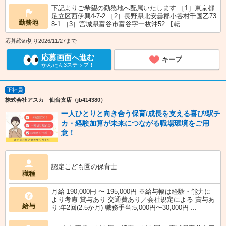
下記よりご希望の勤務地へ配属いたします ［1］東京都
足立区西伊興4-7-2 ［2］長野県北安曇郡小谷村千国乙73
勤務地
8-1 ［3］宮城県富谷市富谷字一枚沖52 【転...
応募締め切り2026/11/27まで
応募画面へ進む
キープ
かんたん3ステップ！
正社員
株式会社アスカ 仙台支店（jb414380）
一人ひとりと向き合う保育/成長を支える喜び/駅チ
カ・経験加算が未来につながる職場環境をご用
意！
認定こども園の保育士
職種
月給 190,000円 〜 195,000円 ※給与幅は経験・能力に
より考慮 賞与あり 交通費あり／会社規定による 賞与あ
給与
り:年2回(2.5か月) 職務手当:5,000円〜30,000円 ...