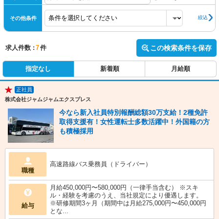
絞込
その他条件
求人件数 :
7
件
この検索条件を保存
指定なし
新着順
月給順
正社員
★
株式会社ジャムジャムエクスプレス
今なら新入社員特別報酬総額30万支給！2種免許
取得支援有！女性運転士多数活躍中！外国籍の方
も積極採用
高速路線バス乗務員（ドライバー）
職種
月給450,000円〜580,000円（一律手当含む） ※スキ
ル・経験を考慮のうえ、当社規定により優遇します。
※研修期間3ヶ月（期間中は月給275,000円〜450,000円
給与
とな...