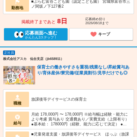
■ぷらむ富谷こども園（認定こども園） 宮城県富谷市三
ノ関坂ノ下127番2
勤務地
応募締め切り
8日
掲載終了まであと
2026/08/18まで
応募画面へ進む
キープ
かんたん3ステップ！
正社員
株式会社アスカ 仙台支店（jb658911）
保育士の働きやすさを重視/残業なし/昇給賞与あ
り/育休産休/寮完備/従業員割引/見学だけでも◎
放課後等デイサービスの保育士
職種
月給 178,000円 〜 178,000円 ※給与幅は経験・能力に
より考慮 賞与あり 交通費あり／実費支給（上限有り）
給与
●基本給： 178000円（経験、能力に応じて決定） ●...
■児童発達支援・放課後等デイサービス ほっぷ（放課