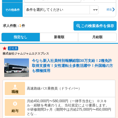
絞込
その他条件
求人件数 :
1
件
この検索条件を保存
指定なし
新着順
月給順
正社員
★
株式会社ジャムジャムエクスプレス
今なら新入社員特別報酬総額30万支給！2種免許
取得支援有！女性運転士多数活躍中！外国籍の方
も積極採用
高速路線バス乗務員（ドライバー）
職種
月給450,000円〜580,000円（一律手当含む） ※スキ
ル・経験を考慮のうえ、当社規定により優遇します。
※研修期間3ヶ月（期間中は月給275,000円〜450,000円
給与
とな...