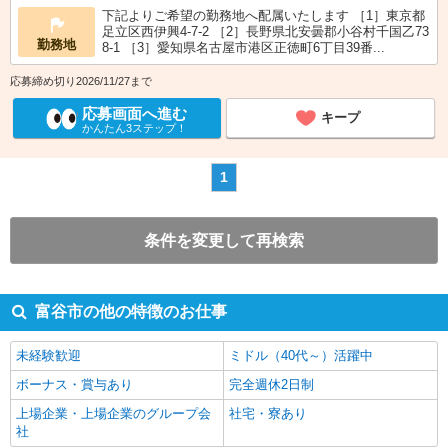
下記よりご希望の勤務地へ配属いたします ［1］東京都
足立区西伊興4-7-2 ［2］長野県北安曇郡小谷村千国乙73
勤務地
8-1 ［3］愛知県名古屋市港区正徳町6丁目39番...
応募締め切り2026/11/27まで
応募画面へ進む
キープ
かんたん3ステップ！
1
条件を変更して再検索
富谷市の他の特徴のお仕事
未経験歓迎
ミドル（40代～）活躍中
ボーナス・賞与あり
完全週休2日制
上場企業・上場企業のグループ会
社宅・寮あり
社