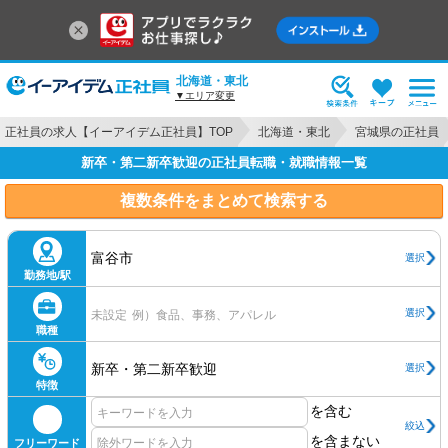
北海道・東北
▼エリア変更
正社員の求人【イーアイデム正社員】TOP
北海道・東北
宮城県の正社員
新卒・第二新卒歓迎の正社員転職・就職情報一覧
複数条件をまとめて検索する
富谷市
選択
勤務地/駅
選択
未設定
例）食品、事務、アパレル
職種
新卒・第二新卒歓迎
選択
特徴
を含む
絞込
を含まない
フリーワード