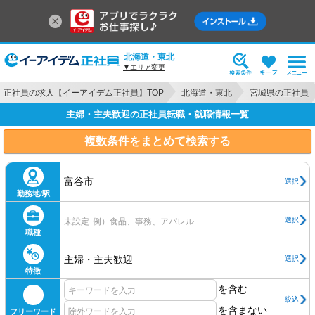
北海道・東北
▼エリア変更
正社員の求人【イーアイデム正社員】TOP
北海道・東北
宮城県の正社員
主婦・主夫歓迎の正社員転職・就職情報一覧
複数条件をまとめて検索する
富谷市
選択
勤務地/駅
選択
未設定
例）食品、事務、アパレル
職種
主婦・主夫歓迎
選択
特徴
を含む
絞込
を含まない
フリーワード