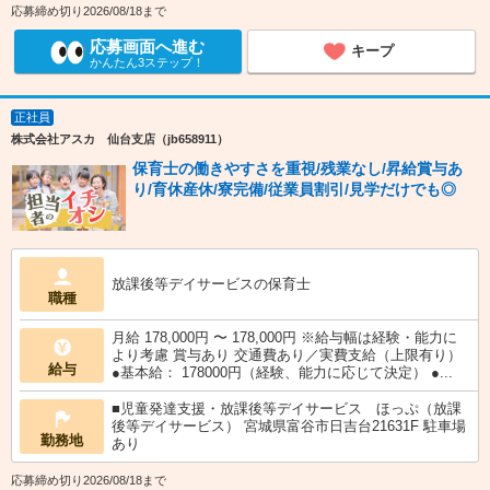
応募締め切り2026/08/18まで
応募画面へ進む
キープ
かんたん3ステップ！
正社員
株式会社アスカ 仙台支店（jb658911）
保育士の働きやすさを重視/残業なし/昇給賞与あ
り/育休産休/寮完備/従業員割引/見学だけでも◎
放課後等デイサービスの保育士
職種
月給 178,000円 〜 178,000円 ※給与幅は経験・能力に
より考慮 賞与あり 交通費あり／実費支給（上限有り）
給与
●基本給： 178000円（経験、能力に応じて決定） ●...
■児童発達支援・放課後等デイサービス ほっぷ（放課
後等デイサービス） 宮城県富谷市日吉台21631F 駐車場
勤務地
あり
応募締め切り2026/08/18まで