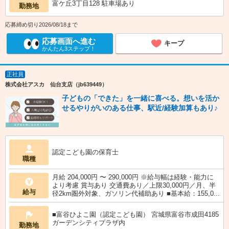
富ケ丘3丁目128 駐車場あり
勤務地
応募締め切り2026/08/18まで
応募画面へ進む
キープ
かんたん3ステップ！
正社員
株式会社アスカ 仙台支店（jb639449）
子どもの「できた」を一緒に喜べる。想いを活か
せるやりがいのある仕事、駅近/経験加算もあり♪
認定こども園の保育士
職種
月給 204,000円 〜 290,000円 ※給与幅は経験・能力に
より考慮 賞与あり 交通費あり／上限30,000円／月、半
給与
径2km圏外対象、ガソリン代補助あり ■基本給：155,0...
■富谷ひよこ園（認定こども園） 宮城県富谷市成田4185
ガーデンシティプラザ内
勤務地