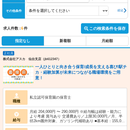
絞込
その他条件
求人件数 :
6
件
この検索条件を保存
指定なし
新着順
月給順
正社員
株式会社アスカ 仙台支店（jb612347）
一人ひとりと向き合う保育/成長を支える喜び/駅チ
カ・経験加算が未来につながる職場環境をご用
意！
私立認可保育園の保育士
職種
月給 204,000円 〜 290,000円 ※給与幅は経験・能力に
より考慮 賞与あり 交通費あり／上限30,000円／月、半
給与
径2km圏外対象、ガソリン代補助あり ■基本給：155,0...