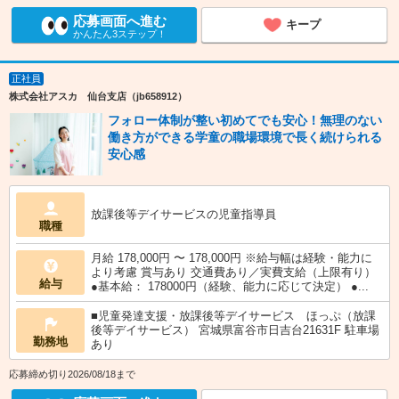
応募画面へ進む
キープ
かんたん3ステップ！
正社員
株式会社アスカ 仙台支店（jb658912）
フォロー体制が整い初めてでも安心！無理のない
働き方ができる学童の職場環境で長く続けられる
安心感
放課後等デイサービスの児童指導員
職種
月給 178,000円 〜 178,000円 ※給与幅は経験・能力に
より考慮 賞与あり 交通費あり／実費支給（上限有り）
給与
●基本給： 178000円（経験、能力に応じて決定） ●...
■児童発達支援・放課後等デイサービス ほっぷ（放課
後等デイサービス） 宮城県富谷市日吉台21631F 駐車場
勤務地
あり
応募締め切り2026/08/18まで