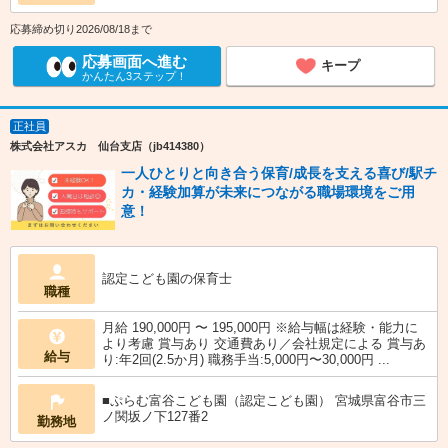
応募締め切り2026/08/18まで
応募画面へ進む
キープ
かんたん3ステップ！
正社員
株式会社アスカ 仙台支店（jb414380）
一人ひとりと向き合う保育/成長を支える喜び/駅チ
カ・経験加算が未来につながる職場環境をご用
意！
認定こども園の保育士
職種
月給 190,000円 〜 195,000円 ※給与幅は経験・能力に
より考慮 賞与あり 交通費あり／会社規定による 賞与あ
給与
り:年2回(2.5か月) 職務手当:5,000円〜30,000円 ...
■ぷらむ富谷こども園（認定こども園） 宮城県富谷市三
ノ関坂ノ下127番2
勤務地