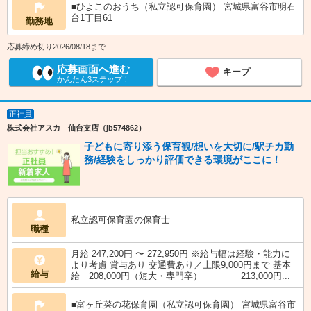
■ひよこのおうち（私立認可保育園） 宮城県富谷市明石
台1丁目61
勤務地
応募締め切り2026/08/18まで
応募画面へ進む
キープ
かんたん3ステップ！
正社員
株式会社アスカ 仙台支店（jb574862）
子どもに寄り添う保育観/想いを大切に/駅チカ勤
務/経験をしっかり評価できる環境がここに！
私立認可保育園の保育士
職種
月給 247,200円 〜 272,950円 ※給与幅は経験・能力に
より考慮 賞与あり 交通費あり／上限9,000円まで 基本
給与
給 208,000円（短大・専門卒） 213,000円...
■富ヶ丘菜の花保育園（私立認可保育園） 宮城県富谷市