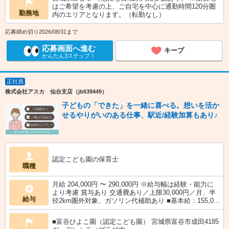
はご希望を考慮の上、ご自宅を中心に通勤時間120分圏
勤務地
内のエリアとなります。（転勤なし）
応募締め切り2026/08/31まで
応募画面へ進む
キープ
かんたん3ステップ！
正社員
株式会社アスカ 仙台支店（jb639449）
子どもの「できた」を一緒に喜べる。想いを活か
せるやりがいのある仕事、駅近/経験加算もあり♪
認定こども園の保育士
職種
月給 204,000円 〜 290,000円 ※給与幅は経験・能力に
より考慮 賞与あり 交通費あり／上限30,000円／月、半
給与
径2km圏外対象、ガソリン代補助あり ■基本給：155,0...
■富谷ひよこ園（認定こども園） 宮城県富谷市成田4185