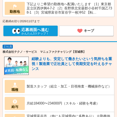
下記よりご希望の勤務地へ配属いたします ［1］東京都
足立区西伊興4-7-2 ［2］長野県北安曇郡小谷村千国乙73
勤務地
8-1 ［3］宮城県富谷市富谷字一枚沖52 【転...
応募締め切り2026/11/27まで
応募画面へ進む
キープ
かんたん3ステップ！
正社員
株式会社テクノ・サービス マニュファクチャリング【宮城県】
経験よりも、安定して働きたいという気持ちを重
視！製造業で正社員として長期安定を叶えるチャ
ンス
製造スタッフ（組立・加工・目視検査・機械操作など）
職種
月給184000〜234000円（スキル・経験を考慮）
給与
宮城県富谷市 （他にも宮城県内に多数あり） ※勤務地