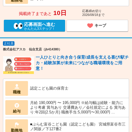
勤務地
応募締め切り
10日
掲載終了まであと
2026/08/18まで
応募画面へ進む
キープ
かんたん3ステップ！
正社員
株式会社アスカ 仙台支店（jb414380）
一人ひとりと向き合う保育/成長を支える喜び/駅チ
カ・経験加算が未来につながる職場環境をご用
意！
認定こども園の保育士
職種
月給 190,000円 〜 195,000円 ※給与幅は経験・能力に
より考慮 賞与あり 交通費あり／会社規定による 賞与あ
給与
り:年2回(2.5か月) 職務手当:5,000円〜30,000円 ...
■ぷらむ富谷こども園（認定こども園） 宮城県富谷市三
ノ関坂ノ下127番2
勤務地