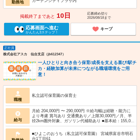
ガーデンシティプラザ内
勤務地
応募締め切り
10日
掲載終了まであと
2026/08/18まで
応募画面へ進む
キープ
かんたん3ステップ！
正社員
株式会社アスカ 仙台支店（jb612347）
一人ひとりと向き合う保育/成長を支える喜び/駅チ
カ・経験加算が未来につながる職場環境をご用
意！
私立認可保育園の保育士
職種
月給 204,000円 〜 290,000円 ※給与幅は経験・能力に
より考慮 賞与あり 交通費あり／上限30,000円／月、半
給与
径2km圏外対象、ガソリン代補助あり ■基本給：155,0...
■ひよこのおうち（私立認可保育園） 宮城県富谷市明石
台1丁目61