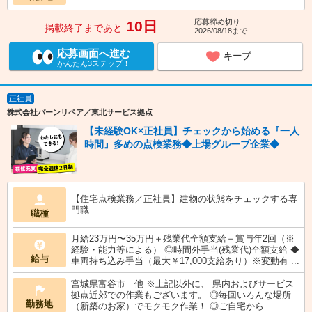
応募締め切り
10日
掲載終了まであと
2026/08/18まで
応募画面へ進む
キープ
かんたん3ステップ！
正社員
株式会社バーンリペア／東北サービス拠点
【未経験OK×正社員】チェックから始める『一人
時間』多めの点検業務◆上場グループ企業◆
【住宅点検業務／正社員】建物の状態をチェックする専
門職
職種
月給23万円〜35万円＋残業代全額支給＋賞与年2回（※
経験・能力等による） ◎時間外手当(残業代)全額支給 ◆
給与
車両持ち込み手当（最大￥17,000支給あり）※変動有 ...
宮城県富谷市 他 ※上記以外に、 県内およびサービス
拠点近郊での作業もございます。 ◎毎回いろんな場所
勤務地
（新築のお家）でモクモク作業！ ◎ご自宅から...