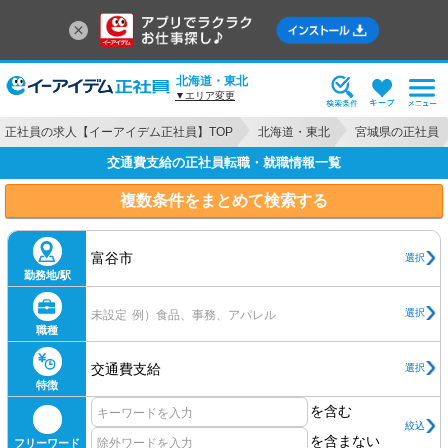
北海道・東北
▼エリア変更
正社員の求人【イーアイデム正社員】TOP
北海道・東北
宮城県の正社員
交通費支給の正社員転職・就職情報一覧
複数条件をまとめて検索する
富谷市
選択
勤務地/駅
選択
未設定
例）食品、事務、アパレル
職種
交通費支給
選択
特徴
を含む
絞込
を含まない
フリーワード