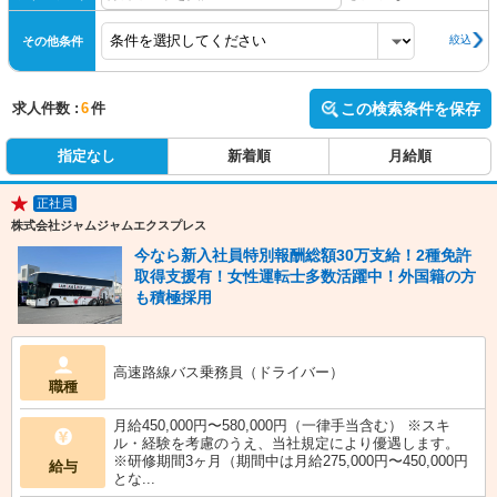
絞込
その他条件
求人件数 :
6
件
この検索条件を保存
指定なし
新着順
月給順
正社員
★
株式会社ジャムジャムエクスプレス
今なら新入社員特別報酬総額30万支給！2種免許
取得支援有！女性運転士多数活躍中！外国籍の方
も積極採用
高速路線バス乗務員（ドライバー）
職種
月給450,000円〜580,000円（一律手当含む） ※スキ
ル・経験を考慮のうえ、当社規定により優遇します。
※研修期間3ヶ月（期間中は月給275,000円〜450,000円
給与
とな...