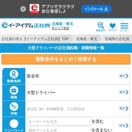
北海道・東北
▼エリア変更
正社員の求人【イーアイデム正社員】TOP
北海道・東北
宮城県の正社員
大型ドライバーの正社員転職・就職情報一覧
複数条件をまとめて検索する
富谷市
選択
勤務地/駅
大型ドライバー
選択
職種
選択
未設定
例）未経験歓迎、土日祝休み
特徴
を含む
絞込
を含まない
フリーワード