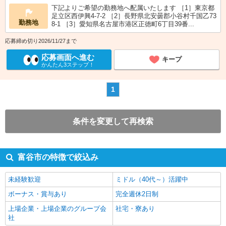
下記よりご希望の勤務地へ配属いたします ［1］東京都
足立区西伊興4-7-2 ［2］長野県北安曇郡小谷村千国乙73
勤務地
8-1 ［3］愛知県名古屋市港区正徳町6丁目39番...
応募締め切り2026/11/27まで
応募画面へ進む
キープ
かんたん3ステップ！
1
条件を変更して再検索
富谷市の特徴で絞込み
未経験歓迎
ミドル（40代～）活躍中
ボーナス・賞与あり
完全週休2日制
上場企業・上場企業のグループ会
社宅・寮あり
社