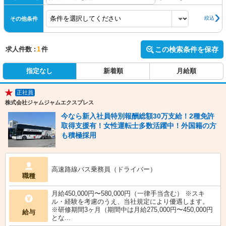
絞込
その他条件
求人件数 :
1
件
この検索条件を保存
指定なし
新着順
月給順
正社員
★
株式会社ジャムジャムエクスプレス
今なら新入社員特別報酬総額30万支給！2種免許
取得支援有！女性運転士多数活躍中！外国籍の方
も積極採用
高速路線バス乗務員（ドライバー）
職種
月給450,000円〜580,000円（一律手当含む） ※スキ
ル・経験を考慮のうえ、当社規定により優遇します。
※研修期間3ヶ月（期間中は月給275,000円〜450,000円
給与
とな...