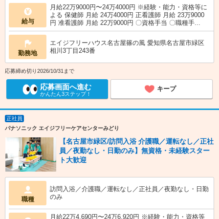
月給22万9000円〜24万4000円 ※経験・能力・資格等に
よる 保健師 月給 24万4000円 正看護師 月給 23万9000
給与
円 准看護師 月給 22万9000円 〇資格手当 〇職種手...
エイジフリーハウス名古屋篠の風 愛知県名古屋市緑区
相川3丁目243番
勤務地
応募締め切り2026/10/31まで
応募画面へ進む
キープ
かんたん3ステップ！
正社員
パナソニック エイジフリーケアセンターみどり
【名古屋市緑区/訪問入浴 介護職／運転なし／正社
員／夜勤なし・日勤のみ】無資格・未経験スター
ト大歓迎
訪問入浴／介護職／運転なし／正社員／夜勤なし・日勤
のみ
職種
月給22万4,690円〜24万6,920円 ※経験・能力・資格等