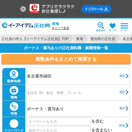
東海
▼エリア変更
正社員の求人【イーアイデム正社員】TOP
東海
愛知県の正社員
名古
ボーナス・賞与ありの正社員転職・就職情報一覧
複数条件をまとめて検索する
名古屋市緑区
選択
勤務地/駅
選択
未設定
例）食品、事務、アパレル
職種
ボーナス・賞与あり
選択
特徴
を含む
絞込
を含まない
フリーワード