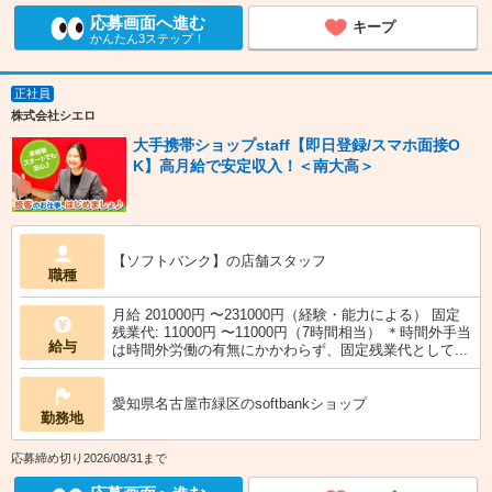
応募画面へ進む
キープ
かんたん3ステップ！
正社員
株式会社シエロ
大手携帯ショップstaff【即日登録/スマホ面接O
K】高月給で安定収入！＜南大高＞
【ソフトバンク】の店舗スタッフ
職種
月給 201000円 〜231000円（経験・能力による） 固定
残業代: 11000円 〜11000円（7時間相当） ＊時間外手当
給与
は時間外労働の有無にかかわらず、固定残業代として...
愛知県名古屋市緑区のsoftbankショップ
勤務地
応募締め切り2026/08/31まで