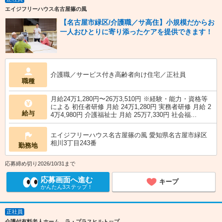
エイジフリーハウス名古屋篠の風
【名古屋市緑区/介護職／サ高住】小規模だからお
一人おひとりに寄り添ったケアを提供できます！
介護職／サービス付き高齢者向け住宅／正社員
職種
月給24万1,280円〜26万3,510円 ※経験・能力・資格等
による 初任者研修 月給 24万1,280円 実務者研修 月給 2
給与
4万4,980円 介護福祉士 月給 25万7,330円 社会福...
エイジフリーハウス名古屋篠の風 愛知県名古屋市緑区
相川3丁目243番
勤務地
応募締め切り2026/10/31まで
応募画面へ進む
キープ
かんたん3ステップ！
正社員
介護付有料老人ホーム ラ・プラスヒルトップ