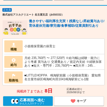
正社員
株式会社アスカクリエート 名古屋支店（jb550332）
働きやすい福利厚生充実！残業なし/昇給賞与あり/
育休産休完備/寮完備/食事補助/従業員割引あり
小規模保育園の保育士
職種
月給 235,760円 〜 277,520円 ※給与幅は経験・能力に
より考慮 賞与あり 交通費あり／規定内支給 ※経験加算
給与
あり ■短大・専門卒：235,760円〜 ■四大卒：245...
■LITTLEHOPPA 鳴海駅前園（小規模保育園） 愛知県
名古屋市緑区鳴海町向田1041鳴海駅前ビル1階
勤務地
応募締め切り
8日
掲載終了まであと
2026/08/18まで
応募画面へ進む
キープ
かんたん3ステップ！