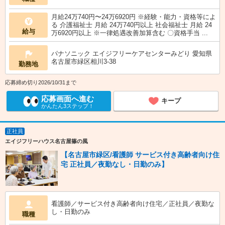
月給24万740円〜24万6920円 ※経験・能力・資格等によ
る 介護福祉士 月給 24万740円以上 社会福祉士 月給 24
給与
万6920円以上 ※一律処遇改善加算含む 〇資格手当 ...
パナソニック エイジフリーケアセンターみどり 愛知県
名古屋市緑区相川3-38
勤務地
応募締め切り2026/10/31まで
応募画面へ進む
キープ
かんたん3ステップ！
正社員
エイジフリーハウス名古屋篠の風
【名古屋市緑区/看護師 サービス付き高齢者向け住
宅 正社員／夜勤なし・日勤のみ】
看護師／サービス付き高齢者向け住宅／正社員／夜勤な
し・日勤のみ
職種