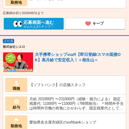
勤務地
応募締め切り2026/08/31まで
応募画面へ進む
キープ
かんたん3ステップ！
正社員
株式会社シエロ
大手携帯ショップstaff【即日登録/スマホ面接O
K】高月給で安定収入！＜相生山＞
【ソフトバンク】の店舗スタッフ
職種
月給 201000円 〜231000円（経験・能力による） 固定
残業代: 11000円 〜11000円（7時間相当） ＊時間外手当
給与
は時間外労働の有無にかかわらず、固定残業代として...
愛知県名古屋市緑区のsoftbankショップ
勤務地