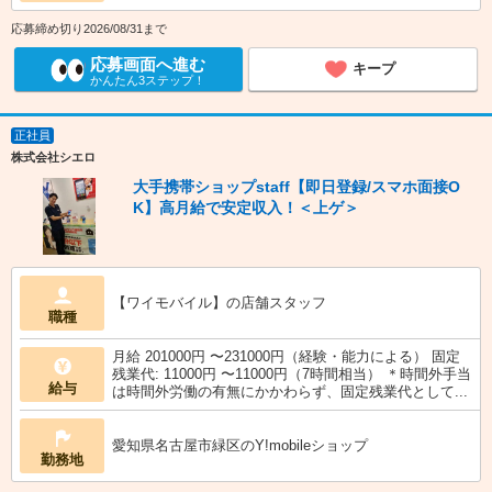
応募締め切り2026/08/31まで
応募画面へ進む
キープ
かんたん3ステップ！
正社員
株式会社シエロ
大手携帯ショップstaff【即日登録/スマホ面接O
K】高月給で安定収入！＜上ゲ＞
【ワイモバイル】の店舗スタッフ
職種
月給 201000円 〜231000円（経験・能力による） 固定
残業代: 11000円 〜11000円（7時間相当） ＊時間外手当
給与
は時間外労働の有無にかかわらず、固定残業代として...
愛知県名古屋市緑区のY!mobileショップ
勤務地