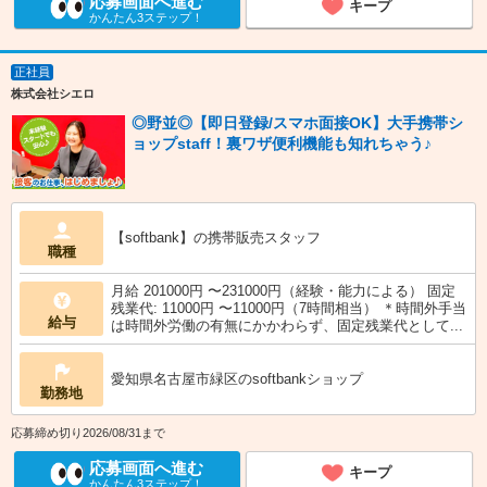
応募画面へ進む
キープ
かんたん3ステップ！
正社員
株式会社シエロ
◎野並◎【即日登録/スマホ面接OK】大手携帯シ
ョップstaff！裏ワザ便利機能も知れちゃう♪
【softbank】の携帯販売スタッフ
職種
月給 201000円 〜231000円（経験・能力による） 固定
残業代: 11000円 〜11000円（7時間相当） ＊時間外手当
給与
は時間外労働の有無にかかわらず、固定残業代として...
愛知県名古屋市緑区のsoftbankショップ
勤務地
応募締め切り2026/08/31まで
応募画面へ進む
キープ
かんたん3ステップ！