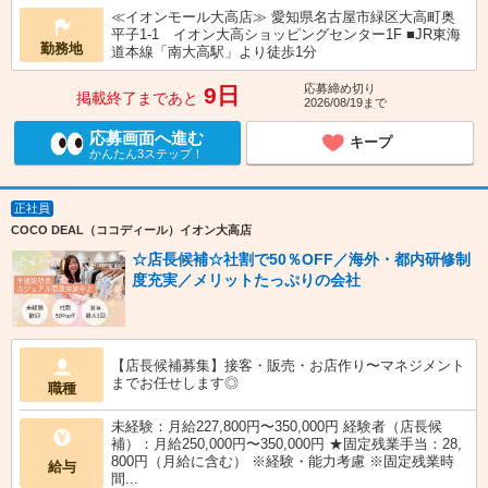
≪イオンモール大高店≫ 愛知県名古屋市緑区大高町奥
平子1-1 イオン大高ショッピングセンター1F ■JR東海
勤務地
道本線「南大高駅」より徒歩1分
応募締め切り
9日
掲載終了まであと
2026/08/19まで
応募画面へ進む
キープ
かんたん3ステップ！
正社員
COCO DEAL（ココディール）イオン大高店
☆店長候補☆社割で50％OFF／海外・都内研修制
度充実／メリットたっぷりの会社
【店長候補募集】接客・販売・お店作り〜マネジメント
までお任せします◎
職種
未経験：月給227,800円〜350,000円 経験者（店長候
補）：月給250,000円〜350,000円 ★固定残業手当：28,
800円（月給に含む） ※経験・能力考慮 ※固定残業時
給与
間...