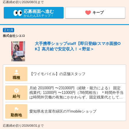
応募締め切り2026/08/31まで
応募画面へ進む
キープ
かんたん3ステップ！
正社員
株式会社シエロ
大手携帯ショップstaff【即日登録/スマホ面接O
K】高月給で安定収入！＜野並＞
【ワイモバイル】の店舗スタッフ
職種
月給 201000円 〜231000円（経験・能力による） 固定
残業代: 11000円 〜11000円（7時間相当） ＊時間外手当
給与
は時間外労働の有無にかかわらず、固定残業代として...
愛知県名古屋市緑区のY!mobileショップ
勤務地
応募締め切り2026/08/31まで