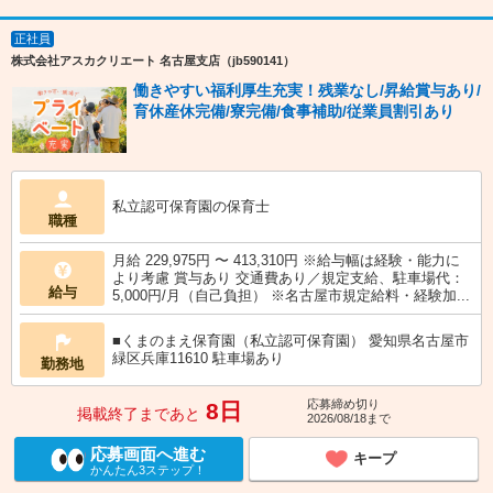
正社員
株式会社アスカクリエート 名古屋支店（jb590141）
働きやすい福利厚生充実！残業なし/昇給賞与あり/
育休産休完備/寮完備/食事補助/従業員割引あり
私立認可保育園の保育士
職種
月給 229,975円 〜 413,310円 ※給与幅は経験・能力に
より考慮 賞与あり 交通費あり／規定支給、駐車場代：
給与
5,000円/月（自己負担） ※名古屋市規定給料・経験加...
■くまのまえ保育園（私立認可保育園） 愛知県名古屋市
緑区兵庫11610 駐車場あり
勤務地
応募締め切り
8日
掲載終了まであと
2026/08/18まで
応募画面へ進む
キープ
かんたん3ステップ！