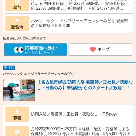
による 初任者研修 月給 22万4,690円以上 実務者研修 月
給与
給 22万8,390円以上 介護福祉士 月給 24万740円以...
パナソニック エイジフリーケアセンターみどり 愛知県
名古屋市緑区相川3-38
勤務地
応募締め切り2026/10/31まで
応募画面へ進む
キープ
かんたん3ステップ！
正社員
パナソニック エイジフリーケアセンターみどり
【名古屋市緑区/訪問入浴 看護師／正社員／夜勤な
し・日勤のみ】未経験からのスタート大歓迎！！
訪問入浴／看護師／正社員／夜勤なし・日勤のみ
職種
月給23万5,000円〜25万円 ※経験・能力・資格等による
保健師 月給 25万円以上 正看護師 月給 24万5,000円以上