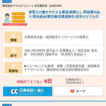
正社員
株式会社アスカクリエート 名古屋支店（jb602185）
保育士の働きやすさを重視/残業なし/昇給賞与あ
り/育休産休/寮完備/従業員割引/見学だけでも◎
児童発達支援・放課後等デイサービスの保育士
職種
月給 240,000円 賞与あり 交通費あり／規定支給 基本
給 210,000円 資格手当 30,000円 昇給あり
給与
■らもーれこども教室 徳重（児童発達支援・放課後等
デイサービス） 愛知県名古屋市緑区乗鞍31431
勤務地
応募締め切り
8日
掲載終了まであと
2026/08/18まで
応募画面へ進む
キープ
かんたん3ステップ！
正社員