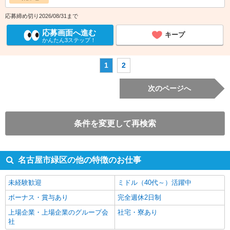
応募締め切り2026/08/31まで
応募画面へ進む
キープ
かんたん3ステップ！
1
2
次のページへ
条件を変更して再検索
名古屋市緑区の他の特徴のお仕事
未経験歓迎
ミドル（40代～）活躍中
ボーナス・賞与あり
完全週休2日制
上場企業・上場企業のグループ会
社宅・寮あり
社