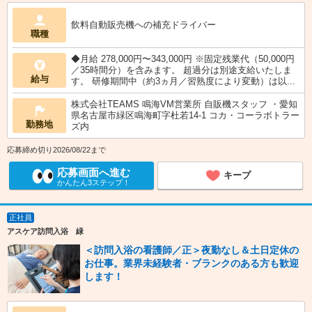
飲料自動販売機への補充ドライバー
職種
◆月給 278,000円〜343,000円 ※固定残業代（50,000円
／35時間分）を含みます。 超過分は別途支給いたしま
給与
す。 研修期間中（約3ヵ月／習熟度により変動）は以...
株式会社TEAMS 鳴海VM営業所 自販機スタッフ ・愛知
県名古屋市緑区鳴海町字杜若14-1 コカ・コーラボトラー
勤務地
ズ内
応募締め切り2026/08/22まで
応募画面へ進む
キープ
かんたん3ステップ！
正社員
アスケア訪問入浴 緑
＜訪問入浴の看護師／正＞夜勤なし＆土日定休の
お仕事。業界未経験者・ブランクのある方も歓迎
します！