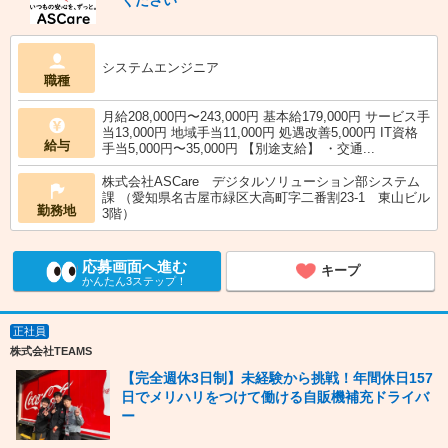
ください
システムエンジニア
職種
月給208,000円〜243,000円 基本給179,000円 サービス手
当13,000円 地域手当11,000円 処遇改善5,000円 IT資格
給与
手当5,000円〜35,000円 【別途支給】 ・交通...
株式会社ASCare デジタルソリューション部システム
課 （愛知県名古屋市緑区大高町字二番割23-1 東山ビル
勤務地
3階）
応募画面へ進む
キープ
かんたん3ステップ！
正社員
株式会社TEAMS
【完全週休3日制】未経験から挑戦！年間休日157
日でメリハリをつけて働ける自販機補充ドライバ
ー