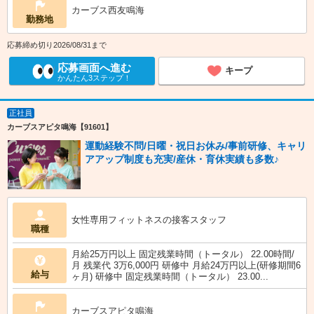
カーブス西友鳴海
勤務地
応募締め切り2026/08/31まで
応募画面へ進む
キープ
かんたん3ステップ！
正社員
カーブスアピタ鳴海【91601】
運動経験不問/日曜・祝日お休み/事前研修、キャリ
アアップ制度も充実/産休・育休実績も多数♪
女性専用フィットネスの接客スタッフ
職種
月給25万円以上 固定残業時間（トータル） 22.00時間/
月 残業代 3万6,000円 研修中 月給24万円以上(研修期間6
給与
ヶ月) 研修中 固定残業時間（トータル） 23.00...
カーブスアピタ鳴海