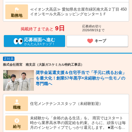
≪イオン大高店≫ 愛知県名古屋市緑区南大高２丁目 450
イオンモール大高ショッピングセンター１Ｆ
勤務地
応募締め切り
9日
掲載終了まであと
2026/08/19まで
応募画面へ進む
キープ
かんたん3ステップ！
正社員
株式会社雨宮 南支店（大阪ガスケミカル特約工事店）
奨学金返還支援＆住宅手当で「手元に残るお金」
を最大化！創業57年黒字×未経験から一生モノの
専門職へ
住宅メンテナンススタッフ（未経験歓迎）
職種
未経験から「余裕のある生活」を。 雨宮ではスタート
時から業界高水準の固定給を約束。さらに、頑張りは毎
給与
月のインセンティブでしっかり還元します。 ■選べる...