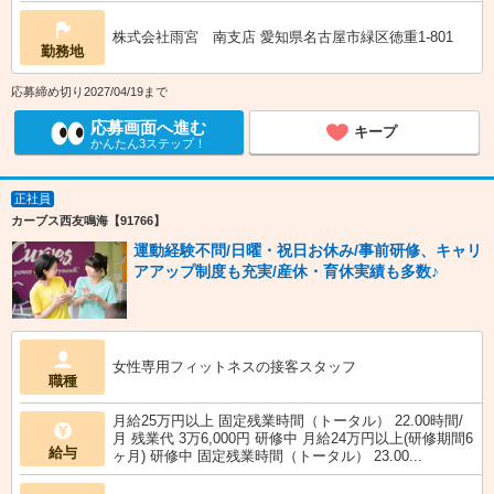
株式会社雨宮 南支店 愛知県名古屋市緑区徳重1-801
勤務地
応募締め切り2027/04/19まで
応募画面へ進む
キープ
かんたん3ステップ！
正社員
カーブス西友鳴海【91766】
運動経験不問/日曜・祝日お休み/事前研修、キャリ
アアップ制度も充実/産休・育休実績も多数♪
女性専用フィットネスの接客スタッフ
職種
月給25万円以上 固定残業時間（トータル） 22.00時間/
月 残業代 3万6,000円 研修中 月給24万円以上(研修期間6
給与
ヶ月) 研修中 固定残業時間（トータル） 23.00...