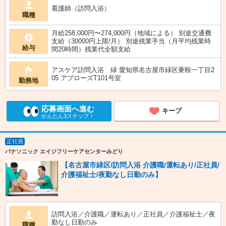
看護師（訪問入浴）
職種
月給258,000円〜274,000円（地域による） 別途交通費
支給（30000円上限/月） 別途残業手当（月平均残業時
給与
間20時間）残業代全額支給
アスケア訪問入浴 緑 愛知県名古屋市緑区乗鞍一丁目2
05 アプローズT101号室
勤務地
応募画面へ進む
キープ
かんたん3ステップ！
正社員
パナソニック エイジフリーケアセンターみどり
【名古屋市緑区/訪問入浴 介護職/運転あり/正社員/
介護福祉士/夜勤なし日勤のみ】
訪問入浴／介護職／運転あり／正社員／介護福祉士／夜
勤なし日勤のみ
職種