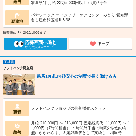
給与
准看護師 月給 23万5,000円以上 〇資格手当 ...
パナソニック エイジフリーケアセンターみどり 愛知県
名古屋市緑区相川3-38
勤務地
応募締め切り2026/10/31まで
応募画面へ進む
キープ
かんたん3ステップ！
正社員
ソフトバンク野並店
残業10h以内◎安心の制度で長く働ける★
ソフトバンクショップの携帯販売スタッフ
職種
月給 216,000円 〜 316,000円 固定残業代: 11,000円 〜 1
1,000円（7時間相当） ＊時間外手当は時間外労働の有
給与
無にかかわらず、固定残業代として支給し、相当時...