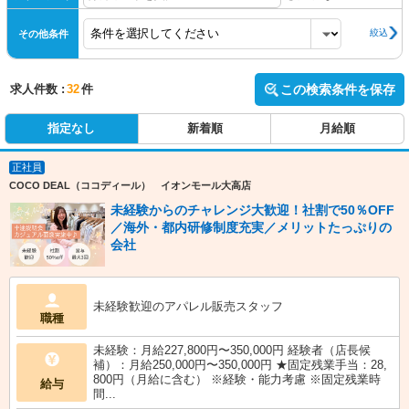
絞込
その他条件
求人件数 :
32
件
この検索条件を保存
指定なし
新着順
月給順
正社員
COCO DEAL（ココディール） イオンモール大高店
未経験からのチャレンジ大歓迎！社割で50％OFF
／海外・都内研修制度充実／メリットたっぷりの
会社
未経験歓迎のアパレル販売スタッフ
職種
未経験：月給227,800円〜350,000円 経験者（店長候
補）：月給250,000円〜350,000円 ★固定残業手当：28,
800円（月給に含む） ※経験・能力考慮 ※固定残業時
給与
間...