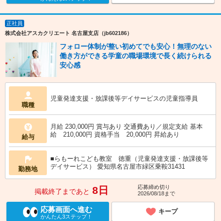
正社員
株式会社アスカクリエート 名古屋支店（jb602186）
フォロー体制が整い初めてでも安心！無理のない
働き方ができる学童の職場環境で長く続けられる
安心感
児童発達支援・放課後等デイサービスの児童指導員
職種
月給 230,000円 賞与あり 交通費あり／規定支給 基本
給 210,000円 資格手当 20,000円 昇給あり
給与
■らもーれこども教室 徳重（児童発達支援・放課後等
デイサービス） 愛知県名古屋市緑区乗鞍31431
勤務地
応募締め切り
8日
掲載終了まであと
2026/08/18まで
応募画面へ進む
キープ
かんたん3ステップ！