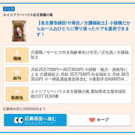
正社員
エイジフリーハウス名古屋篠の風
【名古屋市緑区/サ高住／介護福祉士】小規模だか
らお一人おひとりに寄り添ったケアを提供できま
す！
介護職／サービス付き高齢者向け住宅／正社員／介護福
祉士
職種
月給25万7330円〜26万3510円 ※経験・能力・資格等に
よる 介護福祉士 月給 25万7330円 社会福祉士 月給 26万
給与
3510円 ※一律処遇改善加算含む ※夜勤手当6000円/4...
エイジフリーハウス名古屋篠の風 愛知県名古屋市緑区
相川3丁目243番
勤務地
応募締め切り2026/10/31まで
応募画面へ進む
キープ
かんたん3ステップ！