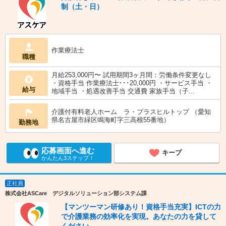
制（土・日）
作業療法士
職種
月給253,000円〜 試用期間3ヶ月間：労働条件変更なし
・資格手当 作業療法士･･･20,000円 ・サービス手当 ・
給与
地域手当 ・処遇改善手当 交通費 家族手当（子...
介護付有料老人ホーム ラ・プラスヒルトップ （愛知
県名古屋市緑区鳴海町字三高根55番地）
勤務地
応募画面へ進む
キープ
かんたん3ステップ！
正社員
株式会社ASCare デジタルソリューション部システム課
【マンツーマン研修あり！資格手当充実】ICTの力
で介護業務の効率化を実現。あなたの力を貸して