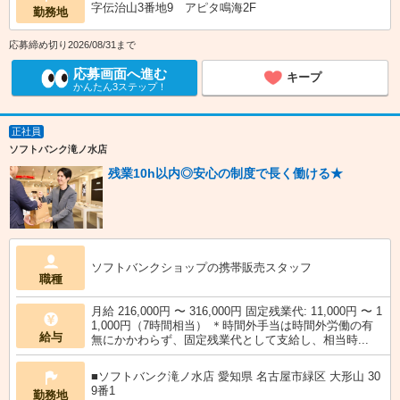
字伝治山3番地9 アピタ鳴海2F
勤務地
応募締め切り2026/08/31まで
応募画面へ進む
キープ
かんたん3ステップ！
正社員
ソフトバンク滝ノ水店
残業10h以内◎安心の制度で長く働ける★
ソフトバンクショップの携帯販売スタッフ
職種
月給 216,000円 〜 316,000円 固定残業代: 11,000円 〜 1
1,000円（7時間相当） ＊時間外手当は時間外労働の有
給与
無にかかわらず、固定残業代として支給し、相当時...
■ソフトバンク滝ノ水店 愛知県 名古屋市緑区 大形山 30
9番1
勤務地