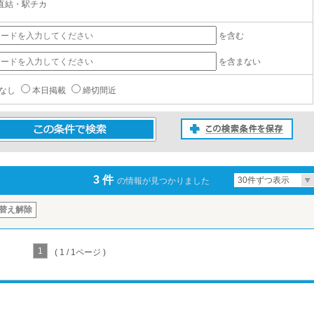
直結・駅チカ
を含む
を含まない
なし
本日掲載
締切間近
この検索条件を保存
条件で検索
3 件
30件ずつ表示
の情報が見つかりました
替え解除
1
( 1 / 1ページ )