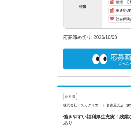
禁煙・分
特徴
車通勤O
社会保険
応募締め切り: 2026/10/03
応募
かんた
正社員
株式会社アスカクリエート 名古屋支店（jb55
働きやすい福利厚生充実！残業な
あり