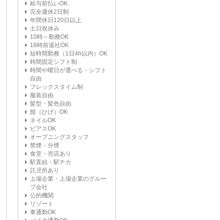
給与前払いOK
完全週休2日制
年間休日120日以上
土日祝休み
10時～勤務OK
16時前退社OK
短時間勤務（1日4h以内）OK
時間固定シフト制
時間や曜日が選べる・シフト
自由
フレックスタイム制
服装自由
髪型・髪色自由
髭（ひげ）OK
ネイルOK
ピアスOK
オープニングスタッフ
禁煙・分煙
食堂・売店あり
駅直結・駅チカ
託児所あり
上場企業・上場企業のグルー
プ会社
公的機関
リゾート
車通勤OK