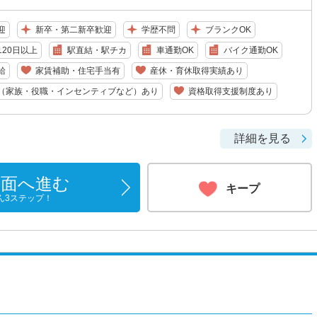
迎
新卒・第二新卒歓迎
学歴不問
ブランクOK
20日以上
駅直結・駅チカ
車通勤OK
バイク通勤OK
給
家賃補助・住宅手当有
産休・育休取得実績あり
（家族・役職・インセンティブなど）あり
資格取得支援制度あり
詳細を見る
画面へ進む
キープ
ん3ステップ！