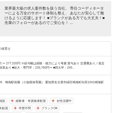
業界最大級の求人案件数を扱う当社。 専任コーディネータ
ーによる万全のサポート体制も整え、 あなたが安心して働
けるように応援します！ ■ブランクがある方でも大丈夫！■
先輩のフォローがあるのでご安心を！ ...
の保育士
60円 〜 277,520円 ※給与幅は経験・能力により考慮 賞与あり 交通費あり／規定
算あり ■短大・専門卒：235,760円〜 ■四大卒：245...
HOPPA 鳴海駅前園（小規模保育園） 愛知県名古屋市緑区鳴海町向田1041鳴海駅
相談
経験者・有資格者歓迎
女性活躍中
夫歓迎
学歴不問
ブランクOK