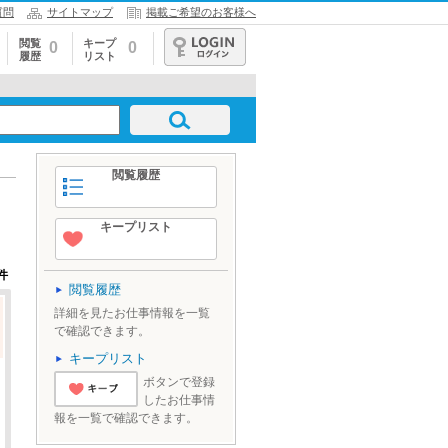
質問
サイトマップ
掲載ご希望のお客様へ
閲覧
キープ
0
0
履歴
リスト
ログイン
閲覧履歴
キープリスト
件
閲覧履歴
詳細を見たお仕事情報を一覧
で確認できます。
キープリスト
ボタンで登録
したお仕事情
'とりあえずキ
報を一覧で確認できます。
ープ'