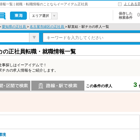
よくある
報一覧 | 就職・転職情報のことならイーアイデム正社員
保存した
0
エリア選択
検索条件
東海
>
愛知県の正社員
>
名古屋市緑区の正社員
> 駅直結・駅チカの求人一覧
カの正社員転職・就職情報一覧
仕事探しはイーアイデムで！
駅チカの求人情報をご紹介します。
3
この条件の求人
索
路線・駅・駅で検索
環境