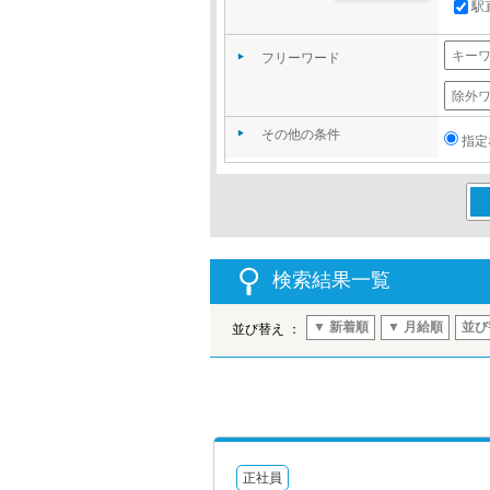
駅
フリーワード
その他の条件
指定
この
検索結果一覧
▼ 新着順
▼ 月給順
並び
並び替え ：
正社員