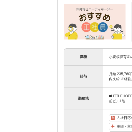
職種
小規模保育園
月給 235,7
給与
内支給 ※経験加
■LITTLE
勤務地
前ビル1階
入社日応
主婦・主