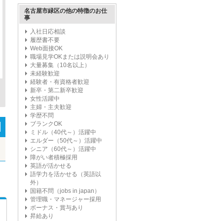
名古屋市緑区の他の特徴のお仕
事
入社日応相談
履歴書不要
Web面接OK
職場見学OKまたは説明会あり
大量募集（10名以上）
未経験歓迎
経験者・有資格者歓迎
新卒・第二新卒歓迎
女性活躍中
主婦・主夫歓迎
学歴不問
ブランクOK
ミドル（40代～）活躍中
エルダー（50代～）活躍中
シニア（60代～）活躍中
障がい者積極採用
英語が活かせる
語学力を活かせる（英語以
外）
国籍不問（jobs in japan）
管理職・マネージャー採用
ボーナス・賞与あり
昇給あり