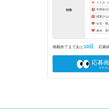
ミドル（
年間休日1
特徴
残業少な
社宅・寮
産休・育
10日
掲載終了まであと
応募締め切
応募
かんた