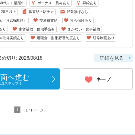
40代～）活躍中
ボーナス・賞与あり
昇給あり
20日以上
駅直結・駅チカ
残業ほぼなし
め（月20h未満）
交通費支給
社会保険あり
あり
家賃補助・住宅手当有
まかない・食事補助
休取得実績あり
退職金・財形貯蓄制度あり
研修制度あり
り: 2026/08/18
詳細を見る
画面へ進む
キープ
ん3ステップ！
1
( 1 / 1ページ )