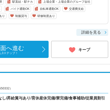
煙
駅直結・駅チカ
上場企業・上場企業のグループ会社
K
バイク通勤OK
自転車通勤OK
交通費支給
あり
制服貸与
研修制度あり
詳細を見る
画面へ進む
キープ
ん3ステップ！
0332）
し/昇給賞与あり/育休産休完備/寮完備/食事補助/従業員割引