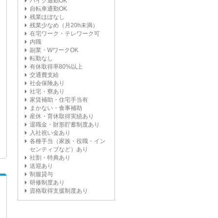
バイク通勤OK
自転車通勤OK
残業ほぼなし
残業少なめ（月20h未満）
在宅ワーク・テレワーク可
内職
副業・WワークOK
転勤なし
有休取得率80%以上
交通費支給
社会保険あり
社宅・寮あり
家賃補助・住宅手当有
まかない・食事補助
産休・育休取得実績あり
退職金・財形貯蓄制度あり
入社祝い金あり
各種手当（家族・役職・イン
センティブなど）あり
社割・特典あり
送迎あり
制服貸与
研修制度あり
資格取得支援制度あり