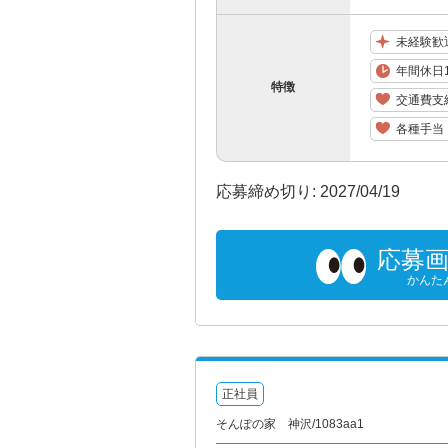
未経験歓
年間休日1
特徴
交通費支
各種手当
応募締め切り: 2027/04/19
応募
かんた
正社員
そんぽの家 神沢/1083aa1