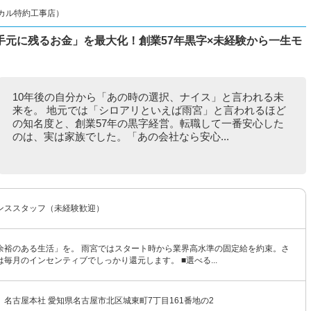
カル特約工事店）
手元に残るお金」を最大化！創業57年黒字×未経験から一生モ
10年後の自分から「あの時の選択、ナイス」と言われる未
来を。 地元では「シロアリといえば雨宮」と言われるほど
の知名度と、創業57年の黒字経営。転職して一番安心した
のは、実は家族でした。「あの会社なら安心...
ンススタッフ（未経験歓迎）
余裕のある生活」を。 雨宮ではスタート時から業界高水準の固定給を約束。さ
毎月のインセンティブでしっかり還元します。 ■選べる...
名古屋本社 愛知県名古屋市北区城東町7丁目161番地の2