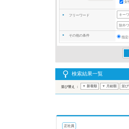
女
フリーワード
その他の条件
指定
この
検索結果一覧
▼ 新着順
▼ 月給順
並び
並び替え ：
正社員