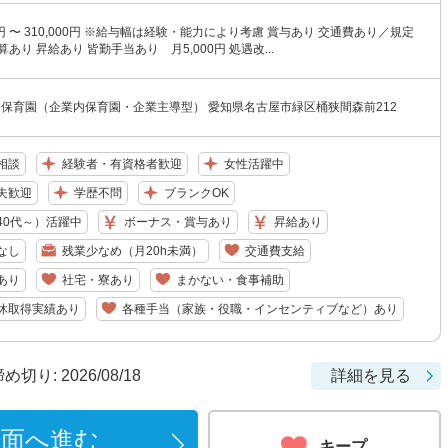
00円 〜 310,000円 ※給与幅は経験・能力により考慮 賞与あり 交通費あり／規定
あり 昇給あり 皆勤手当あり 月5,000円 処遇改...
ン保育園（企業内保育園・企業主導型） 愛知県名古屋市緑区桶狭間森前212
相談
経験者・有資格者歓迎
女性活躍中
夫歓迎
学歴不問
ブランクOK
40代～）活躍中
ボーナス・賞与あり
昇給あり
なし
残業少なめ（月20h未満）
交通費支給
あり
社宅・寮あり
まかない・食事補助
休取得実績あり
各種手当（家族・役職・インセンティブなど）あり
り: 2026/08/18
詳細を見る
画面へ進む
キープ