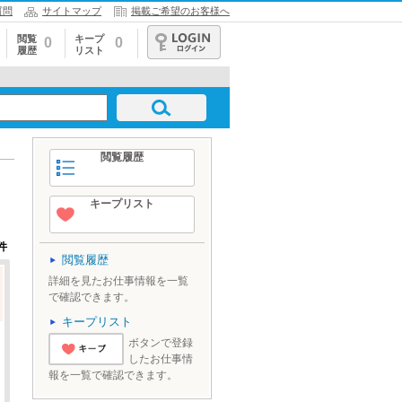
質問
サイトマップ
掲載ご希望のお客様へ
閲覧
キープ
0
0
履歴
リスト
ログイン
閲覧履歴
キープリスト
件
閲覧履歴
詳細を見たお仕事情報を一覧
で確認できます。
キープリスト
ボタンで登録
したお仕事情
'とりあえずキ
報を一覧で確認できます。
ープ'