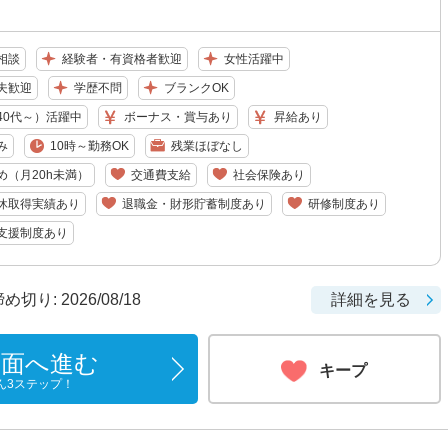
相談
経験者・有資格者歓迎
女性活躍中
夫歓迎
学歴不問
ブランクOK
40代～）活躍中
ボーナス・賞与あり
昇給あり
み
10時～勤務OK
残業ほぼなし
め（月20h未満）
交通費支給
社会保険あり
休取得実績あり
退職金・財形貯蓄制度あり
研修制度あり
支援制度あり
り: 2026/08/18
詳細を見る
画面へ進む
キープ
ん3ステップ！