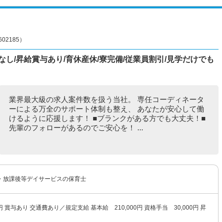
2185）
し/昇給賞与あり/育休産休/寮完備/従業員割引/見学だけでも
業界最大級の求人案件数を扱う当社。 専任コーディネータ
ーによる万全のサポート体制も整え、 あなたが安心して働
けるように応援します！ ■ブランクがある方でも大丈夫！■
先輩のフォローがあるのでご安心を！ ...
・放課後等デイサービスの保育士
00円 賞与あり 交通費あり／規定支給 基本給 210,000円 資格手当 30,000円 昇