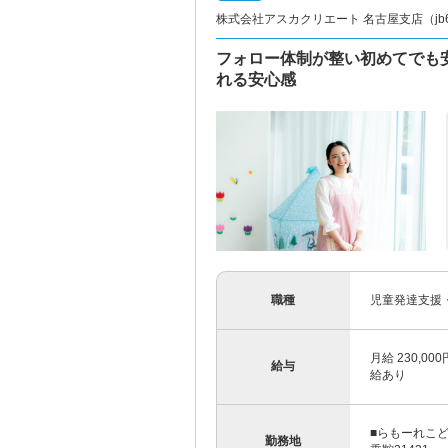
株式会社アスカクリエート 名古屋支店（jb60
フォロー体制が整い初めてでも
れる安心感
職種
児童発達支援
月給 230,0
給与
給あり
■らもーれこ
勤務地