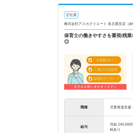
正社員
株式会社アスカクリエート 名古屋支店（jb60
保育士の働きやすさを重視/残業な
◎
職種
児童発達支援
月給 240,0
給与
給あり