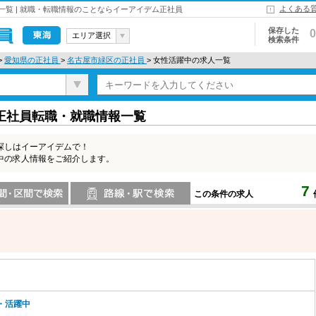
よくある
覧 | 就職・転職情報のことならイーアイデム正社員
保存した
0
エリア選択
検索条件
東海
>
愛知県の正社員
>
名古屋市緑区の正社員
> 女性活躍中の求人一覧
正社員転職・就職情報一覧
探しはイーアイデムで！
中の求人情報をご紹介します。
7
この条件の求人
索
路線・駅・駅で検索
・活躍中