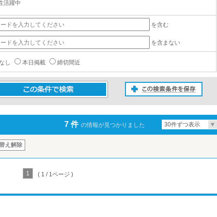
性活躍中
を含む
を含まない
なし
本日掲載
締切間近
この検索条件を保存
条件で検索
7 件
30件ずつ表示
の情報が見つかりました
替え解除
1
( 1 / 1ページ )