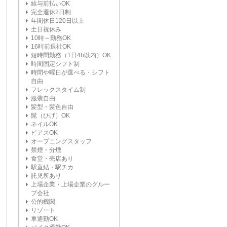
給与前払いOK
完全週休2日制
年間休日120日以上
土日祝休み
10時～勤務OK
16時前退社OK
短時間勤務（1日4h以内）OK
時間固定シフト制
時間や曜日が選べる・シフト
自由
フレックスタイム制
服装自由
髪型・髪色自由
髭（ひげ）OK
ネイルOK
ピアスOK
オープニングスタッフ
禁煙・分煙
食堂・売店あり
駅直結・駅チカ
託児所あり
上場企業・上場企業のグルー
プ会社
公的機関
リゾート
車通勤OK