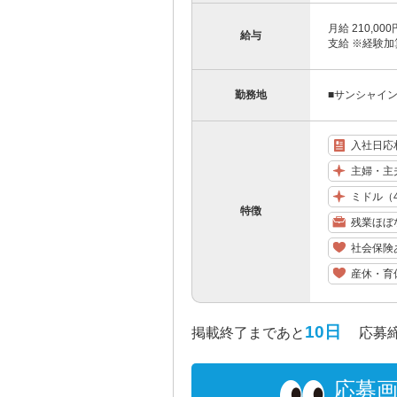
月給 210,0
給与
支給 ※経験加算
勤務地
■サンシャイ
入社日応
主婦・主
ミドル（
特徴
残業ほぼ
社会保険
産休・育
10日
掲載終了まであと
応募締め切
応募