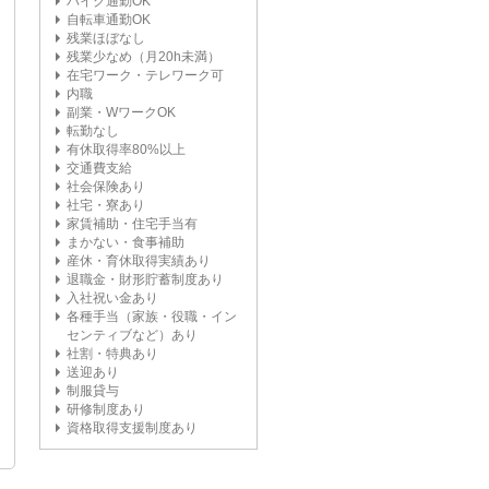
バイク通勤OK
自転車通勤OK
残業ほぼなし
残業少なめ（月20h未満）
在宅ワーク・テレワーク可
内職
副業・WワークOK
転勤なし
有休取得率80%以上
交通費支給
社会保険あり
社宅・寮あり
家賃補助・住宅手当有
まかない・食事補助
産休・育休取得実績あり
退職金・財形貯蓄制度あり
入社祝い金あり
各種手当（家族・役職・イン
センティブなど）あり
社割・特典あり
送迎あり
制服貸与
研修制度あり
資格取得支援制度あり