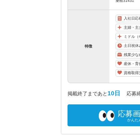
乗鞍31431
入社日応
主婦・主
ミドル（
土日祝休
特徴
残業少な
産休・育
資格取得
10日
掲載終了まであと
応募締め切
応募
かんた