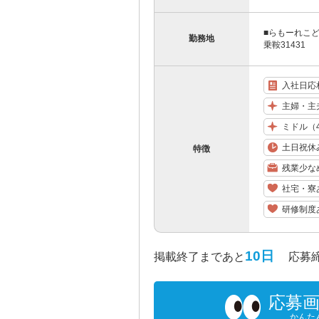
■らもーれこ
勤務地
乗鞍31431
入社日応
主婦・主
ミドル（
土日祝休
特徴
残業少な
社宅・寮
研修制度
10日
掲載終了まであと
応募締め切
応募
かんた