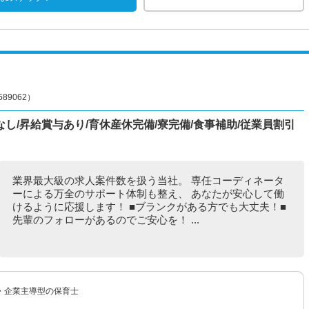
9062）
し/昇給賞与あり/育休産休完備/寮完備/食事補助/従業員割引
業界最大級の求人案件数を扱う当社。 専任コーディネータ
ーによる万全のサポート体制も整え、 あなたが安心して働
けるように応援します！ ■ブランクがある方でも大丈夫！■
先輩のフォローがあるのでご安心を！ ...
・企業主導型の保育士