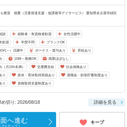
ども教室 徳重（児童発達支援・放課後等デイサービス） 愛知県名古屋市緑区
相談
経験者・有資格者歓迎
女性活躍中
夫歓迎
学歴不問
ブランクOK
40代～）活躍中
ボーナス・賞与あり
昇給あり
み
10時～勤務OK
残業ほぼなし
め（月20h未満）
交通費支給
社会保険あり
あり
産休・育休取得実績あり
退職金・財形貯蓄制度あり
あり
資格取得支援制度あり
り: 2026/08/18
詳細を見る
画面へ進む
キープ
ん3ステップ！