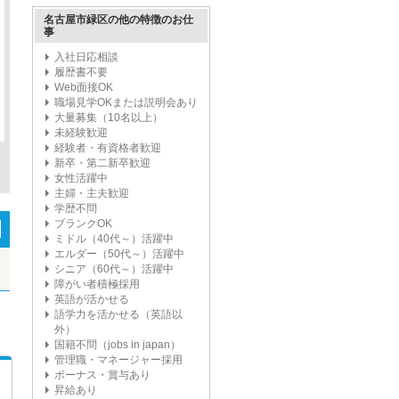
名古屋市緑区の他の特徴のお仕
事
入社日応相談
履歴書不要
Web面接OK
職場見学OKまたは説明会あり
大量募集（10名以上）
未経験歓迎
経験者・有資格者歓迎
新卒・第二新卒歓迎
女性活躍中
主婦・主夫歓迎
学歴不問
ブランクOK
ミドル（40代～）活躍中
エルダー（50代～）活躍中
シニア（60代～）活躍中
障がい者積極採用
英語が活かせる
語学力を活かせる（英語以
外）
国籍不問（jobs in japan）
管理職・マネージャー採用
ボーナス・賞与あり
昇給あり