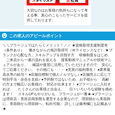
大切なのはお客様の気持ちになって考
える事。真心のこもったサービスを提
供しております。
この求人のアピールポイント
＼＼プラージュではたらくメリット！／／ ★資格取得支援制度有
（条件あり） 働きながらの免許取得可（Ｗライセンスなど） ★ブ
ランクが心配な方、スキルアップを目指す方 研修制度をはじめ、
ご来店から一連の流れを追える 接客動画マニュアルや技術マニ
ュアルがあり、 確認や復習に活用していただけますので 安心し
てご応募ください。 その他にも・・・ ●充実の福利厚生！ ●業界最
高水準の給与！ ●店舗目標制で個人ノルマなし♪ ●店舗売上に応じて
特別手当・歩合を支給♪ ●予約制ではないため、お子様から 高齢
の方まで幅広いお客様の 対応が出来ます！ ●プラージュに入社す
れば、 たくさんのお客様と出会え、 日々いろいろな経験を積め
ます！ スキルUPもやりがいも、プラージュが一番★ ●プラージュ
は理容店・美容店両形態を運営する企業なので、理容師から美容師
に、美容師から理容師へ、転向可能。 詳しくは備考欄にも記載あり
★