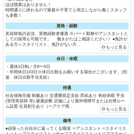
ほぼ残業はありません！
時間通りに終わるので家庭や子育てと両立しながら働くスタッフ
も多数！
資格・経験
美容師免許必須、実務経験者優遇 ※パート勤務やアシスタントと
しての採用も可能です。 働きかたはご相談ください！ ●免許が
ある方＝スタイリスト、免許がない方...
もっと見る
休日・休暇
・週休2日制／月8〜9日
・年間休日103日※休日出勤をお願いする場合がございます。(別
途 休日出勤手当支給）
待遇
社会保険完備 制服あり 交通費規定支給 昇給あり 有給休暇 手当
(管理美容師 等) 健康診断 店舗により屋外喫煙可または分煙ルー
ム設置 社員割引あり（ヘアケア商...
もっと見る
備考
●頑張った分自分に返ってくる職場 ⇒アシスタント⇒スタイリス
ト⇒トップスタイリスト⇒チーフスタイリスト⇒エリアマネージ