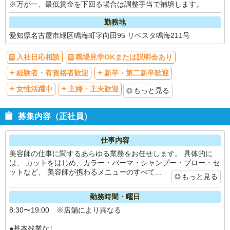
※万が一、最低賃金を下回る場合は調整手当で補填します。
勤務地
愛知県名古屋市緑区鳴海町字向田95 リベスタ鳴海211号
入社日応相談
職場見学OKまたは説明会あり
経験者・有資格者歓迎
新卒・第二新卒歓迎
女性活躍中
主婦・主夫歓迎
もっと見る
募集内容（正社員）
仕事内容
美容師の仕事に関するあらゆる業務をお任せします。 具体的に
は、 カットをはじめ、カラー・パーマ・シャンプー・ブロー・セ
ットなど、 美容師が携わるメニューのすべて...
もっと見る
勤務時間・曜日
8:30〜19:00 ※店舗により異なる
●基本残業なし