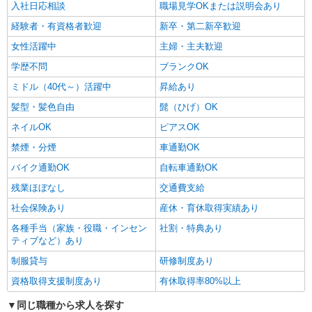
入社日応相談
職場見学OKまたは説明会あり
経験者・有資格者歓迎
新卒・第二新卒歓迎
女性活躍中
主婦・主夫歓迎
学歴不問
ブランクOK
ミドル（40代～）活躍中
昇給あり
髪型・髪色自由
髭（ひげ）OK
ネイルOK
ピアスOK
禁煙・分煙
車通勤OK
バイク通勤OK
自転車通勤OK
残業ほぼなし
交通費支給
社会保険あり
産休・育休取得実績あり
各種手当（家族・役職・インセン
社割・特典あり
ティブなど）あり
制服貸与
研修制度あり
資格取得支援制度あり
有休取得率80%以上
同じ職種から求人を探す