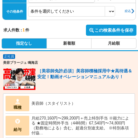
絞込
その他条件
求人件数 :
1
件
この検索条件を保存
指定なし
新着順
月給順
正社員
美容プラージュ 鳴海店
［美容師免許必須］美容師積極採用中★高待遇＆
安定！動画オペレーションマニュアルあり！
美容師（スタイリスト）
職種
月給270,160円〜299,200円＋売上特別手当 ※能力によ
る ★固定時間外手当（44時間）67,540円〜74,800円
（勤務地による）含む。超過分別途支給。 ※特別条項
給与
付協...