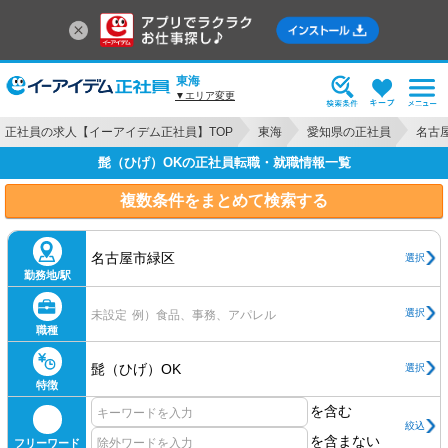
東海
▼エリア変更
正社員の求人【イーアイデム正社員】TOP
東海
愛知県の正社員
名古
髭（ひげ）OKの正社員転職・就職情報一覧
複数条件をまとめて検索する
名古屋市緑区
選択
勤務地/駅
選択
未設定
例）食品、事務、アパレル
職種
髭（ひげ）OK
選択
特徴
を含む
絞込
を含まない
フリーワード