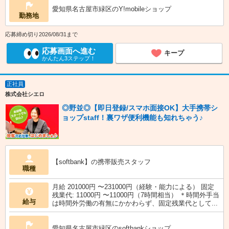
愛知県名古屋市緑区のY!mobileショップ
勤務地
応募締め切り2026/08/31まで
応募画面へ進む
キープ
かんたん3ステップ！
正社員
株式会社シエロ
◎野並◎【即日登録/スマホ面接OK】大手携帯シ
ョップstaff！裏ワザ便利機能も知れちゃう♪
【softbank】の携帯販売スタッフ
職種
月給 201000円 〜231000円（経験・能力による） 固定
残業代: 11000円 〜11000円（7時間相当） ＊時間外手当
給与
は時間外労働の有無にかかわらず、固定残業代として...
愛知県名古屋市緑区のsoftbankショップ