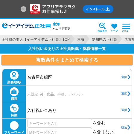
東海
▼エリア変更
正社員の求人【イーアイデム正社員】TOP
東海
愛知県の正社員
名古
入社祝い金ありの正社員転職・就職情報一覧
複数条件をまとめて検索する
名古屋市緑区
選択
勤務地/駅
選択
未設定
例）食品、事務、アパレル
職種
入社祝い金あり
選択
特徴
を含む
絞込
を含まない
フリーワード