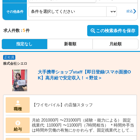
絞込
その他条件
求人件数 :
5
件
この検索条件を保存
指定なし
新着順
月給順
正社員
株式会社シエロ
大手携帯ショップstaff【即日登録/スマホ面接O
K】高月給で安定収入！＜野並＞
【ワイモバイル】の店舗スタッフ
職種
月給 201000円 〜231000円（経験・能力による） 固定
残業代: 11000円 〜11000円（7時間相当） ＊時間外手当
給与
は時間外労働の有無にかかわらず、固定残業代として...