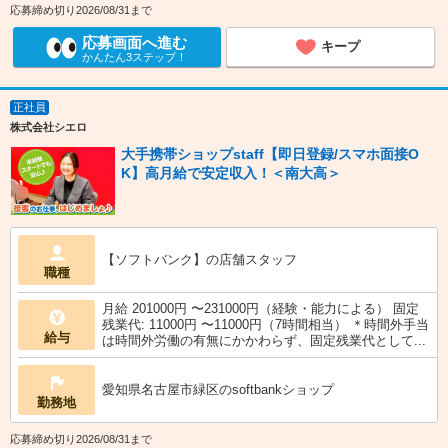
応募締め切り2026/08/31まで
応募画面へ進む
キープ
かんたん3ステップ！
正社員
株式会社シエロ
大手携帯ショップstaff【即日登録/スマホ面接O
K】高月給で安定収入！＜南大高＞
【ソフトバンク】の店舗スタッフ
職種
月給 201000円 〜231000円（経験・能力による） 固定
残業代: 11000円 〜11000円（7時間相当） ＊時間外手当
給与
は時間外労働の有無にかかわらず、固定残業代として...
愛知県名古屋市緑区のsoftbankショップ
勤務地
応募締め切り2026/08/31まで