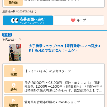
勤務地
応募締め切り2026/08/31まで
応募画面へ進む
キープ
かんたん3ステップ！
正社員
株式会社シエロ
大手携帯ショップstaff【即日登録/スマホ面接O
K】高月給で安定収入！＜上ゲ＞
【ワイモバイル】の店舗スタッフ
職種
月給 201000円 〜231000円（経験・能力による） 固定
残業代: 11000円 〜11000円（7時間相当） ＊時間外手当
給与
は時間外労働の有無にかかわらず、固定残業代として...
愛知県名古屋市緑区のY!mobileショップ
勤務地