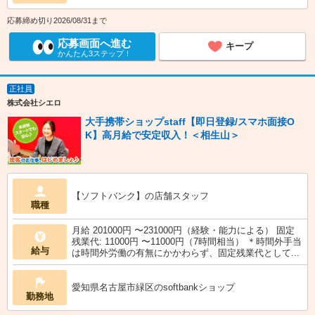
応募締め切り2026/08/31まで
応募画面へ進む
キープ
かんたん3ステップ！
正社員
株式会社シエロ
大手携帯ショップstaff【即日登録/スマホ面接O
K】高月給で安定収入！＜相生山＞
【ソフトバンク】の店舗スタッフ
職種
月給 201000円 〜231000円（経験・能力による） 固定
残業代: 11000円 〜11000円（7時間相当） ＊時間外手当
給与
は時間外労働の有無にかかわらず、固定残業代として...
愛知県名古屋市緑区のsoftbankショップ
勤務地