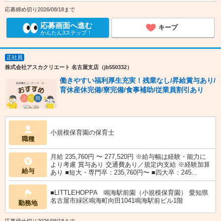
応募締め切り2026/08/18まで
応募画面へ進む
キープ
かんたん3ステップ！
正社員
株式会社アスカクリエート 名古屋支店（jb550332）
働きやすい福利厚生充実！残業なし/昇給賞与あり/
育休産休完備/寮完備/食事補助/従業員割引あり
小規模保育園の保育士
職種
月給 235,760円 〜 277,520円 ※給与幅は経験・能力に
より考慮 賞与あり 交通費あり／規定内支給 ※経験加算
給与
あり ■短大・専門卒：235,760円〜 ■四大卒：245...
■LITTLEHOPPA 鳴海駅前園（小規模保育園） 愛知県
名古屋市緑区鳴海町向田1041鳴海駅前ビル1階
勤務地