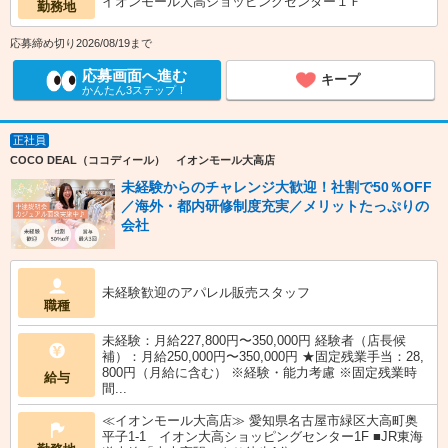
イオンモール大高ショッピングセンター１Ｆ
勤務地
応募締め切り2026/08/19まで
応募画面へ進む
キープ
かんたん3ステップ！
正社員
COCO DEAL（ココディール） イオンモール大高店
未経験からのチャレンジ大歓迎！社割で50％OFF
／海外・都内研修制度充実／メリットたっぷりの
会社
未経験歓迎のアパレル販売スタッフ
職種
未経験：月給227,800円〜350,000円 経験者（店長候
補）：月給250,000円〜350,000円 ★固定残業手当：28,
800円（月給に含む） ※経験・能力考慮 ※固定残業時
給与
間...
≪イオンモール大高店≫ 愛知県名古屋市緑区大高町奥
平子1-1 イオン大高ショッピングセンター1F ■JR東海