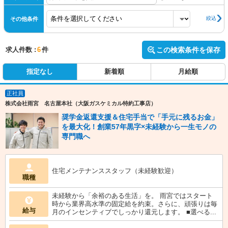
絞込
その他条件
求人件数 :
6
件
この検索条件を保存
指定なし
新着順
月給順
正社員
株式会社雨宮 名古屋本社（大阪ガスケミカル特約工事店）
奨学金返還支援＆住宅手当で「手元に残るお金」
を最大化！創業57年黒字×未経験から一生モノの
専門職へ
住宅メンテナンススタッフ（未経験歓迎）
職種
未経験から「余裕のある生活」を。 雨宮ではスタート
時から業界高水準の固定給を約束。さらに、頑張りは毎
給与
月のインセンティブでしっかり還元します。 ■選べる...