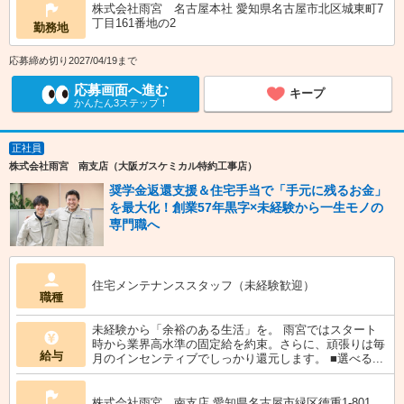
株式会社雨宮 名古屋本社 愛知県名古屋市北区城東町7
丁目161番地の2
勤務地
応募締め切り2027/04/19まで
応募画面へ進む
キープ
かんたん3ステップ！
正社員
株式会社雨宮 南支店（大阪ガスケミカル特約工事店）
奨学金返還支援＆住宅手当で「手元に残るお金」
を最大化！創業57年黒字×未経験から一生モノの
専門職へ
住宅メンテナンススタッフ（未経験歓迎）
職種
未経験から「余裕のある生活」を。 雨宮ではスタート
時から業界高水準の固定給を約束。さらに、頑張りは毎
給与
月のインセンティブでしっかり還元します。 ■選べる...
株式会社雨宮 南支店 愛知県名古屋市緑区徳重1-801