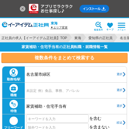
東海
▼エリア変更
正社員の求人【イーアイデム正社員】TOP
東海
愛知県の正社員
名古
家賃補助・住宅手当有の正社員転職・就職情報一覧
複数条件をまとめて検索する
名古屋市緑区
選択
勤務地/駅
選択
未設定
例）食品、事務、アパレル
職種
家賃補助・住宅手当有
選択
特徴
を含む
絞込
を含まない
フリーワード