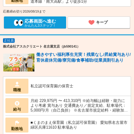
勤務地
道本線「南大高駅」より徒歩1分
応募締め切り2026/08/19まで
応募画面へ進む
キープ
かんたん3ステップ！
正社員
株式会社アスカクリエート 名古屋支店（jb590141）
働きやすい福利厚生充実！残業なし/昇給賞与あり/
育休産休完備/寮完備/食事補助/従業員割引あり
私立認可保育園の保育士
職種
月給 229,975円 〜 413,310円 ※給与幅は経験・能力に
より考慮 賞与あり 交通費あり／規定支給、駐車場代：
給与
5,000円/月（自己負担） ※名古屋市規定給料・経験加...
■くまのまえ保育園（私立認可保育園） 愛知県名古屋市
緑区兵庫11610 駐車場あり
勤務地