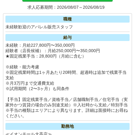
求人応募期間：2026/08/07～2026/08/19
職種
未経験歓迎のアパレル販売スタッフ
給与
未経験：月給227,800円〜350,000円
経験者（店長候補）：月給250,000円〜350,000円
★固定残業手当：28,800円（月給に含む）
※経験・能力考慮
※固定残業時間は1ヶ月あたり20時間、超過時は追加で残業手当
支給
※月3万円まで交通費支給
※試用期間（2〜3ヶ月）も同条件
【手当】固定残業手当／資格手当／店舗職制手当／住宅手当（実
家外かつ賃貸の場合のみ別途支給）※入社時から支給／特別手当
※手当の種類はエリアにより異なります。詳細は面接時にお尋ね
ください。
勤務地
≪イオンモール大高店≫