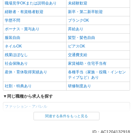
職場見学OKまたは説明会あり
未経験歓迎
経験者・有資格者歓迎
新卒・第二新卒歓迎
学歴不問
ブランクOK
ボーナス・賞与あり
昇給あり
服装自由
髪型・髪色自由
ネイルOK
ピアスOK
残業ほぼなし
交通費支給
社会保険あり
家賃補助・住宅手当有
産休・育休取得実績あり
各種手当（家族・役職・インセン
ティブなど）あり
社割・特典あり
研修制度あり
同じ職種から求人を探す
ファッション・アパレル
関連する条件をもっと見る
同じ特徴から求人を探す
未経験歓迎
ボーナス・賞与あり
ID：AC1204132918