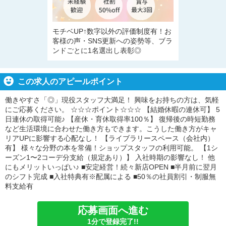
モチベUP↑数字以外の評価制度有！お
客様の声・SNS更新への姿勢等、ブラ
ンドごとに1名選出し表彰◎
この求人のアピールポイント
働きやすさ「◎」現役スタッフ大満足！ 興味をお持ちの方は、気軽
にご応募ください。 ☆☆☆ポイント☆☆☆ 【結婚休暇の連休可】 5
日連休の取得可能♪ 【産休・育休取得率100％】 復帰後の時短勤務
など生活環境に合わせた働き方もできます。こうした働き方がキャ
リアUPに影響する心配なし！ 【ライブラリースペース（会社内）
有】 様々な分野の本を常備！ショップスタッフの利用可能。 【1シ
ーズン1〜2コーデ分支給（規定あり）】 入社時期の影響なし！ 他
にもメリットいっぱい♪ ■安定経営！続々新店OPEN ■半月前に翌月
のシフト完成 ■入社特典有※配属による ■50％の社員割引・制服無
料支給有
応募画面へ進む
1分で登録完了!!