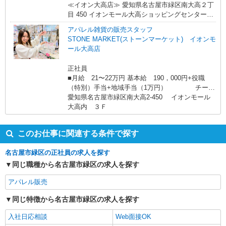
当：28,800円（月給に含む） ※経験・能力考慮 ※
≪イオン大高店≫ 愛知県名古屋市緑区南大高２丁
固定残業時間は1ヶ月あたり20時間、超過時は追加
目 450 イオンモール大高ショッピングセンター１
で残業手当支給 ※月3万円まで交通費支給 ※試用
Ｆ
アパレル雑貨の販売スタッフ
期間（2〜3ヶ月）も同条件 【手当】固定残業手当
STONE MARKET(ストーンマーケット) イオンモ
／資格手当／店舗職制手当／住宅手当（実家外か
ール大高店
つ賃貸の場合のみ別途支給）※入社時から支給／
特別手当 ※手当の種類はエリアにより異なりま
正社員
す。詳細は面接時にお尋ねください。
■月給 21〜22万円 基本給 190，000円+役職
（特別）手当+地域手当（1万円） チーフ
職：20，000円 一般職：10,000円 ※採用
愛知県名古屋市緑区南大高2-450 イオンモール
時に経験、適正を見て決定いたします。 ◆ 賞与年
大高内 ３Ｆ
2回 ◆ 昇給あり （賞与、昇給については入社1年
経過後より、 本人の実績及び会社業績により変動
このお仕事に関連する条件で探す
します。） ◆ 研修中月給変動なし（6ヶ月） ◆
報奨金制度(予算達成時） 15000円〜（社内規
名古屋市緑区の正社員の求人を探す
定有） ◆交通費（月上限3万円まで）
同じ職種から名古屋市緑区の求人を探す
アパレル販売
同じ特徴から名古屋市緑区の求人を探す
入社日応相談
Web面接OK