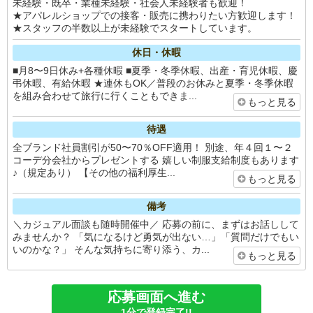
未経験・既卒・業種未経験・社会人未経験者も歓迎！
★アパレルショップでの接客・販売に携わりたい方歓迎します！
★スタッフの半数以上が未経験でスタートしています。
休日・休暇
■月8〜9日休み+各種休暇 ■夏季・冬季休暇、出産・育児休暇、慶
弔休暇、有給休暇 ★連休もOK／普段のお休みと夏季・冬季休暇
を組み合わせて旅行に行くこともできま...
もっと見る
待遇
全ブランド社員割引が50〜70％OFF適用！ 別途、年４回１〜２
コーデ分会社からプレゼントする 嬉しい制服支給制度もあります
♪（規定あり） 【その他の福利厚生...
もっと見る
備考
＼カジュアル面談も随時開催中／ 応募の前に、まずはお話しして
みませんか？ 「気になるけど勇気が出ない…」「質問だけでもい
いのかな？」 そんな気持ちに寄り添う、カ...
もっと見る
応募画面へ進む
1分で登録完了!!