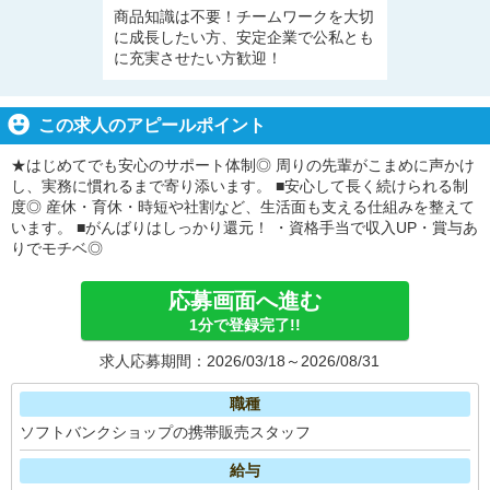
商品知識は不要！チームワークを大切
に成長したい方、安定企業で公私とも
に充実させたい方歓迎！
この求人のアピールポイント
★はじめてでも安心のサポート体制◎ 周りの先輩がこまめに声かけ
し、実務に慣れるまで寄り添います。 ■安心して長く続けられる制
度◎ 産休・育休・時短や社割など、生活面も支える仕組みを整えて
います。 ■がんばりはしっかり還元！ ・資格手当で収入UP・賞与あ
りでモチベ◎
応募画面へ進む
1分で登録完了!!
求人応募期間：2026/03/18～2026/08/31
職種
ソフトバンクショップの携帯販売スタッフ
給与