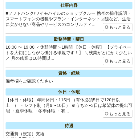
仕事内容
■ソフトバンク/ワイモバイルのショップクルー 携帯の操作説明・
スマートフォンの機種やプラン・インターネット回線など、生活
に欠かせない商品やサービスのコンサルティ...
もっと見る
勤務時間・曜日
10:00 〜 19:00 ＜休憩時間＞1時間 【休日・休暇】 【プライベー
トを大切にしながら働ける環境です！】 ＼残業がとにかく少ない
／ 月の残業は10時間以...
もっと見る
資格・経験
備考欄をご確認ください
休日・休暇
【休日・休暇】 年間休日：115日 （有休必須5日で120日以
上！） ・シフト制（月9〜10日） ※うち2〜3日は希望休の提出可
能 ・夏季休暇 ・冬季休暇 ・有...
もっと見る
待遇
交通費（規定）支給