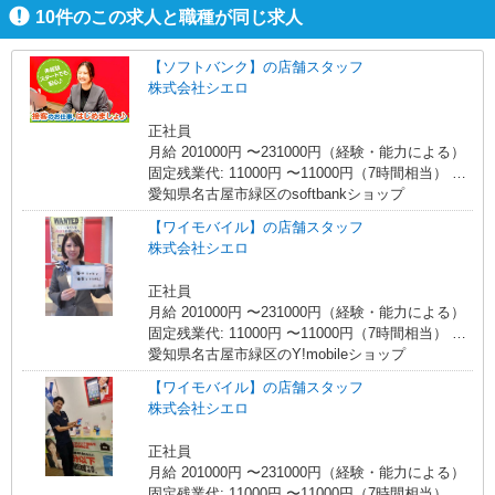
10
件のこの求人と職種が同じ求人
【ソフトバンク】の店舗スタッフ
株式会社シエロ
正社員
月給 201000円 〜231000円（経験・能力による）
固定残業代: 11000円 〜11000円（7時間相当） ＊
時間外手当は時間外労働の有無にかかわらず、固
愛知県名古屋市緑区のsoftbankショップ
定残業代として支給し、相当時間を超える時間外
【ワイモバイル】の店舗スタッフ
労働分は法定どおり追加で支給します。 ■その他
株式会社シエロ
賞与 年2回昇給 年1回販売手当、資格手当扶養家
族手当年末年始手当バースデー手当 ★交通費全額
正社員
支給 ゜+゜・。○。・゜+゜・。○。・゜+゜ 入社
月給 201000円 〜231000円（経験・能力による）
祝い金10万円支給(規定有) お友達を紹介頂くと, イ
固定残業代: 11000円 〜11000円（7時間相当） ＊
ンセンティブ支給(規定有) ゜・。○。・゜+゜・。
時間外手当は時間外労働の有無にかかわらず、固
愛知県名古屋市緑区のY!mobileショップ
○。・゜+゜
定残業代として支給し、相当時間を超える時間外
【ワイモバイル】の店舗スタッフ
労働分は法定どおり追加で支給します。 ■その他
株式会社シエロ
賞与 年2回昇給 年1回販売手当、資格手当扶養家
族手当年末年始手当バースデー手当 ★交通費全額
正社員
支給 ゜+゜・。○。・゜+゜・。○。・゜+゜ 入社
月給 201000円 〜231000円（経験・能力による）
祝い金10万円支給(規定有) お友達を紹介頂くと, イ
固定残業代: 11000円 〜11000円（7時間相当） ＊