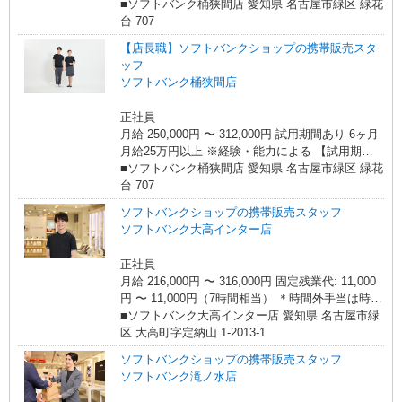
6ヶ月 月給25万円以上 ※経験・能力による 【試用
■ソフトバンク桶狭間店 愛知県 名古屋市緑区 緑花
○。・゜+゜
期間】月給 213500 円 〜 249000 円
台 707
【店長職】ソフトバンクショップの携帯販売スタ
ッフ
ソフトバンク桶狭間店
正社員
月給 250,000円 〜 312,000円 試用期間あり 6ヶ月
月給25万円以上 ※経験・能力による 【試用期
間】月給 250000 円 〜 312000 円
■ソフトバンク桶狭間店 愛知県 名古屋市緑区 緑花
台 707
ソフトバンクショップの携帯販売スタッフ
ソフトバンク大高インター店
正社員
月給 216,000円 〜 316,000円 固定残業代: 11,000
円 〜 11,000円（7時間相当） ＊時間外手当は時間
外労働の有無にかかわらず、固定残業代として支
■ソフトバンク大高インター店 愛知県 名古屋市緑
給し、相当時間を超える時間外労働分は法定どお
区 大高町字定納山 1‐2013‐1
り追加で支給します。 試用期間あり 3ヶ月 ※経
ソフトバンクショップの携帯販売スタッフ
験・能力による 【試用期間】月給 206311 円 〜
ソフトバンク滝ノ水店
316000 円