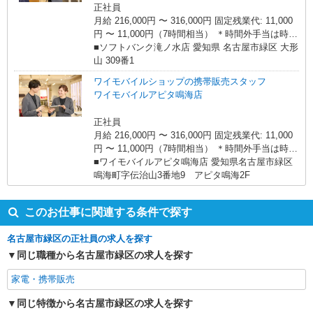
正社員
月給 216,000円 〜 316,000円 固定残業代: 11,000
円 〜 11,000円（7時間相当） ＊時間外手当は時間
外労働の有無にかかわらず、固定残業代として支
■ソフトバンク滝ノ水店 愛知県 名古屋市緑区 大形
給し、相当時間を超える時間外労働分は法定どお
山 309番1
り追加で支給します。 試用期間あり 3ヶ月 ※経
ワイモバイルショップの携帯販売スタッフ
験・能力による 【試用期間】月給 206311 円 〜
ワイモバイルアピタ鳴海店
316000 円
正社員
月給 216,000円 〜 316,000円 固定残業代: 11,000
円 〜 11,000円（7時間相当） ＊時間外手当は時間
外労働の有無にかかわらず、固定残業代として支
■ワイモバイルアピタ鳴海店 愛知県名古屋市緑区
給し、相当時間を超える時間外労働分は法定どお
鳴海町字伝治山3番地9 アピタ鳴海2F
り追加で支給します。 試用期間あり 3ヶ月 ※経
験・能力による 【試用期間】月給 206311 円 〜
このお仕事に関連する条件で探す
316000 円
名古屋市緑区の正社員の求人を探す
同じ職種から名古屋市緑区の求人を探す
家電・携帯販売
同じ特徴から名古屋市緑区の求人を探す