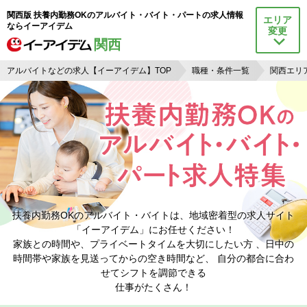
関西版 扶養内勤務OKのアルバイト・バイト・パートの求人情報
エリア
ならイーアイデム
変更
関西
アルバイトなどの求人【イーアイデム】TOP
職種・条件一覧
関西エリ
扶養内勤務OKのアルバイト・バイトは、地域密着型の求人サイト
「イーアイデム」にお任せください！
家族との時間や、プライベートタイムを大切にしたい方 、日中の
時間帯や家族を見送ってからの空き時間など、 自分の都合に合わ
せてシフトを調節できる
仕事がたくさん！