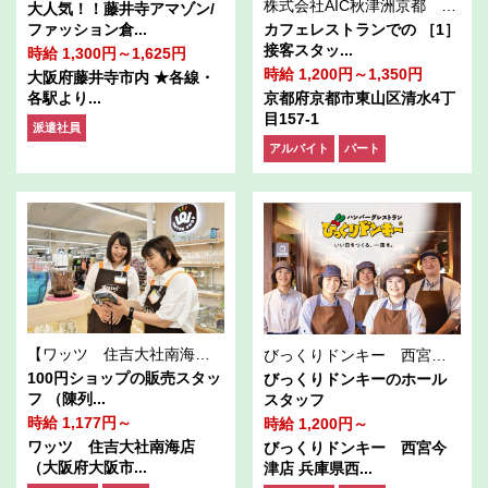
株式会社AIC秋津洲京都 清水別邸
大人気！！藤井寺アマゾン/
ファッション倉...
カフェレストランでの ［1］
接客スタッ...
時給 1,300円～1,625円
時給 1,200円～1,350円
大阪府藤井寺市内 ★各線・
各駅より...
京都府京都市東山区清水4丁
目157-1
派遣社員
アルバイト
パート
【ワッツ 住吉大社南海店 販売スタッフ】
びっくりドンキー 西宮今津店
100円ショップの販売スタッ
びっくりドンキーのホール
フ （陳列...
スタッフ
時給 1,177円～
時給 1,200円～
ワッツ 住吉大社南海店
びっくりドンキー 西宮今
（大阪府大阪市...
津店 兵庫県西...