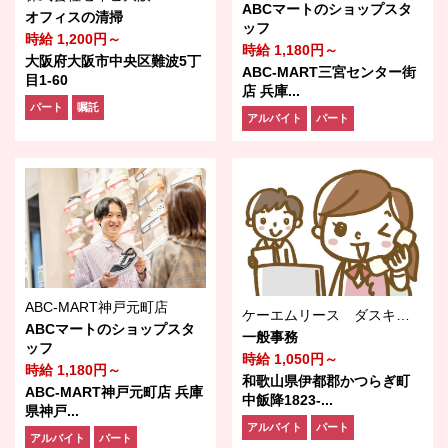
ABCマートのショップスタ
オフィスの清掃
ッフ
時給 1,200円～
時給 1,180円～
大阪府大阪市中央区難波5丁
ABC-MART三宮センター街
目1-60
店 兵庫...
パート
嘱託
アルバイト
パート
ABC-MART神戸元町店
ケーエムリース ダスキン部紀北営業所
ABCマートのショップスタ
一般事務
ッフ
時給 1,050円～
時給 1,180円～
和歌山県伊都郡かつらぎ町
ABC-MART神戸元町店 兵庫
中飯降1823-...
県神戸...
アルバイト
パート
アルバイト
パート