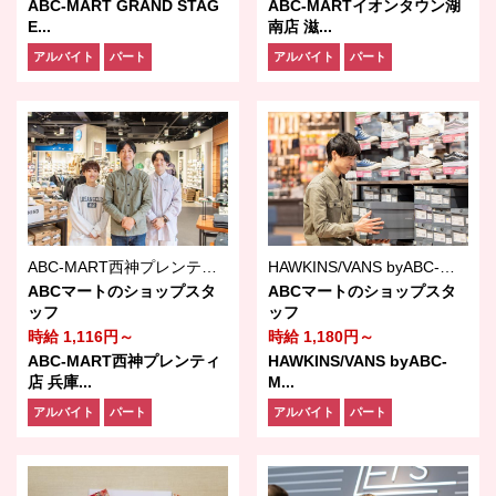
ABC-MART GRAND STAG
ABC-MARTイオンタウン湖
E...
南店 滋...
アルバイト
パート
アルバイト
パート
ABC-MART西神プレンティ店
HAWKINS/VANS byABC-MART 三井アウトレットパーク マリンピア神戸店
ABCマートのショップスタ
ABCマートのショップスタ
ッフ
ッフ
時給 1,116円～
時給 1,180円～
ABC-MART西神プレンティ
HAWKINS/VANS byABC-
店 兵庫...
M...
アルバイト
パート
アルバイト
パート