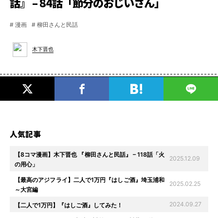
話』 – 84話「節分のおじいさん」
# 漫画
# 柳田さんと民話
木下晋也
人気記事
【8コマ漫画】木下晋也 『柳田さんと民話』 – 118話「火
2025.12.09
の用心」
【最高のアジフライ】二人で1万円『はしご酒』埼玉浦和
2025.02.25
～大宮編
2024.09.27
【二人で1万円】『はしご酒』してみた！