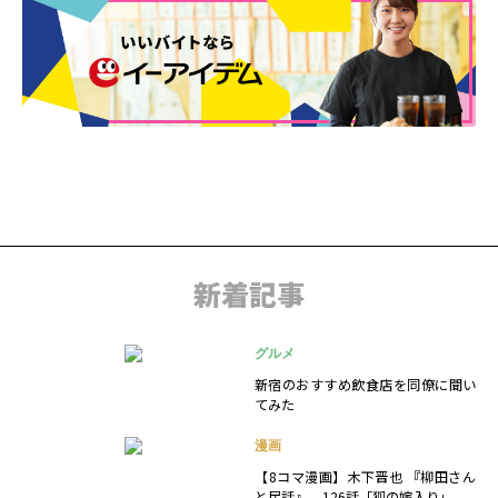
新着記事
グルメ
新宿のおすすめ飲食店を同僚に聞い
てみた
漫画
【8コマ漫画】木下晋也 『柳田さん
と民話』 – 126話「狐の嫁入り」