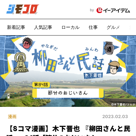
by
新着記事
人気記事
ローカル
仕事
グルメ
漫
漫画
2023.02.03
【8コマ漫画】木下晋也 『柳田さんと民