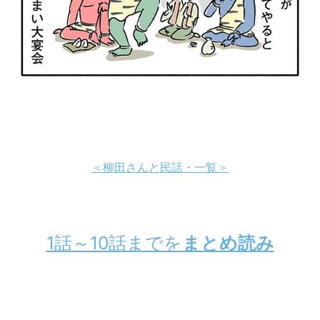
＜柳田さんと民話・一覧＞
1話～10話までを
まとめ読み