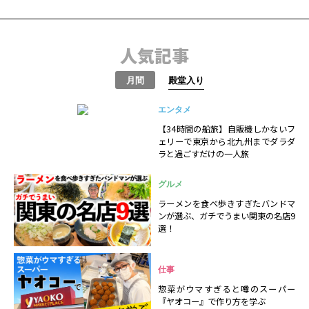
人気記事
月間
殿堂入り
エンタメ
【34時間の船旅】自販機しかないフ
ェリーで東京から北九州までダラダ
ラと過ごすだけの一人旅
グルメ
ラーメンを食べ歩きすぎたバンドマ
ンが選ぶ、ガチでうまい関東の名店9
選！
仕事
惣菜がウマすぎると噂のスーパー
『ヤオコー』で作り方を学ぶ