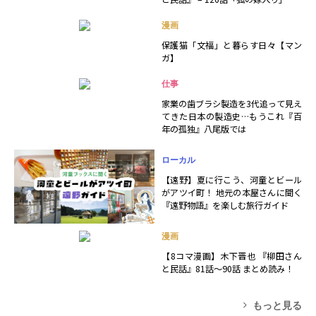
漫画
保護猫「文福」と暮らす日々【マン
ガ】
仕事
家業の歯ブラシ製造を3代追って見え
てきた日本の製造史…もうこれ『百
年の孤独』八尾版では
ローカル
【遠野】夏に行こう、河童とビール
がアツイ町！ 地元の本屋さんに聞く
『遠野物語』を楽しむ旅行ガイド
漫画
【8コマ漫画】木下晋也 『柳田さん
と民話』81話～90話 まとめ読み！
もっと見る