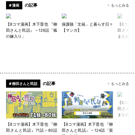
の記事
# 漫画
もっとみる
【8コマ漫画】木下晋也 『柳
保護猫「文福」と暮らす日々
【8コマ
田さんと民話』 – 126話「狐
【マンガ】
田さんと
の嫁入り」
まとめ読
の記事
# 柳田さんと民話
もっとみる
【8コマ
田さんと
まとめ読
【8コマ漫画】木下晋也 『柳
【8コマ漫画】木下晋也 『柳
田さんと民話』71話～80話
田さんと民話』 – 124話「貧