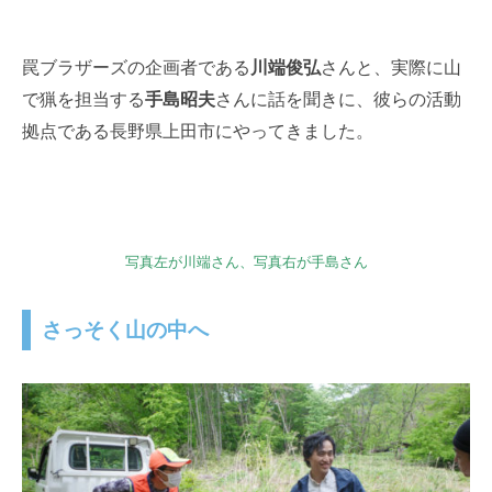
罠ブラザーズの企画者である
川端俊弘
さんと、実際に山
で猟を担当する
手島昭夫
さんに話を聞きに、彼らの活動
拠点である長野県上田市にやってきました。
写真左が川端さん、写真右が手島さん
さっそく山の中へ