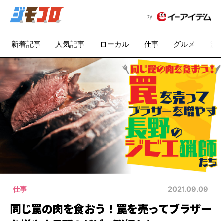
by
新着記事
人気記事
ローカル
仕事
グルメ
漫
仕事
2021.09.09
同じ罠の肉を食おう！罠を売ってブラザー