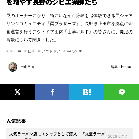
を増やす長野のジビエ猟師たち
罠のオーナーになり、街にいながら狩猟を追体験できる罠シェア
リングコミュニティ『罠ブラザーズ』。長野県上田市を拠点に企
画運営を行うアウトドア団体『山学ギルド』の皆さんに、発足の
背景について聞きました。
# Huuuu
# 仕事
# アウトドア
# Re:youth
編集：
Huuuu
吉山日向
人気記事
人気ラーメン店にスタッフとして潜入！『丸源ラーメ
2026.07.17