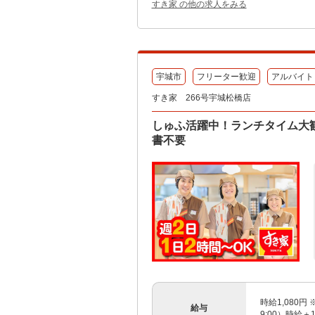
すき家 の他の求人をみる
宇城市
フリーター歓迎
アルバイト
すき家 266号宇城松橋店
しゅふ活躍中！ランチタイム大歓
書不要
時給1,080円 
給与
9:00）時給＋