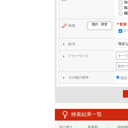
契
職
嘱
歓迎
選択・変更
特徴
フ
給与
フリーワード
その他の条件
指定
この
検索結果一覧
並び替え ：
新着順
時給順