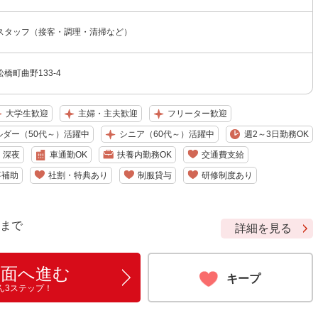
スタッフ（接客・調理・清掃など）
橋町曲野133-4
大学生歓迎
主婦・主夫歓迎
フリーター歓迎
ルダー（50代～）活躍中
シニア（60代～）活躍中
週2～3日勤務OK
深夜
車通勤OK
扶養内勤務OK
交通費支給
事補助
社割・特典あり
制服貸与
研修制度あり
9 まで
詳細を見る
画面へ進む
キープ
ん3ステップ！