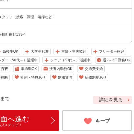
スタッフ（接客・調理・清掃など）
橋町曲野133-4
高校生OK
大学生歓迎
主婦・主夫歓迎
フリーター歓迎
ルダー（50代～）活躍中
シニア（60代～）活躍中
週2～3日勤務OK
深夜
車通勤OK
扶養内勤務OK
交通費支給
事補助
社割・特典あり
制服貸与
研修制度あり
9 まで
詳細を見る
画面へ進む
キープ
ん3ステップ！