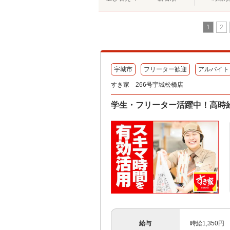
1
2
宇城市
フリーター歓迎
アルバイト
すき家 266号宇城松橋店
学生・フリーター活躍中！高時給
給与
時給1,350円