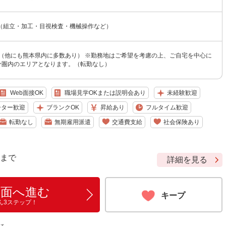
（組立・加工・目視検査・機械操作など）
 （他にも熊本県内に多数あり） ※勤務地はご希望を考慮の上、ご自宅を中心に
0分圏内のエリアとなります。（転勤なし）
Web面接OK
職場見学OKまたは説明会あり
未経験歓迎
ーター歓迎
ブランクOK
昇給あり
フルタイム歓迎
転勤なし
無期雇用派遣
交通費支給
社会保険あり
9 まで
詳細を見る
画面へ進む
キープ
ん3ステップ！