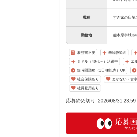
職種
すき家の店舗
勤務地
熊本県宇城市松
履歴書不要
未経験歓迎
ミドル（40代～）活躍中
エ
短時間勤務（1日4h以内）OK
社会保険あり
まかない・食
社員登用あり
応募締め切り: 2026/08/31 23:5
応募
かんた