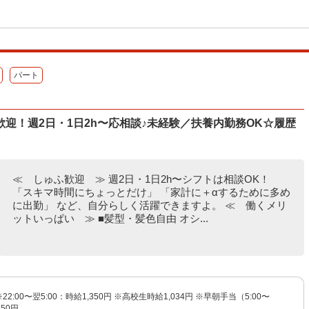
パート
迎！週2日・1日2h〜応相談♪未経験／扶養内勤務OK☆履歴
≪ しゅふ歓迎 ≫ 週2日・1日2h〜シフトは相談OK！
「スキマ時間にちょっとだけ」 「家計に＋αするために多め
に出勤」 など、自分らしく活躍できますよ。 ≪ 働くメリ
ットいっぱい ≫ ■髪型・髪色自由 オシ...
※22:00〜翌5:00：時給1,350円 ※高校生時給1,034円 ※早朝手当（5:00〜
150円