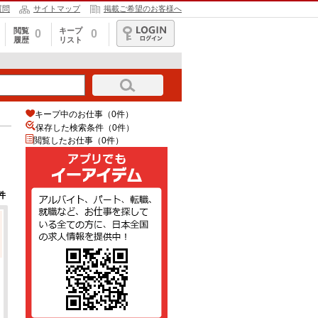
質問
サイトマップ
掲載ご希望のお客様へ
閲覧
キープ
0
0
履歴
リスト
ログイン
キープ中のお仕事（0件）
保存した検索条件（
0
件）
閲覧したお仕事（0件）
件