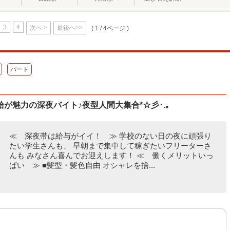
3
4
次へ >
最後へ>>
( 1 / 4ページ )
パート
が魅力の深夜バイト♪夜型人間大集合*☆彡･.｡
≪ 深夜帯は給与がイイ！ ≫ 学校のない日の夜に頑張り
たい学生さんも、 早朝まで集中して稼ぎたいフリーターさ
んも みなさん喜んでお迎えします！ ≪ 働くメリットいっ
ぱい ≫ ■髪型・髪色自由 オシャレを捨...