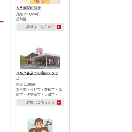
大学病院の清掃
月給 273,650円
品川区
詳細はこちらから
ベルク各店での店内スタッ
フ
時給 1,065円
古河市・佐野市・前橋市・高
崎市・伊勢崎市・太田市・館
林市・藤岡市・大泉町・さい
詳細はこちらから
たま市北区・川越市・熊谷
市・行田市・秩父市・所沢
市・飯能市・東松山市・坂戸
市・鶴ケ島市・千葉市中央
区・市川市・松戸市・習志野
市・柏市・流山市・八千代