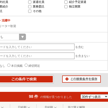
約社員
派遣社員
紹介予定派遣
業紹介
業務委託
独立開業
託
その他
・活躍中
リーター歓迎
を含む
を含まない
なし
本日掲載
締切間近
この検索条件を保存
条件で検索
98 件
の情報が見つかりました
日給順
月給順
並び替え解除