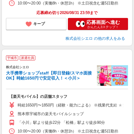
10:00〜20:00（実働8h・休憩1h） ※土日祝含む週5日勤務
応募締め切り2026/08/31 23:59まで
応募画面へ進む
キープ
かんたん3ステップ！
株式会社シエロ
の他の求人をみる
★
宇城市
派遣社員
♪
株式会社シエロ
大手携帯ショップstaff【即日登録/スマホ面接
OK】時給1650円で安定収入！＜小川＞
務
即
【楽天モバイル】の店舗スタッフ
躍
ー
時給1650円〜1850円（経験・能力による） ※残業代支給 ★交通
自
熊本県宇城市の楽天モバイルショップ
ど
「小川」駅より徒歩22分 「松橋」駅より徒歩90分
10:00〜20:00（実働8h・休憩1h） ※土日祝含む週5日勤務