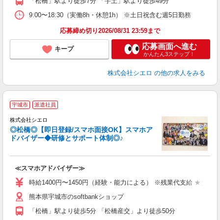
「松橋」駅より徒歩7分 「宇土」駅より徒歩49分
9:00〜18:30（実働8h・休憩1h） ※土日祝含む週5日勤務
応募締め切り2026/08/31 23:59まで
応募画面へ進む
キープ
かんたん3ステップ！
株式会社シエロ
の他の求人をみる
★
宇城市
派遣社員
♪
株式会社シエロ
◎松橋◎【即日登録/スマホ面接OK】スマホア
ドバイザー◆研修とサポート体制◎♪
造
≪スマホアドバイザー≫
時給1400円〜1450円（経験・能力による） ※残業代支給 ★交通
熊本県宇城市のsoftbankショップ
「松橋」駅より徒歩5分 「松橋産交」より徒歩50分