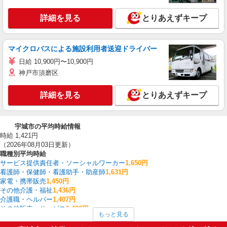
詳細を見る
とりあえずキープ
マイクロバスによる施設利用者送迎ドライバー
日給 10,900円〜10,900円
神戸市須磨区
詳細を見る
とりあえずキープ
宇城市の平均時給情報
時給 1,421円
（2026年08月03日更新）
職種別平均時給
サービス提供責任者・ソーシャルワーカー
1,650円
看護師・保健師・看護助手・助産師
1,631円
家電・携帯販売
1,450円
その他介護・福祉
1,436円
介護職・ヘルパー
1,407円
その他販売・サービス
1,400円
もっと見る
ファストフード・デリ
1,215円
調理・調理補助・調理師
1,215円