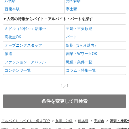
八代駅
光の森駅
西熊本駅
宇土駅
人気の特集からバイト・アルバイト・パートを探す
ミドル（40代～）活躍中
主婦・主夫歓迎
高校生OK
パート
オープニングスタッフ
短期（3ヶ月以内）
派遣
副業・WワークOK
ファッション・アパレル
職種・条件一覧
コンテンツ一覧
コラム・特集一覧
1／1
条件を変更して再検索
アルバイト・バイト・求人TOP
九州・沖縄
熊本県
宇城市
販売・接客