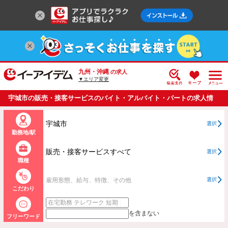
九州・沖縄
の求人
▼エリア変更
宇城市の販売・接客サービスのバイト・アルバイト・パートの求人情
報一覧
宇城市
選択
勤務地/駅
販売・接客サービスすべて
選択
職種
雇用形態、給与、特徴、その他
選択
こだわり
を含まない
フリーワード