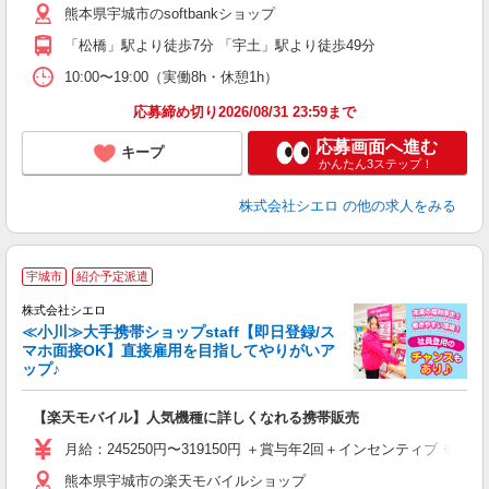
熊本県宇城市のsoftbankショップ
貸
「松橋」駅より徒歩7分 「宇土」駅より徒歩49分
10:00〜19:00（実働8h・休憩1h）
応募締め切り2026/08/31 23:59まで
応募画面へ進む
キープ
かんたん3ステップ！
株式会社シエロ
の他の求人をみる
★
宇城市
紹介予定派遣
♪
株式会社シエロ
≪小川≫大手携帯ショップstaff【即日登録/ス
マホ面接OK】直接雇用を目指してやりがいア
ップ♪
い
即
【楽天モバイル】人気機種に詳しくなれる携帯販売
あ
月給：245250円〜319150円 ＋賞与年2回＋インセンティブ 
通
熊本県宇城市の楽天モバイルショップ