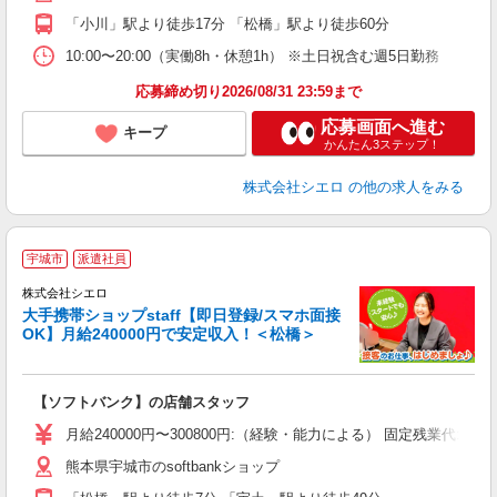
あ
「小川」駅より徒歩17分 「松橋」駅より徒歩60分
10:00〜20:00（実働8h・休憩1h） ※土日祝含む週5日勤務
応募締め切り2026/08/31 23:59まで
応募画面へ進む
キープ
かんたん3ステップ！
株式会社シエロ
の他の求人をみる
★
宇城市
派遣社員
♪
株式会社シエロ
大手携帯ショップstaff【即日登録/スマホ面接
OK】月給240000円で安定収入！＜松橋＞
務
即
【ソフトバンク】の店舗スタッフ
あ
月給240000円〜300800円:（経験・能力による） 固定残業
通
熊本県宇城市のsoftbankショップ
役