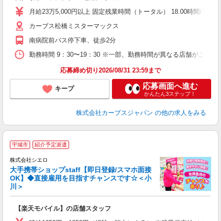
月給23万5,000円以上 固定残業時間（トータル） 18.00時間/月 
カーブス松橋ミスターマックス
南病院前バス停下車、徒歩2分
勤務時間 9：30〜19：30 ※一部、勤務時間が異なる店舗がございま
応募締め切り2026/08/31 23:59まで
応募画面へ進む
キープ
かんたん3ステップ！
株式会社カーブスジャパン
の他の求人をみる
★
宇城市
紹介予定派遣
♪
株式会社シエロ
大手携帯ショップstaff【即日登録/スマホ面接
OK】◆直接雇用を目指すチャンスです☆＜小
川＞
務
即
【楽天モバイル】の店舗スタッフ
躍
ー