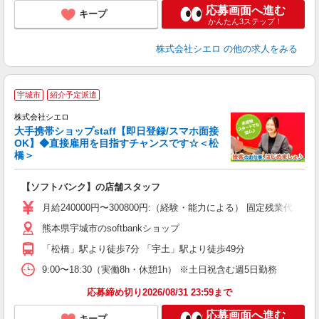
応募画面へ進む
キープ
かんたん3ステップ！
株式会社シエロ
の他の求人をみる
★
宇城市
紹介予定派遣
♪
株式会社シエロ
大手携帯ショップstaff【即日登録/スマホ面接
OK】◆直接雇用を目指すチャンスです☆＜松
橋＞
務
即
【ソフトバンク】の店舗スタッフ
あ
月給240000円〜300800円:（経験・能力による） 固定残業
通
熊本県宇城市のsoftbankショップ
役
「松橋」駅より徒歩7分 「宇土」駅より徒歩49分
9:00〜18:30（実働8h・休憩1h） ※土日祝含む週5日勤務
応募締め切り2026/08/31 23:59まで
応募画面へ進む
キープ