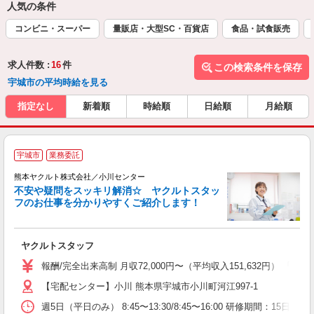
人気の条件
コンビニ・スーパー
量販店・大型SC・百貨店
食品・試食販売
求人件数 :
16
件
この検索条件を保存
宇城市の平均時給を見る
指定なし
新着順
時給順
日給順
月給順
宇城市
業務委託
熊本ヤクルト株式会社／小川センター
不安や疑問をスッキリ解消☆ ヤクルトスタッ
フのお仕事を分かりやすくご紹介します！
ジ
ヤクルトスタッフ
未
ア
報酬/完全出来高制 月収72,000円〜（平均収入151,632円） 
業
【宅配センター】小川 熊本県宇城市小川町河江997-1
交
週5日（平日のみ） 8:45〜13:30/8:45〜16:00 研修期間：15日／日