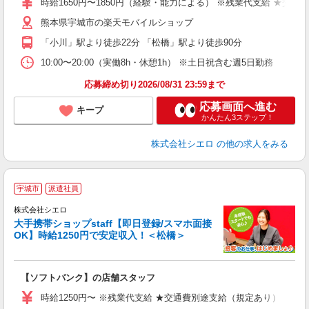
時給1650円〜1850円（経験・能力による） ※残業代支給 ★交通
自
熊本県宇城市の楽天モバイルショップ
ど
「小川」駅より徒歩22分 「松橋」駅より徒歩90分
10:00〜20:00（実働8h・休憩1h） ※土日祝含む週5日勤務
応募締め切り2026/08/31 23:59まで
応募画面へ進む
キープ
かんたん3ステップ！
株式会社シエロ
の他の求人をみる
★
宇城市
派遣社員
♪
株式会社シエロ
大手携帯ショップstaff【即日登録/スマホ面接
OK】時給1250円で安定収入！＜松橋＞
務
即
【ソフトバンク】の店舗スタッフ
あ
時給1250円〜 ※残業代支給 ★交通費別途支給（規定あり） ゜+゜
K