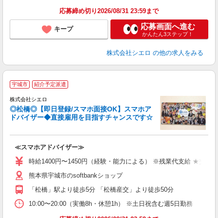
応募締め切り2026/08/31 23:59まで
応募画面へ進む
キープ
かんたん3ステップ！
株式会社シエロ
の他の求人をみる
★
宇城市
紹介予定派遣
♪
株式会社シエロ
◎松橋◎【即日登録/スマホ面接OK】スマホア
ドバイザー◆直接雇用を目指すチャンスです☆
造
≪スマホアドバイザー≫
時給1400円〜1450円（経験・能力による） ※残業代支給 ★交通
熊本県宇城市のsoftbankショップ
「松橋」駅より徒歩5分 「松橋産交」より徒歩50分
10:00〜20:00（実働8h・休憩1h） ※土日祝含む週5日勤務