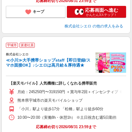
応募締め切り2026/08/31 23:59まで
応募画面へ進む
キープ
かんたん3ステップ！
株式会社シエロ
の他の求人をみる
★
宇城市
派遣社員
♪
株式会社シエロ
≪小川≫大手携帯ショップstaff【即日登録/ス
マホ面接OK】♪シエロは高月給＆厚待遇★
い
即
【楽天モバイル】人気機種に詳しくなれる携帯販売
あ
月給：245250円〜319150円 ＋賞与年2回＋インセンティブ 
通
熊本県宇城市の楽天モバイルショップ
あ
「小川」駅より徒歩17分 「松橋」駅より徒歩60分
10:00〜20:00（実働8h・休憩1h） ※土日祝含む週5日勤務
応募締め切り2026/08/31 23:59まで