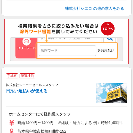
株式会社シエロ
の他の求人をみる
宇城市
派遣社員
【
お
株式会社シーエーセールススタッフ
未
日払い週払いが使える
ダ
業
交
ホームセンターにて軽作業スタッフ
時給1400円〜1400円 ※経験・能力による 例）時給1,400円×実働7.0
熊本県宇城市松橋町曲野152