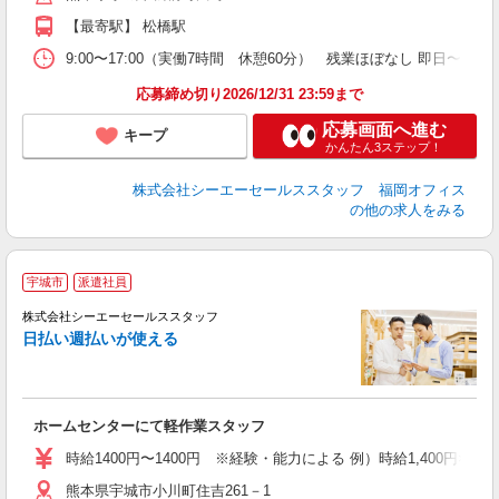
【最寄駅】 松橋駅
9:00〜17:00（実働7時間 休憩60分） 残業ほぼなし 即日〜 
応募締め切り2026/12/31 23:59まで
応募画面へ進む
キープ
かんたん3ステップ！
株式会社シーエーセールススタッフ 福岡オフィス
の他の求人をみる
宇城市
派遣社員
【
お
株式会社シーエーセールススタッフ
未
日払い週払いが使える
ダ
業
交
ホームセンターにて軽作業スタッフ
時給1400円〜1400円 ※経験・能力による 例）時給1,400円×実働7.0
熊本県宇城市小川町住吉261－1