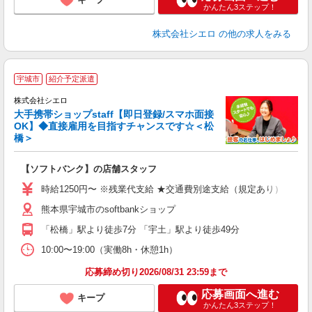
かんたん3ステップ！
株式会社シエロ
の他の求人をみる
★
宇城市
紹介予定派遣
♪
株式会社シエロ
大手携帯ショップstaff【即日登録/スマホ面接
OK】◆直接雇用を目指すチャンスです☆＜松
橋＞
務
即
【ソフトバンク】の店舗スタッフ
あ
時給1250円〜 ※残業代支給 ★交通費別途支給（規定あり） ゜+゜
K
熊本県宇城市のsoftbankショップ
貸
「松橋」駅より徒歩7分 「宇土」駅より徒歩49分
10:00〜19:00（実働8h・休憩1h）
応募締め切り2026/08/31 23:59まで
応募画面へ進む
キープ
かんたん3ステップ！