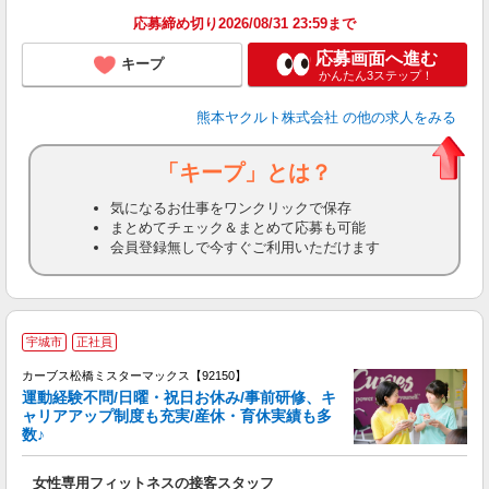
応募締め切り2026/08/31 23:59まで
応募画面へ進む
キープ
かんたん3ステップ！
熊本ヤクルト株式会社
の他の求人をみる
「キープ」とは？
気になるお仕事をワンクリックで保存
まとめてチェック＆まとめて応募も可能
会員登録無しで今すぐご利用いただけます
宇城市
正社員
カーブス松橋ミスターマックス【92150】
運動経験不問/日曜・祝日お休み/事前研修、キ
ャリアアップ制度も充実/産休・育休実績も多
数♪
て
女性専用フィットネスの接客スタッフ
ボ