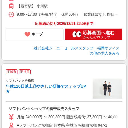
【最寄駅】 小川駅
9:00〜17:00（実働7時間 休憩60分） 残業ほぼなし 即日〜 
応募締め切り2026/12/31 23:59まで
応募画面へ進む
キープ
かんたん3ステップ！
株式会社シーエーセールススタッフ 福岡オフィス
の他の求人をみる
宇城市
正社員
ソフトバンク松橋店
年休110日以上◎やさしい研修でステップUP
で
★
学
ソフトバンクショップの携帯販売スタッフ
あ
月給 240,000円 〜 300,800円 固定残業代: 37,300
■ソフトバンク松橋店 熊本県 宇城市 松橋町松橋 947‐1