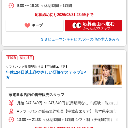
9:00 〜 18:30 ＜休憩時間＞1時間
応募締め切り2026/08/31 23:59まで
応募画面へ進む
キープ
かんたん3ステップ！
ＳＢヒューマンキャピタル㈱
の他の求人をみる
宇城市
契約社員
ソフトバンク販売契約社員【宇城市エリア】
年休124日以上◎やさしい研修でステップUP
で
★
ボ
ン
家電量販店内の携帯販売スタッフ
月給 247,340円 〜 247,340円 試用期間なし ※経験・能力による 
■ソフトバンク販売契約社員【宇城市エリア】 熊本県宇城市
10:00 〜 21:00 ＜休憩時間＞1時間 シフト制（実働8時間） 