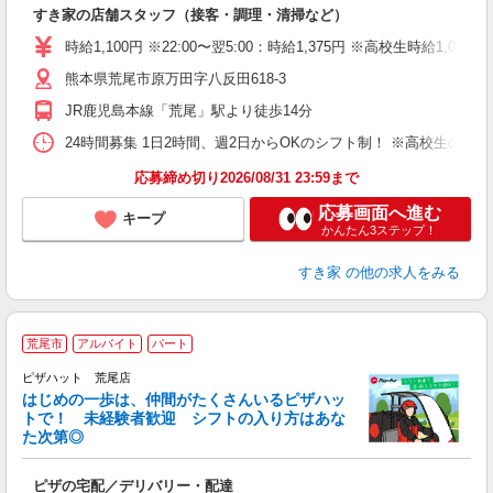
の
すき家の店舗スタッフ（接客・調理・清掃など）
履
タ
時給1,100円 ※22:00〜翌5:00：時給1,375円 ※高校生時給1,060
（
熊本県荒尾市原万田字八反田618-3
夜
割
JR鹿児島本線「荒尾」駅より徒歩14分
24時間募集 1日2時間、週2日からOKのシフト制！ ※高校生のシ
応募締め切り2026/08/31 23:59まで
応募画面へ進む
キープ
かんたん3ステップ！
すき家
の他の求人をみる
荒尾市
アルバイト
パート
♪
ピザハット 荒尾店
はじめの一歩は、仲間がたくさんいるピザハッ
トで！ 未経験者歓迎 シフトの入り方はあな
れ
た次第◎
友
躍
ピザの宅配／デリバリー・配達
（