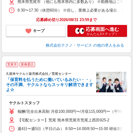
熊本県荒尾市 （他にも熊本県内に多数あり） ※勤務地はご希望を
8:30〜17:30（休憩60分） ※但し、業務上必要がある場合
応募締め切り2026/08/31 23:59まで
応募画面へ進む
キープ
かんたん3ステップ！
株式会社テクノ・サービス
の他の求人をみる
荒尾市
業務委託
久留米ヤクルト販売株式会社／荒尾センター
「保育料を払うために働いているみたい・・」
その不満、ヤクルトならスッキリ解消できます
よ☆
し
未
ヤクルトスタッフ
ア
業
報酬/完全出来高制 月収100,000円〜/月収115,000円〜（
社
【宅配センター】荒尾 熊本県荒尾市荒尾上西田925-2
週4日〜週5日（平日のみ） 8:50〜14:00/8:50〜15:00 研修期間：