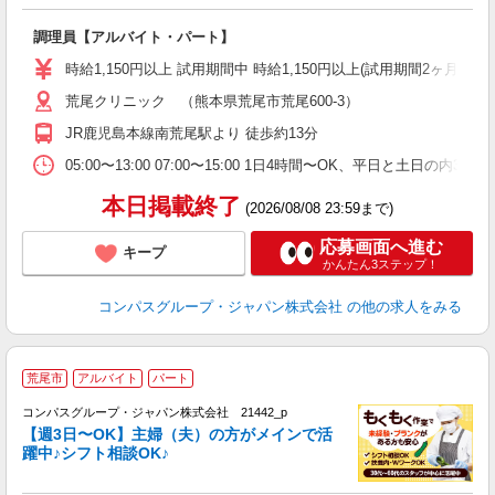
大
調理員【アルバイト・パート】
入
歓
時給1,150円以上 試用期間中 時給1,150円以上(試用期間2ヶ月
～
荒尾クリニック （熊本県荒尾市荒尾600-3）
用
O
JR鹿児島本線南荒尾駅より 徒歩約13分
朝
ま
05:00〜13:00 07:00〜15:00 1日4時間〜OK、平日と土日の内
本日掲載終了
(2026/08/08 23:59まで)
応募画面へ進む
キープ
かんたん3ステップ！
コンパスグループ・ジャパン株式会社
の他の求人をみる
荒尾市
アルバイト
パート
コンパスグループ・ジャパン株式会社 21442_p
く
【週3日〜OK】主婦（夫）の方がメインで活
躍中♪シフト相談OK♪