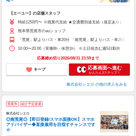
務
即
【エーユー】の店舗スタッフ
あ
時給1250円〜 ※残業代支給 ★交通費別途支給（規定あり） ゜+゜
K
熊本県荒尾市のauショップ
貸
「荒尾」駅よりバス・車20分 「南荒尾」駅よりバス・車25分
10:00〜20:00（実働8h・休憩1h） ※土日祝含む週5日勤務
応募締め切り2026/08/31 23:59まで
応募画面へ進む
キープ
かんたん3ステップ！
株式会社シエロ
の他の求人をみる
★
荒尾市
紹介予定派遣
♪
株式会社シエロ
◎南荒尾◎【即日登録/スマホ面接OK】スマホ
アドバイザー◆直接雇用を目指すチャンスです
☆