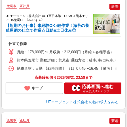
荒尾市
正社員
新着
UTエージェント株式会社 AGT西日本第二CU AGT熊本エリ
ア DS荒尾CL 《JGRQ1C》
【短期のお仕事】未経験OK♪軽作業！海苔の養
殖用網の仕立て作業☆日勤&土日休み◎
る
仕立て作業
入
場
月給：178,000円〜 月収例：212,000円（月給＋各種手当）
タ
休
熊本県荒尾市 勤務詳細：荒尾市 通勤方法：徒歩/車/自転車/バイク
場
勤務形態：日勤 【勤務時間】 （1）07:45〜16:45 【備考】 
通
り
応募締め切り2026/08/21 23:59まで
応募画面へ進む
キープ
かんたん3ステップ！
UTエージェント株式会社
の他の求人をみる
荒尾市
正社員
新着