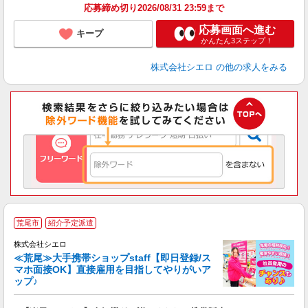
応募締め切り2026/08/31 23:59まで
応募画面へ進む
キープ
かんたん3ステップ！
株式会社シエロ
の他の求人をみる
★
荒尾市
紹介予定派遣
♪
株式会社シエロ
≪荒尾≫大手携帯ショップstaff【即日登録/ス
マホ面接OK】直接雇用を目指してやりがいア
ップ♪
い
即