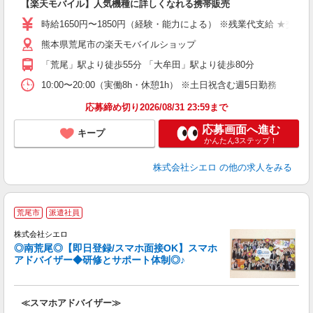
【楽天モバイル】人気機種に詳しくなれる携帯販売
躍
ー
時給1650円〜1850円（経験・能力による） ※残業代支給 ★交通
自
熊本県荒尾市の楽天モバイルショップ
ど
「荒尾」駅より徒歩55分 「大牟田」駅より徒歩80分
10:00〜20:00（実働8h・休憩1h） ※土日祝含む週5日勤務
応募締め切り2026/08/31 23:59まで
応募画面へ進む
キープ
かんたん3ステップ！
株式会社シエロ
の他の求人をみる
★
荒尾市
派遣社員
♪
株式会社シエロ
◎南荒尾◎【即日登録/スマホ面接OK】スマホ
アドバイザー◆研修とサポート体制◎♪
造
≪スマホアドバイザー≫