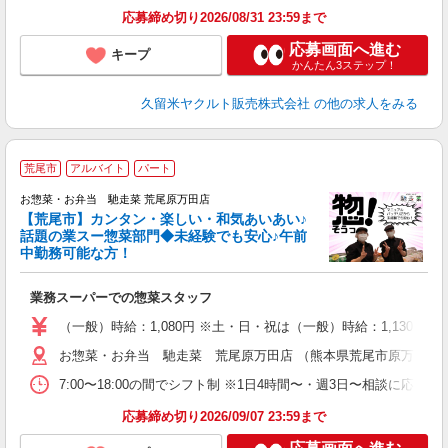
応募締め切り2026/08/31 23:59まで
応募画面へ進む
キープ
かんたん3ステップ！
久留米ヤクルト販売株式会社
の他の求人をみる
荒尾市
アルバイト
パート
お惣菜・お弁当 馳走菜 荒尾原万田店
【荒尾市】カンタン・楽しい・和気あいあい♪
話題の業スー惣菜部門◆未経験でも安心♪午前
ま
中勤務可能な方！
業務スーパーでの惣菜スタッフ
（一般）時給：1,080円 ※土・日・祝は（一般）時給：1,130円 （
お惣菜・お弁当 馳走菜 荒尾原万田店 （熊本県荒尾市原万田61
7:00〜18:00の間でシフト制 ※1日4時間〜・週3日〜相談に応
応募締め切り2026/09/07 23:59まで