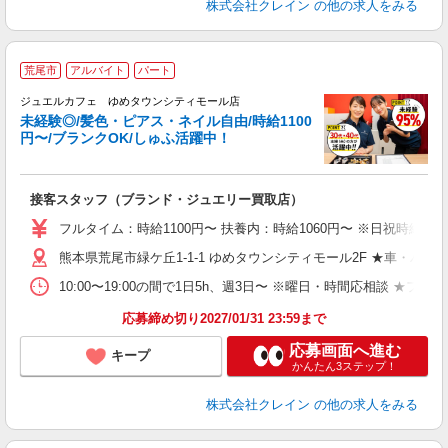
株式会社クレイン
の他の求人をみる
荒尾市
アルバイト
パート
ジュエルカフェ ゆめタウンシティモール店
未経験◎/髪色・ピアス・ネイル自由/時給1100
円〜/ブランクOK/しゅふ活躍中！
ん
接客スタッフ（ブランド・ジュエリー買取店）
女
フルタイム：時給1100円〜 扶養内：時給1060円〜 ※日祝時給50円
ド
熊本県荒尾市緑ケ丘1-1-1 ゆめタウンシティモール2F ★車・バイ
日
ピ
10:00〜19:00の間で1日5h、週3日〜 ※曜日・時間応相談 ★フルタイム
取
割
応募締め切り2027/01/31 23:59まで
応募画面へ進む
キープ
かんたん3ステップ！
株式会社クレイン
の他の求人をみる