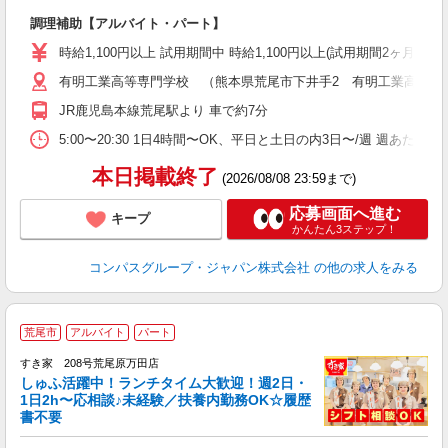
大
調理補助【アルバイト・パート】
入
歓
時給1,100円以上 試用期間中 時給1,100円以上(試用期間2ヶ月
～
有明工業高等専門学校 （熊本県荒尾市下井手2 有明工業高等専
用
務
JR鹿児島本線荒尾駅より 車で約7分
早
O
5:00〜20:30 1日4時間〜OK、平日と土日の内3日〜/週 週あたり
本日掲載終了
(2026/08/08 23:59まで)
応募画面へ進む
キープ
かんたん3ステップ！
コンパスグループ・ジャパン株式会社
の他の求人をみる
≪
荒尾市
アルバイト
パート
すき家 208号荒尾原万田店
しゅふ活躍中！ランチタイム大歓迎！週2日・
安
1日2h〜応相談♪未経験／扶養内勤務OK☆履歴
書不要