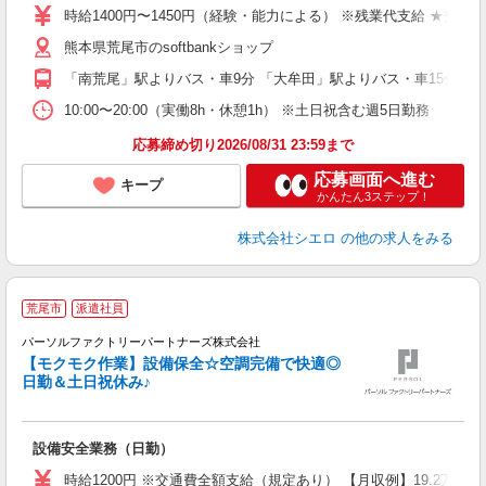
時給1400円〜1450円（経験・能力による） ※残業代支給 ★交通
熊本県荒尾市のsoftbankショップ
「南荒尾」駅よりバス・車9分 「大牟田」駅よりバス・車15分
10:00〜20:00（実働8h・休憩1h） ※土日祝含む週5日勤務
応募締め切り2026/08/31 23:59まで
応募画面へ進む
キープ
かんたん3ステップ！
株式会社シエロ
の他の求人をみる
荒尾市
派遣社員
パーソルファクトリーパートナーズ株式会社
【モクモク作業】設備保全☆空調完備で快適◎
日勤＆土日祝休み♪
る
未
迎
設備安全業務（日勤）
服
時給1200円 ※交通費全額支給（規定あり） 【月収例】19.2万円