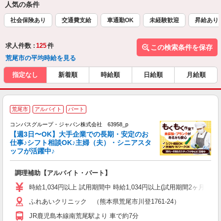
人気の条件
社会保険あり
交通費支給
車通勤OK
未経験歓迎
昇給あり
求人件数 :
125
件
この検索条件を保存
荒尾市の平均時給を見る
指定なし
新着順
時給順
日給順
月給順
荒尾市
アルバイト
パート
コンパスグループ・ジャパン株式会社 63958_p
く
【週3日〜OK】大手企業での長期・安定のお
仕事♪シフト相談OK♪主婦（夫）・シニアスタ
ッフが活躍中♪
大
調理補助【アルバイト・パート】
入
歓
時給1,034円以上 試用期間中 時給1,034円以上(試用期間2ヶ月
～
ふれあいクリニック （熊本県荒尾市川登1761-24）
用
2
JR鹿児島本線南荒尾駅より 車で約7分
内