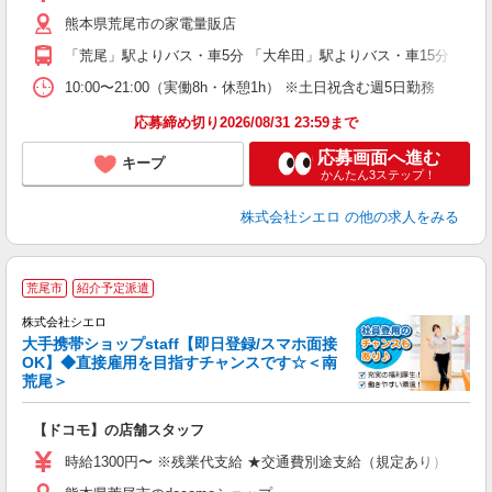
K
熊本県荒尾市の家電量販店
貸
「荒尾」駅よりバス・車5分 「大牟田」駅よりバス・車15分
10:00〜21:00（実働8h・休憩1h） ※土日祝含む週5日勤務
応募締め切り2026/08/31 23:59まで
応募画面へ進む
キープ
かんたん3ステップ！
株式会社シエロ
の他の求人をみる
★
荒尾市
紹介予定派遣
♪
株式会社シエロ
大手携帯ショップstaff【即日登録/スマホ面接
OK】◆直接雇用を目指すチャンスです☆＜南
荒尾＞
務
即
【ドコモ】の店舗スタッフ
あ
時給1300円〜 ※残業代支給 ★交通費別途支給（規定あり） ゜+゜
K