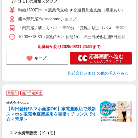
【ドコモ】の店舗スタッフ
あ
時給1300円〜 ※残業代支給 ★交通費別途支給（規定あり） ゜+゜
K
熊本県荒尾市のdocomoショップ
貸
「南荒尾」駅よりバス・車20分 「荒尾」駅よりバス・車20分
10:00〜18:30（実働7.5h・休憩1h） ※土日祝含む週5日勤務
応募締め切り2026/08/31 23:59まで
応募画面へ進む
キープ
かんたん3ステップ！
株式会社シエロ
の他の求人をみる
★
荒尾市
紹介予定派遣
♪
株式会社シエロ
【即日登録/スマホ面接OK】家電量販店で最新
スマホを販売◆直接雇用を目指すチャンスです
☆＜荒尾＞
事
即
スマホ携帯販売【ドコモ】