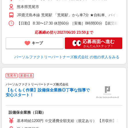
熊本県荒尾市
JR鹿児島本線 荒尾駅 「荒尾駅」から車7分 ★自転車、バイク、
【日勤】 8:30〜17:30 休憩60分 ［実働］8時間00分 【就労期間
応募締め切り2027/06/20 23:59まで
応募画面へ進む
キープ
かんたん3ステップ！
パーソルファクトリーパートナーズ株式会社
の他の求人をみる
荒尾市
派遣社員
パーソルファクトリーパートナーズ株式会社
【もくもく作業】設備保全業務◎丁寧な指導で
安心スタート！
未
不
社
設備保全業務（日勤）
基本時給1200円 ※交通費全額支給（規定あり） 【月収例】19.2