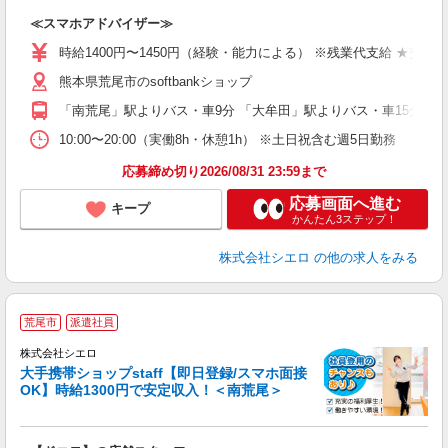
造
≪スマホアドバイザー≫
時給1400円〜1450円（経験・能力による） ※残業代支給 ★交通
熊本県荒尾市のsoftbankショップ
「南荒尾」駅よりバス・車9分 「大牟田」駅よりバス・車15分
10:00〜20:00（実働8h・休憩1h） ※土日祝含む週5日勤務
応募締め切り2026/08/31 23:59まで
応募画面へ進む
キープ
かんたん3ステップ！
株式会社シエロ
の他の求人をみる
★
荒尾市
派遣社員
♪
株式会社シエロ
大手携帯ショップstaff【即日登録/スマホ面接
OK】時給1300円で安定収入！＜南荒尾＞
務
即