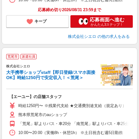
応募締め切り2026/08/31 23:59まで
応募画面へ進む
キープ
かんたん3ステップ！
株式会社シエロ
の他の求人をみる
★
荒尾市
派遣社員
♪
株式会社シエロ
大手携帯ショップstaff【即日登録/スマホ面接
OK】時給1250円で安定収入！＜荒尾＞
務
即
【エーユー】の店舗スタッフ
あ
時給1250円〜 ※残業代支給 ★交通費別途支給（規定あり） ゜+゜
K
熊本県荒尾市のauショップ
貸
「荒尾」駅よりバス・車20分 「南荒尾」駅よりバス・車25分
10:00〜20:00（実働8h・休憩1h） ※土日祝含む週5日勤務