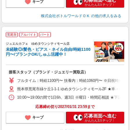
応募画面へ進む
キープ
かんたん3ステップ！
株式会社ボトルワールドＯＫ
の他の求人をみる
荒尾市
アルバイト
パート
ジュエルカフェ ゆめタウンシティモール店
未経験◎/髪色・ピアス・ネイル自由/時給1100
円〜/ブランクOK/しゅふ活躍中！
ん
接客スタッフ（ブランド・ジュエリー買取店）
女
フルタイム：時給1100円〜 扶養内：時給1060円〜 ※日祝時給50円
ド
熊本県荒尾市緑ケ丘1-1-1 ゆめタウンシティモール2F ★車・バイ
日
ピ
10:00〜19:00の間で1日6h、週3日 ※曜日・時間応相談 ★下記の方特
取
割
応募締め切り2027/01/31 23:59まで
応募画面へ進む
キープ
かんたん3ステップ！