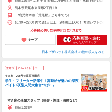
時給1,034円以上 平日 時給1,034円以上 土日・祝日 時給1,034円以
（
熊本県荒尾市東屋形2丁目1-9
中
ル
JR鹿児島本線「荒尾駅」より車で7分
険
K
10:30〜22:00 内で週1日以上、2時間以上OK！ 希望シフト
応募締め切り2026/08/31 23:59まで
応募画面へ進む
キープ
かんたん3ステップ！
日本ピザハット株式会社
の他の求人をみる
荒尾市
アルバイト
パート
すき家 208号荒尾原万田店
学生・フリーター活躍中！高時給が魅力の深夜
バイト♪夜型人間大集合*☆彡･.｡
つ
すき家の店舗スタッフ（接客・調理・清掃など）
履
ミ
時給1,375円
～