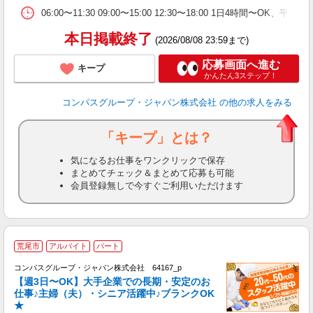
W
06:00〜11:30 09:00〜15:00 12:30〜18:00 1日4時間〜
本日掲載終了
(2026/08/08 23:59まで)
応募画面へ進む
キープ
かんたん3ステップ！
コンパスグループ・ジャパン株式会社
の他の求人をみる
「キープ」とは？
気になるお仕事をワンクリックで保存
まとめてチェック＆まとめて応募も可能
会員登録無しで今すぐご利用いただけます
荒尾市
アルバイト
パート
コンパスグループ・ジャパン株式会社 64167_p
く
【週3日〜OK】大手企業での長期・安定のお
仕事♪主婦（夫）・シニア活躍中♪ブランクOK
★