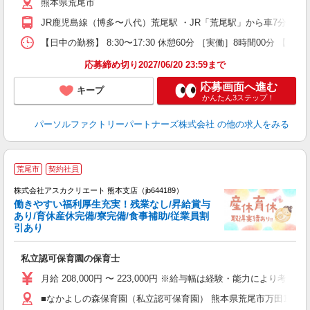
熊本県荒尾市
JR鹿児島線（博多〜八代）荒尾駅 ・JR「荒尾駅」から車7分 ★
【日中の勤務】 8:30〜17:30 休憩60分 ［実働］8時間00分 【就
応募締め切り2027/06/20 23:59まで
応募画面へ進む
キープ
かんたん3ステップ！
パーソルファクトリーパートナーズ株式会社
の他の求人をみる
荒尾市
契約社員
株式会社アスカクリエート 熊本支店（jb644189）
働きやすい福利厚生充実！残業なし/昇給賞与
あり/育休産休完備/寮完備/食事補助/従業員割
引あり
面
私立認可保育園の保育士
入
不
月給 208,000円 〜 223,000円 ※給与幅は経験・能力により考慮
あ
■なかよしの森保育園（私立認可保育園） 熊本県荒尾市万田167番