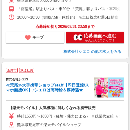
熊本県荒尾市のdocomoショップ
貸
「南荒尾」駅よりバス・車20分 「荒尾」駅よりバス・車20分
10:00〜18:30（実働7.5h・休憩1h） ※土日祝含む週5日勤務
応募締め切り2026/08/31 23:59まで
応募画面へ進む
キープ
かんたん3ステップ！
株式会社シエロ
の他の求人をみる
★
荒尾市
派遣社員
♪
株式会社シエロ
≪荒尾≫大手携帯ショップstaff【即日登録/ス
マホ面接OK】♪シエロは高時給＆厚待遇★
い
即
【楽天モバイル】人気機種に詳しくなれる携帯販売
躍
ー
時給1650円〜1850円（経験・能力による） ※残業代支給 ★交通
自
熊本県荒尾市の楽天モバイルショップ