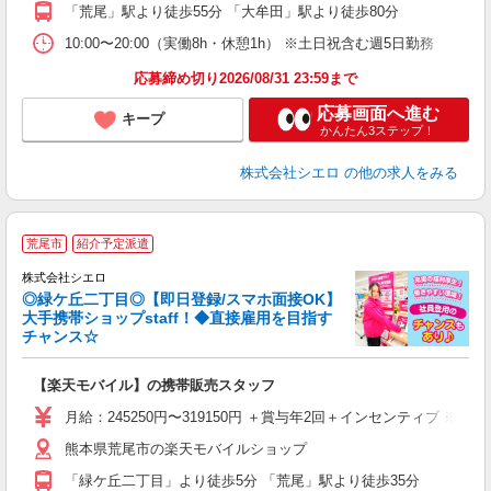
ど
「荒尾」駅より徒歩55分 「大牟田」駅より徒歩80分
10:00〜20:00（実働8h・休憩1h） ※土日祝含む週5日勤務
応募締め切り2026/08/31 23:59まで
応募画面へ進む
キープ
かんたん3ステップ！
株式会社シエロ
の他の求人をみる
★
荒尾市
紹介予定派遣
♪
株式会社シエロ
◎緑ケ丘二丁目◎【即日登録/スマホ面接OK】
大手携帯ショップstaff！◆直接雇用を目指す
チャンス☆
理
【楽天モバイル】の携帯販売スタッフ
即
月給：245250円〜319150円 ＋賞与年2回＋インセンティブ 
あ
熊本県荒尾市の楽天モバイルショップ
通
「緑ケ丘二丁目」より徒歩5分 「荒尾」駅より徒歩35分
あ