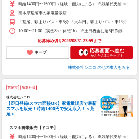
あ
時給1400円〜1500円（経験・能力による） ※残業代支給 ★交通
K
熊本県荒尾市の家電量販店
貸
「荒尾」駅よりバス・車5分 「大牟田」駅よりバス・車15分
10:00〜21:00（実働8h・休憩1h） ※土日祝含む週5日勤務
応募締め切り2026/08/31 23:59まで
応募画面へ進む
キープ
かんたん3ステップ！
株式会社シエロ
の他の求人をみる
★
荒尾市
派遣社員
♪
株式会社シエロ
【即日登録/スマホ面接OK】家電量販店で最新
スマホを販売！時給1400円で安定収入！＜荒
尾＞
事
即
スマホ携帯販売【ドコモ】
あ
時給1400円〜1500円（経験・能力による） ※残業代支給 ★交通