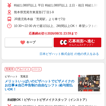
中
時給1,080円以上 平日 時給1,080円以上 土日・祝日 時給1,080円以
ル
熊本県荒尾市東屋形2丁目1-9
険
K
JR鹿児島本線「荒尾駅」より車で7分
10:30〜22:00 内で週1日以上、2時間以上OK！ 希望シフト
応募締め切り2026/08/31 23:59まで
応募画面へ進む
キープ
かんたん3ステップ！
日本ピザハット株式会社
の他の求人をみる
荒尾市
アルバイト
パート
ピザハット 荒尾店
メリットいっぱいのピザハットでピザメイクの
お仕事★自己申告制の自由なシフト♪給与前払
いOK！
う
だ
未経験OK！ピザハットピザメイクスタッフ（インストア）
友
躍