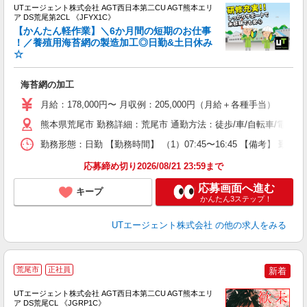
UTエージェント株式会社 AGT西日本第二CU AGT熊本エリ
ア DS荒尾第2CL 《JFYX1C》
【かんたん軽作業】＼6か月間の短期のお仕事
！／養殖用海苔網の製造加工◎日勤&土日休み
☆
る
入
海苔網の加工
場
タ
月給：178,000円〜 月収例：205,000円（月給＋各種手当）
休
熊本県荒尾市 勤務詳細：荒尾市 通勤方法：徒歩/車/自転車/電車/
場
通
勤務形態：日勤 【勤務時間】 （1）07:45〜16:45 【備考】 
り
応募締め切り2026/08/21 23:59まで
応募画面へ進む
キープ
かんたん3ステップ！
UTエージェント株式会社
の他の求人をみる
荒尾市
正社員
新着
UTエージェント株式会社 AGT西日本第二CU AGT熊本エリ
ア DS荒尾CL 《JGRP1C》