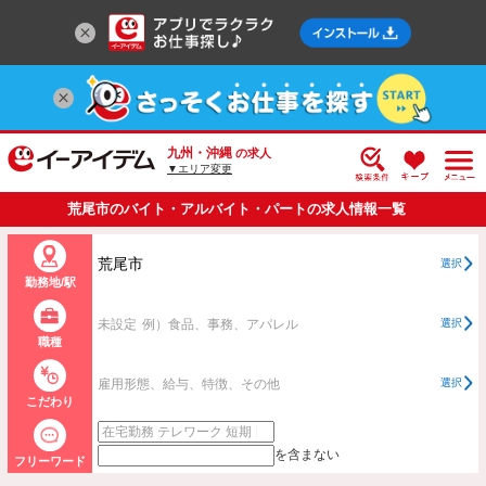
九州・沖縄
の求人
▼エリア変更
荒尾市のバイト・アルバイト・パートの求人情報一覧
荒尾市
選択
勤務地/駅
未設定
例）食品、事務、アパレル
選択
職種
雇用形態、給与、特徴、その他
選択
こだわり
を含まない
フリーワード