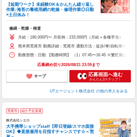
【短期ワーク】未経験OK＆かんたん繰り返し
作業♪海苔の養殖用網の乾燥・修理作業◎日勤
×土日休み！
る
入
修繕・乾燥・検査
場
タ
月給：190,000円〜 月収例：233,000円（月給＋各種手当）
休
熊本県荒尾市 勤務詳細：荒尾市 通勤方法：徒歩/車/自転車/バイク
場
通
勤務形態：日勤 【勤務時間】 （1）07:45〜16:45 ※繁忙期
り
応募締め切り2026/08/21 23:59まで
応募画面へ進む
キープ
かんたん3ステップ！
UTエージェント株式会社
の他の求人をみる
★
荒尾市
紹介予定派遣
♪
株式会社シエロ
大手携帯ショップstaff【即日登録/スマホ面接
OK】◆直接雇用を目指すチャンスです☆＜荒
尾＞