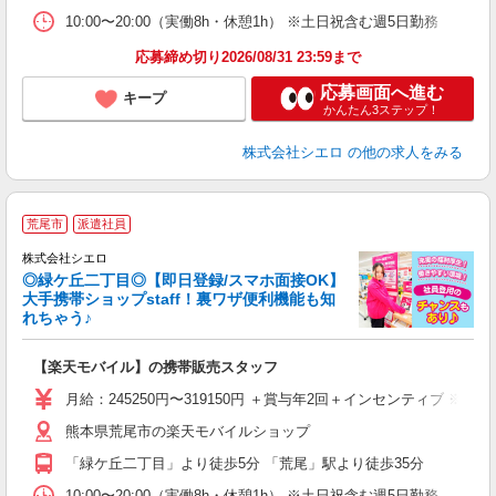
10:00〜20:00（実働8h・休憩1h） ※土日祝含む週5日勤務
応募締め切り2026/08/31 23:59まで
応募画面へ進む
キープ
かんたん3ステップ！
株式会社シエロ
の他の求人をみる
★
荒尾市
派遣社員
♪
株式会社シエロ
◎緑ケ丘二丁目◎【即日登録/スマホ面接OK】
大手携帯ショップstaff！裏ワザ便利機能も知
れちゃう♪
理
【楽天モバイル】の携帯販売スタッフ
即
月給：245250円〜319150円 ＋賞与年2回＋インセンティブ 
あ
熊本県荒尾市の楽天モバイルショップ
通
「緑ケ丘二丁目」より徒歩5分 「荒尾」駅より徒歩35分
あ
10:00〜20:00（実働8h・休憩1h） ※土日祝含む週5日勤務