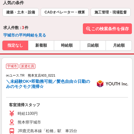
人気の条件
建築・土木・設備
CADオペレーター・積算
施工管理・現場監督
求人件数 :
3
件
この検索条件を保存
宇城市の平均時給を見る
指定なし
新着順
時給順
日給順
月給順
宇城市
派遣社員
♪
㈱ユース.TR 熊本支店/t03_0221
点
＼未経験OK×即勤務可能／髪色自由☆日勤の
未
みのモクモク清掃☆
ダ
イ
社
客室清掃スタッフ
時給1100円
熊本県宇城市
JR鹿児島本線「松橋」駅 車15分