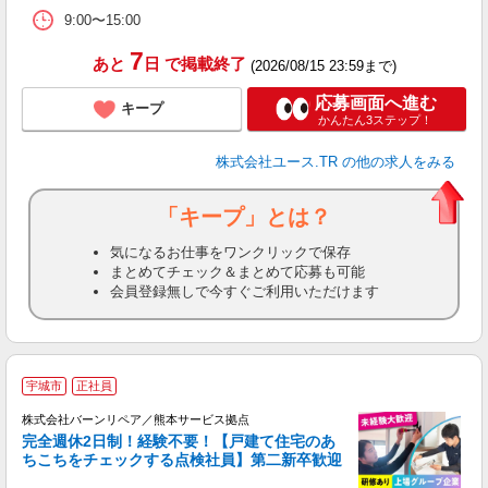
9:00〜15:00
7
あと
日
で掲載終了
(2026/08/15 23:59まで)
応募画面へ進む
キープ
かんたん3ステップ！
株式会社ユース.TR
の他の求人をみる
「キープ」とは？
気になるお仕事をワンクリックで保存
まとめてチェック＆まとめて応募も可能
会員登録無しで今すぐご利用いただけます
宇城市
正社員
株式会社バーンリペア／熊本サービス拠点
完全週休2日制！経験不要！【戸建て住宅のあ
ちこちをチェックする点検社員】第二新卒歓迎