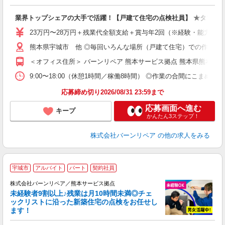
こ
業界トップシェアの大手で活躍！【戸建て住宅の点検社員】 ★タブレッ
未
23万円〜28万円＋残業代全額支給＋賞与年2回（※経験・能力等に
熊本県宇城市 他 ◎毎回いろんな場所（戸建て住宅）での作業！ ◎
＜オフィス住所＞ バーンリペア 熊本サービス拠点 熊本県熊本市北
9:00〜18:00（休憩1時間／稼働8時間） ◎作業の合間にこまめな
応募締め切り2026/08/31 23:59まで
応募画面へ進む
キープ
かんたん3ステップ！
株式会社バーンリペア
の他の求人をみる
宇城市
アルバイト
パート
契約社員
れ
株式会社バーンリペア／熊本サービス拠点
時
未経験者9割以上♪残業は月10時間未満◎チェ
ックリストに沿った新築住宅の点検をお任せし
ます！
と