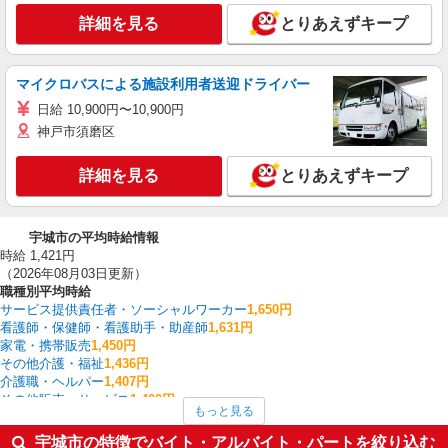
詳細を見る
とりあえずキープ
マイクロバスによる施設利用者送迎ドライバー
日給 10,900円〜10,900円
神戸市須磨区
詳細を見る
とりあえずキープ
宇城市の平均時給情報
時給 1,421円
（2026年08月03日更新）
職種別平均時給
サービス提供責任者・ソーシャルワーカー
1,650円
看護師・保健師・看護助手・助産師
1,631円
家電・携帯販売
1,450円
その他介護・福祉
1,436円
介護職・ヘルパー
1,407円
その他販売・サービス
1,400円
もっと見る
ファストフード・デリ
1,215円
調理・調理補助・調理師
1,215円
宇城市の特徴でバイト・アルバイト・パートを絞り込む