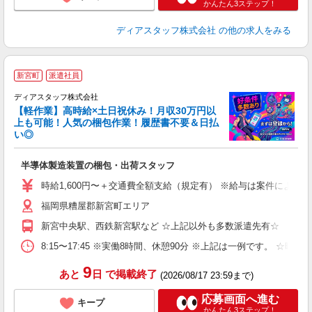
かんたん3ステップ！
ディアスタッフ株式会社
の他の求人をみる
高
新宮町
派遣社員
ディアスタッフ株式会社
【軽作業】高時給×土日祝休み！月収30万円以
上も可能！人気の梱包作業！履歴書不要＆日払
が
い◎
入
量
半導体製造装置の梱包・出荷スタッフ
ー
（
時給1,600円〜＋交通費全額支給（規定有） ※給与は案件により異なり
勤
福岡県糟屋郡新宮町エリア
み
保
新宮中央駅、西鉄新宮駅など ☆上記以外も多数派遣先有☆
8:15〜17:45 ※実働8時間、休憩90分 ※上記は一例です。
9
あと
日
で掲載終了
(2026/08/17 23:59まで)
応募画面へ進む
キープ
かんたん3ステップ！