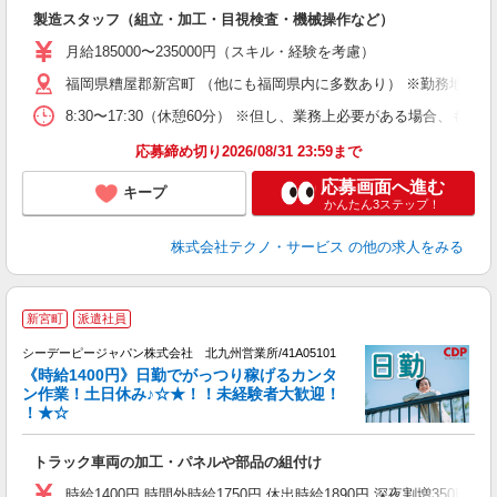
入
製造スタッフ（組立・加工・目視検査・機械操作など）
未
あ
月給185000〜235000円（スキル・経験を考慮）
遣
福岡県糟屋郡新宮町 （他にも福岡県内に多数あり） ※勤務地はご
8:30〜17:30（休憩60分） ※但し、業務上必要がある場合
応募締め切り2026/08/31 23:59まで
応募画面へ進む
キープ
かんたん3ステップ！
株式会社テクノ・サービス
の他の求人をみる
2
新宮町
派遣社員
シーデーピージャパン株式会社 北九州営業所/41A05101
《時給1400円》日勤でがっつり稼げるカンタ
ン作業！土日休み♪☆★！！未経験者大歓迎！
！★☆
け
トラック車両の加工・パネルや部品の組付け
W
格
時給1400円 時間外時給1750円 休出時給1890円 深夜割増350円