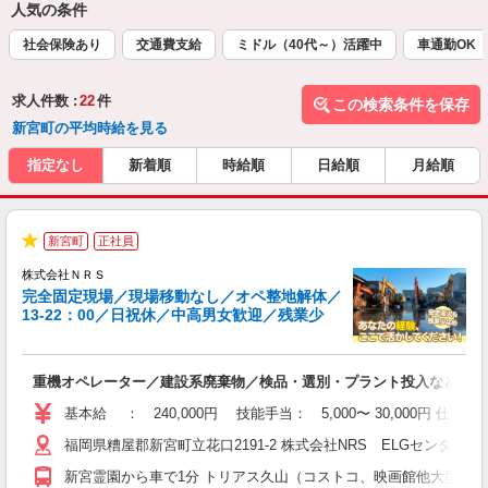
人気の条件
社会保険あり
交通費支給
ミドル（40代～）活躍中
車通勤OK
求人件数 :
22
件
この検索条件を保存
新宮町の平均時給を見る
指定なし
新着順
時給順
日給順
月給順
新宮町
正社員
開
★
株式会社ＮＲＳ
完全固定現場／現場移動なし／オペ整地解体／
13-22：00／日祝休／中高男女歓迎／残業少
す
重機オペレーター／建設系廃棄物／検品・選別・プラント投入など
基本給 ： 240,000円 技能手当： 5,000〜 30,000
福岡県糟屋郡新宮町立花口2191-2 株式会社NRS ELGセンター
新宮霊園から車で1分 トリアス久山（コストコ、映画館他大型ショッピ