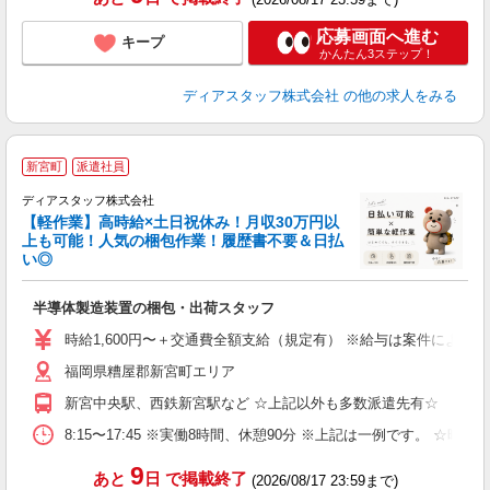
応募画面へ進む
キープ
かんたん3ステップ！
ディアスタッフ株式会社
の他の求人をみる
高
新宮町
派遣社員
ディアスタッフ株式会社
【軽作業】高時給×土日祝休み！月収30万円以
上も可能！人気の梱包作業！履歴書不要＆日払
が
い◎
入
量
半導体製造装置の梱包・出荷スタッフ
ー
（
時給1,600円〜＋交通費全額支給（規定有） ※給与は案件により異なり
勤
福岡県糟屋郡新宮町エリア
み
保
新宮中央駅、西鉄新宮駅など ☆上記以外も多数派遣先有☆
8:15〜17:45 ※実働8時間、休憩90分 ※上記は一例です。
9
あと
日
で掲載終了
(2026/08/17 23:59まで)