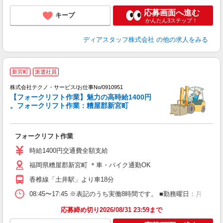
応募画面へ進む
キープ
かんたん3ステップ！
ディアスタッフ株式会社
の他の求人をみる
新宮町
派遣社員
株式会社テクノ・サービス/お仕事No/0910951
【フォークリフト作業】魅力の高時給1400円
。フォークリフト作業：糟屋郡新宮町
ノ
フォークリフト作業
履
ラ
時給1400円交通費全額支給
バ
福岡県糟屋郡新宮町 ＊車・バイク通勤OK
香椎線「土井駅」より車18分
08:45〜17:45 ※表記のうち実働8時間です。 ■勤務曜日：月
応募締め切り2026/08/31 23:59まで