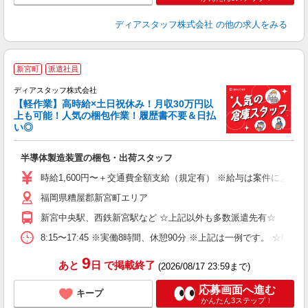
ディアスタッフ株式会社
の他の求人をみる
高
新宮町
派遣社員
ディアスタッフ株式会社
【軽作業】高時給×土日祝休み！月収30万円以
上も可能！人気の梱包作業！履歴書不要＆日払
が
い◎
入
量
半導体製造装置の梱包・出荷スタッフ
ー
（
時給1,600円〜＋交通費全額支給（規定有） ※給与は案件により異なり
勤
福岡県糟屋郡新宮町エリア
み
保
新宮中央駅、西鉄新宮駅など ☆上記以外も多数派遣先有☆
8:15〜17:45 ※実働8時間、休憩90分 ※上記は一例です。
9
あと
日
で掲載終了
(2026/08/17 23:59まで)
応募画面へ進む
キープ
かんたん3ステップ！