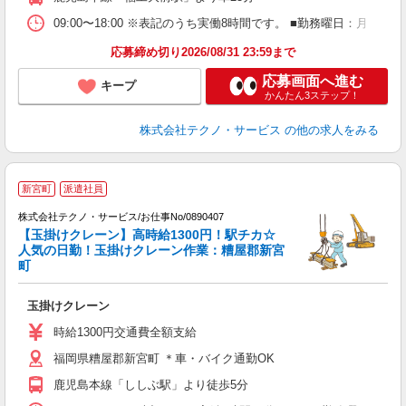
09:00〜18:00 ※表記のうち実働8時間です。 ■勤務曜日：月
応募締め切り2026/08/31 23:59まで
応募画面へ進む
キープ
かんたん3ステップ！
株式会社テクノ・サービス
の他の求人をみる
新宮町
派遣社員
株式会社テクノ・サービス/お仕事No/0890407
【玉掛けクレーン】高時給1300円！駅チカ☆
人気の日勤！玉掛けクレーン作業：糟屋郡新宮
町
ビ
玉掛けクレーン
履
ラ
時給1300円交通費全額支給
福岡県糟屋郡新宮町 ＊車・バイク通勤OK
鹿児島本線「ししぶ駅」より徒歩5分