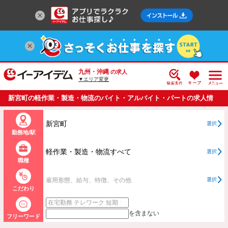
九州・沖縄
の求人
▼エリア変更
新宮町の軽作業・製造・物流のバイト・アルバイト・パートの求人情
報一覧
新宮町
選択
勤務地/駅
軽作業・製造・物流すべて
選択
職種
雇用形態、給与、特徴、その他
選択
こだわり
を含まない
フリーワード