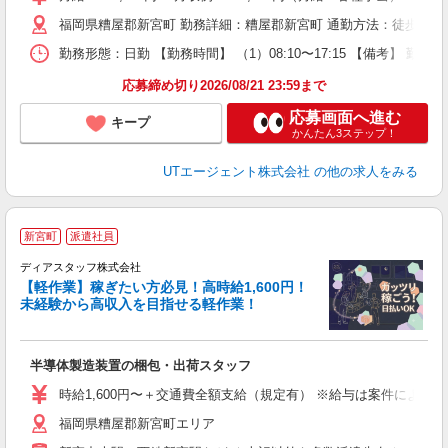
休
福岡県糟屋郡新宮町 勤務詳細：糟屋郡新宮町 通勤方法：徒歩/車/自
場
通
勤務形態：日勤 【勤務時間】 （1）08:10〜17:15 【備考】 
り
応募締め切り2026/08/21 23:59まで
応募画面へ進む
キープ
かんたん3ステップ！
UTエージェント株式会社
の他の求人をみる
高
新宮町
派遣社員
ディアスタッフ株式会社
【軽作業】稼ぎたい方必見！高時給1,600円！
未経験から高収入を目指せる軽作業！
に
入
半導体製造装置の梱包・出荷スタッフ
量
ー
時給1,600円〜＋交通費全額支給（規定有） ※給与は案件により異なり
（
福岡県糟屋郡新宮町エリア
勤
み