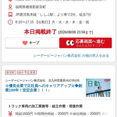
福岡県糟屋郡新宮町
JR鹿児島本線「ししぶ駅」より車で2分、徒歩7分
8:10〜17:15 【出勤日】月・火・水・木・金・祝
本日掲載終了
(2026/08/08 23:59まで)
応募画面へ進む
キープ
かんたん3ステップ！
シーデーピージャパン株式会社
の他の求人をみる
新宮町
紹介予定派遣
な
シーデーピージャパン株式会社 北九州営業所/41C05105
ッ
☆優良企業で正社員へのキャリアアップ☆◆創
業100年！安定企業！！！♪
カ
車
W
トラック車両の加工業務等・組立作業・溶接作業
格
み
時給1600円 ※時間外時給：2000円 ※休出時給：2000円 ※深夜割
バ