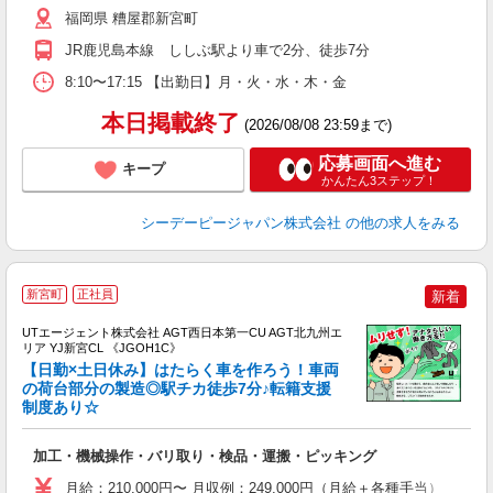
福岡県 糟屋郡新宮町
JR鹿児島本線 ししぶ駅より車で2分、徒歩7分
8:10〜17:15 【出勤日】月・火・水・木・金
本日掲載終了
(2026/08/08 23:59まで)
応募画面へ進む
キープ
かんたん3ステップ！
シーデーピージャパン株式会社
の他の求人をみる
新宮町
正社員
新着
UTエージェント株式会社 AGT西日本第一CU AGT北九州エ
リア YJ新宮CL 《JGOH1C》
【日勤×土日休み】はたらく車を作ろう！車両
の荷台部分の製造◎駅チカ徒歩7分♪転籍支援
制度あり☆
パ
入
加工・機械操作・バリ取り・検品・運搬・ピッキング
場
タ
月給：210,000円〜 月収例：249,000円（月給＋各種手当）