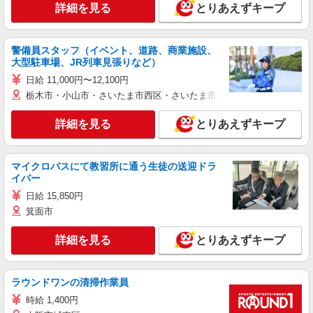
詳細を見る
とりあえずキープ
警備員スタッフ（イベント、道路、商業施設、
大型駐車場、JR列車見張りなど）
日給 11,000円〜12,100円
栃木市・小山市・さいたま市西区・さいたま市岩槻区・久喜市・蓮田
詳細を見る
とりあえずキープ
マイクロバスにて教習所に通う生徒の送迎ドラ
イバー
日給 15,850円
箕面市
詳細を見る
とりあえずキープ
ラウンドワンの清掃作業員
時給 1,400円