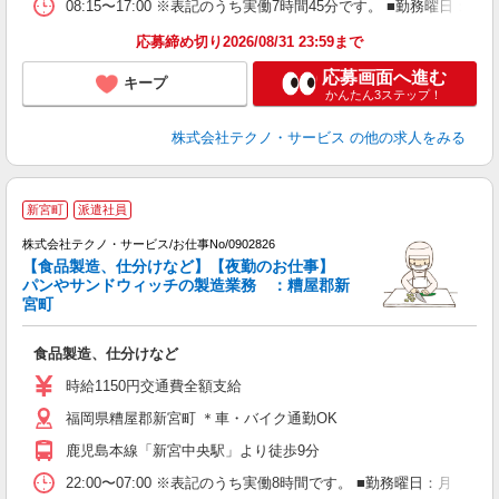
08:15〜17:00 ※表記のうち実働7時間45分です。 ■勤務曜日
応募締め切り2026/08/31 23:59まで
応募画面へ進む
キープ
かんたん3ステップ！
株式会社テクノ・サービス
の他の求人をみる
2
新宮町
派遣社員
株式会社テクノ・サービス/お仕事No/0902826
【食品製造、仕分けなど】【夜勤のお仕事】
パンやサンドウィッチの製造業務 ：糟屋郡新
宮町
大
食品製造、仕分けなど
履
週
時給1150円交通費全額支給
少
福岡県糟屋郡新宮町 ＊車・バイク通勤OK
り
鹿児島本線「新宮中央駅」より徒歩9分
22:00〜07:00 ※表記のうち実働8時間です。 ■勤務曜日：月