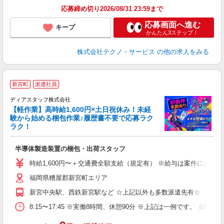
応募締め切り2026/08/31 23:59まで
応募画面へ進む
キープ
かんたん3ステップ！
株式会社テクノ・サービス
の他の求人をみる
新宮町
派遣社員
ディアスタッフ株式会社
【軽作業】高時給1,600円×土日祝休み！未経
時
験から始める梱包作業♪履歴書不要で応募ラク
ラク！
ッ
半導体製造装置の梱包・出荷スタッフ
入
量
時給1,600円〜＋交通費全額支給（規定有） ※給与は案件により異なり
ー
福岡県糟屋郡新宮町エリア
（
勤
新宮中央駅、西鉄新宮駅など ☆上記以外も多数派遣先有☆
み
保
8:15〜17:45 ※実働8時間、休憩90分 ※上記は一例です。