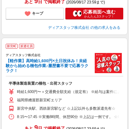
9
あと
日
で掲載終了
(2026/08/17 23:59まで)
応募画面へ進む
キープ
かんたん3ステップ！
ディアスタッフ株式会社
の他の求人をみる
新宮町
派遣社員
ディアスタッフ株式会社
【軽作業】高時給1,600円×土日祝休み！未経
時
験から始める梱包作業♪履歴書不要で応募ラク
ラク！
ッ
半導体製造装置の梱包・出荷スタッフ
入
量
時給1,600円〜＋交通費全額支給（規定有） ※給与は案件により異なり
ー
福岡県糟屋郡新宮町エリア
（
勤
新宮中央駅、西鉄新宮駅など ☆上記以外も多数派遣先有☆
み
保
8:15〜17:45 ※実働8時間、休憩90分 ※上記は一例です。
9
あと
日
で掲載終了
(2026/08/17 23:59まで)