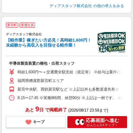
ディアスタッフ株式会社
の他の求人をみる
高
新宮町
派遣社員
ディアスタッフ株式会社
【軽作業】稼ぎたい方必見！高時給1,600円！
未経験から高収入を目指せる軽作業！
に
入
半導体製造装置の梱包・出荷スタッフ
量
ー
時給1,600円〜＋交通費全額支給（規定有） ※給与は案件により異なり
（
福岡県糟屋郡新宮町エリア
勤
み
新宮中央駅、西鉄新宮駅など ☆上記以外も多数派遣先有☆
保
8:15〜17:45 ※実働8時間、休憩90分 ※上記は一例です。
9
あと
日
で掲載終了
(2026/08/17 23:59まで)
応募画面へ進む
キープ
かんたん3ステップ！