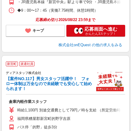
・JR鹿児島本線『新宮中央』駅より車で9分 ・JR鹿児島本線『福
◆9：00〜17：45（実働7.75時間、休憩1時間）
応募締め切り2026/08/22 23:59まで
応募画面へ進む
キープ
かんたん3ステップ！
株式会社onEQuest
の他の求人をみる
新宮町
派遣社員
ディアスタッフ株式会社
【案件NO.117】男女スタッフ活躍中！ フォ
い
ロー体制は万全なので未経験でも安心して始め
給
られます！
倉庫内軽作業スタッフ
時給1,100円 別途交通費として79円／時を支給 （所定労働時間8
福岡県糟屋郡新宮町的野字吉原
バス停「的野」徒歩3分