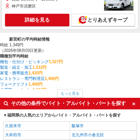
神戸市須磨区
詳細を見る
とりあえずキープ
新宮町の平均時給情報
時給 1,349円
（2026年08月03日更新）
職種別平均時給
梱包・仕分け・ピッキング
1,527円
製造・組立・加工
1,512円
家電・携帯販売
1,410円
レストラン・専門料理店
1,400円
フォークリフト
1,400円
介護職・ヘルパー
1,313円
もっと見る
量販店・大型SC・百貨店
1,300円
クレーン・玉掛
1,300円
その他の条件でバイト・アルバイト・パートを探す
その他軽作業・製造・物流
1,300円
一般・営業事務
1,300円
福岡県の人気のエリアからバイト・アルバイト・パートを探す
新宮町の他の職種の平均時給を見る
久留米市
飯塚市
大牟田市
北九州市小倉北区