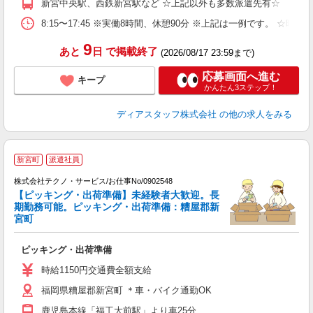
新宮中央駅、西鉄新宮駅など ☆上記以外も多数派遣先有☆
保
8:15〜17:45 ※実働8時間、休憩90分 ※上記は一例です。
9
あと
日
で掲載終了
(2026/08/17 23:59まで)
応募画面へ進む
キープ
かんたん3ステップ！
ディアスタッフ株式会社
の他の求人をみる
新宮町
派遣社員
株式会社テクノ・サービス/お仕事No/0902548
【ピッキング・出荷準備】未経験者大歓迎。長
期勤務可能。ピッキング・出荷準備：糟屋郡新
宮町
ビ
ピッキング・出荷準備
履
週
時給1150円交通費全額支給
福岡県糟屋郡新宮町 ＊車・バイク通勤OK
鹿児島本線「福工大前駅」より車25分