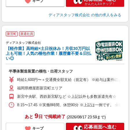
キープ
かんたん3ステップ！
ディアスタッフ株式会社
の他の求人をみる
高
新宮町
派遣社員
ディアスタッフ株式会社
【軽作業】高時給×土日祝休み！月収30万円以
上も可能！人気の梱包作業！履歴書不要＆日払
が
い◎
入
量
半導体製造装置の梱包・出荷スタッフ
ー
（
時給1,600円〜＋交通費全額支給（規定有） ※給与は案件により異なり
勤
福岡県糟屋郡新宮町エリア
み
保
新宮中央駅、西鉄新宮駅など ☆上記以外も多数派遣先有☆
8:15〜17:45 ※実働8時間、休憩90分 ※上記は一例です。
9
あと
日
で掲載終了
(2026/08/17 23:59まで)
応募画面へ進む
キープ