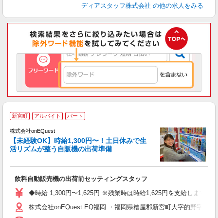
ディアスタッフ株式会社
の他の求人をみる
新宮町
アルバイト
パート
た
株式会社onEQuest
【未経験OK】時給1,300円〜！土日休みで生
活リズムが整う自販機の出荷準備
「
飲料自動販売機の出荷前セッティングスタッフ
入
歓
◆時給 1,300円〜1,625円 ※残業時は時給1,625円を支給します
学
株式会社onEQuest EQ福岡 ・福岡県糟屋郡新宮町大字的野字香ノ木
装
会