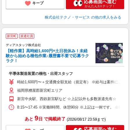
応募画面へ進む
キープ
かんたん3ステップ！
株式会社テクノ・サービス
の他の求人をみる
新宮町
派遣社員
ディアスタッフ株式会社
【軽作業】高時給1,600円×土日祝休み！未経
時
験から始める梱包作業♪履歴書不要で応募ラク
ラク！
ッ
半導体製造装置の梱包・出荷スタッフ
入
量
時給1,600円〜＋交通費全額支給（規定有） ※給与は案件により異なり
ー
福岡県糟屋郡新宮町エリア
（
勤
新宮中央駅、西鉄新宮駅など ☆上記以外も多数派遣先有☆
み
保
8:15〜17:45 ※実働8時間、休憩90分 ※上記は一例です。
9
あと
日
で掲載終了
(2026/08/17 23:59まで)
応募画面へ進む