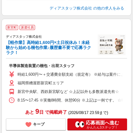
ディアスタッフ株式会社
の他の求人をみる
新宮町
派遣社員
ディアスタッフ株式会社
【軽作業】高時給1,600円×土日祝休み！未経
時
験から始める梱包作業♪履歴書不要で応募ラク
ラク！
ッ
半導体製造装置の梱包・出荷スタッフ
入
量
時給1,600円〜＋交通費全額支給（規定有） ※給与は案件により異なり
ー
福岡県糟屋郡新宮町エリア
（
勤
新宮中央駅、西鉄新宮駅など ☆上記以外も多数派遣先有☆
み
保
8:15〜17:45 ※実働8時間、休憩90分 ※上記は一例です。
9
あと
日
で掲載終了
(2026/08/17 23:59まで)
応募画面へ進む
キープ
かんたん3ステップ！