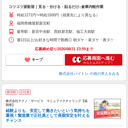
験
コツコツ派歓迎｜見る・分ける・貼るだけ♪倉庫内軽作業
即
活
時給1271円〜時給1500円（就業先により異なる）
（
福岡県糟屋郡新宮町
短
K
最寄駅：新宮中央駅、西鉄新宮駅、福工大前駅
日
髪
週1日以上/お好きな時間で勤務◎ 朝ダケ・昼ダケ・夜ダケ・夜勤など、 ご自
応募締め切り2026/08/31 23:59まで
応募画面へ進む
キープ
かんたん3ステップ！
株式会社バイトレ
の他の求人をみる
新宮町
正社員
株式会社テクノ・サービス マニュファクチャリング【福
岡県】
経験よりも、安定して働きたいという気持ちを
重視！製造業で正社員として長期安定を叶える
チャンス
く