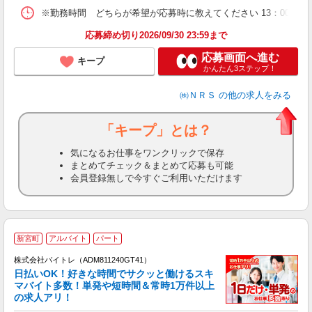
※勤務時間 どちらが希望が応募時に教えてください 13：00〜22：
応募締め切り2026/09/30 23:59まで
応募画面へ進む
キープ
かんたん3ステップ！
㈱ＮＲＳ
の他の求人をみる
「キープ」とは？
気になるお仕事をワンクリックで保存
まとめてチェック＆まとめて応募も可能
会員登録無しで今すぐご利用いただけます
新宮町
アルバイト
パート
株式会社バイトレ（ADM811240GT41）
く
日払いOK！好きな時間でサクッと働けるスキ
マバイト多数！単発や短時間＆常時1万件以上
☆
の求人アリ！