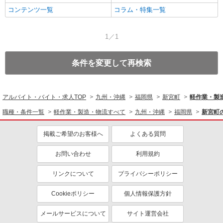
コンテンツ一覧
コラム・特集一覧
1／1
条件を変更して再検索
アルバイト・バイト・求人TOP
九州・沖縄
福岡県
新宮町
軽作業・製
職種・条件一覧
軽作業・製造・物流すべて
九州・沖縄
福岡県
新宮町
掲載ご希望のお客様へ
よくある質問
お問い合わせ
利用規約
リンクについて
プライバシーポリシー
Cookieポリシー
個人情報保護方針
メールサービスについて
サイト運営会社